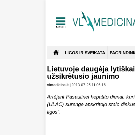
LIGOS IR SVEIKATA
PAGRINDINI
Lietuvoje daugėja lytiška
užsikrėtusio jaunimo
vlmedicina.lt |
2013-07-25 11:06:16
Artėjant Pasaulinei hepatito dienai, ku
(ULAC) surengė apskritojo stalo diskusij
ligos“.