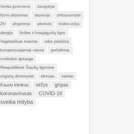
Sveika gyvensena
slaugytojai
fizinis aktyvumas
depresija
priklausomybė
ŽIV
atlyginimai
alkoholis
krūties vėžys
alergija
širdies ir kraujagyslių ligos
Vegetariškas maistas
odos priežiūra
kompensuojamieji vaistai
peršalimas
sveikatos apsauga
Respublikinė Šiaulių ligoninė
organų donorystė
stresas
vaistai
gripas
Kauno klinikos
vėžys
koronavirusas
COVID-19
sveika mityba