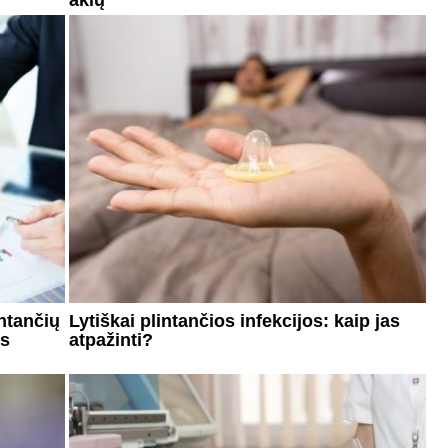
intančių
Lytiškai plintančios infekcijos: kaip jas
ės
atpažinti?