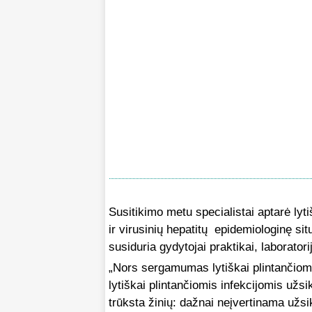
Susitikimo metu specialistai aptarė lytiš
ir virusinių hepatitų epidemiologinę sit
susiduria gydytojai praktikai, laboratori
„Nors sergamumas lytiškai plintančiom
lytiškai plintančiomis infekcijomis užs
trūksta žinių: dažnai neįvertinama užsik