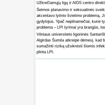
Užkrečiamųjų ligų ir AIDS centro direkt
Šeimos planavimo ir seksualinės sveik
akcentavo lytinio švietimo problemą. J
gydytojus. Ypač nepilnamečiai, kurie tyri
problema – LPI tyrimai yra brangūs, to
Vilniaus universiteto ligoninės Santari
Algirdas Šumila atkreipė dėmesį, kad b
sumažinti riziką užsikrėsti šiomis infe
plinta LPI.