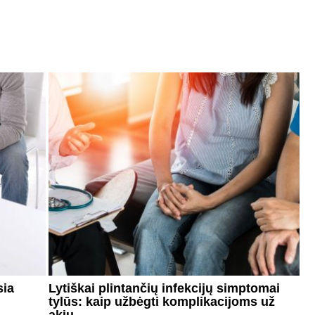
sia
Lytiškai plintančių infekcijų simptomai
tylūs: kaip užbėgti komplikacijoms už
akių