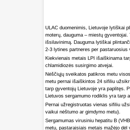
ULAC duomenimis, Lietuvoje lytiškai pl
moterų, dauguma – miestų gyventojai. T
išsilavinimą. Dauguma lytiškai plintanč
2-3 lytines partneres per pastaruosius
Kiekvienais metais LPI išaiškinama tarp 
chlamidiozės susirgimo atvejai.
Nėščiųjų sveikatos patikros metu visos 
metu pernai išaiškintos 24 sifiliu užsikr
tarp gyventojų Lietuvoje yra paplitęs. 
Lietuvos sergamumo rodiklis yra tarp au
Pernai užregistruotas vienas sifiliu už
vaikui nėštumo ar gimdymo metu).
Sergamumas virusiniu hepatitu B (VHB), k
metu, pastaraisiais metais mažėjo dėl va