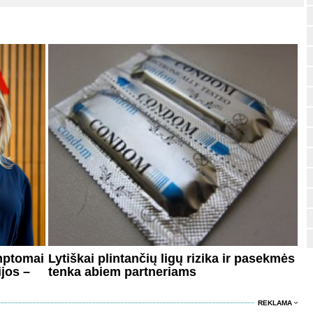
imptomai
Lytiškai plintančių ligų rizika ir pasekmės
ijos –
tenka abiem partneriams
REKLAMA