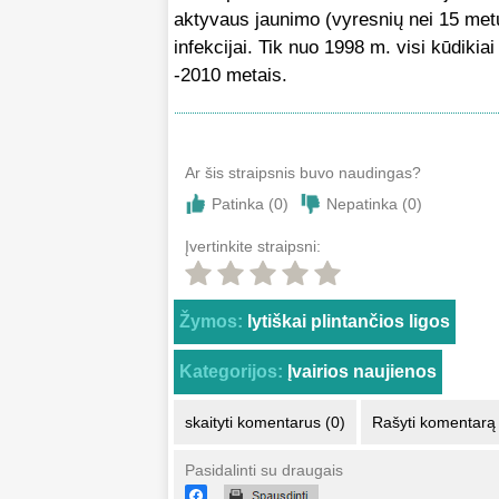
aktyvaus jaunimo (vyresnių nei 15 metų
infekcijai. Tik nuo 1998 m. visi kūdiki
-2010 metais.
Ar šis straipsnis buvo naudingas?
Patinka (
0
)
Nepatinka (
0
)
Įvertinkite straipsni:
Žymos:
lytiškai plintančios ligos
Kategorijos:
Įvairios naujienos
skaityti komentarus (0)
Rašyti komentarą
Pasidalinti su draugais