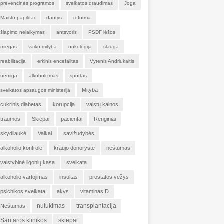
prevencinės programos
sveikatos draudimas
Joga
Maisto papildai
dantys
reforma
šlapimo nelaikymas
antsvoris
PSDF lėšos
miegas
vaikų mityba
onkologija
slauga
reabilitacija
erkinis encefalitas
Vytenis Andriukaitis
nemiga
alkoholizmas
sportas
Mityba
sveikatos apsaugos ministerija
cukrinis diabetas
korupcija
vaistų kainos
traumos
Skiepai
pacientai
Renginiai
skydliaukė
Vaikai
savižudybės
alkoholio kontrolė
kraujo donorystė
nėštumas
valstybinė ligonių kasa
sveikata
alkoholio vartojimas
insultas
prostatos vėžys
psichikos sveikata
akys
vitaminas D
nutukimas
transplantacija
Nėštumas
Santaros klinikos
skiepai