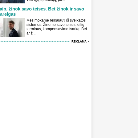
aip, žinok savo teises. Bet žinok ir savo
areigas
Mes mokame reikalauti iš sveikatos
sistemos. Žinome savo teises, eilių
terminus, kompensavimo tvarką. Bet
ar ži...
REKLAMA