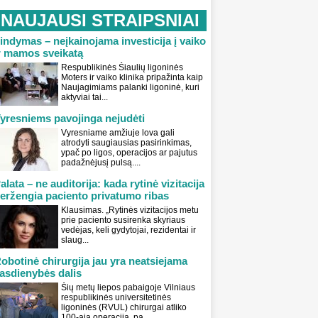
NAUJAUSI STRAIPSNIAI
indymas – neįkainojama investicija į vaiko
r mamos sveikatą
Respublikinės Šiaulių ligoninės
Moters ir vaiko klinika pripažinta kaip
Naujagimiams palanki ligoninė, kuri
aktyviai tai...
yresniems pavojinga nejudėti
Vyresniame amžiuje lova gali
atrodyti saugiausias pasirinkimas,
ypač po ligos, operacijos ar pajutus
padažnėjusį pulsą....
alata – ne auditorija: kada rytinė vizitacija
eržengia paciento privatumo ribas
Klausimas. „Rytinės vizitacijos metu
prie paciento susirenka skyriaus
vedėjas, keli gydytojai, rezidentai ir
slaug...
obotinė chirurgija jau yra neatsiejama
asdienybės dalis
Šių metų liepos pabaigoje Vilniaus
respublikinės universitetinės
ligoninės (RVUL) chirurgai atliko
100-ąją operaciją, pa...