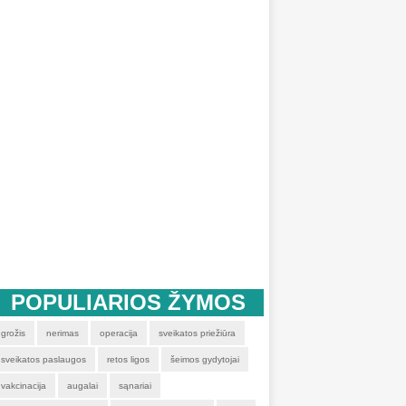
POPULIARIOS ŽYMOS
grožis
nerimas
operacija
sveikatos priežiūra
sveikatos paslaugos
retos ligos
šeimos gydytojai
vakcinacija
augalai
sąnariai