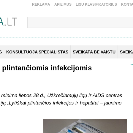
REKLAMA
APIE MUS
LIGŲ KLASIFIKATORIUS
KONTA
S
KONSULTUOJA SPECIALISTAS
SVEIKATA BE VAISTŲ
SVEI
i plintančiomis infekcijomis
ri minima liepos 28 d., Užkrečiamųjų ligų ir AIDS centras
ą „Lytiškai plintančios infekcijos ir hepatitai – jaunimo