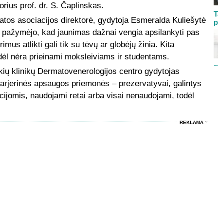
orius prof. dr. S. Čaplinskas.
T
atos asociacijos direktorė, gydytoja Esmeralda Kuliešytė
p
i pažymėjo, kad jaunimas dažnai vengia apsilankyti pas
mus atlikti gali tik su tėvų ar globėjų žinia. Kita
dėl nėra prieinami moksleiviams ir studentams.
škių klinikų Dermatovenerologijos centro gydytojas
arjerinės apsaugos priemonės – prezervatyvai, galintys
kcijomis, naudojami retai arba visai nenaudojami, todėl
REKLAMA