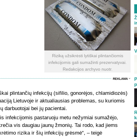
Ž
i
V
Riziką užsikrėsti lytiškai plintančiomis
infekcijomis gali sumažinti prezervatyvai.
Redakcijos archyvo nuotr.
P
REKLAMA
p
kai plintančių infekcijų (sifilio, gonorėjos, chlamidiozės)
uaciją Lietuvoje ir aktualiausias problemas, su kuriomis
jų darbuotojai bei jų pacientai.
R
is infekcijomis pastaruoju metu nežymiai sumažėjo,
k
ikrečia vis daugiau jaunų žmonių. Tai rodo, kad jiems
rėtimo rizika ir šių infekcijų grėsmė“, – teigė