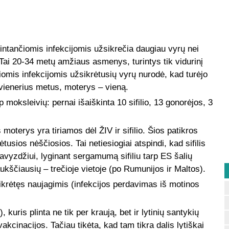
intančiomis infekcijomis užsikrečia daugiau vyrų nei
ai 20-34 metų amžiaus asmenys, turintys tik vidurinį
iomis infekcijomis užsikrėtusių vyrų nurodė, kad turėjo
 vienerius metus, moterys – vieną.
moksleivių: pernai išaiškinta 10 sifilio, 13 gonorėjos, 3
moterys yra tiriamos dėl ŽIV ir sifilio. Šios patikros
ėtusios nėščiosios. Tai netiesiogiai atspindi, kad sifilis
Pavyzdžiui, lyginant sergamumą sifiliu tarp ES šalių
kščiausių – trečioje vietoje (po Rumunijos ir Maltos).
sikrėtęs naujagimis (infekcijos perdavimas iš motinos
uris plinta ne tik per kraują, bet ir lytinių santykių
kcinacijos. Tačiau tikėta, kad tam tikra dalis lytiškai