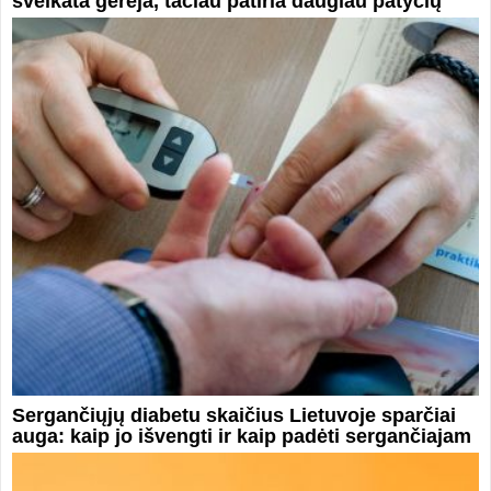
sveikata gerėja, tačiau patiria daugiau patyčių
Sergančiųjų diabetu skaičius Lietuvoje sparčiai
auga: kaip jo išvengti ir kaip padėti sergančiajam