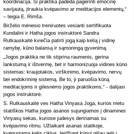
koordinacija. Ši praktika padeda pagerinti emocinę
savijautą, įtraukia kvėpavimo ar meditacijos elementų,“
– teigia E. Rimša.
Birželio mėnesio treniruotes vesianti sertifikuota
Kundalini ir Hatha jogos instruktorė Sandra
Rutkauskaitė kviečia patirti jogą kaip kelią į vidinę
ramybę, kūno balansą ir sąmoningą gyvenimą.
„Jogos praktika ne tik stiprina raumenis, gerina
lankstumą ir ištvermę, bet ir harmonizuoja vidines kūno
sistemas: kraujotakos, virškinimo, kvėpavimo, nervų
bei endokrininę sistemą. Be to, ji paruošia kūną
meditacijoms ir gilesnėms jogos praktikoms,“ - dalijasi
jogos instruktorė.
S. Rutkauskaitė ves Hatha Vinyasa Joga, kurios metu
statiškos Hatha jogos asanos sujungiamos į dinamines
Vinyasų sekas, kuriose judesys derinamas su
kvėpavimo ritmu. Užlaikant asanas statikoje,
kvėpuojama kelis ciklus, leidžiant kūnui giliau įeiti į