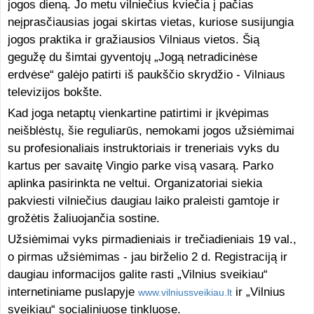
jogos dieną. Jo metu vilniečius kviečia į pačias
neįprasčiausias jogai skirtas vietas, kuriose susijungia
jogos praktika ir gražiausios Vilniaus vietos. Šią
gegužę du šimtai gyventojų „Jogą netradicinėse
erdvėse“ galėjo patirti iš paukščio skrydžio - Vilniaus
televizijos bokšte.
Kad joga netaptų vienkartine patirtimi ir įkvėpimas
neišblėstų, šie reguliarūs, nemokami jogos užsiėmimai
su profesionaliais instruktoriais ir treneriais vyks du
kartus per savaitę Vingio parke visą vasarą. Parko
aplinka pasirinkta ne veltui. Organizatoriai siekia
pakviesti vilniečius daugiau laiko praleisti gamtoje ir
grožėtis žaliuojančia sostine.
Užsiėmimai vyks pirmadieniais ir trečiadieniais 19 val.,
o pirmas užsiėmimas - jau birželio 2 d. Registraciją ir
daugiau informacijos galite rasti „Vilnius sveikiau“
internetiniame puslapyje
ir „Vilnius
www.vilniussveikiau.lt
sveikiau“ socialiniuose tinkluose.