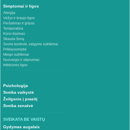
Simptomai ir ligos
Alergija
Vėžys ir kraujo ligos
Peršalimas ir gripas
Temperatūra
Kūno tirpimas
Skauda šoną
Svorio kontrolė, valgymo sutrikimai
Priklausomybė
Miego sutrikimai
Nuovargis ir silpnumas
Infekcinės ligos
Psichologija
Sveika vaikystė
Žvilgsnis į praeitį
Sveika senatvė
SVEIKATA BE VAISTŲ
Gydymas augalais