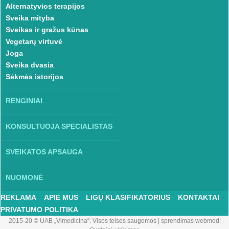
Alternatyvios terapijos
Sveika mityba
Sveikas ir gražus kūnas
Vegetarų virtuvė
Joga
Sveika dvasia
Sėkmės istorijos
RENGINIAI
KONSULTUOJA SPECIALISTAS
SVEIKATOS APSAUGA
NUOMONĖ
REKLAMA
APIE MUS
LIGŲ KLASIFIKATORIUS
KONTAKTAI
PRIVATUMO POLITIKA
2015-20 © UAB „Vlmedicina“. Visos teises saugomos
|
sprendimas webmod: