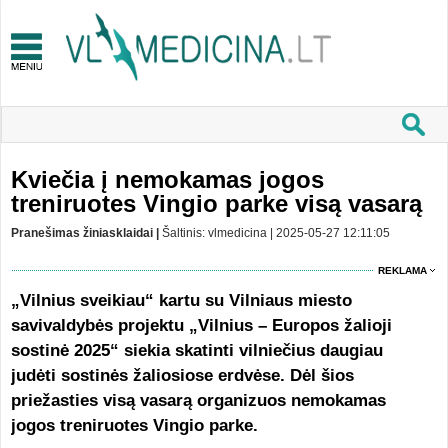
Kviečia į nemokamas jogos
treniruotes Vingio parke visą vasarą
Pranešimas žiniasklaidai |
Šaltinis: vlmedicina | 2025-05-27 12:11:05
REKLAMA
„Vilnius sveikiau“ kartu su Vilniaus miesto
savivaldybės projektu „Vilnius – Europos žalioji
sostinė 2025“ siekia skatinti vilniečius daugiau
judėti sostinės žaliosiose erdvėse. Dėl šios
priežasties visą vasarą organizuos nemokamas
jogos treniruotes Vingio parke.