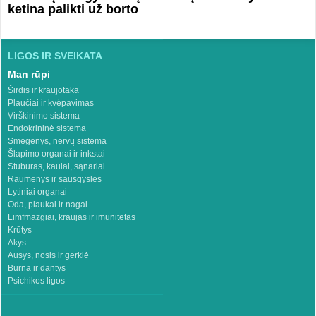
ketina palikti už borto
LIGOS IR SVEIKATA
Man rūpi
Širdis ir kraujotaka
Plaučiai ir kvėpavimas
Virškinimo sistema
Endokrininė sistema
Smegenys, nervų sistema
Šlapimo organai ir inkstai
Stuburas, kaulai, sąnariai
Raumenys ir sausgyslės
Lytiniai organai
Oda, plaukai ir nagai
Limfmazgiai, kraujas ir imunitetas
Krūtys
Akys
Ausys, nosis ir gerklė
Burna ir dantys
Psichikos ligos