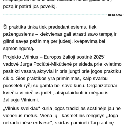
pozą ir patirti jos poveikį.
REKLAMA
Ši praktika tinka tiek pradedantiesiems, tiek
pažengusiems – kiekvienas gali atrasti savo tempą ir
gilinti savęs pažinimą per judesį, kvėpavimą bei
sąmoningumą.
Projekto „Vilnius – Europos žalioji sostinė 2025“
vadovė Jurga Pociūtė-Mikūtienė prisideda prie kvietimo
pasitikti vasarą aktyviai ir prisijungti prie jogos praktikų
ciklo. Šios praktikos yra priminimas, kaip svarbu
puoselėti ryšį su gamta bei savo kūnu. Organizatoriai
kviečia vilniečius judėti, atsipalaiduoti ir mėgautis
žaliuoju Vilniumi.
„Vilnius sveikiau“ kuria jogos tradicijas sostinėje jau ne
vienerius metus. Viena jų - kasmetinis renginys „Joga
netradicinėse erdvėse“, skirtas paminėti Tarptautinę