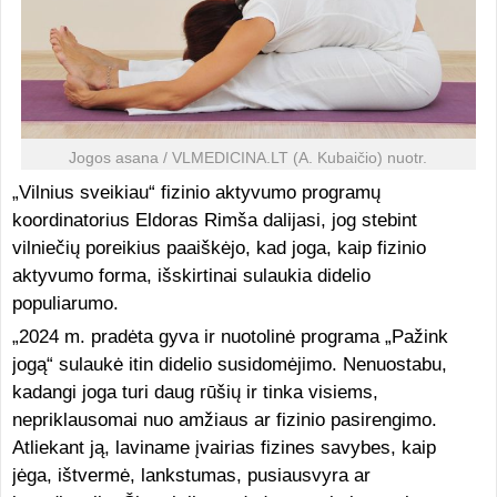
Jogos asana / VLMEDICINA.LT (A. Kubaičio) nuotr.
„Vilnius sveikiau“ fizinio aktyvumo programų
koordinatorius Eldoras Rimša dalijasi, jog stebint
vilniečių poreikius paaiškėjo, kad joga, kaip fizinio
aktyvumo forma, išskirtinai sulaukia didelio
populiarumo.
„2024 m. pradėta gyva ir nuotolinė programa „Pažink
jogą“ sulaukė itin didelio susidomėjimo. Nenuostabu,
kadangi joga turi daug rūšių ir tinka visiems,
nepriklausomai nuo amžiaus ar fizinio pasirengimo.
Atliekant ją, laviname įvairias fizines savybes, kaip
jėga, ištvermė, lankstumas, pusiausvyra ar