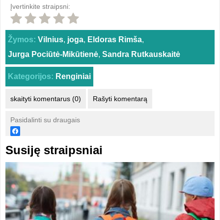
Įvertinkite straipsni:
Žymos:
Vilnius
,
joga
,
Eldoras Rimša
,
Jurga Pociūtė-Mikūtienė
,
Sandra Rutkauskaitė
Kategorijos:
Renginiai
skaityti komentarus (0)
Rašyti komentarą
Pasidalinti su draugais
Susiję straipsniai