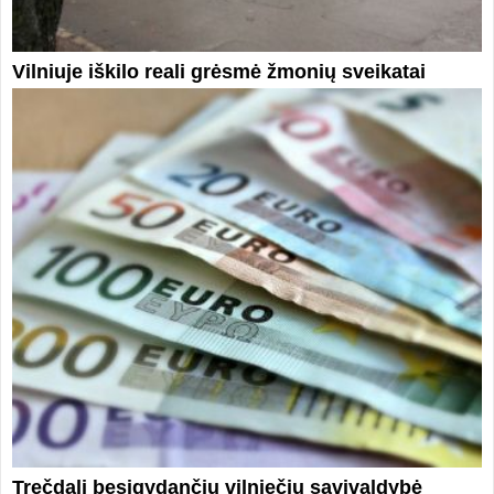
Vilniuje iškilo reali grėsmė žmonių sveikatai
Trečdalį besigydančių vilniečių savivaldybė