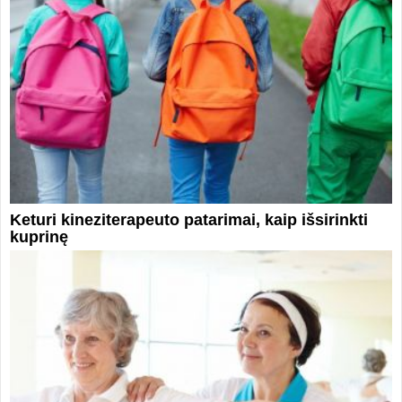
Keturi kineziterapeuto patarimai, kaip išsirinkti
kuprinę