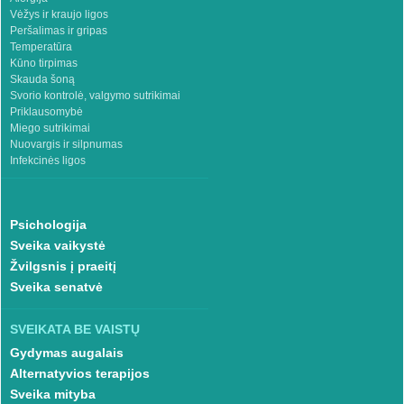
Vėžys ir kraujo ligos
Peršalimas ir gripas
Temperatūra
Kūno tirpimas
Skauda šoną
Svorio kontrolė, valgymo sutrikimai
Priklausomybė
Miego sutrikimai
Nuovargis ir silpnumas
Infekcinės ligos
Psichologija
Sveika vaikystė
Žvilgsnis į praeitį
Sveika senatvė
SVEIKATA BE VAISTŲ
Gydymas augalais
Alternatyvios terapijos
Sveika mityba