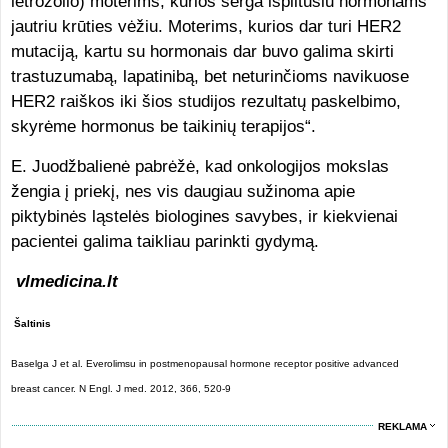
letrozolio) moterims, kurios serga išplitusiu hormonams
jautriu krūties vėžiu. Moterims, kurios dar turi HER2
mutaciją, kartu su hormonais dar buvo galima skirti
trastuzumabą, lapatinibą, bet neturinčioms navikuose
HER2 raiškos iki šios studijos rezultatų paskelbimo,
skyrėme hormonus be taikinių terapijos“.
E. Juodžbalienė pabrėžė, kad onkologijos mokslas
žengia į priekį, nes vis daugiau sužinoma apie
piktybinės ląstelės biologines savybes, ir kiekvienai
pacientei galima taikliau parinkti gydymą.
vlmedicina.lt
Šaltinis
Baselga J et al. Everolimsu in postmenopausal hormone receptor positive advanced
breast cancer. N Engl. J med. 2012, 366, 520-9
REKLAMA