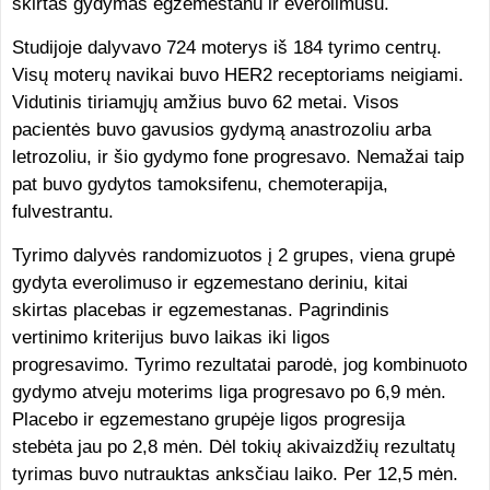
skirtas gydymas egzemestanu ir everolimusu.
Studijoje dalyvavo 724 moterys iš 184 tyrimo centrų.
Visų moterų navikai buvo HER2 receptoriams neigiami.
Vidutinis tiriamųjų amžius buvo 62 metai. Visos
pacientės buvo gavusios gydymą anastrozoliu arba
letrozoliu, ir šio gydymo fone progresavo. Nemažai taip
pat buvo gydytos tamoksifenu, chemoterapija,
fulvestrantu.
Tyrimo dalyvės randomizuotos į 2 grupes, viena grupė
gydyta everolimuso ir egzemestano deriniu, kitai
skirtas placebas ir egzemestanas. Pagrindinis
vertinimo kriterijus buvo laikas iki ligos
progresavimo. Tyrimo rezultatai parodė, jog kombinuoto
gydymo atveju moterims liga progresavo po 6,9 mėn.
Placebo ir egzemestano grupėje ligos progresija
stebėta jau po 2,8 mėn. Dėl tokių akivaizdžių rezultatų
tyrimas buvo nutrauktas anksčiau laiko. Per 12,5 mėn.