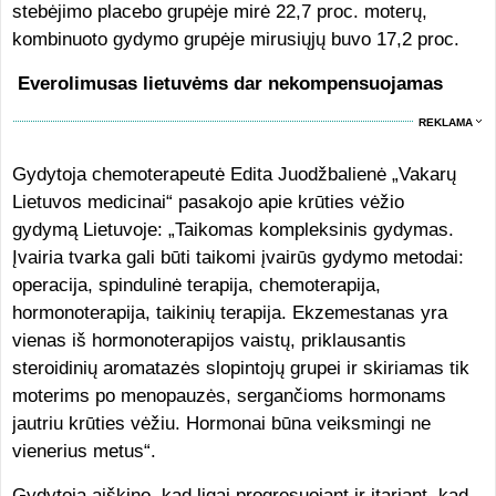
stebėjimo placebo grupėje mirė 22,7 proc. moterų,
kombinuoto gydymo grupėje mirusiųjų buvo 17,2 proc.
Everolimusas lietuvėms dar nekompensuojamas
REKLAMA
Gydytoja chemoterapeutė Edita Juodžbalienė „Vakarų
Lietuvos medicinai“ pasakojo apie krūties vėžio
gydymą Lietuvoje: „Taikomas kompleksinis gydymas.
Įvairia tvarka gali būti taikomi įvairūs gydymo metodai:
operacija, spindulinė terapija, chemoterapija,
hormonoterapija, taikinių terapija. Ekzemestanas yra
vienas iš hormonoterapijos vaistų, priklausantis
steroidinių aromatazės slopintojų grupei ir skiriamas tik
moterims po menopauzės, sergančioms hormonams
jautriu krūties vėžiu. Hormonai būna veiksmingi ne
vienerius metus“.
Gydytoja aiškino, kad ligai progresuojant ir įtariant, kad