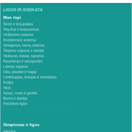
LIGOS IR SVEIKATA
Man rūpi
Širdis ir kraujotaka
Plaučiai ir kvėpavimas
Virškinimo sistema
Endokrininė sistema
Smegenys, nervų sistema
Šlapimo organai ir inkstai
Stuburas, kaulai, sąnariai
Raumenys ir sausgyslės
Lytiniai organai
Oda, plaukai ir nagai
Limfmazgiai, kraujas ir imunitetas
Krūtys
Akys
Ausys, nosis ir gerklė
Burna ir dantys
Psichikos ligos
Simptomai ir ligos
Alergija