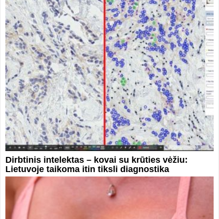
Dirbtinis intelektas – kovai su krūties vėžiu:
Lietuvoje taikoma itin tiksli diagnostika