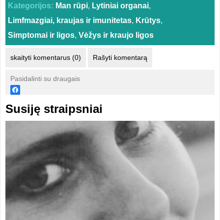
Kategorijos:
Man rūpi
,
Lytiniai organai
,
Limfmazgiai, kraujas ir imunitetas
,
Krūtys
,
Simptomai ir ligos
,
Vėžys ir kraujo ligos
skaityti komentarus (0)
Rašyti komentarą
Pasidalinti su draugais
Susiję straipsniai