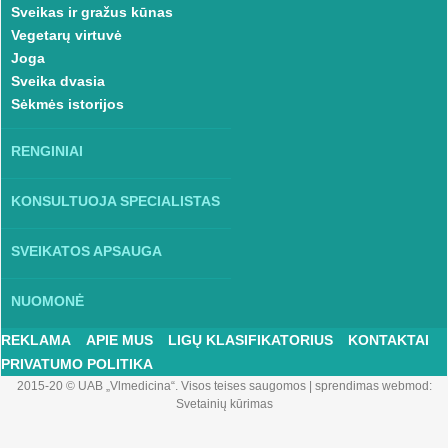
Sveikas ir gražus kūnas
Vegetarų virtuvė
Joga
Sveika dvasia
Sėkmės istorijos
RENGINIAI
KONSULTUOJA SPECIALISTAS
SVEIKATOS APSAUGA
NUOMONĖ
REKLAMA
APIE MUS
LIGŲ KLASIFIKATORIUS
KONTAKTAI
PRIVATUMO POLITIKA
2015-20 © UAB „Vlmedicina“. Visos teises saugomos
|
sprendimas webmod:
Svetainių kūrimas