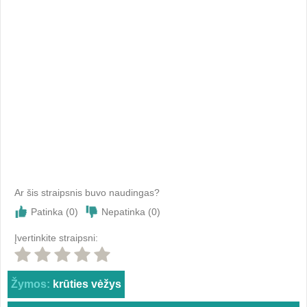
Ar šis straipsnis buvo naudingas?
Patinka (
0
)
Nepatinka (
0
)
Įvertinkite straipsni:
Žymos:
krūties vėžys