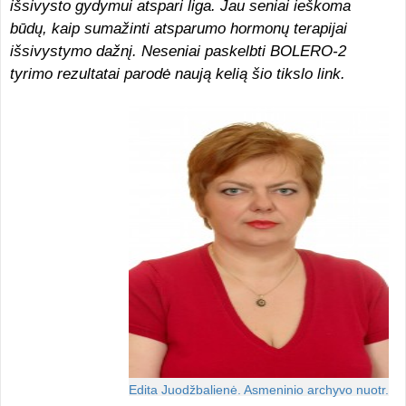
išsivysto gydymui atspari liga. Jau seniai ieškoma
būdų, kaip sumažinti atsparumo hormonų terapijai
išsivystymo dažnį. Neseniai paskelbti BOLERO-2
tyrimo rezultatai parodė naują kelią šio tikslo link.
Edita Juodžbalienė. Asmeninio archyvo nuotr.