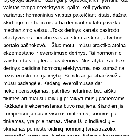
vaistas tampa neefektyvus, galimi keli gydymo
variantai: hormoninius vaistas pakeičiant kitais, dažnai
skirtingo mechanizmo arba derinant su kito poveikio
mechanizmo vaistu. „Toks derinys kartais pasirodo
efektyvesnis, nei abu vaistai, skirti atskirai, - tvirtino
portalo pašnekovė. - Šiuo metu į mūsų praktiką ateina
ekzemestano ir everolimuso derinys. Tai hormoninio
vaisto ir taikinių terapijos derinys. Nustatyta, kad toks
derinys padidina hormonų efektyvumą, nes sumažina
rezistentiškumo galimybę. Ši indikacija labai šviežia
mūsų padangėje. Kadangi everolimusas dar
nekompensuojamas, patirties neturime, bet, aišku,
tikimės artimiausiu laiku jį pritaikyti mūsų pacientams.
Kažkada ir ekzemestanas buvo naujiena, šiandien jis
kompensuojamas ir visoms moterims, kurioms jis
tinkamas, yra prieinamas. Viena iš jo indikacijų –
skiriamas po nesteroidinių hormonų (anastrazolio,