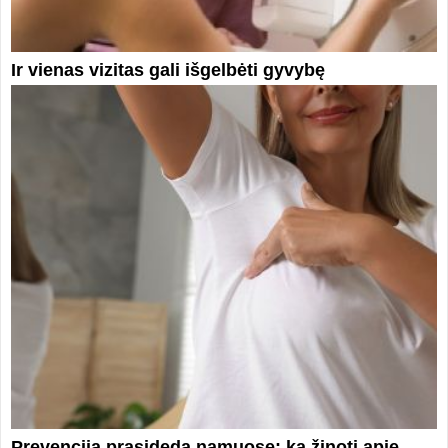
Ir vienas vizitas gali išgelbėti gyvybę
Prevencija prasideda namuose: ką žinoti apie