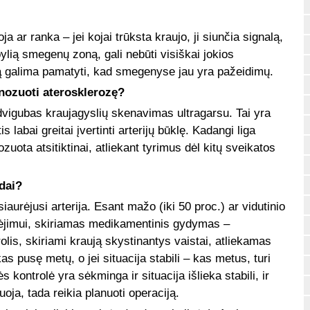
 ar ranka – jei kojai trūksta kraujo, ji siunčia signalą,
ylią smegenų zoną, gali nebūti visiškai jokios
mą galima pamatyti, kad smegenyse jau yra pažeidimų.
gnozuoti aterosklerozę?
dvigubas kraujagyslių skenavimas ultragarsu. Tai yra
 labai greitai įvertinti arterijų būklę. Kadangi liga
uota atsitiktinai, atliekant tyrimus dėl kitų sveikatos
dai?
aurėjusi arterija. Esant mažo (iki 50 proc.) ar vidutinio
urėjimui, skiriamas medikamentinis gydymas –
lis, skiriami kraują skystinantys vaistai, atliekamas
as pusę metų, o jei situacija stabili – kas metus, turi
 kontrolė yra sėkminga ir situacija išlieka stabili, ir
uoja, tada reikia planuoti operaciją.