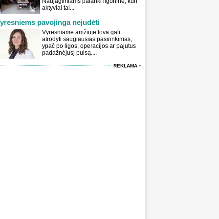
Naujagimiams palanki ligoninė, kuri
aktyviai tai...
yresniems pavojinga nejudėti
Vyresniame amžiuje lova gali
atrodyti saugiausias pasirinkimas,
ypač po ligos, operacijos ar pajutus
padažnėjusį pulsą....
REKLAMA