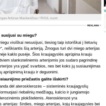
V
urgas Artūras Mackevičius / RVUL nuotr.
REKLAMA
sų susijusi su miegu?
gu visiškai nesusijusi, tiesiog taip istoriškai į lietuvių
“, reiškiantis šią arteriją. Žmogus turi dvi miego arterijas
nėje kaklo pusėje. Šios kraujagyslės aprūpina krauju
 dviem slankstelinėmis arterijomis jos sudaro pagrindinę
terijos yra ypač svarbios, nes bet koks jų susiaurėjimas
ų aprūpinimą krauju ir deguonimi.
iaurėjimo priežastis galite išskirti?
randa dėl aterosklerozės – sisteminės kraujagyslių
formuojasi riebalinių medžiagų, kalcio ir jungiamojo
erozinėmis plokštelėmis. Aterosklerozė yra
as arterijas: širdies, miego arterijas, kojų kraujagysles bei