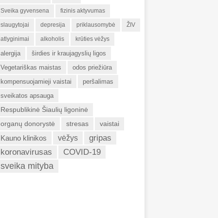
Sveika gyvensena
fizinis aktyvumas
slaugytojai
depresija
priklausomybė
ŽIV
atlyginimai
alkoholis
krūties vėžys
alergija
širdies ir kraujagyslių ligos
Vegetariškas maistas
odos priežiūra
kompensuojamieji vaistai
peršalimas
sveikatos apsauga
Respublikinė Šiaulių ligoninė
organų donorystė
stresas
vaistai
gripas
Kauno klinikos
vėžys
koronavirusas
COVID-19
sveika mityba