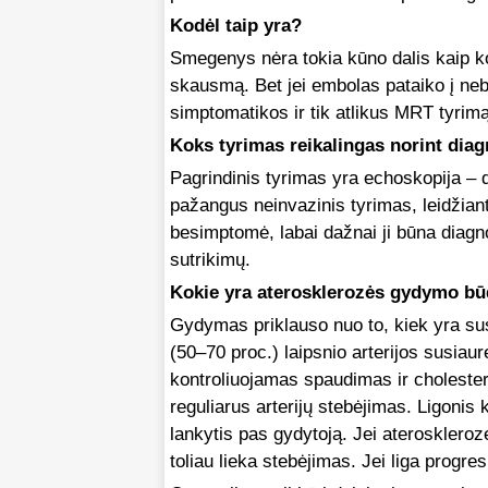
Kodėl taip yra?
Smegenys nėra tokia kūno dalis kaip koja
skausmą. Bet jei embolas pataiko į neb
simptomatikos ir tik atlikus MRT tyri
Koks tyrimas reikalingas norint dia
Pagrindinis tyrimas yra echoskopija – 
pažangus neinvazinis tyrimas, leidžiantis
besimptomė, labai dažnai ji būna diagnoz
sutrikimų.
Kokie yra aterosklerozės gydymo bū
Gydymas priklauso nuo to, kiek yra susi
(50–70 proc.) laipsnio arterijos susia
kontroliuojamas spaudimas ir cholestero
reguliarus arterijų stebėjimas. Ligonis k
lankytis pas gydytoją. Jei aterosklerozės
toliau lieka stebėjimas. Jei liga progres