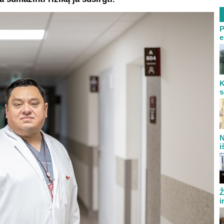
P
e
K
s
N
i
Ž
i