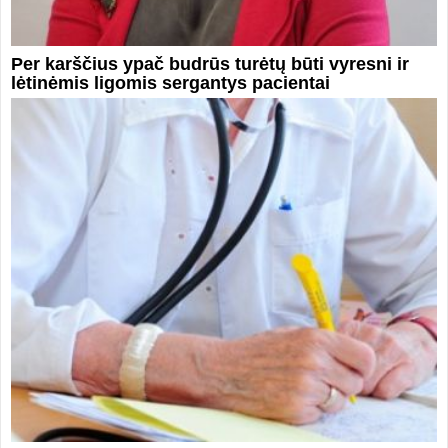
Per karščius ypač budrūs turėtų būti vyresni ir
lėtinėmis ligomis sergantys pacientai