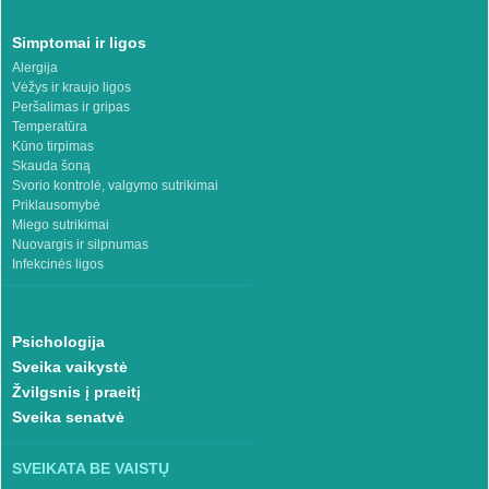
Simptomai ir ligos
Alergija
Vėžys ir kraujo ligos
Peršalimas ir gripas
Temperatūra
Kūno tirpimas
Skauda šoną
Svorio kontrolė, valgymo sutrikimai
Priklausomybė
Miego sutrikimai
Nuovargis ir silpnumas
Infekcinės ligos
Psichologija
Sveika vaikystė
Žvilgsnis į praeitį
Sveika senatvė
SVEIKATA BE VAISTŲ