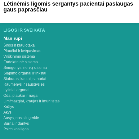
Lėtinėmis ligomis sergantys pacientai paslaugas
gaus paprasčiau
LIGOS IR SVEIKATA
Man rūpi
Širdis ir kraujotaka
Plaučiai ir kvėpavimas
Virškinimo sistema
Endokrininė sistema
Smegenys, nervų sistema
Šlapimo organai ir inkstai
Stuburas, kaulai, sąnariai
Raumenys ir sausgyslės
Lytiniai organai
Oda, plaukai ir nagai
Limfmazgiai, kraujas ir imunitetas
Krūtys
Akys
Ausys, nosis ir gerklė
Burna ir dantys
Psichikos ligos