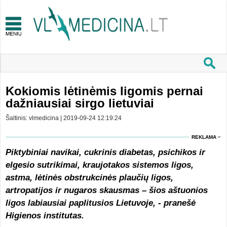
Kokiomis lėtinėmis ligomis pernai
dažniausiai sirgo lietuviai
Šaltinis: vlmedicina | 2019-09-24 12:19:24
REKLAMA
Piktybiniai navikai, cukrinis diabetas, psichikos ir
elgesio sutrikimai, kraujotakos sistemos ligos,
astma, lėtinės obstrukcinės plaučių ligos,
artropatijos ir nugaros skausmas – šios aštuonios
ligos labiausiai paplitusios Lietuvoje, - pranešė
Higienos institutas.