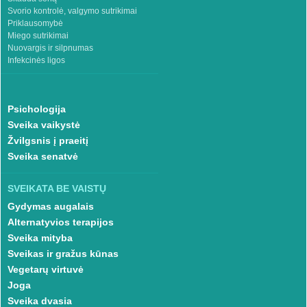
Svorio kontrolė, valgymo sutrikimai
Priklausomybė
Miego sutrikimai
Nuovargis ir silpnumas
Infekcinės ligos
Psichologija
Sveika vaikystė
Žvilgsnis į praeitį
Sveika senatvė
SVEIKATA BE VAISTŲ
Gydymas augalais
Alternatyvios terapijos
Sveika mityba
Sveikas ir gražus kūnas
Vegetarų virtuvė
Joga
Sveika dvasia