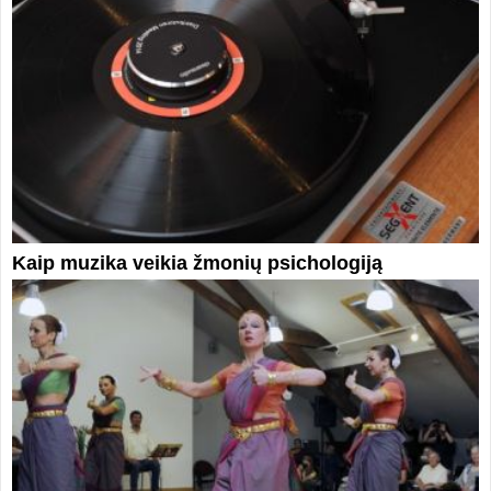
Kaip muzika veikia žmonių psichologiją