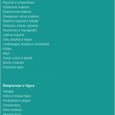
Plaučiai ir kvėpavimas
Virškinimo sistema
Endokrininė sistema
Smegenys, nervų sistema
Šlapimo organai ir inkstai
Stuburas, kaulai, sąnariai
Raumenys ir sausgyslės
Lytiniai organai
Oda, plaukai ir nagai
Limfmazgiai, kraujas ir imunitetas
Krūtys
Akys
Ausys, nosis ir gerklė
Burna ir dantys
Psichikos ligos
Simptomai ir ligos
Alergija
Vėžys ir kraujo ligos
Peršalimas ir gripas
Temperatūra
Kūno tirpimas
Skauda šoną