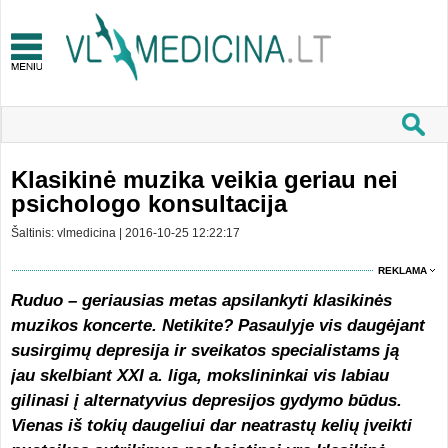
Klasikinė muzika veikia geriau nei
psichologo konsultacija
Šaltinis: vlmedicina | 2016-10-25 12:22:17
REKLAMA
Ruduo – geriausias metas apsilankyti klasikinės
muzikos koncerte. Netikite? Pasaulyje vis daugėjant
susirgimų depresija ir sveikatos specialistams ją
jau skelbiant XXI a. liga, mokslininkai vis labiau
gilinasi į alternatyvius depresijos gydymo būdus.
Vienas iš tokių daugeliui dar neatrastų kelių įveikti