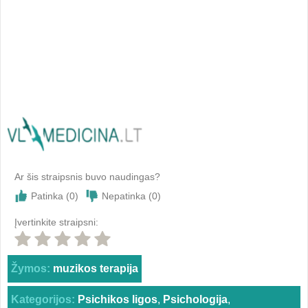
Ar šis straipsnis buvo naudingas?
Patinka (
0
)
Nepatinka (
0
)
Įvertinkite straipsni:
Žymos:
muzikos terapija
Kategorijos:
Psichikos ligos
,
Psichologija
,