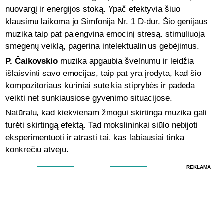
nuovargį ir energijos stoką. Ypač efektyvia šiuo
klausimu laikoma jo Simfonija Nr. 1 D-dur. Šio genijaus
muzika taip pat palengvina emocinį stresą, stimuliuoja
smegenų veiklą, pagerina intelektualinius gebėjimus.
P. Čaikovskio
muzika apgaubia švelnumu ir leidžia
išlaisvinti savo emocijas, taip pat yra įrodyta, kad šio
kompozitoriaus kūriniai suteikia stiprybės ir padeda
veikti net sunkiausiose gyvenimo situacijose.
Natūralu, kad kiekvienam žmogui skirtinga muzika gali
turėti skirtingą efektą. Tad mokslininkai siūlo nebijoti
eksperimentuoti ir atrasti tai, kas labiausiai tinka
konkrečiu atveju.
REKLAMA