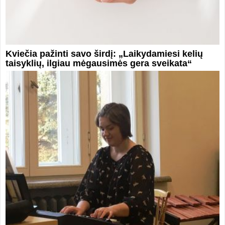
Kviečia pažinti savo širdį: „Laikydamiesi kelių
taisyklių, ilgiau mėgausimės gera sveikata“