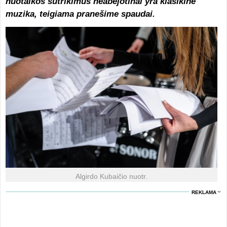
nuotaikos sutrikimus neabejotinai yra klasikinė
muzika, teigiama pranešime spaudai.
Algirdo Kubaičio nuotr.
REKLAMA