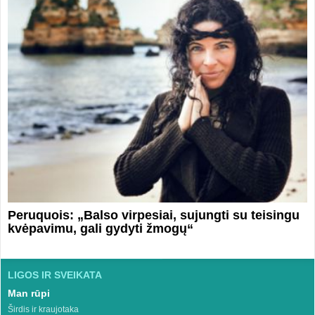
Peruquois: „Balso virpesiai, sujungti su teisingu
kvėpavimu, gali gydyti žmogų“
LIGOS IR SVEIKATA
Man rūpi
Širdis ir kraujotaka