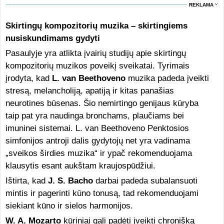
REKLAMA
Skirtingų kompozitorių muzika – skirtingiems
nusiskundimams gydyti
Pasaulyje yra atlikta įvairių studijų apie skirtingų
kompozitorių muzikos poveikį sveikatai. Tyrimais
įrodyta, kad
L. van Beethoveno
muzika padeda įveikti
stresą, melancholiją, apatiją ir kitas panašias
neurotines būsenas. Šio nemirtingo genijaus kūryba
taip pat yra naudinga bronchams, plaučiams bei
imuninei sistemai. L. van Beethoveno Penktosios
simfonijos antroji dalis gydytojų net yra vadinama
„sveikos širdies muzika“ ir ypač rekomenduojama
klausytis esant aukštam kraujospūdžiui.
Ištirta, kad
J. S. Bacho
darbai padeda subalansuoti
mintis ir pagerinti kūno tonusą, tad rekomenduojami
siekiant kūno ir sielos harmonijos.
W. A. Mozarto
kūriniai gali padėti įveikti chronišką