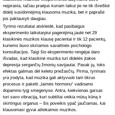
neįprasta, tačiau praėjus kuriam laikui jie ne tik išreiškė
didelį susidomėjimą klausoma muzika, bet ir paprašė
jos paklausyti daugiau.
Tyrimo rezultatai atskleidė, kad pasibaigus
eksperimento laikotarpiui pagerėjimą jautė net 29
klasikinės muzikos klausę pacientai ir tik 12 pacientų,
kuriems buvo skiriamos savaitinės psichologo
konsultacijos. Taigi šio eksperimento rengėjai daro
išvadas, kad klasikinė muzika turi didelės įtakos
depresija sergančių žmonių savijautai. Pasak jų, toks
efektas galimas dėl keleto priežasčių. Pirma, tyrimais
yra įrodyta, kad muzika gali aktyvuoti tam tikrus
procesus ir pakelti „laimės hormonu“ vadinamo
dopamino lygį smegenyse. Antra, kiekvienas garsas
turi savo vibraciją, kuri subtiliai veikia mūsų kūną ir
skirtingus organus – šis poveikis ypač jaučiamas, kai
klausomasi gyvai atliekamos muzikos.