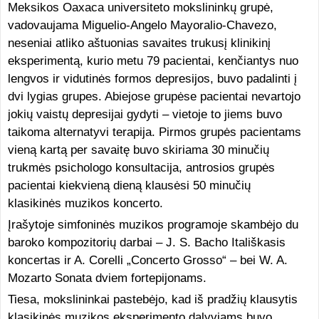
Meksikos Oaxaca universiteto mokslininkų grupė,
vadovaujama Miguelio-Angelo Mayoralio-Chavezo,
neseniai atliko aštuonias savaites trukusį klinikinį
eksperimentą, kurio metu 79 pacientai, kenčiantys nuo
lengvos ir vidutinės formos depresijos, buvo padalinti į
dvi lygias grupes. Abiejose grupėse pacientai nevartojo
jokių vaistų depresijai gydyti – vietoje to jiems buvo
taikoma alternatyvi terapija. Pirmos grupės pacientams
vieną kartą per savaitę buvo skiriama 30 minučių
trukmės psichologo konsultacija, antrosios grupės
pacientai kiekvieną dieną klausėsi 50 minučių
klasikinės muzikos koncerto.
Įrašytoje simfoninės muzikos programoje skambėjo du
baroko kompozitorių darbai – J. S. Bacho Itališkasis
koncertas ir A. Corelli „Concerto Grosso“ – bei W. A.
Mozarto Sonata dviem fortepijonams.
Tiesa, mokslininkai pastebėjo, kad iš pradžių klausytis
klasikinės muzikos eksperimento dalyviams buvo