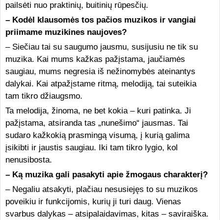
pailsėti nuo praktinių, buitinių rūpesčių.
– Kodėl klausomės tos pačios muzikos ir vangiai
priimame muzikines naujoves?
– Siečiau tai su saugumo jausmu, susijusiu ne tik su
muzika. Kai mums kažkas pažįstama, jaučiamės
saugiau, mums negresia iš nežinomybės ateinantys
dalykai. Kai atpažįstame ritmą, melodiją, tai suteikia
tam tikro džiaugsmo.
Ta melodija, žinoma, ne bet kokia – kuri patinka. Ji
pažįstama, atsiranda tas „nunešimo“ jausmas. Tai
sudaro kažkokią prasmingą visumą, į kurią galima
įsikibti ir jaustis saugiau. Iki tam tikro lygio, kol
nenusibosta.
– Ką muzika gali pasakyti apie žmogaus charakterį?
– Negaliu atsakyti, plačiau nesusiejęs to su muzikos
poveikiu ir funkcijomis, kurių ji turi daug. Vienas
svarbus dalykas – atsipalaidavimas, kitas – saviraiška.