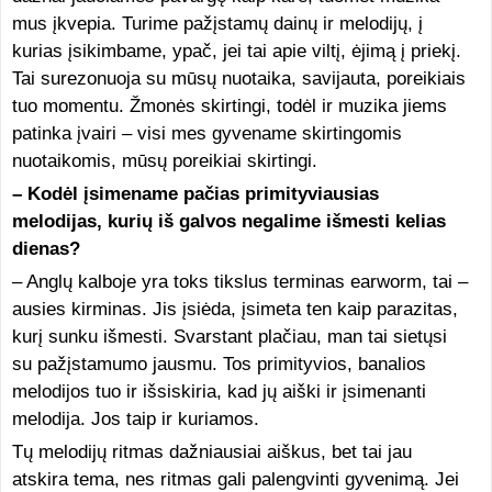
mus įkvepia. Turime pažįstamų dainų ir melodijų, į
kurias įsikimbame, ypač, jei tai apie viltį, ėjimą į priekį.
Tai surezonuoja su mūsų nuotaika, savijauta, poreikiais
tuo momentu. Žmonės skirtingi, todėl ir muzika jiems
patinka įvairi – visi mes gyvename skirtingomis
nuotaikomis, mūsų poreikiai skirtingi.
– Kodėl įsimename pačias primityviausias
melodijas, kurių iš galvos negalime išmesti kelias
dienas?
– Anglų kalboje yra toks tikslus terminas earworm, tai –
ausies kirminas. Jis įsiėda, įsimeta ten kaip parazitas,
kurį sunku išmesti. Svarstant plačiau, man tai sietųsi
su pažįstamumo jausmu. Tos primityvios, banalios
melodijos tuo ir išsiskiria, kad jų aiški ir įsimenanti
melodija. Jos taip ir kuriamos.
Tų melodijų ritmas dažniausiai aiškus, bet tai jau
atskira tema, nes ritmas gali palengvinti gyvenimą. Jei