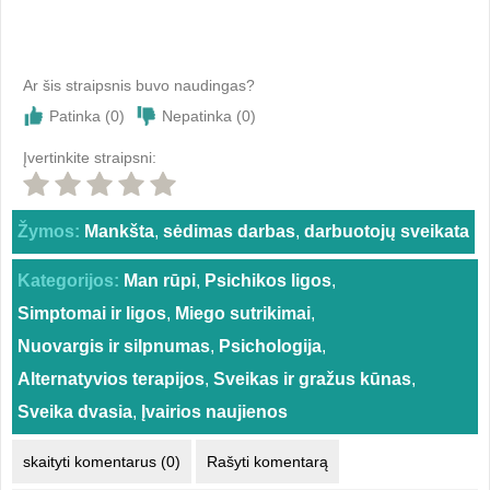
Ar šis straipsnis buvo naudingas?
Patinka (
0
)
Nepatinka (
0
)
Įvertinkite straipsni:
Žymos:
Mankšta
,
sėdimas darbas
,
darbuotojų sveikata
Kategorijos:
Man rūpi
,
Psichikos ligos
,
Simptomai ir ligos
,
Miego sutrikimai
,
Nuovargis ir silpnumas
,
Psichologija
,
Alternatyvios terapijos
,
Sveikas ir gražus kūnas
,
Sveika dvasia
,
Įvairios naujienos
skaityti komentarus (0)
Rašyti komentarą