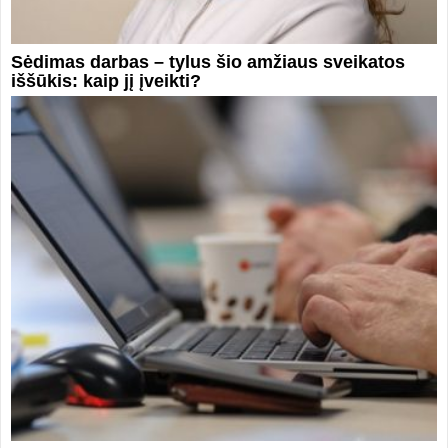
Sėdimas darbas – tylus šio amžiaus sveikatos
iššūkis: kaip jį įveikti?