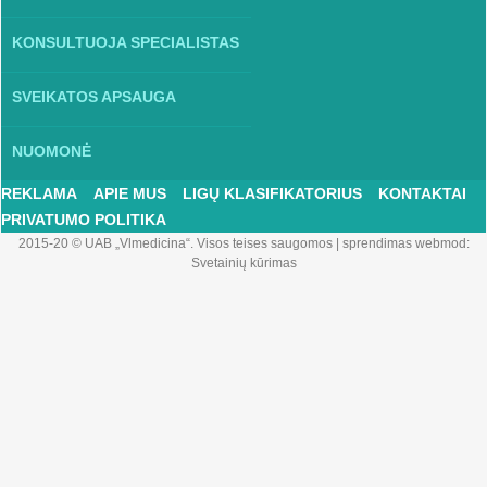
KONSULTUOJA SPECIALISTAS
SVEIKATOS APSAUGA
NUOMONĖ
REKLAMA
APIE MUS
LIGŲ KLASIFIKATORIUS
KONTAKTAI
PRIVATUMO POLITIKA
2015-20 © UAB „Vlmedicina“. Visos teises saugomos
|
sprendimas webmod:
Svetainių kūrimas