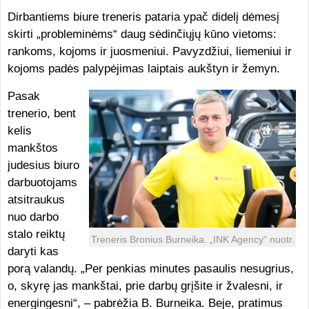
Dirbantiems biure treneris pataria ypač didelį dėmesį
skirti „probleminėms“ daug sėdinčiųjų kūno vietoms:
rankoms, kojoms ir juosmeniui. Pavyzdžiui, liemeniui ir
kojoms padės palypėjimas laiptais aukštyn ir žemyn.
Pasak
trenerio, bent
kelis
mankštos
judesius biuro
darbuotojams
atsitraukus
nuo darbo
stalo reiktų
Treneris Bronius Burneika. „INK Agency“ nuotr.
daryti kas
porą valandų. „Per penkias minutes pasaulis nesugrius,
o, skyrę jas mankštai, prie darbų grįšite ir žvalesni, ir
energingesni“, – pabrėžia B. Burneika. Beje, pratimus