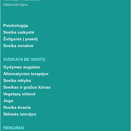
Infekcinės ligos
Psichologija
Sveika vaikystė
Žvilgsnis į praeitį
Sveika senatvė
SVEIKATA BE VAISTŲ
Gydymas augalais
Alternatyvios terapijos
Sveika mityba
Sveikas ir gražus kūnas
Vegetarų virtuvė
Joga
Sveika dvasia
Sėkmės istorijos
RENGINIAI