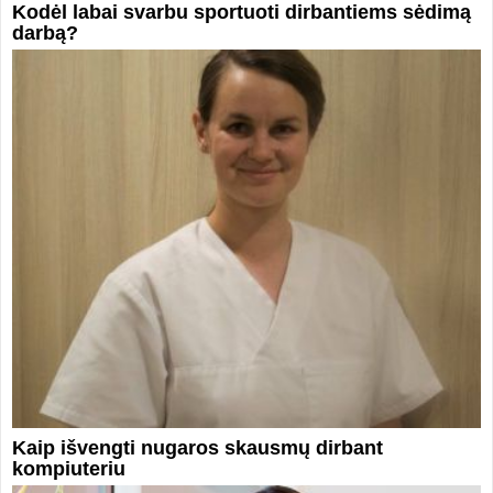
Kodėl labai svarbu sportuoti dirbantiems sėdimą
darbą?
Kaip išvengti nugaros skausmų dirbant
kompiuteriu