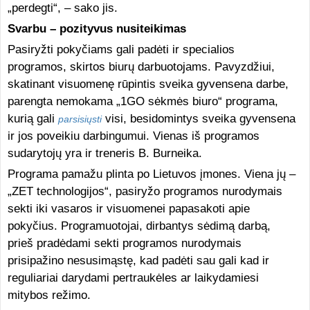
„perdegti“, – sako jis.
Svarbu – pozityvus nusiteikimas
Pasiryžti pokyčiams gali padėti ir specialios
programos, skirtos biurų darbuotojams. Pavyzdžiui,
skatinant visuomenę rūpintis sveika gyvensena darbe,
parengta nemokama „1GO sėkmės biuro“ programa,
kurią gali
visi, besidomintys sveika gyvensena
parsisiųsti
ir jos poveikiu darbingumui. Vienas iš programos
sudarytojų yra ir treneris B. Burneika.
Programa pamažu plinta po Lietuvos įmones. Viena jų –
„ZET technologijos“, pasiryžo programos nurodymais
sekti iki vasaros ir visuomenei papasakoti apie
pokyčius. Programuotojai, dirbantys sėdimą darbą,
prieš pradėdami sekti programos nurodymais
prisipažino nesusimąstę, kad padėti sau gali kad ir
reguliariai darydami pertraukėles ar laikydamiesi
mitybos režimo.