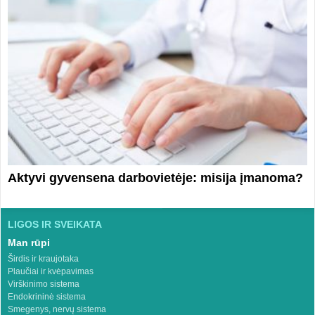
Aktyvi gyvensena darbovietėje: misija įmanoma?
LIGOS IR SVEIKATA
Man rūpi
Širdis ir kraujotaka
Plaučiai ir kvėpavimas
Virškinimo sistema
Endokrininė sistema
Smegenys, nervų sistema