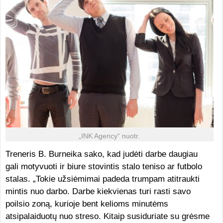
„INK Agency“ nuotr.
Treneris B. Burneika sako, kad judėti darbe daugiau
gali motyvuoti ir biure stovintis stalo teniso ar futbolo
stalas. „Tokie užsiėmimai padeda trumpam atitraukti
mintis nuo darbo. Darbe kiekvienas turi rasti savo
poilsio zoną, kurioje bent kelioms minutėms
atsipalaiduotų nuo streso. Kitaip susiduriate su grėsme