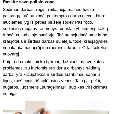
Raskite savo poilsio zoną
Sėdimas darbas, regis, reikalauja mažiau fizinių
pastangų, tačiau kodėl po įtemptos darbo dienos biure
jaučiamės lyg iš peties plušėję sode? Pasirodo,
sėdinčio žmogaus raumenys turi išlaikyti liemenį, kaklą
ir pečius stabilioje padėtyje. Tačiau nejudančiame kūne
kraujotaka ir širdies darbas sulėtėja, todėl kraujagyslės
nepakankamai aprūpina raumenis krauju. O tai sukelia
nuovargį.
Kaip rodo mokslininkų tyrimai, dažniausios sveikatos
problemos, su kuriomis susiduria dirbantys sėdimą
darbą, yra kraujotakos ir širdies sutrikimai, sąnarių
ligos, mėšlungis, išsiplėtusios venos. Taip pat pečių,
nugaros, juosmens „suragėjimas“, sutrikęs virškinimas,
nemiga.