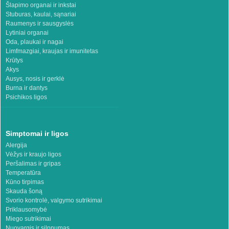
Šlapimo organai ir inkstai
Stuburas, kaulai, sąnariai
Raumenys ir sausgyslės
Lytiniai organai
Oda, plaukai ir nagai
Limfmazgiai, kraujas ir imunitetas
Krūtys
Akys
Ausys, nosis ir gerklė
Burna ir dantys
Psichikos ligos
Simptomai ir ligos
Alergija
Vėžys ir kraujo ligos
Peršalimas ir gripas
Temperatūra
Kūno tirpimas
Skauda šoną
Svorio kontrolė, valgymo sutrikimai
Priklausomybė
Miego sutrikimai
Nuovargis ir silpnumas