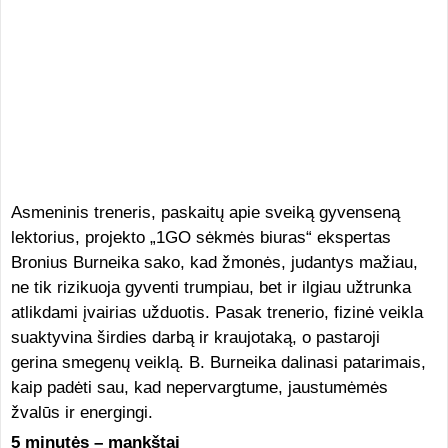
Asmeninis treneris, paskaitų apie sveiką gyvenseną
lektorius, projekto „1GO sėkmės biuras“ ekspertas
Bronius Burneika sako, kad žmonės, judantys mažiau,
ne tik rizikuoja gyventi trumpiau, bet ir ilgiau užtrunka
atlikdami įvairias užduotis. Pasak trenerio, fizinė veikla
suaktyvina širdies darbą ir kraujotaką, o pastaroji
gerina smegenų veiklą. B. Burneika dalinasi patarimais,
kaip padėti sau, kad nepervargtume, jaustumėmės
žvalūs ir energingi.
5 minutės – mankštai