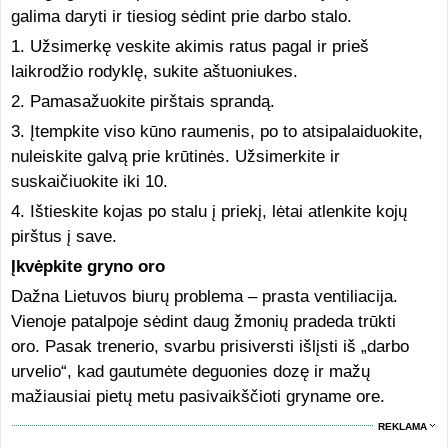
galima daryti ir tiesiog sėdint prie darbo stalo.
1. Užsimerkę veskite akimis ratus pagal ir prieš
laikrodžio rodyklę, sukite aštuoniukes.
2. Pamasažuokite pirštais sprandą.
3. Įtempkite viso kūno raumenis, po to atsipalaiduokite,
nuleiskite galvą prie krūtinės. Užsimerkite ir
suskaičiuokite iki 10.
4. Ištieskite kojas po stalu į priekį, lėtai atlenkite kojų
pirštus į save.
Įkvėpkite gryno oro
Dažna Lietuvos biurų problema – prasta ventiliacija.
Vienoje patalpoje sėdint daug žmonių pradeda trūkti
oro. Pasak trenerio, svarbu prisiversti išlįsti iš „darbo
urvelio“, kad gautumėte deguonies dozę ir mažų
mažiausiai pietų metu pasivaikščioti gryname ore.
REKLAMA