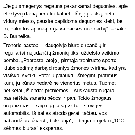
„Jeigu smegenys negauna pakankamai deguonies, apie
efektyvų darbą nėra ko kalbėti. Išėję į lauką, net ir
vidury miesto, gausite papildomą deguonies kiekį, be
to, pakeitus aplinką ir galva pailsės nuo darbų“, – sako
B. Burneika.
Treneris pastebi – daugelyje biure dirbančių ir
reguliariai nejudančių žmonių tiksi uždelsto veikimo
bomba. „Paprastai atėję į pirmąją treniruotę sporto
klube sėdimą darbą dirbantys žmonės tvirtina, kad yra
visiškai sveiki. Patariu palaukti, išmėginti pratimus,
kurių jų kūnas nedarė ne vienerius metus. Tuomet
netikėtai „išlenda“ problemos – suskausta nugara,
pasireiškia sąnarių bėdos ir pan. Tokio žmogaus
organizmas – kaip ilgą laiką vietoje stovėjęs
automobilis. Iš šalies atrodo gerai, tačiau, vos
pabandžius užvesti, buksuoja“, – teigia projekto „1GO
sėkmės biuras“ ekspertas.