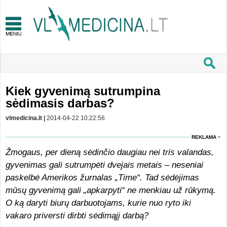
Kiek gyvenimą sutrumpina
sėdimasis darbas?
vlmedicina.lt |
2014-04-22 10:22:56
REKLAMA
Žmogaus, per dieną sėdinčio daugiau nei tris valandas,
gyvenimas gali sutrumpėti dvejais metais – neseniai
paskelbė Amerikos žurnalas „Time“. Tad sėdėjimas
mūsų gyvenimą gali „apkarpyti“ ne menkiau už rūkymą.
O ką daryti biurų darbuotojams, kurie nuo ryto iki
vakaro priversti dirbti sėdimąjį darbą?