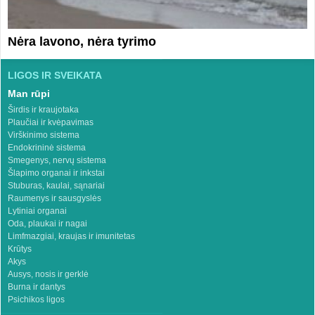
Nėra lavono, nėra tyrimo
LIGOS IR SVEIKATA
Man rūpi
Širdis ir kraujotaka
Plaučiai ir kvėpavimas
Virškinimo sistema
Endokrininė sistema
Smegenys, nervų sistema
Šlapimo organai ir inkstai
Stuburas, kaulai, sąnariai
Raumenys ir sausgyslės
Lytiniai organai
Oda, plaukai ir nagai
Limfmazgiai, kraujas ir imunitetas
Krūtys
Akys
Ausys, nosis ir gerklė
Burna ir dantys
Psichikos ligos