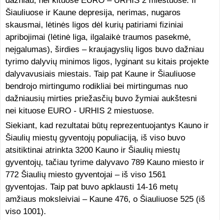
dažniau, nei kituose EURO – URHIS 2 miestuose. Ir
Šiauliuose ir Kaune depresija, nerimas, nugaros
skausmai, lėtinės ligos dėl kurių patiriami fiziniai
apribojimai (lėtinė liga, ilgalaikė traumos pasekmė,
neįgalumas), širdies – kraujagyslių ligos buvo dažniau
tyrimo dalyvių minimos ligos, lyginant su kitais projekte
dalyvavusiais miestais. Taip pat Kaune ir Šiauliuose
bendrojo mirtingumo rodikliai bei mirtingumas nuo
dažniausių mirties priežasčių buvo žymiai aukštesni
nei kituose EURO - URHIS 2 miestuose.
Siekiant, kad rezultatai būtų reprezentuojantys Kauno ir
Šiaulių miestų gyventojų populiaciją, iš viso buvo
atsitiktinai atrinkta 3200 Kauno ir Šiaulių miestų
gyventojų, tačiau tyrime dalyvavo 789 Kauno miesto ir
772 Šiaulių miesto gyventojai – iš viso 1561
gyventojas. Taip pat buvo apklausti 14-16 metų
amžiaus moksleiviai – Kaune 476, o Šiauliuose 525 (iš
viso 1001).