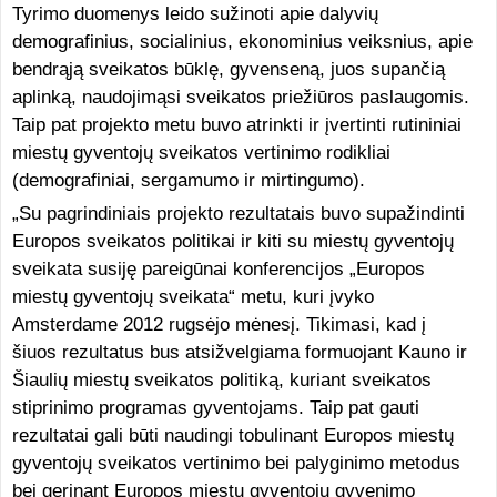
Tyrimo duomenys leido sužinoti apie dalyvių
demografinius, socialinius, ekonominius veiksnius, apie
bendrąją sveikatos būklę, gyvenseną, juos supančią
aplinką, naudojimąsi sveikatos priežiūros paslaugomis.
Taip pat projekto metu buvo atrinkti ir įvertinti rutininiai
miestų gyventojų sveikatos vertinimo rodikliai
(demografiniai, sergamumo ir mirtingumo).
„Su pagrindiniais projekto rezultatais buvo supažindinti
Europos sveikatos politikai ir kiti su miestų gyventojų
sveikata susiję pareigūnai konferencijos „Europos
miestų gyventojų sveikata“ metu, kuri įvyko
Amsterdame 2012 rugsėjo mėnesį. Tikimasi, kad į
šiuos rezultatus bus atsižvelgiama formuojant Kauno ir
Šiaulių miestų sveikatos politiką, kuriant sveikatos
stiprinimo programas gyventojams. Taip pat gauti
rezultatai gali būti naudingi tobulinant Europos miestų
gyventojų sveikatos vertinimo bei palyginimo metodus
bei gerinant Europos miestų gyventojų gyvenimo