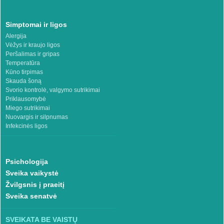
Simptomai ir ligos
Alergija
Vėžys ir kraujo ligos
Peršalimas ir gripas
Temperatūra
Kūno tirpimas
Skauda šoną
Svorio kontrolė, valgymo sutrikimai
Priklausomybė
Miego sutrikimai
Nuovargis ir silpnumas
Infekcinės ligos
Psichologija
Sveika vaikystė
Žvilgsnis į praeitį
Sveika senatvė
SVEIKATA BE VAISTŲ