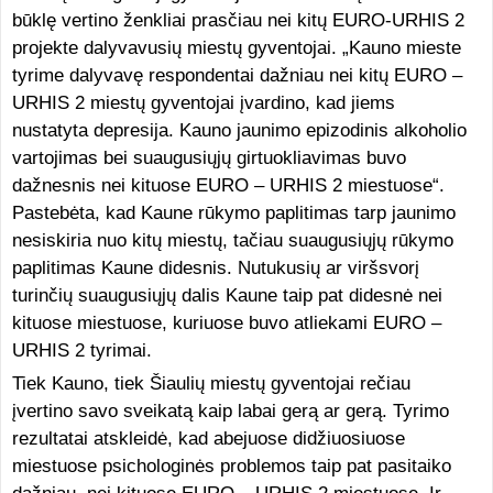
būklę vertino ženkliai prasčiau nei kitų EURO-URHIS 2
projekte dalyvavusių miestų gyventojai. „Kauno mieste
tyrime dalyvavę respondentai dažniau nei kitų EURO –
URHIS 2 miestų gyventojai įvardino, kad jiems
nustatyta depresija. Kauno jaunimo epizodinis alkoholio
vartojimas bei suaugusiųjų girtuokliavimas buvo
dažnesnis nei kituose EURO – URHIS 2 miestuose“.
Pastebėta, kad Kaune rūkymo paplitimas tarp jaunimo
nesiskiria nuo kitų miestų, tačiau suaugusiųjų rūkymo
paplitimas Kaune didesnis. Nutukusių ar viršsvorį
turinčių suaugusiųjų dalis Kaune taip pat didesnė nei
kituose miestuose, kuriuose buvo atliekami EURO –
URHIS 2 tyrimai.
Tiek Kauno, tiek Šiaulių miestų gyventojai rečiau
įvertino savo sveikatą kaip labai gerą ar gerą. Tyrimo
rezultatai atskleidė, kad abejuose didžiuosiuose
miestuose psichologinės problemos taip pat pasitaiko