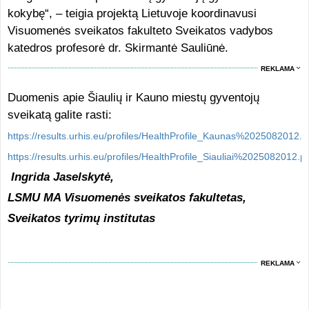
kokybę“, – teigia projektą Lietuvoje koordinavusi
Visuomenės sveikatos fakulteto Sveikatos vadybos
katedros profesorė dr. Skirmantė Sauliūnė.
REKLAMA
Duomenis apie Šiaulių ir Kauno miestų gyventojų
sveikatą galite rasti:
https://results.urhis.eu/profiles/HealthProfile_Kaunas%2025082012.p
https://results.urhis.eu/profiles/HealthProfile_Siauliai%2025082012.p
Ingrida Jaselskytė,
LSMU MA Visuomenės sveikatos fakultetas,
Sveikatos tyrimų institutas
REKLAMA