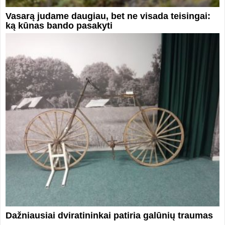
Vasarą judame daugiau, bet ne visada teisingai:
ką kūnas bando pasakyti
Dažniausiai dviratininkai patiria galūnių traumas