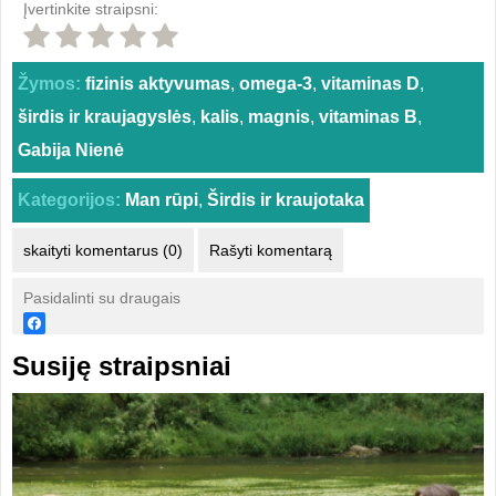
Įvertinkite straipsni:
Žymos:
fizinis aktyvumas
,
omega-3
,
vitaminas D
,
širdis ir kraujagyslės
,
kalis
,
magnis
,
vitaminas B
,
Gabija Nienė
Kategorijos:
Man rūpi
,
Širdis ir kraujotaka
skaityti komentarus (0)
Rašyti komentarą
Pasidalinti su draugais
Susiję straipsniai