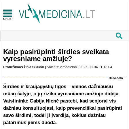
Kaip pasirūpinti širdies sveikata
vyresniame amžiuje?
Pranešimas žiniasklaidai |
Šaltinis: vlmedicina | 2025-08-04 11:13:04
REKLAMA
Širdies ir kraujagyslių ligos – vienos dažniausių
mūsų šalyje, o jų rizika vyresniame amžiuje didėja.
Vaistininkė Gabija Nienė pastebi, kad senjorai vis
dažniau konsultuojasi, kaip prevenciškai pasirūpinti
savo širdimi, todėl ji įvardija, kokius dažniau
patarimus jiems duoda.