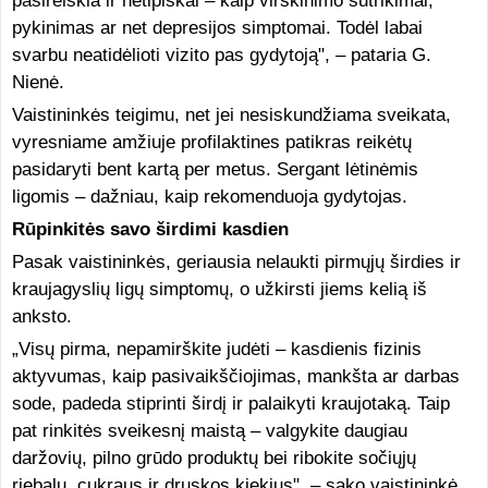
pasireiškia ir netipiškai – kaip virškinimo sutrikimai,
pykinimas ar net depresijos simptomai. Todėl labai
svarbu neatidėlioti vizito pas gydytoją", – pataria G.
Nienė.
Vaistininkės teigimu, net jei nesiskundžiama sveikata,
vyresniame amžiuje profilaktines patikras reikėtų
pasidaryti bent kartą per metus. Sergant lėtinėmis
ligomis – dažniau, kaip rekomenduoja gydytojas.
Rūpinkitės savo širdimi kasdien
Pasak vaistininkės, geriausia nelaukti pirmųjų širdies ir
kraujagyslių ligų simptomų, o užkirsti jiems kelią iš
anksto.
„Visų pirma, nepamirškite judėti – kasdienis fizinis
aktyvumas, kaip pasivaikščiojimas, mankšta ar darbas
sode, padeda stiprinti širdį ir palaikyti kraujotaką. Taip
pat rinkitės sveikesnį maistą – valgykite daugiau
daržovių, pilno grūdo produktų bei ribokite sočiųjų
riebalų, cukraus ir druskos kiekius", – sako vaistininkė