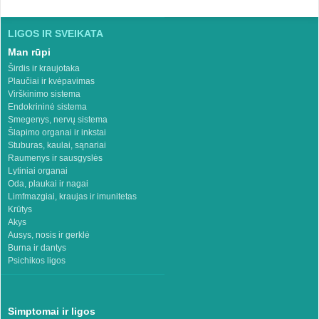
LIGOS IR SVEIKATA
Man rūpi
Širdis ir kraujotaka
Plaučiai ir kvėpavimas
Virškinimo sistema
Endokrininė sistema
Smegenys, nervų sistema
Šlapimo organai ir inkstai
Stuburas, kaulai, sąnariai
Raumenys ir sausgyslės
Lytiniai organai
Oda, plaukai ir nagai
Limfmazgiai, kraujas ir imunitetas
Krūtys
Akys
Ausys, nosis ir gerklė
Burna ir dantys
Psichikos ligos
Simptomai ir ligos