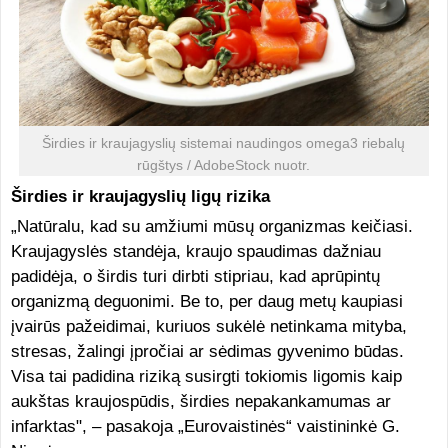
Širdies ir kraujagyslių sistemai naudingos omega3 riebalų
rūgštys / AdobeStock nuotr.
Širdies ir kraujagyslių ligų rizika
„Natūralu, kad su amžiumi mūsų organizmas keičiasi.
Kraujagyslės standėja, kraujo spaudimas dažniau
padidėja, o širdis turi dirbti stipriau, kad aprūpintų
organizmą deguonimi. Be to, per daug metų kaupiasi
įvairūs pažeidimai, kuriuos sukėlė netinkama mityba,
stresas, žalingi įpročiai ar sėdimas gyvenimo būdas.
Visa tai padidina riziką susirgti tokiomis ligomis kaip
aukštas kraujospūdis, širdies nepakankamumas ar
infarktas", – pasakoja „Eurovaistinės“ vaistininkė G.