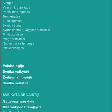
Alergija
Vėžys ir kraujo ligos
Peršalimas ir gripas
Temperatūra
Kūno tirpimas
Skauda šoną
Svorio kontrolė, valgymo sutrikimai
Priklausomybė
Miego sutrikimai
Nuovargis ir silpnumas
Infekcinės ligos
Psichologija
Sveika vaikystė
Žvilgsnis į praeitį
Sveika senatvė
SVEIKATA BE VAISTŲ
Gydymas augalais
Alternatyvios terapijos