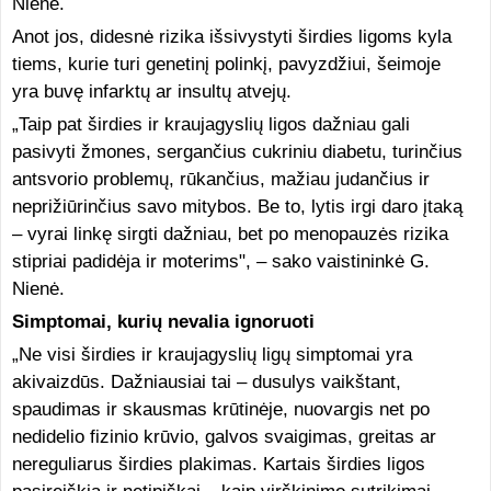
Nienė.
Anot jos, didesnė rizika išsivystyti širdies ligoms kyla
tiems, kurie turi genetinį polinkį, pavyzdžiui, šeimoje
yra buvę infarktų ar insultų atvejų.
„Taip pat širdies ir kraujagyslių ligos dažniau gali
pasivyti žmones, sergančius cukriniu diabetu, turinčius
antsvorio problemų, rūkančius, mažiau judančius ir
neprižiūrinčius savo mitybos. Be to, lytis irgi daro įtaką
– vyrai linkę sirgti dažniau, bet po menopauzės rizika
stipriai padidėja ir moterims", – sako vaistininkė G.
Nienė.
Simptomai, kurių nevalia ignoruoti
„Ne visi širdies ir kraujagyslių ligų simptomai yra
akivaizdūs. Dažniausiai tai – dusulys vaikštant,
spaudimas ir skausmas krūtinėje, nuovargis net po
nedidelio fizinio krūvio, galvos svaigimas, greitas ar
nereguliarus širdies plakimas. Kartais širdies ligos