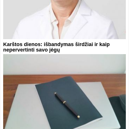
Karštos dienos: išbandymas širdžiai ir kaip
nepervertinti savo jėgų