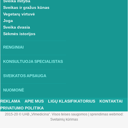
Sveika mityba
Sveikas ir gražus kūnas
Vegetarų virtuvė
Joga
Sveika dvasia
Sėkmės istorijos
RENGINIAI
KONSULTUOJA SPECIALISTAS
SVEIKATOS APSAUGA
NUOMONĖ
REKLAMA
APIE MUS
LIGŲ KLASIFIKATORIUS
KONTAKTAI
PRIVATUMO POLITIKA
2015-20 © UAB „Vlmedicina“. Visos teises saugomos
|
sprendimas webmod:
Svetainių kūrimas