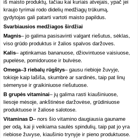
iš maisto produktų, tačiau kai kuriais atvejais, ypač jei
kraujo tyrimai rodo didelių medžiagų trūkumą,
gydytojas gali patarti vartoti maisto papildus.
Svarbiausios medžiagos širdžiai
Magnis
– jo galima pasisavinti valgant riešutus, sėklas,
viso grūdo produktus ir žalios spalvos daržoves.
Kalis
– aptinkamas bananuose, džiovintuose vaisiuose,
pupelėse, pomidoruose ir bulvėse.
Omega–3 riebalų rūgštys
– gausu riebioje žuvyje,
tokioje kaip lašiša, skumbrė ar sardinės, taip pat linų
sėmenyse ir graikiniuose riešutuose.
B grupės vitaminai
– jų galima rasti kiaušiniuose,
liesoje mėsoje, ankštinėse daržovėse, grūdiniuose
produktuose ir žaliose salotose.
Vitaminas D
– nors šio vitamino daugiausia gauname
per odą, kai ji veikiama saulės spindulių, taip pat jo yra
riebiose žuvyse, kiaušinio trynyje ir pieno produktuose.