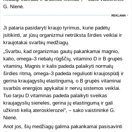
G. Nienė.
REKLAMA
Ji pataria pasidaryti kraujo tyrimus, kurie padėtų
įsitikinti, ar jūsų organizmui netrūksta širdies veiklai ir
kraujotakai svarbių medžiagų.
„Svarbu, kad organizmas gautų pakankamai magnio,
kalio, omega–3 riebalų rūgščių, vitamino D ir B grupės
vitaminų. Magnis ir kalis padeda palaikyti normalų
širdies ritmą, omega–3 padeda reguliuoti kraujospūdį ir
gerina kraujagyslių elastingumą, o B grupės vitaminai
svarbūs energijos apykaitai ir nervų sistemos veiklai.
Tuo tarpu D vitaminas padeda palaikyti sveikas
kraujagyslių sieneles, gerina jų elastingumą ir gali
užkirsti kelią aterosklerozei", – sako vaistininkė G.
Nienė.
Anot jos, šių medžiagų galima pakankamai pasisavinti