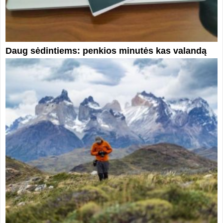
Daug sėdintiems: penkios minutės kas valandą