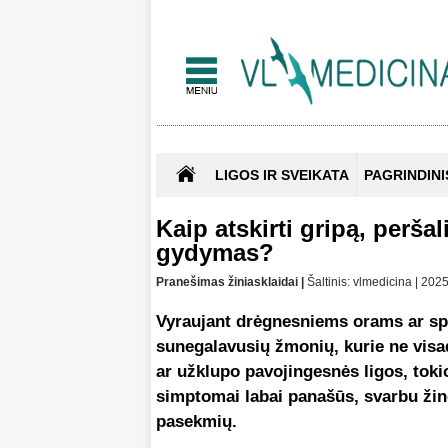
LIGOS IR SVEIKATA
PAGRINDINI
Kaip atskirti gripą, perša
gydymas?
Pranešimas žiniasklaidai |
Šaltinis: vlmedicina | 20
Vyraujant drėgnesniems orams ar spu
sunegalavusių žmonių, kurie ne visada
ar užklupo pavojingesnės ligos, toki
simptomai labai panašūs, svarbu žinoti
pasekmių.