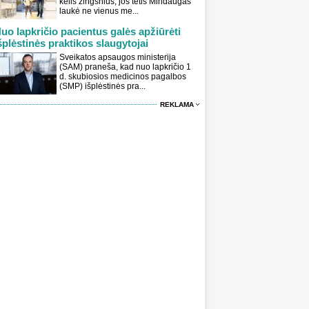
kelis žingsnius, jos tėtis Mindaugas
laukė ne vienus me...
uo lapkričio pacientus galės apžiūrėti
šplėstinės praktikos slaugytojai
Sveikatos apsaugos ministerija
(SAM) praneša, kad nuo lapkričio 1
d. skubiosios medicinos pagalbos
(SMP) išplėstinės pra...
REKLAMA