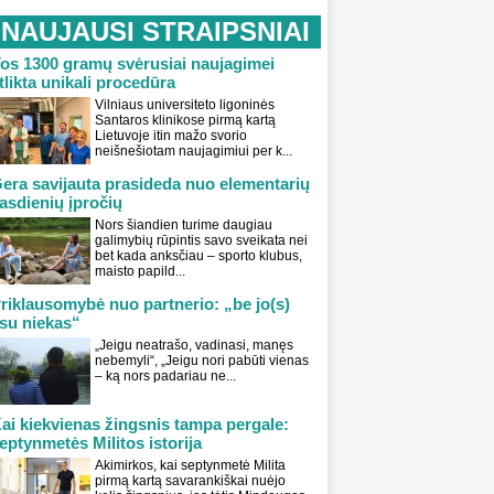
NAUJAUSI STRAIPSNIAI
os 1300 gramų svėrusiai naujagimei
tlikta unikali procedūra
Vilniaus universiteto ligoninės
Santaros klinikose pirmą kartą
Lietuvoje itin mažo svorio
neišnešiotam naujagimiui per k...
era savijauta prasideda nuo elementarių
asdienių įpročių
Nors šiandien turime daugiau
galimybių rūpintis savo sveikata nei
bet kada anksčiau – sporto klubus,
maisto papild...
riklausomybė nuo partnerio: „be jo(s)
su niekas“
„Jeigu neatrašo, vadinasi, manęs
nebemyli“, „Jeigu nori pabūti vienas
– ką nors padariau ne...
ai kiekvienas žingsnis tampa pergale:
eptynmetės Militos istorija
Akimirkos, kai septynmetė Milita
pirmą kartą savarankiškai nuėjo