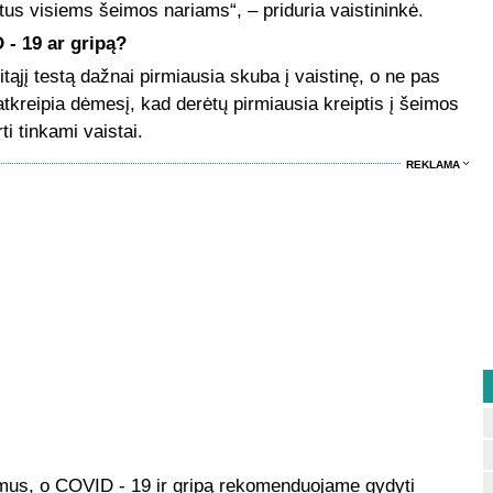
testus visiems šeimos nariams“, – priduria vaistininkė.
 - 19 ar gripą?
tąjį testą dažnai pirmiausia skuba į vaistinę, o ne pas
tkreipia dėmesį, kad derėtų pirmiausia kreiptis į šeimos
ti tinkami vaistai.
REKLAMA
mus, o COVID - 19 ir gripą rekomenduojame gydyti