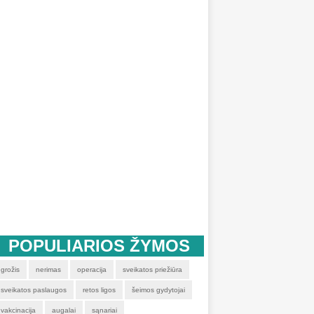
POPULIARIOS ŽYMOS
grožis
nerimas
operacija
sveikatos priežiūra
sveikatos paslaugos
retos ligos
šeimos gydytojai
vakcinacija
augalai
sąnariai