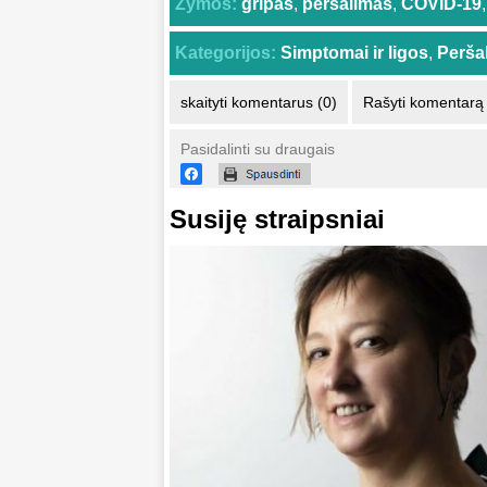
Žymos:
gripas
,
peršalimas
,
COVID-19
,
Kategorijos:
Simptomai ir ligos
,
Peršal
skaityti komentarus (0)
Rašyti komentarą
Pasidalinti su draugais
Susiję straipsniai