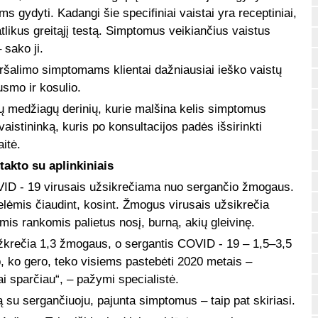
ms gydyti. Kadangi šie specifiniai vaistai yra receptiniai,
atlikus greitąjį testą. Simptomus veikiančius vaistus
 sako ji.
eršalimo simptomams klientai dažniausiai ieško vaistų
smo ir kosulio.
tinių medžiagų derinių, kurie malšina kelis simptomus
vaistininką, kuris po konsultacijos padės išsirinkti
aitė.
akto su aplinkiniais
OVID - 19 virusais užsikrečiama nuo sergančio žmogaus.
lelėmis čiaudint, kosint. Žmogus virusais užsikrečia
omis rankomis palietus nosį, burną, akių gleivinę.
užkrečia 1,3 žmogaus, o sergantis COVID - 19 – 1,5–3,5
p, ko gero, teko visiems pastebėti 2020 metais –
i sparčiau“, – pažymi specialistė.
 su sergančiuoju, pajunta simptomus – taip pat skiriasi.