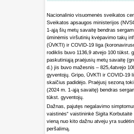
Nacionalinio visuomenės sveikatos cen
Sveikatos apsaugos ministerijos (NVS
1-ąją šių metų savaitę bendras sergam
ūminėmis viršutinių kvėpavimo takų in
(ŪVKTI) ir COVID-19 liga (koronaviruso
rodiklis buvo 1136,9 atvejo 100 tūkst. 
paskutiniąją praėjusių metų savaitę (g
d.) jis buvo mažesnis – 825,4atvejo 100
gyventojų. Gripo, ŪVKTI ir COVID-19 l
skaičius padidėjo. Praėjusį sezoną tok
(2024 m. 1-ąją savaitę) bendras serga
tūkst. gyventojų.
Dažnas, pajutęs negalavimo simptomus, 
vaistinės“ vaistininkė Sigita Korbutait
vieną nuo kito dažnu atveju yra sudėti
peršalimą.