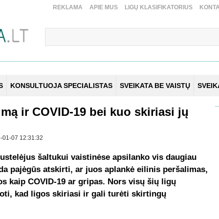
REKLAMA
APIE MUS
LIGŲ KLASIFIKATORIUS
KONTA
S
KONSULTUOJA SPECIALISTAS
SVEIKATA BE VAISTŲ
SVEI
limą ir COVID-19 bei kuo skiriasi jų
25-01-07 12:31:32
stelėjus šaltukui vaistinėse apsilanko vis daugiau
 pajėgūs atskirti, ar juos aplankė eilinis peršalimas,
os kaip COVID-19 ar gripas. Nors visų šių ligų
, kad ligos skiriasi ir gali turėti skirtingų