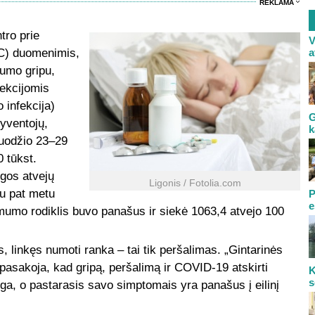
REKLAMA
tro prie
V
C) duomenimis,
a
umo gripu,
fekcijomis
 infekcija)
G
gyventojų,
k
ruodžio 23–29
 tūkst.
igos atvejų
Ligonis / Fotolia.com
iu pat metu
P
e
mumo rodiklis buvo panašus ir siekė 1063,4 atvejo 100
linkęs numoti ranka – tai tik peršalimas. „Gintarinės
ė pasakoja, kad gripą, peršalimą ir COVID-19 atskirti
K
s
nga, o pastarasis savo simptomais yra panašus į eilinį