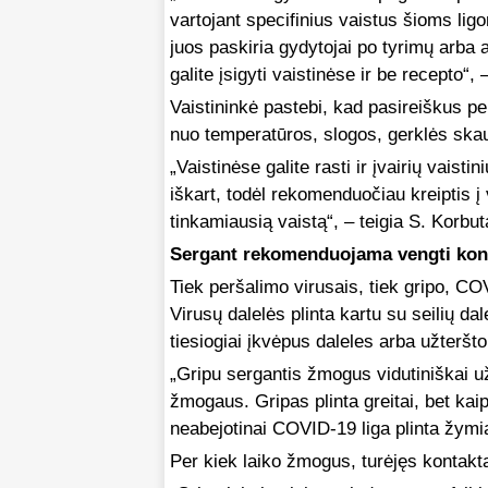
vartojant specifinius vaistus šioms ligo
juos paskiria gydytojai po tyrimų arba 
galite įsigyti vaistinėse ir be recepto“, –
Vaistininkė pastebi, kad pasireiškus p
nuo temperatūros, slogos, gerklės skau
„Vaistinėse galite rasti ir įvairių vais
iškart, todėl rekomenduočiau kreiptis į 
tinkamiausią vaistą“, – teigia S. Korbut
Sergant rekomenduojama vengti kont
Tiek peršalimo virusais, tiek gripo, C
Virusų dalelės plinta kartu su seilių da
tiesiogiai įkvėpus daleles arba užteršt
„Gripu sergantis žmogus vidutiniškai 
žmogaus. Gripas plinta greitai, bet kai
neabejotinai COVID-19 liga plinta žymia
Per kiek laiko žmogus, turėjęs kontaktą