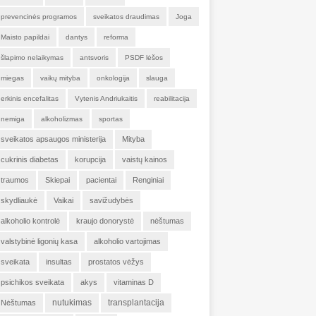
prevencinės programos
sveikatos draudimas
Joga
Maisto papildai
dantys
reforma
šlapimo nelaikymas
antsvoris
PSDF lėšos
miegas
vaikų mityba
onkologija
slauga
erkinis encefalitas
Vytenis Andriukaitis
reabilitacija
nemiga
alkoholizmas
sportas
sveikatos apsaugos ministerija
Mityba
cukrinis diabetas
korupcija
vaistų kainos
traumos
Skiepai
pacientai
Renginiai
skydliaukė
Vaikai
savižudybės
alkoholio kontrolė
kraujo donorystė
nėštumas
valstybinė ligonių kasa
alkoholio vartojimas
sveikata
insultas
prostatos vėžys
psichikos sveikata
akys
vitaminas D
nutukimas
transplantacija
Nėštumas