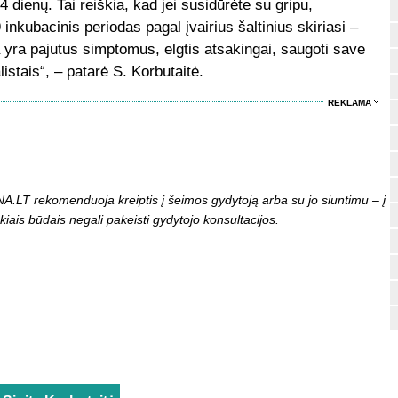
4 dienų. Tai reiškia, kad jei susidūrėte su gripu,
inkubacinis periodas pagal įvairius šaltinius skiriasi –
ia yra pajutus simptomus, elgtis atsakingai, saugoti save
listais“, – patarė S. Korbutaitė.
REKLAMA
LT rekomenduoja kreiptis į šeimos gydytoją arba su jo siuntimu – į
kiais būdais negali pakeisti gydytojo konsultacijos.