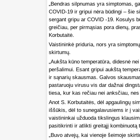
„Bendras silpnumas yra simptomas, galin
COVID-19 ir gripui nėra būdingi – šie s
sergant gripu ar COVID -19. Kosulys b
greičiau, per pirmąsias pora dienų, pra
Korbutaitė.
Vaistininkė priduria, nors yra simptomų
skirtumų.
„Aukšta kūno temperatūra, didesnė nei 3
peršalimui. Esant gripui aukštą tempe
ir sąnarių skausmas. Galvos skausmas 
pastaruoju virusu vis dar dažnai dingst
tiesa, kur kas rečiau nei anksčiau, nes 
Anot S. Korbutaitės, dėl apgaulingų sim
iššūkis, dėl to sunegalavusiems ir į v
vaistininkai užduoda tikslingus klaus
pasitikrinti ir atlikti greitąjį kombinuot
„Buvo atvejų, kai vienoje šeimoje skirt