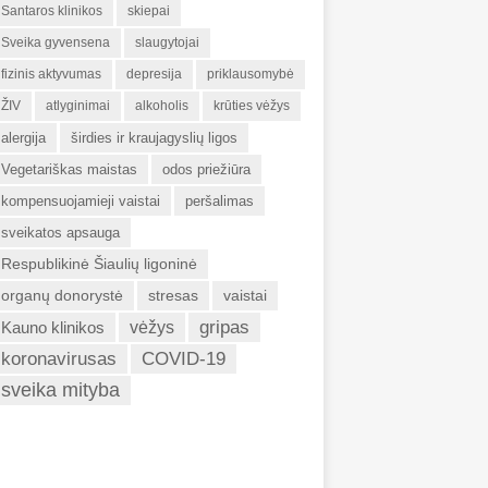
Santaros klinikos
skiepai
Sveika gyvensena
slaugytojai
fizinis aktyvumas
depresija
priklausomybė
ŽIV
atlyginimai
alkoholis
krūties vėžys
alergija
širdies ir kraujagyslių ligos
Vegetariškas maistas
odos priežiūra
kompensuojamieji vaistai
peršalimas
sveikatos apsauga
Respublikinė Šiaulių ligoninė
organų donorystė
stresas
vaistai
gripas
Kauno klinikos
vėžys
koronavirusas
COVID-19
sveika mityba