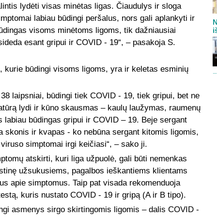
tis lydėti visas minėtas ligas. Čiaudulys ir sloga
imptomai labiau būdingi peršalus, nors gali aplankyti ir
N
ūdingas visoms minėtoms ligoms, tik dažniausiai
i
sideda esant gripui ir COVID - 19“, – pasakoja S.
, kurie būdingi visoms ligoms, yra ir keletas esminių
8 laipsniai, būdingi tiek COVID - 19, tiek gripui, bet ne
ratūrą lydi ir kūno skausmas – kaulų laužymas, raumenų
labiau būdingas gripui ir COVID – 19. Beje sergant
a skonis ir kvapas - ko nebūna sergant kitomis ligomis,
viruso simptomai irgi keičiasi“, – sako ji.
ptomų atskirti, kuri liga užpuolė, gali būti nemenkas
aistinę užsukusiems, pagalbos ieškantiems klientams
imus apie simptomus. Taip pat visada rekomenduoja
ą testą, kuris nustato COVID - 19 ir gripą (A ir B tipo).
ingi asmenys sirgo skirtingomis ligomis – dalis COVID -