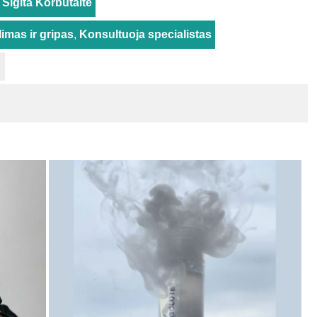
Sigita Korbutaitė
imas ir gripas
,
Konsultuoja specialistas