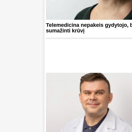
Telemedicina nepakeis gydytojo, b
sumažinti krūvį