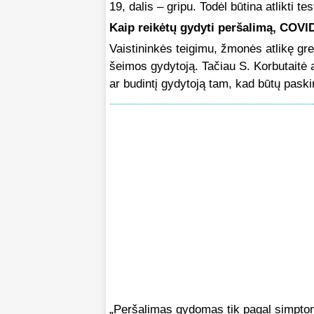
19, dalis – gripu. Todėl būtina atlikti 
Kaip reikėtų gydyti peršalimą, COVID
Vaistininkės teigimu, žmonės atlikę grei
šeimos gydytoją. Tačiau S. Korbutaitė a
ar budintį gydytoją tam, kad būtų paskir
„Peršalimas gydomas tik pagal simpto