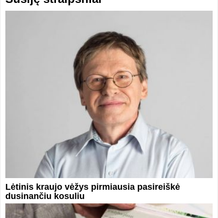
Lėtinis kraujo vėžys pirmiausia pasireiškė
dusinančiu kosuliu