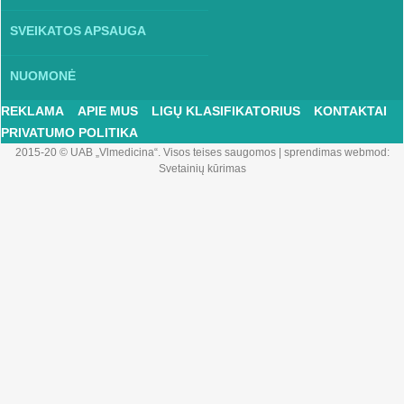
SVEIKATOS APSAUGA
NUOMONĖ
REKLAMA
APIE MUS
LIGŲ KLASIFIKATORIUS
KONTAKTAI
PRIVATUMO POLITIKA
2015-20 © UAB „Vlmedicina“. Visos teises saugomos
|
sprendimas webmod:
Svetainių kūrimas