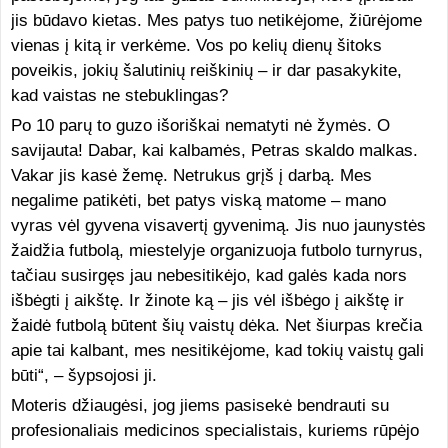
jis būdavo kietas. Mes patys tuo netikėjome, žiūrėjome
vienas į kitą ir verkėme. Vos po kelių dienų šitoks
poveikis, jokių šalutinių reiškinių – ir dar pasakykite,
kad vaistas ne stebuklingas?
Po 10 parų to guzo išoriškai nematyti nė žymės. O
savijauta! Dabar, kai kalbamės, Petras skaldo malkas.
Vakar jis kasė žemę. Netrukus grįš į darbą. Mes
negalime patikėti, bet patys viską matome – mano
vyras vėl gyvena visavertį gyvenimą. Jis nuo jaunystės
žaidžia futbolą, miestelyje organizuoja futbolo turnyrus,
tačiau susirgęs jau nebesitikėjo, kad galės kada nors
išbėgti į aikštę. Ir žinote ką – jis vėl išbėgo į aikštę ir
žaidė futbolą būtent šių vaistų dėka. Net šiurpas krečia
apie tai kalbant, mes nesitikėjome, kad tokių vaistų gali
būti“, – šypsojosi ji.
Moteris džiaugėsi, jog jiems pasisekė bendrauti su
profesionaliais medicinos specialistais, kuriems rūpėjo