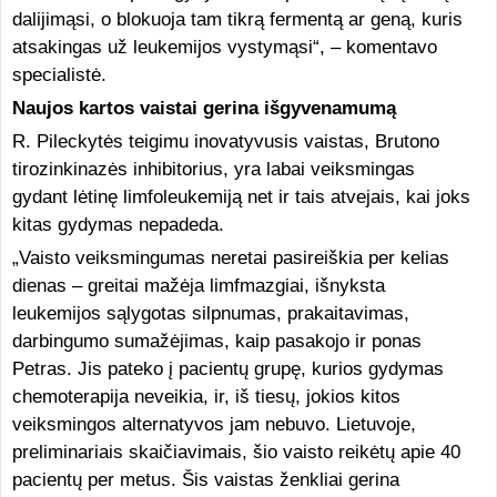
dalijimąsi, o blokuoja tam tikrą fermentą ar geną, kuris
atsakingas už leukemijos vystymąsi“, – komentavo
specialistė.
Naujos kartos vaistai gerina išgyvenamumą
R. Pileckytės teigimu inovatyvusis vaistas, Brutono
tirozinkinazės inhibitorius, yra labai veiksmingas
gydant lėtinę limfoleukemiją net ir tais atvejais, kai joks
kitas gydymas nepadeda.
„Vaisto veiksmingumas neretai pasireiškia per kelias
dienas – greitai mažėja limfmazgiai, išnyksta
leukemijos sąlygotas silpnumas, prakaitavimas,
darbingumo sumažėjimas, kaip pasakojo ir ponas
Petras. Jis pateko į pacientų grupę, kurios gydymas
chemoterapija neveikia, ir, iš tiesų, jokios kitos
veiksmingos alternatyvos jam nebuvo. Lietuvoje,
preliminariais skaičiavimais, šio vaisto reikėtų apie 40
pacientų per metus. Šis vaistas ženkliai gerina