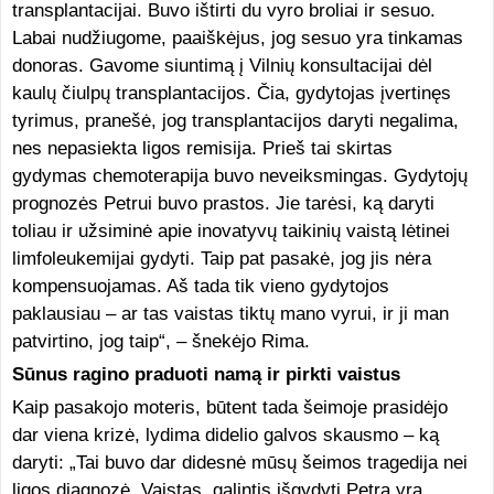
transplantacijai. Buvo ištirti du vyro broliai ir sesuo.
Labai nudžiugome, paaiškėjus, jog sesuo yra tinkamas
donoras. Gavome siuntimą į Vilnių konsultacijai dėl
kaulų čiulpų transplantacijos. Čia, gydytojas įvertinęs
tyrimus, pranešė, jog transplantacijos daryti negalima,
nes nepasiekta ligos remisija. Prieš tai skirtas
gydymas chemoterapija buvo neveiksmingas. Gydytojų
prognozės Petrui buvo prastos. Jie tarėsi, ką daryti
toliau ir užsiminė apie inovatyvų taikinių vaistą lėtinei
limfoleukemijai gydyti. Taip pat pasakė, jog jis nėra
kompensuojamas. Aš tada tik vieno gydytojos
paklausiau – ar tas vaistas tiktų mano vyrui, ir ji man
patvirtino, jog taip“, – šnekėjo Rima.
Sūnus ragino praduoti namą ir pirkti vaistus
Kaip pasakojo moteris, būtent tada šeimoje prasidėjo
dar viena krizė, lydima didelio galvos skausmo – ką
daryti: „Tai buvo dar didesnė mūsų šeimos tragedija nei
ligos diagnozė. Vaistas, galintis išgydyti Petrą yra,