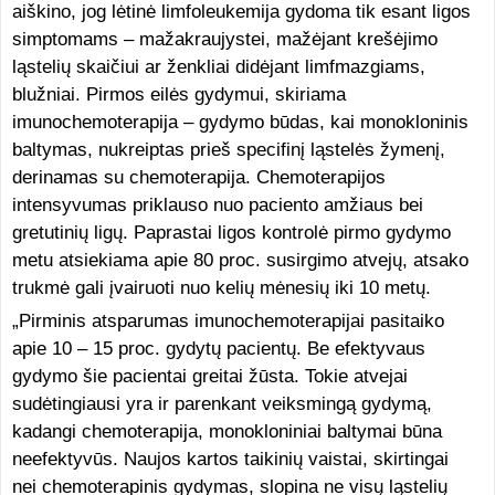
aiškino, jog lėtinė limfoleukemija gydoma tik esant ligos
simptomams – mažakraujystei, mažėjant krešėjimo
ląstelių skaičiui ar ženkliai didėjant limfmazgiams,
blužniai. Pirmos eilės gydymui, skiriama
imunochemoterapija – gydymo būdas, kai monokloninis
baltymas, nukreiptas prieš specifinį ląstelės žymenį,
derinamas su chemoterapija. Chemoterapijos
intensyvumas priklauso nuo paciento amžiaus bei
gretutinių ligų. Paprastai ligos kontrolė pirmo gydymo
metu atsiekiama apie 80 proc. susirgimo atvejų, atsako
trukmė gali įvairuoti nuo kelių mėnesių iki 10 metų.
„Pirminis atsparumas imunochemoterapijai pasitaiko
apie 10 – 15 proc. gydytų pacientų. Be efektyvaus
gydymo šie pacientai greitai žūsta. Tokie atvejai
sudėtingiausi yra ir parenkant veiksmingą gydymą,
kadangi chemoterapija, monokloniniai baltymai būna
neefektyvūs. Naujos kartos taikinių vaistai, skirtingai
nei chemoterapinis gydymas, slopina ne visų ląstelių