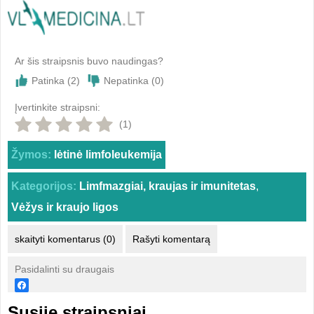
Ar šis straipsnis buvo naudingas?
Patinka (
2
)
Nepatinka (
0
)
Įvertinkite straipsni:
(1)
Žymos:
lėtinė limfoleukemija
Kategorijos:
Limfmazgiai, kraujas ir imunitetas
,
Vėžys ir kraujo ligos
skaityti komentarus (0)
Rašyti komentarą
Pasidalinti su draugais
Susiję straipsniai