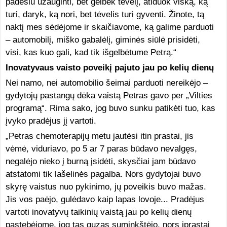
padėsiu užauginti, bet gelbėk tėvelį, atiduok viską, ką
turi, daryk, ką nori, bet tėvelis turi gyventi. Žinote, tą
naktį mes sėdėjome ir skaičiavome, ką galime parduoti
– automobilį, miško gabalėlį, giminės siūlė prisidėti,
visi, kas kuo gali, kad tik išgelbėtume Petrą.“
Inovatyvaus vaisto poveikį pajuto jau po kelių dienų
Nei namo, nei automobilio šeimai parduoti nereikėjo –
gydytojų pastangų dėka vaistą Petras gavo per „Vilties
programą“. Rima sako, jog buvo sunku patikėti tuo, kas
įvyko pradėjus jį vartoti.
„Petras chemoterapijų metu jautėsi itin prastai, jis
vėmė, viduriavo, po 5 ar 7 paras būdavo nevalgęs,
negalėjo nieko į burną įsidėti, skysčiai jam būdavo
atstatomi tik lašelinės pagalba. Nors gydytojai buvo
skyrę vaistus nuo pykinimo, jų poveikis buvo mažas.
Jis vos paėjo, gulėdavo kaip lapas lovoje... Pradėjus
vartoti inovatyvų taikinių vaistą jau po kelių dienų
pastebėjome, jog tas guzas suminkštėjo, nors įprastai