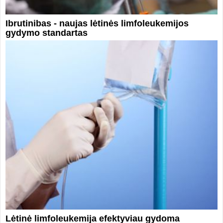
Ibrutinibas - naujas lėtinės limfoleukemijos
gydymo standartas
Lėtinė limfoleukemija efektyviau gydoma