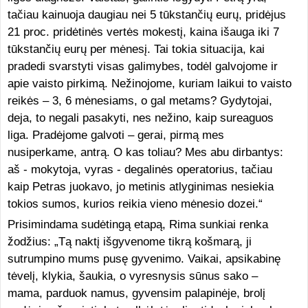
tačiau kainuoja daugiau nei 5 tūkstančių eurų, pridėjus
21 proc. pridėtinės vertės mokestį, kaina išauga iki 7
tūkstančių eurų per mėnesį. Tai tokia situacija, kai
pradedi svarstyti visas galimybes, todėl galvojome ir
apie vaisto pirkimą. Nežinojome, kuriam laikui to vaisto
reikės – 3, 6 mėnesiams, o gal metams? Gydytojai,
deja, to negali pasakyti, nes nežino, kaip sureaguos
liga. Pradėjome galvoti – gerai, pirmą mes
nusiperkame, antrą. O kas toliau? Mes abu dirbantys:
aš - mokytoja, vyras - degalinės operatorius, tačiau
kaip Petras juokavo, jo metinis atlyginimas nesiekia
tokios sumos, kurios reikia vieno mėnesio dozei.“
Prisimindama sudėtingą etapą, Rima sunkiai renka
žodžius: „Tą naktį išgyvenome tikrą košmarą, ji
sutrumpino mums pusę gyvenimo. Vaikai, apsikabinę
tėvelį, klykia, šaukia, o vyresnysis sūnus sako –
mama, parduok namus, gyvensim palapinėje, brolį