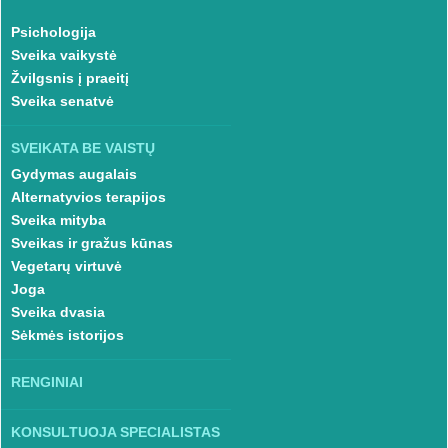
Psichologija
Sveika vaikystė
Žvilgsnis į praeitį
Sveika senatvė
SVEIKATA BE VAISTŲ
Gydymas augalais
Alternatyvios terapijos
Sveika mityba
Sveikas ir gražus kūnas
Vegetarų virtuvė
Joga
Sveika dvasia
Sėkmės istorijos
RENGINIAI
KONSULTUOJA SPECIALISTAS