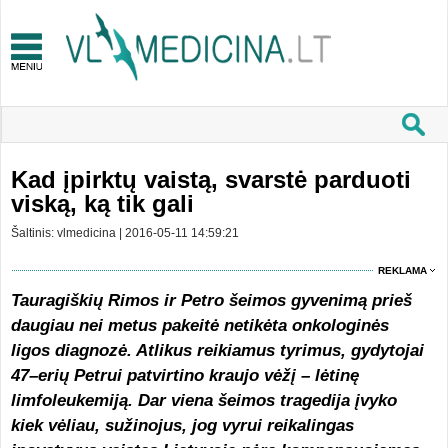
Kad įpirktų vaistą, svarstė parduoti
viską, ką tik gali
Šaltinis: vlmedicina | 2016-05-11 14:59:21
REKLAMA
Tauragiškių Rimos ir Petro šeimos gyvenimą prieš
daugiau nei metus pakeitė netikėta onkologinės
ligos diagnozė. Atlikus reikiamus tyrimus, gydytojai
47–erių Petrui patvirtino kraujo vėžį – lėtinę
limfoleukemiją. Dar viena šeimos tragedija įvyko
kiek vėliau, sužinojus, jog vyrui reikalingas