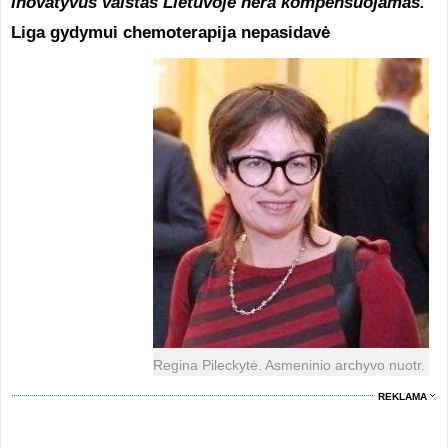
inovatyvus vaistas Lietuvoje nėra kompensuojamas.
Liga gydymui chemoterapija nepasidavė
​Regina Pileckytė. Asmeninio archyvo nuotr. ​
REKLAMA