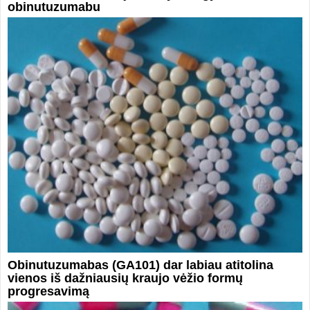
obinutuzumabu
Obinutuzumabas (GA101) dar labiau atitolina
vienos iš dažniausių kraujo vėžio formų
progresavimą