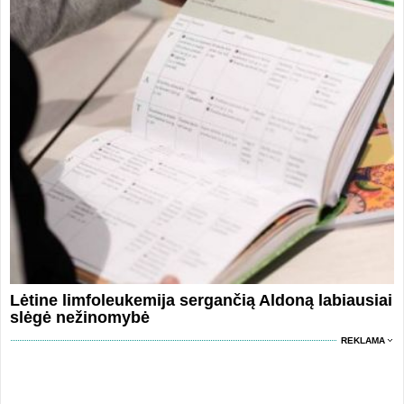
Lėtine limfoleukemija sergančią Aldoną labiausiai
slėgė nežinomybė
REKLAMA