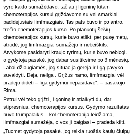
vyro kaklo sumažėdavo, tačiau į ligoninę kitam
chemoterapijos kursui grįždavome su vėl smarkiai
padidėjusiais limfmazgiais. Tas pats buvo ir po antro,
trečio chemoterapijos kurso. Po planuotų šešių
chemoterapijos kursų, kurie buvo atlikti per pusę metų,
atrodė, jog limfmazgiai sumažėjo ir nebeiškils.
Atvykome pasidaryti kraujo tyrimų, kurie buvo neblogi,
o gydytoja pasakė, jog dabar susitiksime po 3 mėnesių.
Labai džiaugiamės, jog situacija gerėja ir ligą pavyko
suvaldyti. Deja, neilgai. Grįžus namo, limfmazgiai vėl
pradėjo didėti – liga gydymui nepasidavė“, – pasakojo
Rima.
Petrui vėl teko grįžti į ligoninę ir atlaikyti du, dar
stipresnius, chemoterapijos kursus. Gydymo rezultatas
buvo trumpalaikis – kol chemoterapija leidžiama,
limfmazgiai sumažėja, o vos ji baigiasi – pradeda kilti.
„Tuomet gydytoja pasakė, jog reikia ruoštis kaulų čiulpų