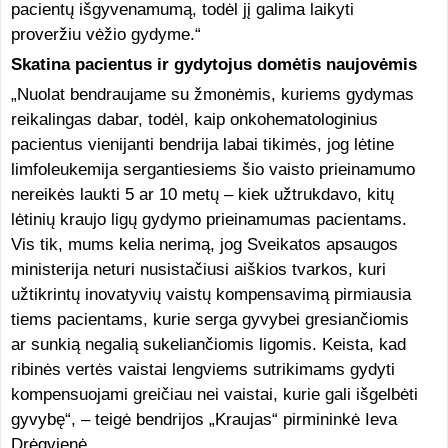
pacientų išgyvenamumą, todėl jį galima laikyti
proveržiu vėžio gydyme.“
Skatina pacientus ir gydytojus domėtis naujovėmis
„Nuolat bendraujame su žmonėmis, kuriems gydymas
reikalingas dabar, todėl, kaip onkohematologinius
pacientus vienijanti bendrija labai tikimės, jog lėtine
limfoleukemija sergantiesiems šio vaisto prieinamumo
nereikės laukti 5 ar 10 metų – kiek užtrukdavo, kitų
lėtinių kraujo ligų gydymo prieinamumas pacientams.
Vis tik, mums kelia nerimą, jog Sveikatos apsaugos
ministerija neturi nusistačiusi aiškios tvarkos, kuri
užtikrintų inovatyvių vaistų kompensavimą pirmiausia
tiems pacientams, kurie serga gyvybei gresiančiomis
ar sunkią negalią sukeliančiomis ligomis. Keista, kad
ribinės vertės vaistai lengviems sutrikimams gydyti
kompensuojami greičiau nei vaistai, kurie gali išgelbėti
gyvybę“, – teigė bendrijos „Kraujas“ pirmininkė Ieva
Drėgvienė.