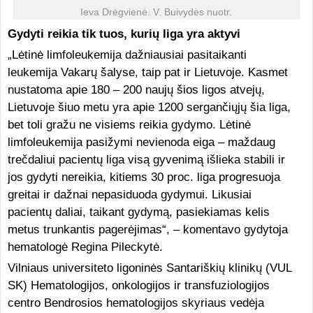
Ieva Drėgvienė. V. Buivydės nuotr.
Gydyti reikia tik tuos, kurių liga yra aktyvi
„Lėtinė limfoleukemija dažniausiai pasitaikanti
leukemija Vakarų šalyse, taip pat ir Lietuvoje. Kasmet
nustatoma apie 180 – 200 naujų šios ligos atvejų,
Lietuvoje šiuo metu yra apie 1200 sergančiųjų šia liga,
bet toli gražu ne visiems reikia gydymo. Lėtinė
limfoleukemija pasižymi nevienoda eiga – maždaug
trečdaliui pacientų liga visą gyvenimą išlieka stabili ir
jos gydyti nereikia, kitiems 30 proc. liga progresuoja
greitai ir dažnai nepasiduoda gydymui. Likusiai
pacientų daliai, taikant gydymą, pasiekiamas kelis
metus trunkantis pagerėjimas“, – komentavo gydytoja
hematologė Regina Pileckytė.
Vilniaus universiteto ligoninės Santariškių klinikų (VUL
SK) Hematologijos, onkologijos ir transfuziologijos
centro Bendrosios hematologijos skyriaus vedėja