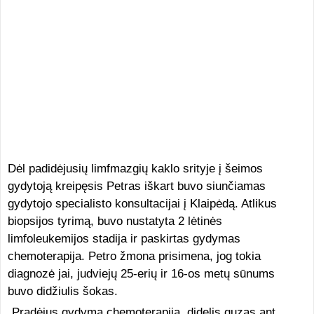
Dėl padidėjusių limfmazgių kaklo srityje į šeimos
gydytoją kreipęsis Petras iškart buvo siunčiamas
gydytojo specialisto konsultacijai į Klaipėdą. Atlikus
biopsijos tyrimą, buvo nustatyta 2 lėtinės
limfoleukemijos stadija ir paskirtas gydymas
chemoterapija. Petro žmona prisimena, jog tokia
diagnozė jai, judviejų 25-erių ir 16-os metų sūnums
buvo didžiulis šokas.
„Pradėjus gydymą chemoterapija, didelis guzas ant