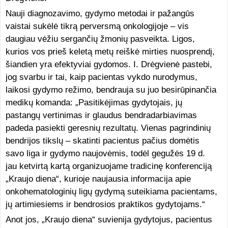
Nauji diagnozavimo, gydymo metodai ir pažangūs
vaistai sukėlė tikrą perversmą onkologijoje – vis
daugiau vėžiu sergančių žmonių pasveikta. Ligos,
kurios vos prieš keletą metų reiškė mirties nuosprendį,
šiandien yra efektyviai gydomos. I. Drėgvienė pastebi,
jog svarbu ir tai, kaip pacientas vykdo nurodymus,
laikosi gydymo režimo, bendrauja su juo besirūpinančia
medikų komanda: „Pasitikėjimas gydytojais, jų
pastangų vertinimas ir glaudus bendradarbiavimas
padeda pasiekti geresnių rezultatų. Vienas pagrindinių
bendrijos tikslų – skatinti pacientus pačius domėtis
savo liga ir gydymo naujovėmis, todėl gegužės 19 d.
jau ketvirtą kartą organizuojame tradicinę konferenciją
„Kraujo diena“, kurioje naujausia informacija apie
onkohematologinių ligų gydymą suteikiama pacientams,
jų artimiesiems ir bendrosios praktikos gydytojams.“
Anot jos, „Kraujo diena“ suvienija gydytojus, pacientus