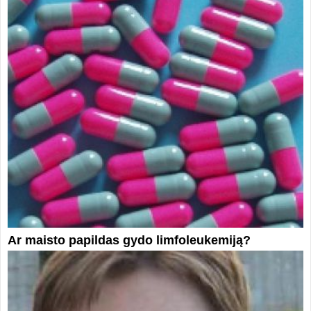
Ar maisto papildas gydo limfoleukemiją?