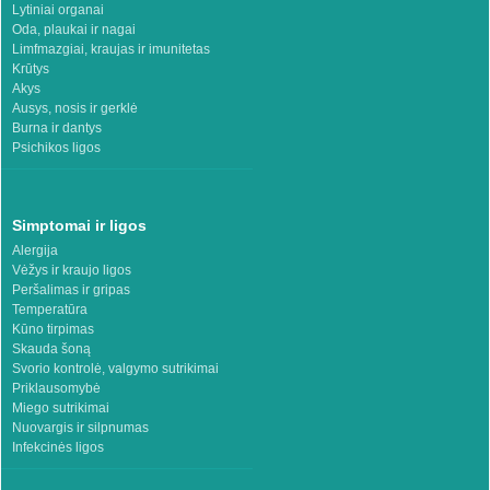
Lytiniai organai
Oda, plaukai ir nagai
Limfmazgiai, kraujas ir imunitetas
Krūtys
Akys
Ausys, nosis ir gerklė
Burna ir dantys
Psichikos ligos
Simptomai ir ligos
Alergija
Vėžys ir kraujo ligos
Peršalimas ir gripas
Temperatūra
Kūno tirpimas
Skauda šoną
Svorio kontrolė, valgymo sutrikimai
Priklausomybė
Miego sutrikimai
Nuovargis ir silpnumas
Infekcinės ligos