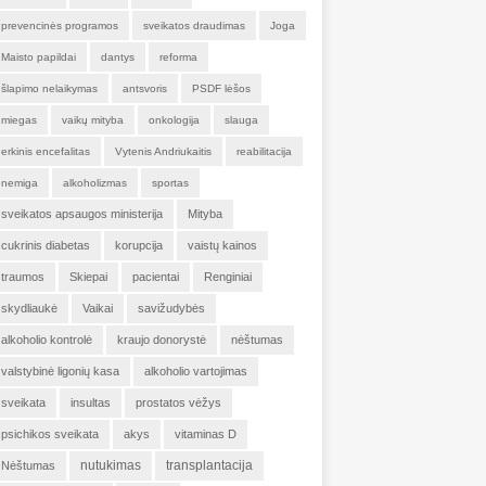
prevencinės programos
sveikatos draudimas
Joga
Maisto papildai
dantys
reforma
šlapimo nelaikymas
antsvoris
PSDF lėšos
miegas
vaikų mityba
onkologija
slauga
erkinis encefalitas
Vytenis Andriukaitis
reabilitacija
nemiga
alkoholizmas
sportas
sveikatos apsaugos ministerija
Mityba
cukrinis diabetas
korupcija
vaistų kainos
traumos
Skiepai
pacientai
Renginiai
skydliaukė
Vaikai
savižudybės
alkoholio kontrolė
kraujo donorystė
nėštumas
valstybinė ligonių kasa
alkoholio vartojimas
sveikata
insultas
prostatos vėžys
psichikos sveikata
akys
vitaminas D
nutukimas
transplantacija
Nėštumas