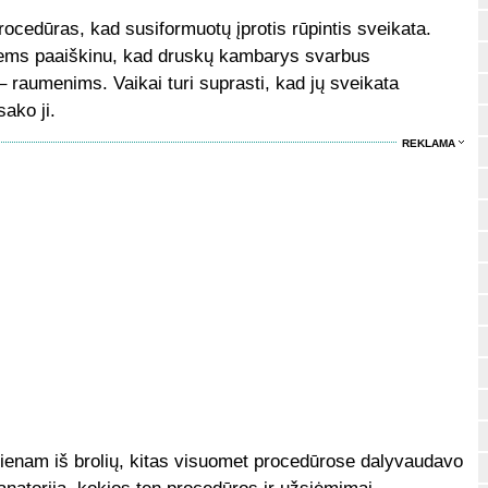
rocedūras, kad susiformuotų įprotis rūpintis sveikata.
jiems paaiškinu, kad druskų kambarys svarbus
 – raumenims. Vaikai turi suprasti, kad jų sveikata
sako ji.
REKLAMA
k vienam iš brolių, kitas visuomet procedūrose dalyvaudavo