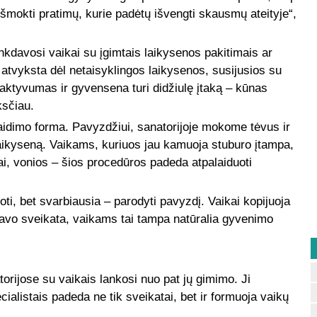
 išmokti pratimų, kurie padėtų išvengti skausmų ateityje“,
kdavosi vaikai su įgimtais laikysenos pakitimais ar
 atvyksta dėl netaisyklingos laikysenos, susijusios su
 aktyvumas ir gyvensena turi didžiulę įtaką – kūnas
ksčiau.
 žaidimo forma. Pavyzdžiui, sanatorijoje mokome tėvus ir
 laikyseną. Vaikams, kuriuos jau kamuoja stuburo įtampa,
, vonios – šios procedūros padeda atpalaiduoti
uoti, bet svarbiausia – parodyti pavyzdį. Vaikai kopijuoja
 savo sveikata, vaikams tai tampa natūralia gyvenimo
rijose su vaikais lankosi nuo pat jų gimimo. Ji
ialistais padeda ne tik sveikatai, bet ir formuoja vaikų