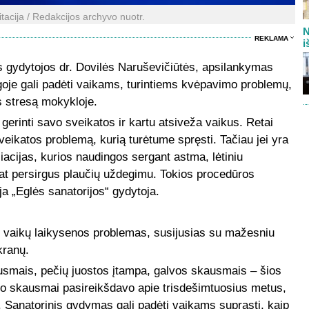
itacija / Redakcijos archyvo nuotr.
N
REKLAMA
i
os gydytojos dr. Dovilės Naruševičiūtės, apsilankymas
taigoje gali padėti vaikams, turintiems kvėpavimo problemų,
s stresą mokykloje.
 gerinti savo sveikatos ir kartu atsiveža vaikus. Retai
veikatos problemą, kurią turėtume spręsti. Tačiau jei yra
iacijas, kurios naudingos sergant astma, lėtiniu
 pat persirgus plaučių uždegimu. Tokios procedūros
a „Eglės sanatorijos“ gydytoja.
ių vaikų laikysenos problemas, susijusias su mažesniu
kranų.
usmais, pečių juostos įtampa, galvos skausmais – šios
ro skausmai pasireikšdavo apie trisdešimtuosius metus,
. Sanatorinis gydymas gali padėti vaikams suprasti, kaip