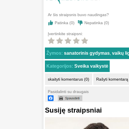
Ar šis straipsnis buvo naudingas?
Patinka (
0
)
Nepatinka (
0
)
Įvertinkite straipsni:
Žymos:
sanatorinis gydymas
,
vaikų l
Kategorijos:
Sveika vaikystė
skaityti komentarus (0)
Rašyti komentarą
Pasidalinti su draugais
Susiję straipsniai