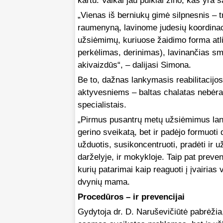
kartu. Vaikai jau puikiai žino, kas yra 
„Vienas iš berniukų gimė silpnesnis – 
raumenyną, lavinome judesių koordinac
užsiėmimų, kuriuose žaidimo forma atli
perkėlimas, derinimas), lavinančias sm
akivaizdūs“, – dalijasi Simona.
Be to, dažnas lankymasis reabilitacijos
aktyvesniems – baltas chalatas nebėra 
specialistais.
„Pirmus pusantrų metų užsiėmimus lankė
gerino sveikatą, bet ir padėjo formuoti d
užduotis, susikoncentruoti, pradėti ir už
darželyje, ir mokykloje. Taip pat preve
kurių patarimai kaip reaguoti į įvairias 
dvynių mama.
Procedūros – ir prevencijai
Gydytoja dr. D. Naruševičiūtė pabrėžia