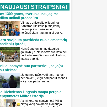
NAUJAUSI STRAIPSNIAI
os 1300 gramų svėrusiai naujagimei
tlikta unikali procedūra
Vilniaus universiteto ligoninės
Santaros klinikose pirmą kartą
Lietuvoje itin mažo svorio
neišnešiotam naujagimiui per k...
era savijauta prasideda nuo elementarių
asdienių įpročių
Nors šiandien turime daugiau
galimybių rūpintis savo sveikata nei
bet kada anksčiau – sporto klubus,
maisto papild...
riklausomybė nuo partnerio: „be jo(s)
su niekas“
„Jeigu neatrašo, vadinasi, manęs
nebemyli“, „Jeigu nori pabūti vienas
– ką nors padariau ne...
ai kiekvienas žingsnis tampa pergale:
eptynmetės Militos istorija
Akimirkos, kai septynmetė Milita
pirmą kartą savarankiškai nuėjo