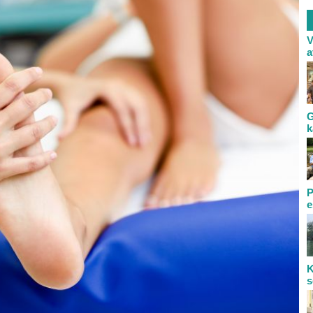
V
a
G
k
P
e
K
s