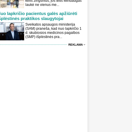
kelis žingsnius, jos tėtis Mindaugas
laukė ne vienus me...
uo lapkričio pacientus galės apžiūrėti
šplėstinės praktikos slaugytojai
Sveikatos apsaugos ministerija
(SAM) praneša, kad nuo lapkričio 1
d. skubiosios medicinos pagalbos
(SMP) išplėstinės pra...
REKLAMA