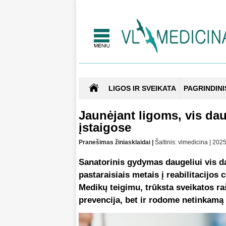
LIGOS IR SVEIKATA
PAGRINDINI
Jaunėjant ligoms, vis dau
įstaigose
Pranešimas žiniasklaidai |
Šaltinis: vlmedicina | 20
Sanatorinis gydymas daugeliui vis d
pastaraisiais metais į reabilitacijos
Medikų teigimu, trūksta sveikatos r
prevencija, bet ir rodome netinkamą 