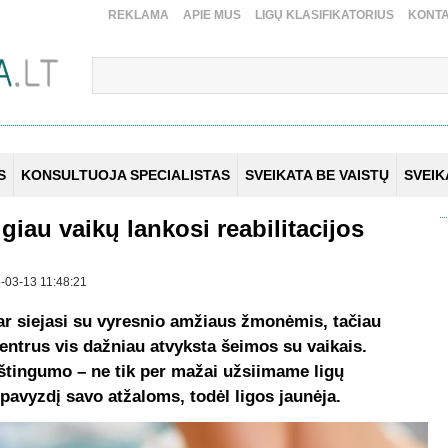
REKLAMA
APIE MUS
LIGŲ KLASIFIKATORIUS
KONTA
S
KONSULTUOJA SPECIALISTAS
SVEIKATA BE VAISTŲ
SVEI
giau vaikų lankosi reabilitacijos
25-03-13 11:48:21
ar siejasi su vyresnio amžiaus žmonėmis, tačiau
 centrus vis dažniau atvyksta šeimos su vaikais.
aštingumo – ne tik per mažai užsiimame ligų
pavyzdį savo atžaloms, todėl ligos jaunėja.