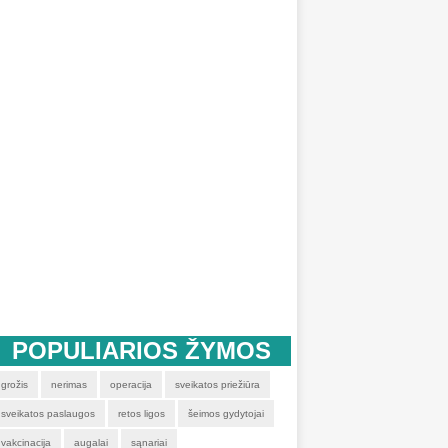
POPULIARIOS ŽYMOS
grožis
nerimas
operacija
sveikatos priežiūra
sveikatos paslaugos
retos ligos
šeimos gydytojai
vakcinacija
augalai
sąnariai