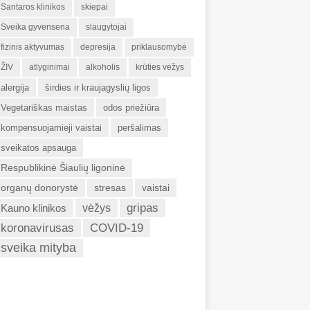
Santaros klinikos
skiepai
Sveika gyvensena
slaugytojai
fizinis aktyvumas
depresija
priklausomybė
ŽIV
atlyginimai
alkoholis
krūties vėžys
alergija
širdies ir kraujagyslių ligos
Vegetariškas maistas
odos priežiūra
kompensuojamieji vaistai
peršalimas
sveikatos apsauga
Respublikinė Šiaulių ligoninė
organų donorystė
stresas
vaistai
gripas
Kauno klinikos
vėžys
koronavirusas
COVID-19
sveika mityba