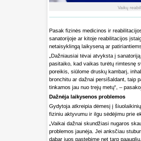
Vaikų reabil
Pasak fizinės medicinos ir reabilitacij
sanatorijoje ar kitoje reabilitacijos įs
netaisyklingą laikyseną ar patiriantiem
„Dažniausiai tėvai atvyksta į sanatoriją
pasitaiko, kad vaikas turėtų rimtesnę s
poreikis, siūlome druskų kambarį, inhal
bronchitu ar dažnai persišaldant, taip
tinkamos jau nuo trejų metų“, – pasakoj
Dažnėja laikysenos problemos
Gydytoja atkreipia dėmesį į šiuolaikin
fiziniu aktyvumu ir ilgu sėdėjimu prie e
„Vaikai dažnai skundžiasi nugaros ska
problemos jaunėja. Jei anksčiau stubu
dabar juos pastebime net tarp paauglių