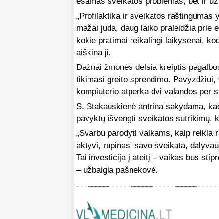
esamas sveikatos problemas, bet ir už
„Profilaktika ir sveikatos raštingumas 
mažai juda, daug laiko praleidžia prie ek
kokie pratimai reikalingi laikysenai, ko
aiškina ji.
Dažnai žmonės delsia kreiptis pagalbos,
tikimasi greito sprendimo. Pavyzdžiui, 
kompiuterio atperka dvi valandos per s
S. Stakauskienė antrina sakydama, kad 
pavyktų išvengti sveikatos sutrikimų, 
„Svarbu parodyti vaikams, kaip reikia r
aktyvi, rūpinasi savo sveikata, dalyvau
Tai investicija į ateitį – vaikas bus st
– užbaigia pašnekovė.