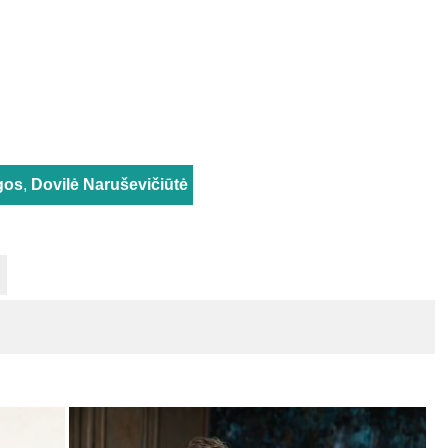
igos
,
Dovilė Naruševičiūtė