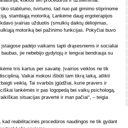
sanatorija, kokios ten procedūros ir užsiėmimai.
trūko stabilumo, tvirtumo, tad nuo pat gimimo stiprinome
iją, stambiąją motoriką. Lankėme daug ergoterapijos
kdavo įvairias užduotis (smulkių daiktų dėliojimas,
ulkiąją motoriką bei pažinimo funkcijas. Pokyčiai buvo
 įstaigose padėjo vaikams tapti drąsesniems ir socialiai
baubas, jie nebebijo gydytojų ir lengvai bendrauja su
me tris kartus per savaitę. Įvairios veiklos ne tik
iscipliną. Vaikai mokosi išbūti tam tikrą laiką, atlikti
baigti veiklą. Tai svarbūs įgūdžiai, kurie pravers ir
nciškai lankėmės ir pas logopedą bei vaikų psichologą,
vaikiškas situacijas pravertė ir man pačiai“, – teigia
, kad reabilitacinės procedūros naudingos ne tik gydant