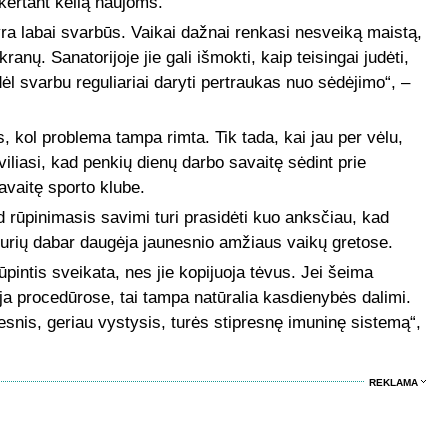
kertant kelią naujoms.
yra labai svarbūs. Vaikai dažnai renkasi nesveiką maistą,
ranų. Sanatorijoje jie gali išmokti, kaip teisingai judėti,
dėl svarbu reguliariai daryti pertraukas nuo sėdėjimo“, –
 kol problema tampa rimta. Tik tada, kai jau per vėlu,
viliasi, kad penkių dienų darbo savaitę sėdint prie
avaitę sporto klube.
rūpinimasis savimi turi prasidėti kuo anksčiau, kad
kurių dabar daugėja jaunesnio amžiaus vaikų gretose.
ūpintis sveikata, nes jie kopijuoja tėvus. Jei šeima
ja procedūrose, tai tampa natūralia kasdienybės dalimi.
ipresnis, geriau vystysis, turės stipresnę imuninę sistemą“,
REKLAMA