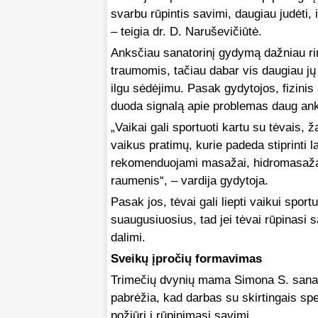
svarbu rūpintis savimi, daugiau judėti,
– teigia dr. D. Naruševičiūtė.
Anksčiau sanatorinį gydymą dažniau rin
traumomis, tačiau dabar vis daugiau jų
ilgu sėdėjimu. Pasak gydytojos, fizinis
duoda signalą apie problemas daug an
„Vaikai gali sportuoti kartu su tėvais,
vaikus pratimų, kurie padeda stiprinti
rekomenduojami masažai, hidromasažai
raumenis“, – vardija gydytoja.
Pasak jos, tėvai gali liepti vaikui sport
suaugusiuosius, tad jei tėvai rūpinasi
dalimi.
Sveikų įpročių formavimas
Trimečių dvynių mama Simona S. sanato
pabrėžia, kad darbas su skirtingais spec
požiūrį į rūpinimąsi savimi.