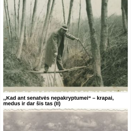
,,Kad ant senatvės nepakryptumei“ – krapai,
medus ir dar šis tas (II)