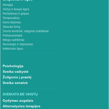
Alergija
Vėžys ir kraujo ligos
Peršalimas ir gripas
Temperatūra
Kūno tirpimas
Skauda šoną
Svorio kontrolė, valgymo sutrikimai
Priklausomybė
Miego sutrikimai
Nuovargis ir silpnumas
Infekcinės ligos
Psichologija
Sveika vaikystė
Žvilgsnis į praeitį
Sveika senatvė
SVEIKATA BE VAISTŲ
Gydymas augalais
Alternatyvios terapijos