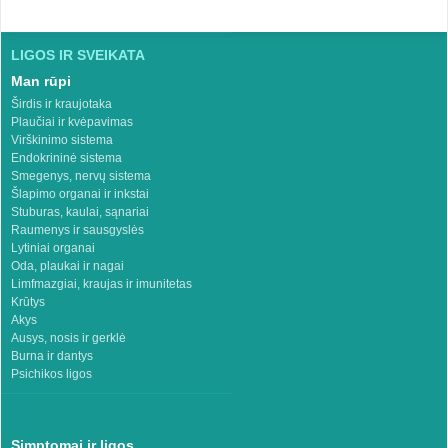
LIGOS IR SVEIKATA
Man rūpi
Širdis ir kraujotaka
Plaučiai ir kvėpavimas
Virškinimo sistema
Endokrininė sistema
Smegenys, nervų sistema
Šlapimo organai ir inkstai
Stuburas, kaulai, sąnariai
Raumenys ir sausgyslės
Lytiniai organai
Oda, plaukai ir nagai
Limfmazgiai, kraujas ir imunitetas
Krūtys
Akys
Ausys, nosis ir gerklė
Burna ir dantys
Psichikos ligos
Simptomai ir ligos