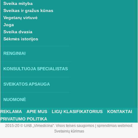
Sveika mityba
Sveikas ir gražus kūnas
Vegetarų virtuvė
Joga
Sveika dvasia
Sėkmės istorijos
RENGINIAI
KONSULTUOJA SPECIALISTAS
SVEIKATOS APSAUGA
NUOMONĖ
REKLAMA
APIE MUS
LIGŲ KLASIFIKATORIUS
KONTAKTAI
PRIVATUMO POLITIKA
2015-20 © UAB „Vlmedicina“. Visos teises saugomos
|
sprendimas webmod:
Svetainių kūrimas