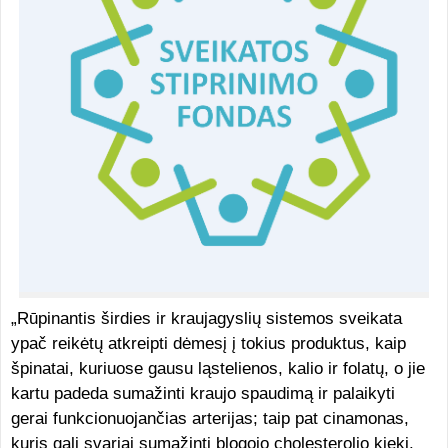
„Rūpinantis širdies ir kraujagyslių sistemos sveikata
ypač reikėtų atkreipti dėmesį į tokius produktus, kaip
špinatai, kuriuose gausu ląstelienos, kalio ir folatų, o jie
kartu padeda sumažinti kraujo spaudimą ir palaikyti
gerai funkcionuojančias arterijas; taip pat cinamonas,
kuris gali svariai sumažinti blogojo cholesterolio kiekį.