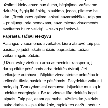
užsiimti kiekvienas: nuo ėjimo, bėgiojimo, važiavimo
dviračiu, žygių iki šokių, plaukimo, jogos, pilateso bei
kita. „Treniruotes galima lankyti savarankiškai, taip pat
– prisijungti prie nemokamų savo miesto visuomenės
sveikatos biuro veiklų“, – sako pašnekovė.
Paprasta, tačiau efektyvu
Palangos visuomenės sveikatos biuro atstovė taip pat
pasidalijo judėti skatinančiais paprastais, tačiau
veiksmingais būdais.
„Užuot vykę viešuoju arba asmeniniu transportu, į
darbą eikite pėsčiomis arba rinkitės dviratį. Jei
keliaujate autobusu, išlipkite viena stotele anksčiau ir
kelionės tikslą pasiekite pėsčiomis. Palydėkite vaikus į
mokyklą. Tvarkydamiesi namuose, įsijunkite muziką ir
judėkite energingiau. Be to, vietoje lifto rinkitės kopti
laiptais. Taip pat, esant galimybei, užsiimkite įvairiais
lauko darbais – pjaukite žolę, rūpinkitės daržu, sodu ir