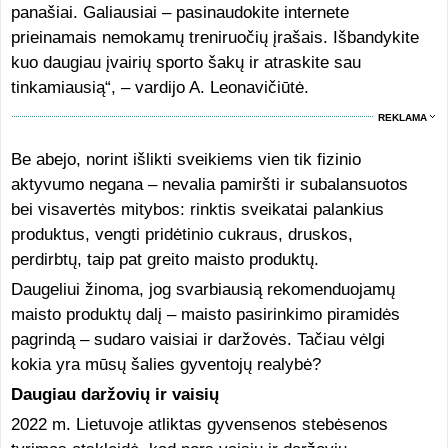
panašiai. Galiausiai – pasinaudokite internete
prieinamais nemokamų treniruočių įrašais. Išbandykite
kuo daugiau įvairių sporto šakų ir atraskite sau
tinkamiausią“, – vardijo A. Leonavičiūtė.
REKLAMA
Be abejo, norint išlikti sveikiems vien tik fizinio
aktyvumo negana – nevalia pamiršti ir subalansuotos
bei visavertės mitybos: rinktis sveikatai palankius
produktus, vengti pridėtinio cukraus, druskos,
perdirbtų, taip pat greito maisto produktų.
Daugeliui žinoma, jog svarbiausią rekomenduojamų
maisto produktų dalį – maisto pasirinkimo piramidės
pagrindą – sudaro vaisiai ir daržovės. Tačiau vėlgi
kokia yra mūsų šalies gyventojų realybė?
Daugiau daržovių ir vaisių
2022 m. Lietuvoje atliktas gyvensenos stebėsenos