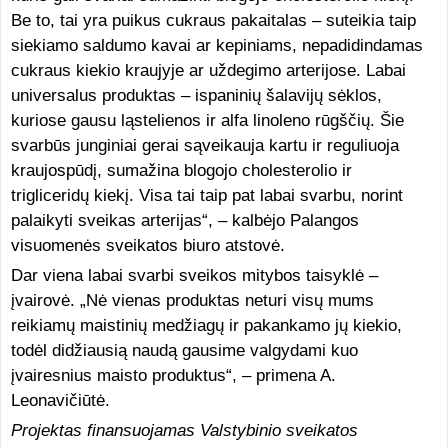
Be to, tai yra puikus cukraus pakaitalas – suteikia taip
siekiamo saldumo kavai ar kepiniams, nepadidindamas
cukraus kiekio kraujyje ar uždegimo arterijose. Labai
universalus produktas – ispaninių šalavijų sėklos,
kuriose gausu ląstelienos ir alfa linoleno rūgščių. Šie
svarbūs junginiai gerai sąveikauja kartu ir reguliuoja
kraujospūdį, sumažina blogojo cholesterolio ir
trigliceridų kiekį. Visa tai taip pat labai svarbu, norint
palaikyti sveikas arterijas“, – kalbėjo Palangos
visuomenės sveikatos biuro atstovė.
Dar viena labai svarbi sveikos mitybos taisyklė –
įvairovė. „Nė vienas produktas neturi visų mums
reikiamų maistinių medžiagų ir pakankamo jų kiekio,
todėl didžiausią naudą gausime valgydami kuo
įvairesnius maisto produktus“, – primena A.
Leonavičiūtė.
Projektas finansuojamas Valstybinio sveikatos