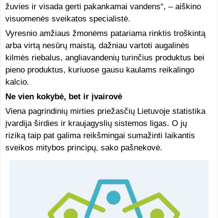
žuvies ir visada gerti pakankamai vandens“, – aiškino
visuomenės sveikatos specialistė.
Vyresnio amžiaus žmonėms patariama rinktis troškintą
arba virtą nesūrų maistą, dažniau vartoti augalinės
kilmės riebalus, angliavandenių turinčius produktus bei
pieno produktus, kuriuose gausu kaulams reikalingo
kalcio.
Ne vien kokybė, bet ir įvairovė
Viena pagrindinių mirties priežasčių Lietuvoje statistika
įvardija širdies ir kraujagyslių sistemos ligas. O jų
riziką taip pat galima reikšmingai sumažinti laikantis
sveikos mitybos principų, sako pašnekovė.