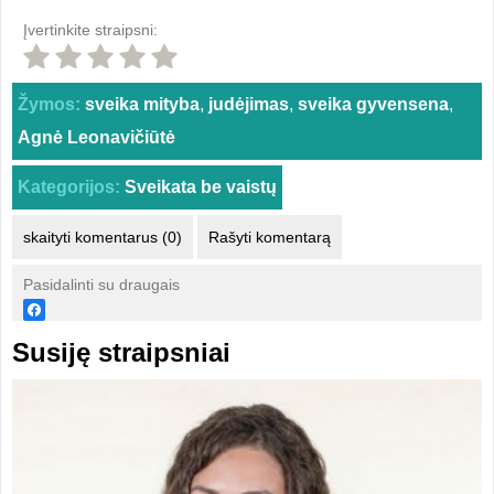
Įvertinkite straipsni:
Žymos:
sveika mityba
,
judėjimas
,
sveika gyvensena
,
Agnė Leonavičiūtė
Kategorijos:
Sveikata be vaistų
skaityti komentarus (0)
Rašyti komentarą
Pasidalinti su draugais
Susiję straipsniai