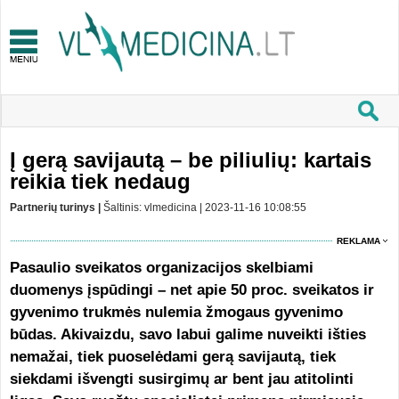
Į gerą savijautą – be piliulių: kartais
reikia tiek nedaug
Partnerių turinys |
Šaltinis: vlmedicina | 2023-11-16 10:08:55
REKLAMA
Pasaulio sveikatos organizacijos skelbiami
duomenys įspūdingi – net apie 50 proc. sveikatos ir
gyvenimo trukmės nulemia žmogaus gyvenimo
būdas. Akivaizdu, savo labui galime nuveikti išties
nemažai, tiek puoselėdami gerą savijautą, tiek
siekdami išvengti susirgimų ar bent jau atitolinti