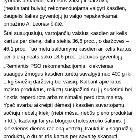
tyrimas atskleidė, kad nors vaisių ir daržovių
(neskaitant bulvių) rekomenduojama valgyti kasdien,
daugelis šalies gyventojų jų valgo nepakankamai,
pripažino A. Leonavičiūtė.
Štai suaugusiųjų, vartojančių vaisius kasdien ar kelis
kartus per dieną, dalis siekia 36,6 proc., o daržoves –
46,1 proc. Tuo metu saldumynų kasdien ar kelis kartus
per dieną neatsisako 18,6 proc. Lietuvos gyventojų.
„Remiantis PSO rekomendacijomis, kiekvienas
suaugęs žmogus kasdien turėtų suvalgyti nuo 400 g iki
1 kg šviežių daržovių bei vaisių. Kalbant apie kitus
maisto produktus, reikėtų susipažinti su jų sudėtimi bei
rinktis neperdirbtą arba minimaliai perdirbtą maistą.
Ypač svarbu atkreipti dėmesį į kasdien suvartojamų
sočiųjų riebalų kiekį (riebi mėsa, riebūs pieno produktai
ir kt.), kadangi tai yra blogojo cholesterolio šaltinis. Į
kiekvienos dienos racioną vertėtų įtraukti ir visagrūdžių
produktų, o du ar tris kartus per savaitę skanauti