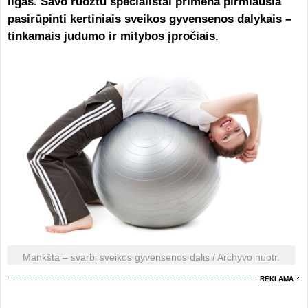
ligas. Savo ruožtu specialistai primena pirmiausia
pasirūpinti kertiniais sveikos gyvensenos dalykais –
tinkamais judumo ir mitybos įpročiais.
Mankšta – svarbi sveikos gyvensenos dalis / Archyvo nuotr.
REKLAMA