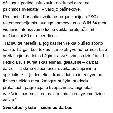
džiaugtis padidėjusiu kaulų tankiu bei geresne
psichikos sveikata“, – vardijo pašnekovė.
Remiantis Pasaulio sveikatos organizacijos (PSO)
rekomendacijomis, suaugę asmenys nuo 18 iki 64 metų
vidutinio intensyvumo fizine veikla turėtų užsiimti
mažiausiai 30 min. per dieną.
„Tačiau tai nereiškia, jog kasdien reikia plušėti sporto
salėje. Tai gali būti tokios fizinio aktyvumo formos, kaip
greitas ėjimas, lėtas bėgimas, važiavimas dviračiu arba
riedučiais, šiaurietiškas ėjimas, galiausiai – darbas
darže, – aiškino visuomenės sveikatos stiprinimo
specialistė. – Įsidėmėtina, kad vidutinio intensyvumo
fizinės veiklos metu žmogus sušyla, pradeda
prakaituoti, pagreitėja jo kvėpavimas, taigi lėtas
vaikščiojimas nelaikomas vidutinio intensyvumo fizine
veikla.“
Sveikatos rykštė – sėdimas darbas