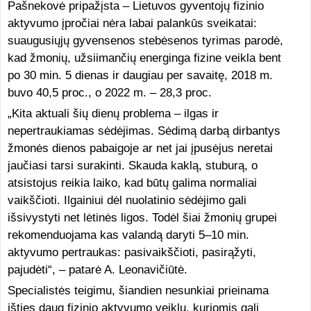
Pašnekovė pripažįsta – Lietuvos gyventojų fizinio
aktyvumo įpročiai nėra labai palankūs sveikatai:
suaugusiųjų gyvensenos stebėsenos tyrimas parodė,
kad žmonių, užsiimančių energinga fizine veikla bent
po 30 min. 5 dienas ir daugiau per savaitę, 2018 m.
buvo 40,5 proc., o 2022 m. – 28,3 proc.
„Kita aktuali šių dienų problema – ilgas ir
nepertraukiamas sėdėjimas. Sėdimą darbą dirbantys
žmonės dienos pabaigoje ar net jai įpusėjus neretai
jaučiasi tarsi surakinti. Skauda kaklą, stuburą, o
atsistojus reikia laiko, kad būtų galima normaliai
vaikščioti. Ilgainiui dėl nuolatinio sėdėjimo gali
išsivystyti net lėtinės ligos. Todėl šiai žmonių grupei
rekomenduojama kas valandą daryti 5–10 min.
aktyvumo pertraukas: pasivaikščioti, pasirąžyti,
pajudėti“, – patarė A. Leonavičiūtė.
Specialistės teigimu, šiandien nesunkiai prieinama
išties daug fizinio aktyvumo veiklų, kuriomis gali