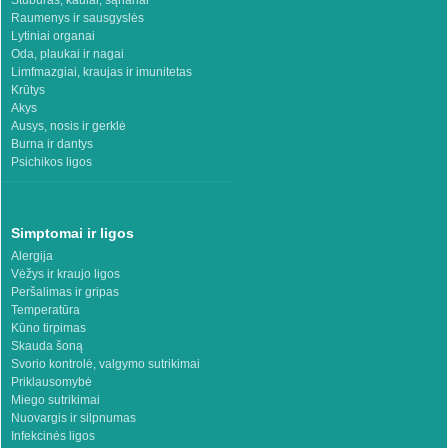
Stuburas, kaulai, sąnariai
Raumenys ir sausgyslės
Lytiniai organai
Oda, plaukai ir nagai
Limfmazgiai, kraujas ir imunitetas
Krūtys
Akys
Ausys, nosis ir gerklė
Burna ir dantys
Psichikos ligos
Simptomai ir ligos
Alergija
Vėžys ir kraujo ligos
Peršalimas ir gripas
Temperatūra
Kūno tirpimas
Skauda šoną
Svorio kontrolė, valgymo sutrikimai
Priklausomybė
Miego sutrikimai
Nuovargis ir silpnumas
Infekcinės ligos