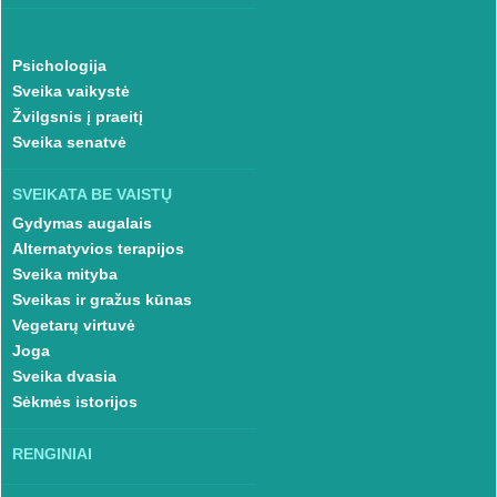
Psichologija
Sveika vaikystė
Žvilgsnis į praeitį
Sveika senatvė
SVEIKATA BE VAISTŲ
Gydymas augalais
Alternatyvios terapijos
Sveika mityba
Sveikas ir gražus kūnas
Vegetarų virtuvė
Joga
Sveika dvasia
Sėkmės istorijos
RENGINIAI