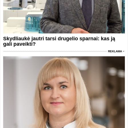
Skydliaukė jautri tarsi drugelio sparnai: kas ją
gali paveikti?
REKLAMA