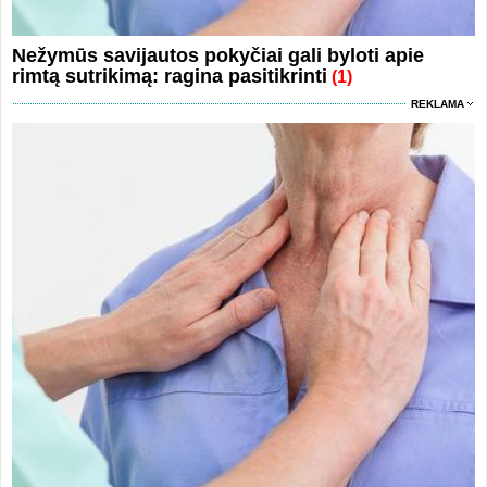
Nežymūs savijautos pokyčiai gali byloti apie
rimtą sutrikimą: ragina pasitikrinti
(1)
REKLAMA