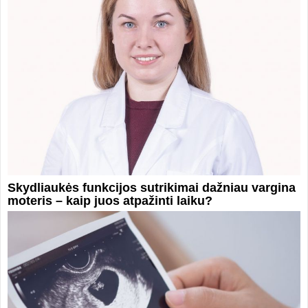
Skydliaukės funkcijos sutrikimai dažniau vargina
moteris – kaip juos atpažinti laiku?