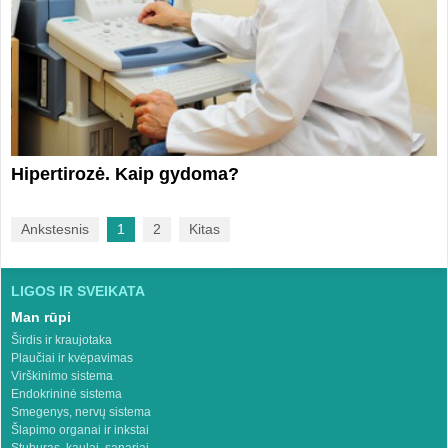
Hipertirozė. Kaip gydoma?
Ankstesnis
1
2
Kitas
LIGOS IR SVEIKATA
Man rūpi
Širdis ir kraujotaka
Plaučiai ir kvėpavimas
Virškinimo sistema
Endokrininė sistema
Smegenys, nervų sistema
Šlapimo organai ir inkstai