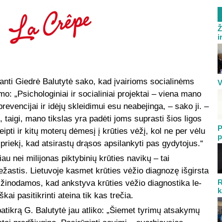
Ž
i
anti Giedrė Balutytė sako, kad įvairioms socialinėms
V
o: „Psichologiniai ir socialiniai projektai – viena mano
prevencijai ir idėjų skleidimui esu neabejinga, – sako ji. –
, taigi, mano tikslas yra padėti joms suprasti šios ligos
P
ipti ir kitų moterų dėmesį į krūties vėžį, kol ne per vėlu
p
 priekį, kad atsirastų drąsos apsilankyti pas gydytojus.“
 nei milijonas piktybinių krūties navikų – tai
ežastis. Lietuvoje kasmet krūties vėžio diagnozę išgirsta
R
inodamos, kad anks­ty­va krū­ties vė­žio diag­nos­ti­ka le­
k
iškai pasitikrinti ateina tik kas trečia.
 patikrą G. Balutytė jau atliko: „Šiemet tyrimų atsakymų