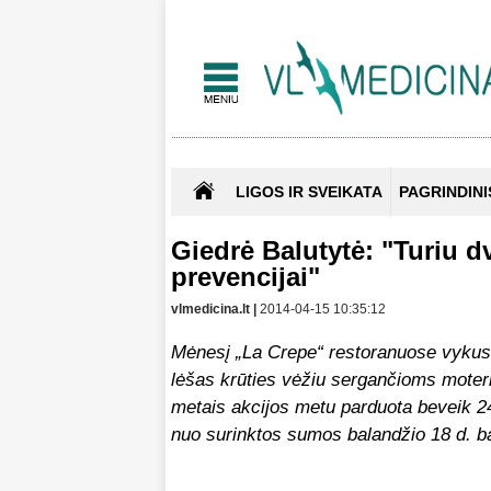
LIGOS IR SVEIKATA
PAGRINDINI
Giedrė Balutytė: "Turiu d
prevencijai"
vlmedicina.lt |
2014-04-15 10:35:12
Mėnesį „La Crepe“ restoranuose vykusi 
lėšas krūties vėžiu sergančioms moter
metais akcijos metu parduota beveik 24
nuo surinktos sumos balandžio 18 d. ba