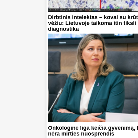
Dirbtinis intelektas – kovai su krū
vėžiu: Lietuvoje taikoma itin tiksli
diagnostika
Onkologinė liga keičia gyvenimą, 
nėra mirties nuosprendis