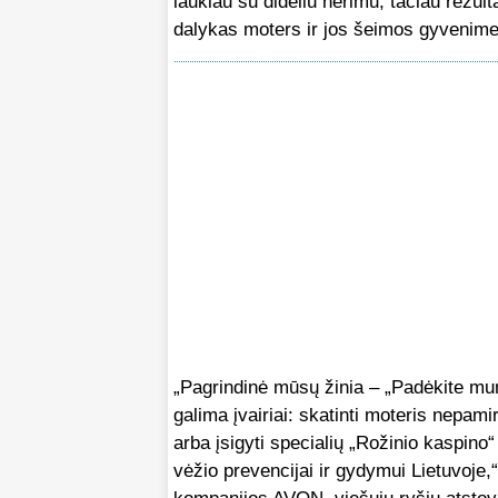
laukiau su dideliu nerimu, tačiau rezult
dalykas moters ir jos šeimos gyvenime, 
„Pagrindinė mūsų žinia – „Padėkite mu
galima įvairiai: skatinti moteris nepamir
arba įsigyti specialių „Rožinio kaspino
vėžio prevencijai ir gydymui Lietuvoje,