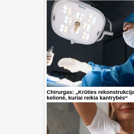
Chirurgas: „Krūties rekonstrukcija
kelionė, kuriai reikia kantrybės“