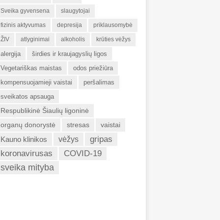
Sveika gyvensena
slaugytojai
fizinis aktyvumas
depresija
priklausomybė
ŽIV
atlyginimai
alkoholis
krūties vėžys
alergija
širdies ir kraujagyslių ligos
Vegetariškas maistas
odos priežiūra
kompensuojamieji vaistai
peršalimas
sveikatos apsauga
Respublikinė Šiaulių ligoninė
organų donorystė
stresas
vaistai
gripas
Kauno klinikos
vėžys
koronavirusas
COVID-19
sveika mityba