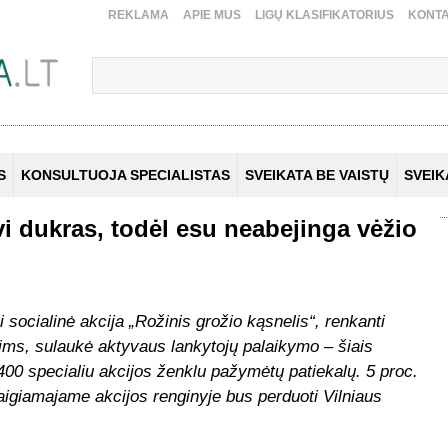
REKLAMA
APIE MUS
LIGŲ KLASIFIKATORIUS
KONTA
S
KONSULTUOJA SPECIALISTAS
SVEIKATA BE VAISTŲ
SVEI
vi dukras, todėl esu neabejinga vėžio
socialinė akcija „Rožinis grožio kąsnelis“, renkanti
ims, sulaukė aktyvaus lankytojų palaikymo – šiais
00 specialiu akcijos ženklu pažymėtų patiekalų. 5 proc.
igiamajame akcijos renginyje bus perduoti Vilniaus