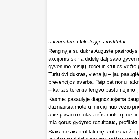
universiteto Onkologijos institutui
.
Renginyje su dukra Auguste pasirodysi
akcijoms skiria didelę dalį savo gyvenim
gyvenimo misijų, todėl ir krūties vėžio 
Turiu dvi dukras, viena jų – jau paauglė
prevencijos svarbą. Taip pat noriu atkre
– kartais tereikia lengvo pastūmėjimo į
Kasmet pasaulyje diagnozuojama daugiau
dažniausia moterų mirčių nuo vėžio pri
apie pusantro tūkstančio moterų: net ir ž
mia ge­rus gy­dy­mo re­zul­ta­tus, profilakt
Šiais metais profilaktinę krūties vėžio