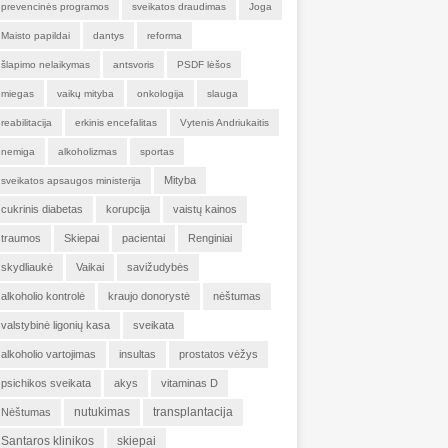
prevencinės programos
sveikatos draudimas
Joga
Maisto papildai
dantys
reforma
šlapimo nelaikymas
antsvoris
PSDF lėšos
miegas
vaikų mityba
onkologija
slauga
reabilitacija
erkinis encefalitas
Vytenis Andriukaitis
nemiga
alkoholizmas
sportas
Mityba
sveikatos apsaugos ministerija
cukrinis diabetas
korupcija
vaistų kainos
traumos
Skiepai
pacientai
Renginiai
skydliaukė
Vaikai
savižudybės
alkoholio kontrolė
kraujo donorystė
nėštumas
valstybinė ligonių kasa
sveikata
alkoholio vartojimas
insultas
prostatos vėžys
psichikos sveikata
akys
vitaminas D
nutukimas
transplantacija
Nėštumas
Santaros klinikos
skiepai