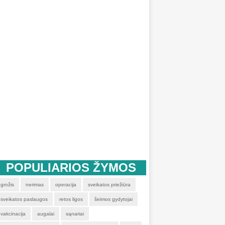
POPULIARIOS ŽYMOS
grožis
nerimas
operacija
sveikatos priežiūra
sveikatos paslaugos
retos ligos
šeimos gydytojai
vakcinacija
augalai
sąnariai