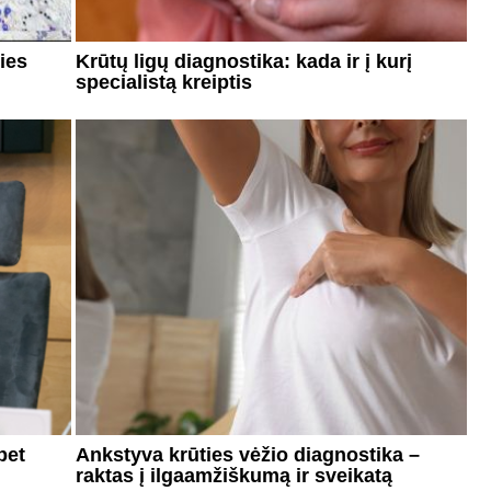
ties
Krūtų ligų diagnostika: kada ir į kurį
specialistą kreiptis
bet
Ankstyva krūties vėžio diagnostika –
raktas į ilgaamžiškumą ir sveikatą