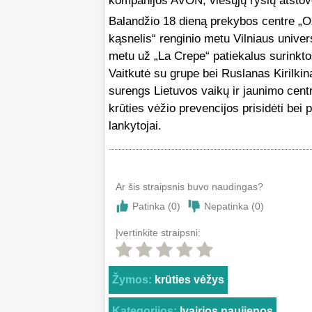
kompanijos AVON, viešųjų ryšių atstov
Balandžio 18 dieną prekybos centre „O
kąsnelis“ renginio metu Vilniaus universi
metu už „La Crepe“ patiekalus surinkt
Vaitkutė su grupe bei Ruslanas Kirilki
surengs Lietuvos vaikų ir jaunimo cent
krūties vėžio prevencijos prisidėti bei
lankytojai.
Ar šis straipsnis buvo naudingas?
Patinka (
0
)
Nepatinka (
0
)
Įvertinkite straipsni:
Žymos:
krūties vėžys
Kategorijos:
Įvairios naujienos