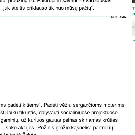
atai pradžiugino. Pasirūpinti savimi – svarbiausias
juk ateitis priklauso tik nuo mūsų pačių“.
T
p
REKLAMA
ms padėti kitiems“. Padėti vėžiu sergančioms moterims
šti laiku tikrintis, dalyvauti socialiniuose projektuose
“ gaminių, už kuriuos gautas pelnas skiriamas krūties
“ – sako akcijos „Rožinis grožio kąsnelis“ partnerių,