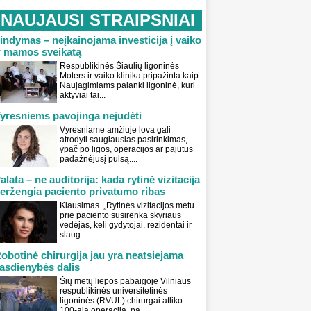
NAUJAUSI STRAIPSNIAI
indymas – neįkainojama investicija į vaiko
r mamos sveikatą
Respublikinės Šiaulių ligoninės
Moters ir vaiko klinika pripažinta kaip
Naujagimiams palanki ligoninė, kuri
aktyviai tai...
yresniems pavojinga nejudėti
Vyresniame amžiuje lova gali
atrodyti saugiausias pasirinkimas,
ypač po ligos, operacijos ar pajutus
padažnėjusį pulsą....
alata – ne auditorija: kada rytinė vizitacija
eržengia paciento privatumo ribas
Klausimas. „Rytinės vizitacijos metu
prie paciento susirenka skyriaus
vedėjas, keli gydytojai, rezidentai ir
slaug...
obotinė chirurgija jau yra neatsiejama
asdienybės dalis
Šių metų liepos pabaigoje Vilniaus
respublikinės universitetinės
ligoninės (RVUL) chirurgai atliko
100-ąją operaciją, pa...