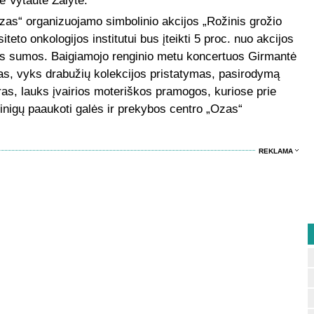
ė Vytautė Žalytė.
zas“ organizuojamo simbolinio akcijos „Rožinis grožio
teto onkologijos institutui bus įteikti 5 proc. nuo akcijos
os sumos. Baigiamojo renginio metu koncertuos Girmantė
nas, vyks drabužių kolekcijos pristatymas, pasirodymą
ras, lauks įvairios moteriškos pramogos, kuriose prie
 pinigų paaukoti galės ir prekybos centro „Ozas“
REKLAMA