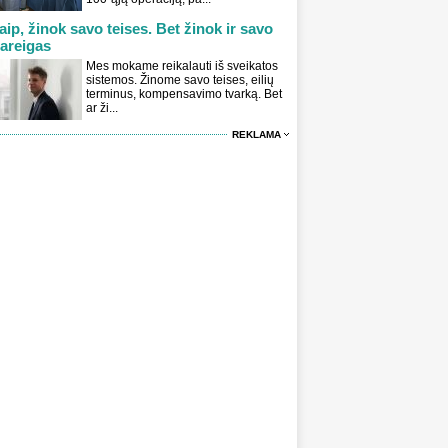
aip, žinok savo teises. Bet žinok ir savo
areigas
Mes mokame reikalauti iš sveikatos
sistemos. Žinome savo teises, eilių
terminus, kompensavimo tvarką. Bet
ar ži...
REKLAMA