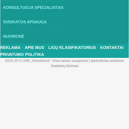
KONSULTUOJA SPECIALISTAS
SVEIKATOS APSAUGA
NUOMONĖ
REKLAMA
APIE MUS
LIGŲ KLASIFIKATORIUS
KONTAKTAI
PRIVATUMO POLITIKA
2015-20 © UAB „Vlmedicina“. Visos teises saugomos
|
sprendimas webmod:
Svetainių kūrimas