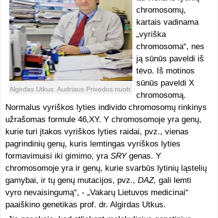
chromosomų,
kartais vadinama
„vyriška
chromosoma“, nes
ją sūnūs paveldi iš
tėvo. Iš motinos
sūnūs paveldi X
Algirdas Utkus. Audriaus Privedos nuotr.
chromosomą.
Normalus vyriškos lyties individo chromosomų rinkinys
užrašomas formule 46,XY. Y chromosomoje yra genų,
kurie turi įtakos vyriškos lyties raidai, pvz., vienas
pagrindinių genų, kuris lemtingas vyriškos lyties
formavimuisi iki gimimo, yra
SRY
genas. Y
chromosomoje yra ir genų, kurie svarbūs lytinių ląstelių
gamybai, ir tų genų mutacijos, pvz.,
DAZ,
gali lemti
vyro nevaisingumą“, - „Vakarų Lietuvos medicinai“
paaiškino genetikas prof. dr. Algirdas Utkus.