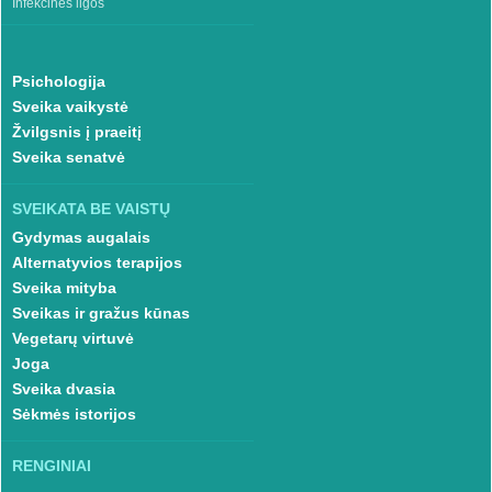
Infekcinės ligos
Psichologija
Sveika vaikystė
Žvilgsnis į praeitį
Sveika senatvė
SVEIKATA BE VAISTŲ
Gydymas augalais
Alternatyvios terapijos
Sveika mityba
Sveikas ir gražus kūnas
Vegetarų virtuvė
Joga
Sveika dvasia
Sėkmės istorijos
RENGINIAI