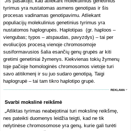
Jis pasakojo, kad atliekant molekulinius genetinius
tyrimus yra nustatomas asmens genotipas ir šis
procesas vadinamas genotipavimu. Atliekant
populiacijų molekulinius genetinius tyrimus yra
nustatomos haplogrupės. Haplotipas (gr. haploos –
viengubas; typos – atspaudas, pavyzdys) – tai per
evoliucijos procesą vienoje chromosomoje
susiformavusios šalia esančių genų grupės ar kiti
gretimi genetiniai žymenys. Kiekvienas tokių žymenų
toje pačioje homologinės chromosomos vietoje turi
savo atitikmenį ir su juo sudaro genotipą. Taigi
haplogrupė – tai tam tikro haplotipo grupė.
REKLAMA
Svarbi mokslinė reikšmė
„Atliktas tyrimas neabejotinai turi mokslinę reikšmę,
nes pateikti duomenys leidžia teigti, kad ne tik
nelytinėse chromosomose yra genų, kurie gali turėti