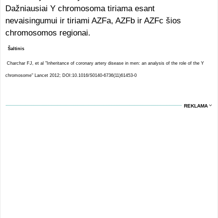
Dažniausiai Y chromosoma tiriama esant
nevaisingumui ir tiriami AZFa, AZFb ir AZFc šios
chromosomos regionai.
Šaltinis
Charchar FJ, et al "Inheritance of coronary artery disease in men: an analysis of the role of the Y
chromosome" Lancet 2012; DOI:10.1016/S0140-6736(11)61453-0
REKLAMA