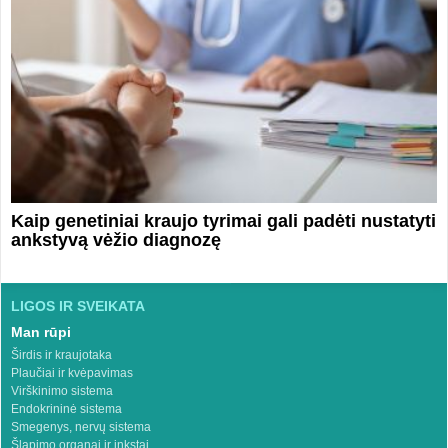
Kaip genetiniai kraujo tyrimai gali padėti nustatyti
ankstyvą vėžio diagnozę
LIGOS IR SVEIKATA
Man rūpi
Širdis ir kraujotaka
Plaučiai ir kvėpavimas
Virškinimo sistema
Endokrininė sistema
Smegenys, nervų sistema
Šlapimo organai ir inkstai