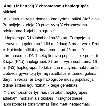
Anglų ir lietuvių Y chromosomų haplogrupės
skiriasi
A. Utkus atkreipė dėmesį, kad tyrimai atlikti Didžiojoje
Britanijoje, kurioje 20 proc. vyrų Y chromosoma
priskiriama 1-ajai haplogrupei.
„Haplogrupė R1b labai dažna Vakarų Europoje, o
Lietuvoje ją galėtų turėti iki maždaug 8 proc. vyrų. Prof.
V. Kučinsko atlikti tyrimai rodo, kad 45 proc. Y
chromosomos DNR sekų lietuvių populiacijoje priskirti
3-iajai (R1a) haplogrupei, 37 proc. vyrų nustatoma 16-
oji (N3) haplogrupė. Todėl, mano manymu, reiktų turėti
Lietuvos gyventojų tyrimų rezultatus ir tuomet galima
daryti išvadas, ar 1-oji haplogrupė mūsų populiacijai
didina širdies ligų riziką“, - teigė genetikas.
Y chromosomos tyrimai, nustatant haplogrupes,
atliekami moksliniais tikslais ir diagnostinėse
laboratorijose toks tyrimas šiuo metu nedaromas.