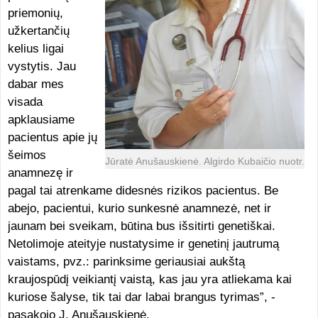
priemonių,
užkertančių
kelius ligai
vystytis. Jau
dabar mes
visada
apklausiame
pacientus apie jų
šeimos
Jūratė Anušauskienė. Algirdo Kubaičio nuotr.
anamnezę ir
pagal tai atrenkame didesnės rizikos pacientus. Be
abejo, pacientui, kurio sunkesnė anamnezė, net ir
jaunam bei sveikam, būtina bus išsitirti genetiškai.
Netolimoje ateityje nustatysime ir genetinį jautrumą
vaistams, pvz.: parinksime geriausiai aukštą
kraujospūdį veikiantį vaistą, kas jau yra atliekama kai
kuriose šalyse, tik tai dar labai brangus tyrimas”, -
pasakojo J. Anušauskienė.