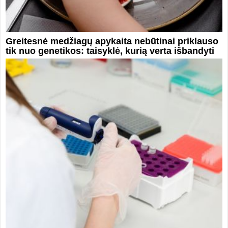
Greitesnė medžiagų apykaita nebūtinai priklauso
tik nuo genetikos: taisyklė, kurią verta išbandyti