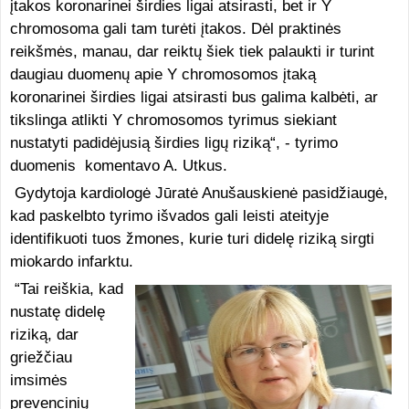
įtakos koronarinei širdies ligai atsirasti, bet ir Y
chromosoma gali tam turėti įtakos. Dėl praktinės
reikšmės, manau, dar reiktų šiek tiek palaukti ir turint
daugiau duomenų apie Y chromosomos įtaką
koronarinei širdies ligai atsirasti bus galima kalbėti, ar
tikslinga atlikti Y chromosomos tyrimus siekiant
nustatyti padidėjusią širdies ligų riziką“, - tyrimo
duomenis komentavo A. Utkus.
Gydytoja kardiologė Jūratė Anušauskienė pasidžiaugė,
kad paskelbto tyrimo išvados gali leisti ateityje
identifikuoti tuos žmones, kurie turi didelę riziką sirgti
miokardo infarktu.
“Tai reiškia, kad
nustatę didelę
riziką, dar
griežčiau
imsimės
prevencinių