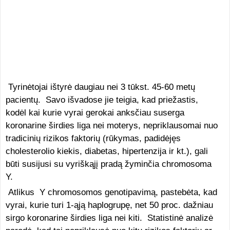
Tyrinėtojai ištyrė daugiau nei 3 tūkst. 45-60 metų
pacientų. Savo išvadose jie teigia, kad priežastis,
kodėl kai kurie vyrai gerokai anksčiau suserga
koronarine širdies liga nei moterys, nepriklausomai nuo
tradicinių rizikos faktorių (rūkymas, padidėjęs
cholesterolio kiekis, diabetas, hipertenzija ir kt.), gali
būti susijusi su vyriškąjį pradą žyminčia chromosoma
Y.
Atlikus Y chromosomos genotipavimą, pastebėta, kad
vyrai, kurie turi 1-ąją haplogrupę, net 50 proc. dažniau
sirgo koronarine širdies liga nei kiti. Statistinė analizė