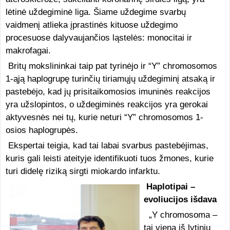
lėtinė uždegiminė liga. Šiame uždegime svarbų
vaidmenį atlieka įprastinės kituose uždegimo
procesuose dalyvaujančios ląstelės: monocitai ir
makrofagai.
Britų mokslininkai taip pat tyrinėjo ir “Y” chromosomos
1-ąją haplogrupę turinčių tiriamųjų uždegiminį atsaką ir
pastebėjo, kad jų prisitaikomosios imuninės reakcijos
yra užslopintos, o uždegiminės reakcijos yra gerokai
aktyvesnės nei tų, kurie neturi “Y” chromosomos 1-
osios haplogrupės.
Ekspertai teigia, kad tai labai svarbus pastebėjimas,
kuris gali leisti ateityje identifikuoti tuos žmones, kurie
turi didelę riziką sirgti miokardo infarktu.
Haplotipai –
evoliucijos išdava
„Y chromosoma –
tai viena iš lytinių