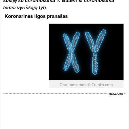
susiję su chromosoma Y. Būtent ši chromosoma
lemia vyriškąją lytį.
Koronarinės ligos pranašas
Chromosomos © Fotolia.com
REKLAMA