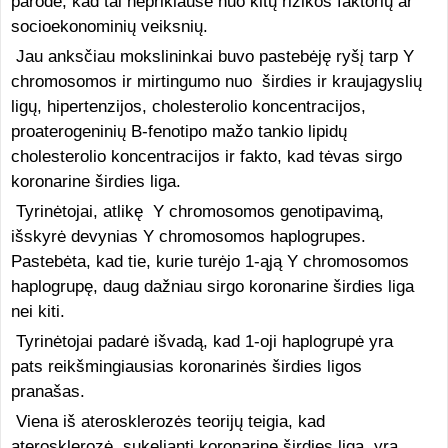
parodė, kad tai nepriklausė nuo kitų rizikos faktorių ar
socioekonominių veiksnių.
Jau anksčiau mokslininkai buvo pastebėję ryšį tarp Y
chromosomos ir mirtingumo nuo širdies ir kraujagyslių
ligų, hipertenzijos, cholesterolio koncentracijos,
proaterogeninių B-fenotipo mažo tankio lipidų
cholesterolio koncentracijos ir fakto, kad tėvas sirgo
koronarine širdies liga.
Tyrinėtojai, atlikę Y chromosomos genotipavimą,
išskyrė devynias Y chromosomos haplogrupes.
Pastebėta, kad tie, kurie turėjo 1-ąją Y chromosomos
haplogrupę, daug dažniau sirgo koronarine širdies liga
nei kiti.
Tyrinėtojai padarė išvadą, kad 1-oji haplogrupė yra
pats reikšmingiausias koronarinės širdies ligos
pranašas.
Viena iš aterosklerozės teorijų teigia, kad
aterosklerozė, sukelianti koronarinę širdies ligą, yra