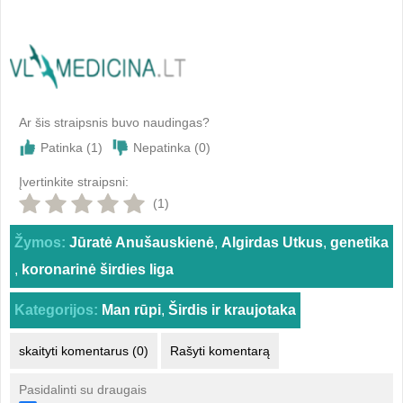
Ar šis straipsnis buvo naudingas?
Patinka (
1
)
Nepatinka (
0
)
Įvertinkite straipsni:
(1)
Žymos:
Jūratė Anušauskienė
,
Algirdas Utkus
,
genetika
,
koronarinė širdies liga
Kategorijos:
Man rūpi
,
Širdis ir kraujotaka
skaityti komentarus (0)
Rašyti komentarą
Pasidalinti su draugais