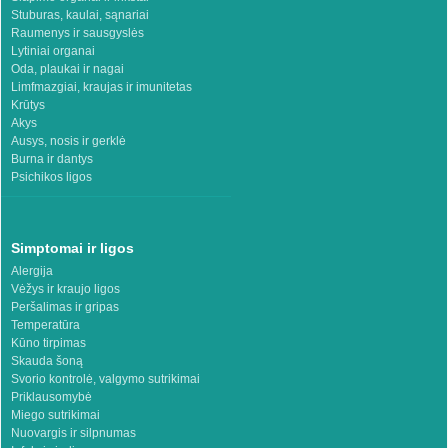
Stuburas, kaulai, sąnariai
Raumenys ir sausgyslės
Lytiniai organai
Oda, plaukai ir nagai
Limfmazgiai, kraujas ir imunitetas
Krūtys
Akys
Ausys, nosis ir gerklė
Burna ir dantys
Psichikos ligos
Simptomai ir ligos
Alergija
Vėžys ir kraujo ligos
Peršalimas ir gripas
Temperatūra
Kūno tirpimas
Skauda šoną
Svorio kontrolė, valgymo sutrikimai
Priklausomybė
Miego sutrikimai
Nuovargis ir silpnumas