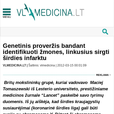
Genetinis proveržis bandant
identifikuoti žmones, linkusius sirgti
širdies infarktu
VLMEDICINA.LT |
Šaltinis: vlmedicina | 2012-03-15 00:01:09
REKLAMA
Britų mokslininkų grupė, kuriai vadovavo Maciej
Tomaszewski iš Lesterio universiteto, prestižiniame
medicinos žurnale “Lancet” paskelbė savo tyrimų
duomenis. Iš jų aiškėja, kad širdies kraujagyslių
susiaurėjimai (koronarinė širdies liga) gali būti