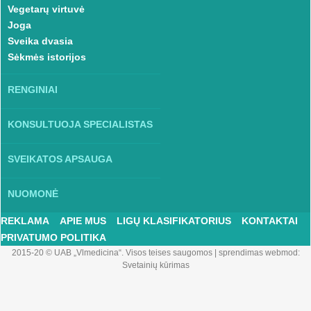
Vegetarų virtuvė
Joga
Sveika dvasia
Sėkmės istorijos
RENGINIAI
KONSULTUOJA SPECIALISTAS
SVEIKATOS APSAUGA
NUOMONĖ
REKLAMA
APIE MUS
LIGŲ KLASIFIKATORIUS
KONTAKTAI
PRIVATUMO POLITIKA
2015-20 © UAB „Vlmedicina“. Visos teises saugomos
|
sprendimas webmod:
Svetainių kūrimas