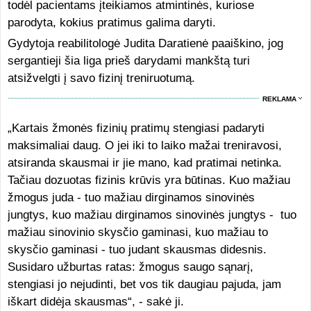
todėl pacientams įteikiamos atmintinės, kuriose
parodyta, kokius pratimus galima daryti.
Gydytoja reabilitologė Judita Daratienė paaiškino, jog
sergantieji šia liga prieš darydami mankštą turi
atsižvelgti į savo fizinį treniruotumą.
REKLAMA
„Kartais žmonės fizinių pratimų stengiasi padaryti
maksimaliai daug. O jei iki to laiko mažai treniravosi,
atsiranda skausmai ir jie mano, kad pratimai netinka.
Tačiau dozuotas fizinis krūvis yra būtinas. Kuo mažiau
žmogus juda - tuo mažiau dirginamos sinovinės
jungtys, kuo mažiau dirginamos sinovinės jungtys - tuo
mažiau sinovinio skysčio gaminasi, kuo mažiau to
skysčio gaminasi - tuo judant skausmas didesnis.
Susidaro užburtas ratas: žmogus saugo sąnarį,
stengiasi jo nejudinti, bet vos tik daugiau pajuda, jam
iškart didėja skausmas“, - sakė ji.