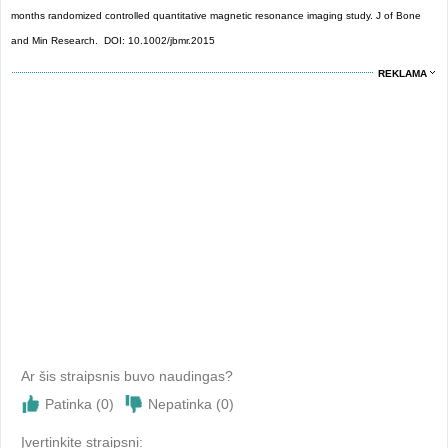
months randomized controlled quantitative magnetic resonance imaging study. J of Bone
and Min Research. DOI: 10.1002/jbmr.2015
REKLAMA
Ar šis straipsnis buvo naudingas?
Patinka (
0
)
Nepatinka (
0
)
Įvertinkite straipsni: