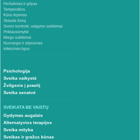
Peršalimas ir gripas
Temperatūra
Kūno tirpimas
Skauda šoną
Svorio kontrolė, valgymo sutrikimai
Priklausomybė
Miego sutrikimai
Nuovargis ir silpnumas
Infekcinės ligos
Psichologija
Sveika vaikystė
Žvilgsnis į praeitį
Sveika senatvė
SVEIKATA BE VAISTŲ
Gydymas augalais
Alternatyvios terapijos
Sveika mityba
Sveikas ir gražus kūnas