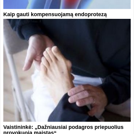
Kaip gauti kompensuojamą endoprotezą
Vaistininkė: „Dažniausiai podagros priepuolius
provokuoja maistas“