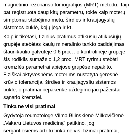
magnetinio rezonanso tomografijos (MRT) metodu. Taip
pat registruota daug kitų parametrų, tokie kaip moterų
simptomai stebėjimo metu, širdies ir kraujagyslių
sistemos būklė, kojų jėga ir kt.
Kaip ir tikėtasi, fizinius pratimus atlikusių atlikusiųjų
grupėje stebėtas kaulų mineralinio tankio padidėjimas
šlaunikaulio galvutėje 0,6 proc., o kontrolinėje grupėje
šis rodiklis sumažėjo 1,2 proc. MRT tyrimu stebėti
kremzlės parametrai abiejose grupėse nepakito.
Fiziškai aktyvesnėms moterims nustatyta geresnė
krūvio tolerancija, širdies ir kraujagyslių sistemos
būklė, o pratimai nepakenkė uždegimo jau pažeistai
sąnario kremzlei.
Tinka ne visi pratimai
Gydytoja reumatologė Vilma Bilinskienė-Milkovičienė
„Vakarų Lietuvos mediciną“ patikino, jog
sergantiesiems artritu tinka ne visi fiziniai pratimai,