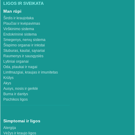
LIGOS IR SVEIKATA
Man rūpi
Širdis ir kraujotaka
Plaučiai ir kvėpavimas
Virškinimo sistema
Endokrininė sistema
Smegenys, nervų sistema
Šlapimo organai ir inkstai
Stuburas, kaulai, sąnariai
Raumenys ir sausgyslės
Lytiniai organai
Oda, plaukai ir nagai
Limfmazgiai, kraujas ir imunitetas
Krūtys
Akys
Ausys, nosis ir gerklė
Burna ir dantys
Psichikos ligos
Simptomai ir ligos
Alergija
Vėžys ir kraujo ligos