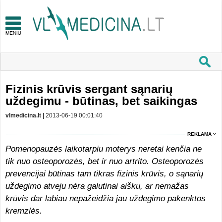
Fizinis krūvis sergant sąnarių
uždegimu - būtinas, bet saikingas
vlmedicina.lt |
2013-06-19 00:01:40
REKLAMA
Pomenopauzės laikotarpiu moterys neretai kenčia ne
tik nuo osteoporozės, bet ir nuo artrito. Osteoporozės
prevencijai būtinas tam tikras fizinis krūvis, o sąnarių
uždegimo atveju nėra galutinai aišku, ar nemažas
krūvis dar labiau nepažeidžia jau uždegimo pakenktos
kremzlės.