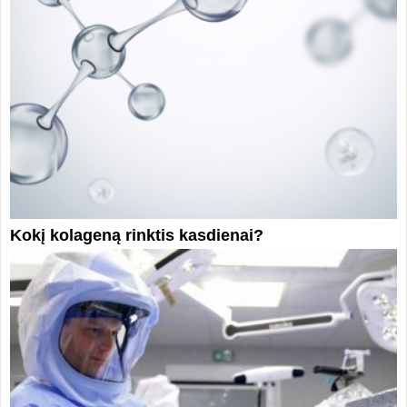
Kokį kolageną rinktis kasdienai?