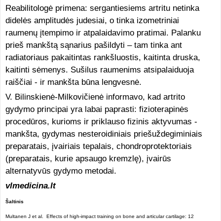
Reabilitologė primena: sergantiesiems artritu netinka
didelės amplitudės judesiai, o tinka izometriniai
raumenų įtempimo ir atpalaidavimo pratimai. Palanku
prieš mankštą sąnarius pašildyti – tam tinka ant
radiatoriaus pakaitintas rankšluostis, kaitinta druska,
kaitinti sėmenys. Sušilus raumenims atsipalaiduoja
raiščiai - ir mankšta būna lengvesnė.
V. Bilinskienė-Milkovičienė informavo, kad artrito
gydymo principai yra labai paprasti: fizioterapinės
procedūros, kurioms ir priklauso fizinis aktyvumas -
mankšta, gydymas nesteroidiniais priešuždegiminiais
preparatais, įvairiais tepalais, chondroprotektoriais
(preparatais, kurie apsaugo kremzlę), įvairūs
alternatyvūs gydymo metodai.
vlmedicina.lt
Šaltinis
Multanen J et al. Effects of high-impact training on bone and articular cartilage: 12