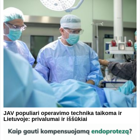
JAV populiari operavimo technika taikoma ir
Lietuvoje: privalumai ir iššūkiai