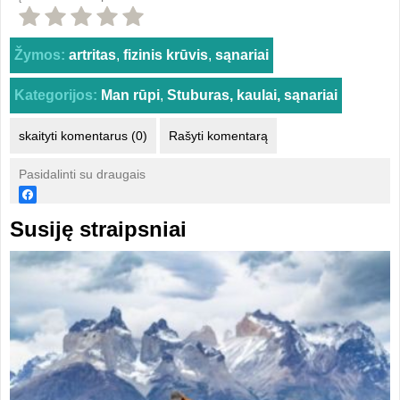
Žymos:
artritas
,
fizinis krūvis
,
sąnariai
Kategorijos:
Man rūpi
,
Stuburas, kaulai, sąnariai
skaityti komentarus (0)
Rašyti komentarą
Pasidalinti su draugais
Susiję straipsniai