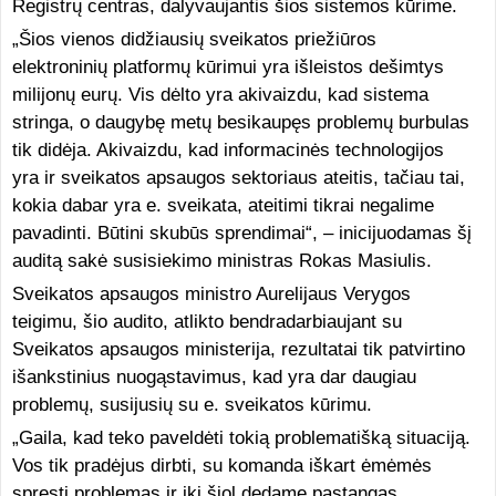
Registrų centras, dalyvaujantis šios sistemos kūrime.
„Šios vienos didžiausių sveikatos priežiūros
elektroninių platformų kūrimui yra išleistos dešimtys
milijonų eurų. Vis dėlto yra akivaizdu, kad sistema
stringa, o daugybę metų besikaupęs problemų burbulas
tik didėja. Akivaizdu, kad informacinės technologijos
yra ir sveikatos apsaugos sektoriaus ateitis, tačiau tai,
kokia dabar yra e. sveikata, ateitimi tikrai negalime
pavadinti. Būtini skubūs sprendimai“, – inicijuodamas šį
auditą sakė susisiekimo ministras Rokas Masiulis.
Sveikatos apsaugos ministro Aurelijaus Verygos
teigimu, šio audito, atlikto bendradarbiaujant su
Sveikatos apsaugos ministerija, rezultatai tik patvirtino
išankstinius nuogąstavimus, kad yra dar daugiau
problemų, susijusių su e. sveikatos kūrimu.
„Gaila, kad teko paveldėti tokią problematišką situaciją.
Vos tik pradėjus dirbti, su komanda iškart ėmėmės
spręsti problemas ir iki šiol dedame pastangas