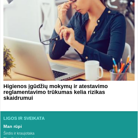
Higienos įgūdžių mokymų ir atestavimo
reglamentavimo trūkumas kelia rizikas
skaidrumui
LIGOS IR SVEIKATA
Man rūpi
Širdis ir kraujotaka