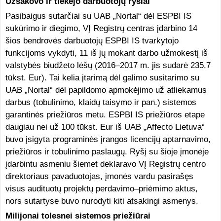
Užsakovo ir tiekėjo darbuotojų ryšiai
Pasibaigus sutarčiai su UAB „Nortal“ dėl ESPBI IS
sukūrimo ir diegimo, VĮ Registrų centras įdarbino 14
šios bendrovės darbuotojų ESPBI IS tvarkytojo
funkcijoms vykdyti, 11 iš jų mokant darbo užmokestį iš
valstybės biudžeto lėšų (2016–2017 m. jis sudarė 235,7
tūkst. Eur). Tai kelia įtarimą dėl galimo susitarimo su
UAB „Nortal“ dėl papildomo apmokėjimo už atliekamus
darbus (tobulinimo, klaidų taisymo ir pan.) sistemos
garantinės priežiūros metu. ESPBI IS priežiūros etape
daugiau nei už 100 tūkst. Eur iš UAB „Affecto Lietuva“
buvo įsigyta programinės įrangos licencijų aptarnavimo,
priežiūros ir tobulinimo paslaugų. Ryšį su šioje įmonėje
įdarbintu asmeniu šiemet deklaravo VĮ Registrų centro
direktoriaus pavaduotojas, įmonės vardu pasirašęs
visus audituotų projektų perdavimo–priėmimo aktus,
nors sutartyse buvo nurodyti kiti atsakingi asmenys.
Milijonai tolesnei sistemos priežiūrai