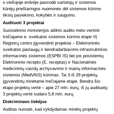
o viešojoje erdvėje pasirodė vartotojų ir sistemos
kūrėjų prieštaringos nuomonės dėl sistemos kūrimo
tikslų pasiekimo, kokybės ir saugumo.
Audituoti 3 projektai
Susisiekimo ministerijos atlikto audito metu vertinti
trečiajame e. sveikatos sistemos kūrimo etape VĮ
Registrų centro įgyvendinti projektai – Elektroninės
sveikatos paslaugų ir bendradarbiavimo infrastruktūros
informacinės sistemos (ESPBI IS) bei jos posistemių
Elektroninio recepto (E. receptas) ir Nacionalinės
medicininių vaizdų archyvavimo ir mainų informacinės
sistemos (MedVAIS) kūrimas. Tai 3 iš 29 projektų,
įgyvendintų minėtame trečiajame etape. Bendra šio
etapo projektų vertė – apie 27 mln. eurų, iš jų audituotų
3 projektų vertė sudaro 5,8 mln. eurų.
Diskriminavo tiekėjus
Auditas nustatė, kad vykdydamas minėtų projektų