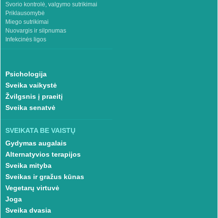
Svorio kontrolė, valgymo sutrikimai
Priklausomybė
Miego sutrikimai
Nuovargis ir silpnumas
Infekcinės ligos
Psichologija
Sveika vaikystė
Žvilgsnis į praeitį
Sveika senatvė
SVEIKATA BE VAISTŲ
Gydymas augalais
Alternatyvios terapijos
Sveika mityba
Sveikas ir gražus kūnas
Vegetarų virtuvė
Joga
Sveika dvasia