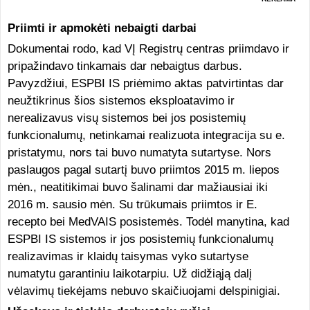
Priimti ir apmokėti nebaigti darbai
Dokumentai rodo, kad VĮ Registrų centras priimdavo ir
pripažindavo tinkamais dar nebaigtus darbus.
Pavyzdžiui, ESPBI IS priėmimo aktas patvirtintas dar
neužtikrinus šios sistemos eksploatavimo ir
nerealizavus visų sistemos bei jos posistemių
funkcionalumų, netinkamai realizuota integracija su e.
pristatymu, nors tai buvo numatyta sutartyse. Nors
paslaugos pagal sutartį buvo priimtos 2015 m. liepos
mėn., neatitikimai buvo šalinami dar mažiausiai iki
2016 m. sausio mėn. Su trūkumais priimtos ir E.
recepto bei MedVAIS posistemės. Todėl manytina, kad
ESPBI IS sistemos ir jos posistemių funkcionalumų
realizavimas ir klaidų taisymas vyko sutartyse
numatytu garantiniu laikotarpiu. Už didžiąją dalį
vėlavimų tiekėjams nebuvo skaičiuojami delspinigiai.