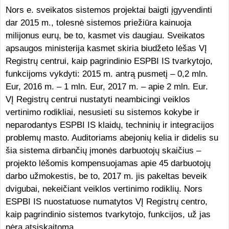
Nors e. sveikatos sistemos projektai baigti įgyvendinti
dar 2015 m., tolesnė sistemos priežiūra kainuoja
milijonus eurų, be to, kasmet vis daugiau. Sveikatos
apsaugos ministerija kasmet skiria biudžeto lėšas VĮ
Registrų centrui, kaip pagrindinio ESPBI IS tvarkytojo,
funkcijoms vykdyti: 2015 m. antrą pusmetį – 0,2 mln.
Eur, 2016 m. – 1 mln. Eur, 2017 m. – apie 2 mln. Eur.
VĮ Registrų centrui nustatyti neambicingi veiklos
vertinimo rodikliai, nesusieti su sistemos kokybe ir
neparodantys ESPBI IS klaidų, techninių ir integracijos
problemų masto. Auditoriams abejonių kelia ir didelis su
šia sistema dirbančių įmonės darbuotojų skaičius –
projekto lėšomis kompensuojamas apie 45 darbuotojų
darbo užmokestis, be to, 2017 m. jis pakeltas beveik
dvigubai, nekeičiant veiklos vertinimo rodiklių. Nors
ESPBI IS nuostatuose numatytos VĮ Registrų centro,
kaip pagrindinio sistemos tvarkytojo, funkcijos, už jas
nėra atsiskaitoma.