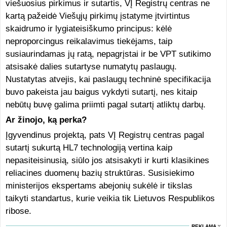
viešuosius pirkimus ir sutartis, VĮ Registrų centras ne
kartą pažeidė Viešųjų pirkimų įstatyme įtvirtintus
skaidrumo ir lygiateisiškumo principus: kėlė
neproporcingus reikalavimus tiekėjams, taip
susiaurindamas jų ratą, nepagrįstai ir be VPT sutikimo
atsisakė dalies sutartyse numatytų paslaugų.
Nustatytas atvejis, kai paslaugų techninė specifikacija
buvo pakeista jau baigus vykdyti sutartį, nes kitaip
nebūtų buvę galima priimti pagal sutartį atliktų darbų.
Ar žinojo, ką perka?
Įgyvendinus projektą, pats VĮ Registrų centras pagal
sutartį sukurtą HL7 technologiją vertina kaip
nepasiteisinusią, siūlo jos atsisakyti ir kurti klasikines
reliacines duomenų bazių struktūras. Susisiekimo
ministerijos ekspertams abejonių sukėlė ir tikslas
taikyti standartus, kurie veikia tik Lietuvos Respublikos
ribose.
REKLAMA