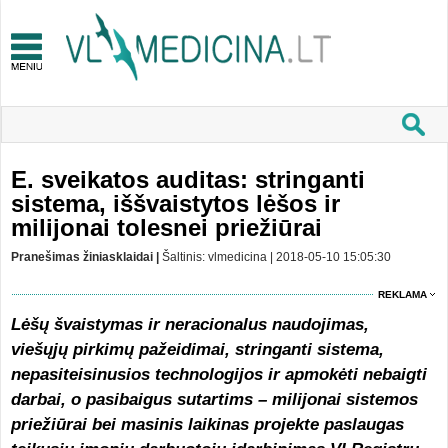
E. sveikatos auditas: stringanti
sistema, iššvaistytos lėšos ir
milijonai tolesnei priežiūrai
Pranešimas žiniasklaidai |
Šaltinis: vlmedicina | 2018-05-10 15:05:30
REKLAMA
Lėšų švaistymas ir neracionalus naudojimas,
viešųjų pirkimų pažeidimai, stringanti sistema,
nepasiteisinusios technologijos ir apmokėti nebaigti
darbai, o pasibaigus sutartims – milijonai sistemos
priežiūrai bei masinis laikinas projekte paslaugas