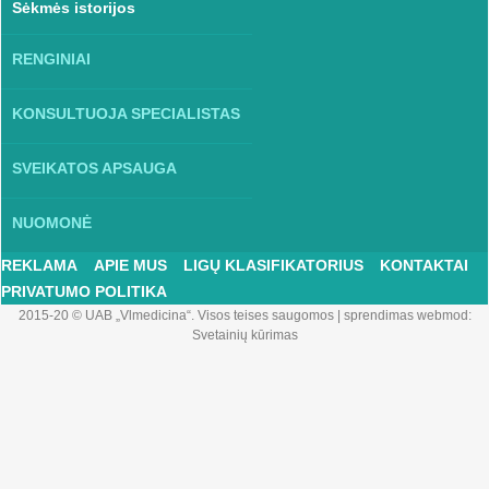
Sėkmės istorijos
RENGINIAI
KONSULTUOJA SPECIALISTAS
SVEIKATOS APSAUGA
NUOMONĖ
REKLAMA
APIE MUS
LIGŲ KLASIFIKATORIUS
KONTAKTAI
PRIVATUMO POLITIKA
2015-20 © UAB „Vlmedicina“. Visos teises saugomos
|
sprendimas webmod:
Svetainių kūrimas