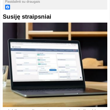
Pasidalinti su draugais
Susiję straipsniai