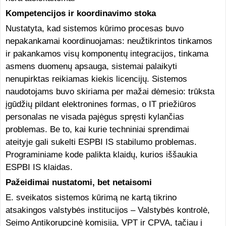
Kompetencijos ir koordinavimo stoka
Nustatyta, kad sistemos kūrimo procesas buvo
nepakankamai koordinuojamas: neužtikrintos tinkamos
ir pakankamos visų komponentų integracijos, tinkama
asmens duomenų apsauga, sistemai palaikyti
nenupirktas reikiamas kiekis licencijų. Sistemos
naudotojams buvo skiriama per mažai dėmesio: trūksta
įgūdžių pildant elektronines formas, o IT priežiūros
personalas ne visada pajėgus spręsti kylančias
problemas. Be to, kai kurie techniniai sprendimai
ateityje gali sukelti ESPBI IS stabilumo problemas.
Programiniame kode palikta klaidų, kurios iššaukia
ESPBI IS klaidas.
Pažeidimai nustatomi, bet netaisomi
E. sveikatos sistemos kūrimą ne kartą tikrino
atsakingos valstybės institucijos – Valstybės kontrolė,
Seimo Antikorupcinė komisija, VPT ir CPVA, tačiau į