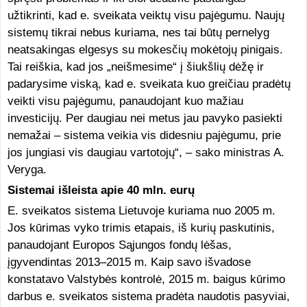
užtikrinti, kad e. sveikata veiktų visu pajėgumu. Naujų
sistemų tikrai nebus kuriama, nes tai būtų pernelyg
neatsakingas elgesys su mokesčių mokėtojų pinigais.
Tai reiškia, kad jos „neišmesime“ į šiukšlių dėžę ir
padarysime viską, kad e. sveikata kuo greičiau pradėtų
veikti visu pajėgumu, panaudojant kuo mažiau
investicijų. Per daugiau nei metus jau pavyko pasiekti
nemažai – sistema veikia vis didesniu pajėgumu, prie
jos jungiasi vis daugiau vartotojų“, – sako ministras A.
Veryga.
Sistemai išleista apie 40 mln. eurų
E. sveikatos sistema Lietuvoje kuriama nuo 2005 m.
Jos kūrimas vyko trimis etapais, iš kurių paskutinis,
panaudojant Europos Sąjungos fondų lėšas,
įgyvendintas 2013–2015 m. Kaip savo išvadose
konstatavo Valstybės kontrolė, 2015 m. baigus kūrimo
darbus e. sveikatos sistema pradėta naudotis pasyviai,