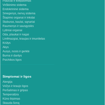
Plaučiai ir kvėpavimas
Virškinimo sistema
Endokrininė sistema
Smegenys, nervų sistema
Šlapimo organai ir inkstai
Stuburas, kaulai, sąnariai
Raumenys ir sausgyslės
Lytiniai organai
Oda, plaukai ir nagai
Limfmazgiai, kraujas ir imunitetas
Krūtys
Akys
Ausys, nosis ir gerklė
Burna ir dantys
Psichikos ligos
Simptomai ir ligos
Alergija
Vėžys ir kraujo ligos
Peršalimas ir gripas
Temperatūra
Kūno tirpimas
Skauda šoną