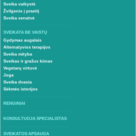
Sveika vaikystė
Žvilgsnis į praeitį
Sveika senatvė
SVEIKATA BE VAISTŲ
Gydymas augalais
Alternatyvios terapijos
Sveika mityba
Sveikas ir gražus kūnas
Vegetarų virtuvė
Joga
Sveika dvasia
Sėkmės istorijos
RENGINIAI
KONSULTUOJA SPECIALISTAS
SVEIKATOS APSAUGA