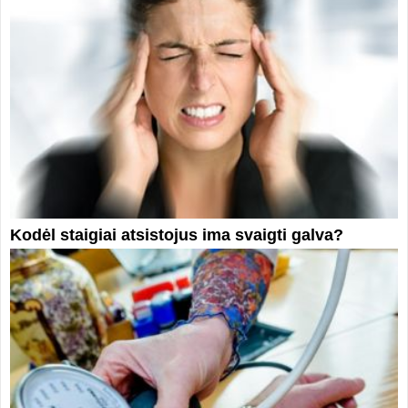
Kodėl staigiai atsistojus ima svaigti galva?