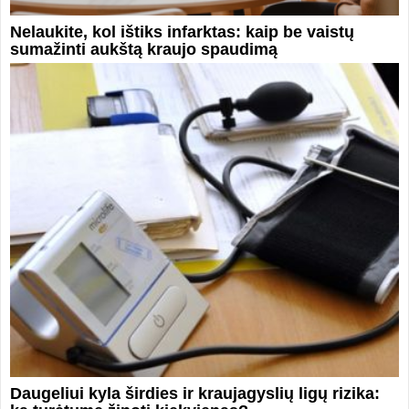
Nelaukite, kol ištiks infarktas: kaip be vaistų
sumažinti aukštą kraujo spaudimą
Daugeliui kyla širdies ir kraujagyslių ligų rizika: