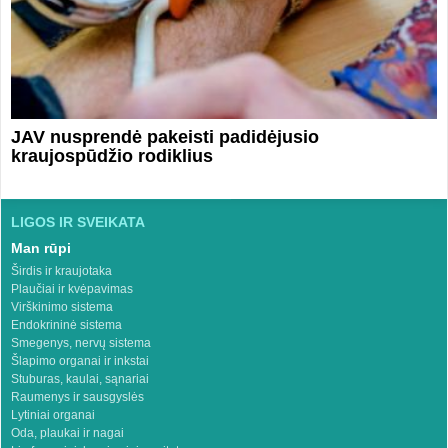
JAV nusprendė pakeisti padidėjusio
kraujospūdžio rodiklius
LIGOS IR SVEIKATA
Man rūpi
Širdis ir kraujotaka
Plaučiai ir kvėpavimas
Virškinimo sistema
Endokrininė sistema
Smegenys, nervų sistema
Šlapimo organai ir inkstai
Stuburas, kaulai, sąnariai
Raumenys ir sausgyslės
Lytiniai organai
Oda, plaukai ir nagai