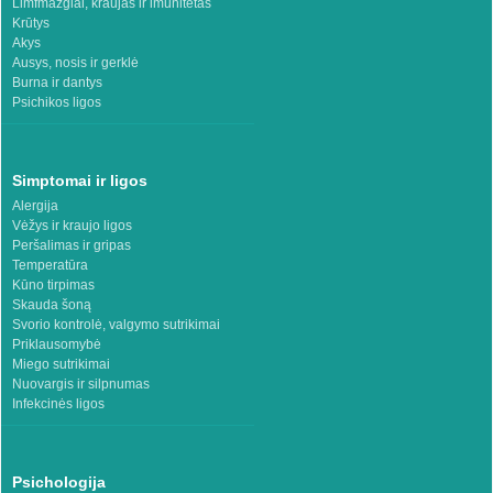
Limfmazgiai, kraujas ir imunitetas
Krūtys
Akys
Ausys, nosis ir gerklė
Burna ir dantys
Psichikos ligos
Simptomai ir ligos
Alergija
Vėžys ir kraujo ligos
Peršalimas ir gripas
Temperatūra
Kūno tirpimas
Skauda šoną
Svorio kontrolė, valgymo sutrikimai
Priklausomybė
Miego sutrikimai
Nuovargis ir silpnumas
Infekcinės ligos
Psichologija