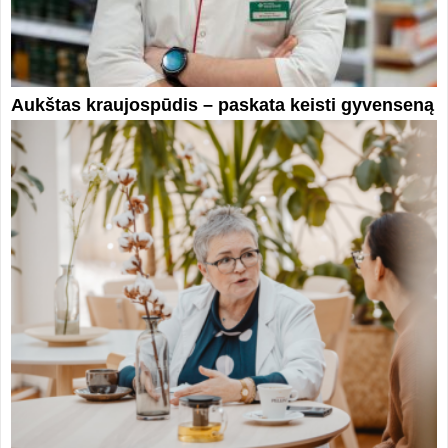
Aukštas kraujospūdis – paskata keisti gyvenseną