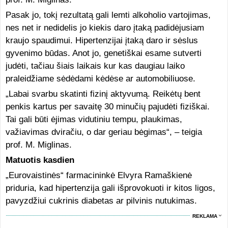
Pasak jo, tokį rezultatą gali lemti alkoholio vartojimas,
nes net ir nedidelis jo kiekis daro įtaką padidėjusiam
kraujo spaudimui. Hipertenzijai įtaką daro ir sėslus
gyvenimo būdas. Anot jo, genetiškai esame sutverti
judėti, tačiau šiais laikais kur kas daugiau laiko
praleidžiame sėdėdami kėdėse ar automobiliuose.
„Labai svarbu skatinti fizinį aktyvumą. Reikėtų bent
penkis kartus per savaitę 30 minučių pajudėti fiziškai.
Tai gali būti ėjimas vidutiniu tempu, plaukimas,
važiavimas dviračiu, o dar geriau bėgimas“, – teigia
prof. M. Miglinas.
Matuotis kasdien
„Eurovaistinės“ farmacininkė Elvyra Ramaškienė
priduria, kad hipertenzija gali išprovokuoti ir kitos ligos,
pavyzdžiui cukrinis diabetas ar pilvinis nutukimas.
REKLAMA