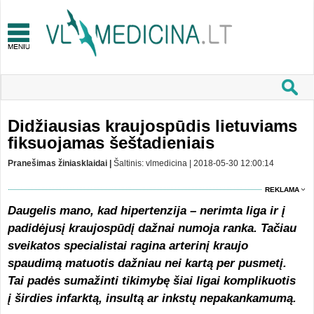
Didžiausias kraujospūdis lietuviams
fiksuojamas šeštadieniais
Pranešimas žiniasklaidai |
Šaltinis: vlmedicina | 2018-05-30 12:00:14
REKLAMA
Daugelis mano, kad hipertenzija – nerimta liga ir į
padidėjusį kraujospūdį dažnai numoja ranka. Tačiau
sveikatos specialistai ragina arterinį kraujo
spaudimą matuotis dažniau nei kartą per pusmetį.
Tai padės sumažinti tikimybę šiai ligai komplikuotis
į širdies infarktą, insultą ar inkstų nepakankamumą.