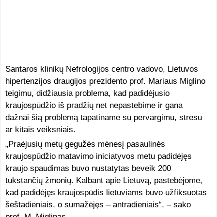
Santaros klinikų Nefrologijos centro vadovo, Lietuvos
hipertenzijos draugijos prezidento prof. Mariaus Miglino
teigimu, didžiausia problema, kad padidėjusio
kraujospūdžio iš pradžių net nepastebime ir gana
dažnai šią problemą tapatiname su pervargimu, stresu
ar kitais veiksniais.
„Praėjusių metų gegužės mėnesį pasaulinės
kraujospūdžio matavimo iniciatyvos metu padidėjęs
kraujo spaudimas buvo nustatytas beveik 200
tūkstančių žmonių. Kalbant apie Lietuvą, pastebėjome,
kad padidėjęs kraujospūdis lietuviams buvo užfiksuotas
šeštadieniais, o sumažėjęs – antradieniais“, – sako
prof. M. Miglinas.