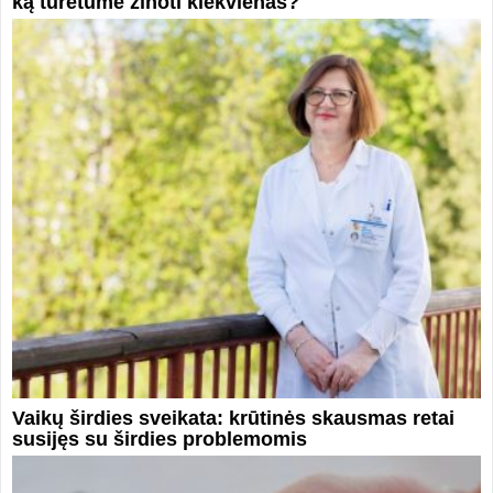
ką turėtume žinoti kiekvienas?
Vaikų širdies sveikata: krūtinės skausmas retai
susijęs su širdies problemomis