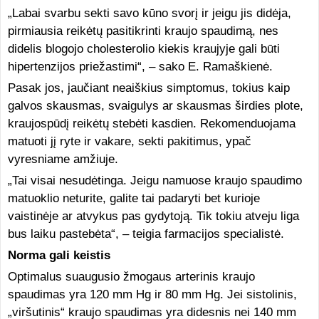
„Labai svarbu sekti savo kūno svorį ir jeigu jis didėja,
pirmiausia reikėtų pasitikrinti kraujo spaudimą, nes
didelis blogojo cholesterolio kiekis kraujyje gali būti
hipertenzijos priežastimi“, – sako E. Ramaškienė.
Pasak jos, jaučiant neaiškius simptomus, tokius kaip
galvos skausmas, svaigulys ar skausmas širdies plote,
kraujospūdį reikėtų stebėti kasdien. Rekomenduojama
matuoti jį ryte ir vakare, sekti pakitimus, ypač
vyresniame amžiuje.
„Tai visai nesudėtinga. Jeigu namuose kraujo spaudimo
matuoklio neturite, galite tai padaryti bet kurioje
vaistinėje ar atvykus pas gydytoją. Tik tokiu atveju liga
bus laiku pastebėta“, – teigia farmacijos specialistė.
Norma gali keistis
Optimalus suaugusio žmogaus arterinis kraujo
spaudimas yra 120 mm Hg ir 80 mm Hg. Jei sistolinis,
„viršutinis“ kraujo spaudimas yra didesnis nei 140 mm