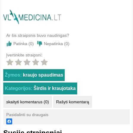
Ar šis straipsnis buvo naudingas?
Patinka (
0
)
Nepatinka (
0
)
Įvertinkite straipsni:
Žymos:
kraujo spaudimas
Kategorijos:
Širdis ir kraujotaka
skaityti komentarus (0)
Rašyti komentarą
Pasidalinti su draugais
Susiję straipsniai