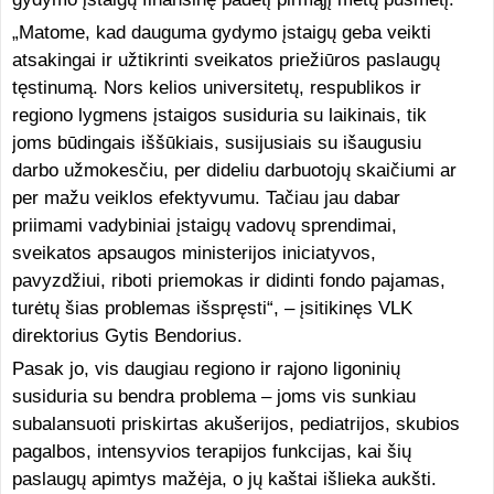
„Matome, kad dauguma gydymo įstaigų geba veikti
atsakingai ir užtikrinti sveikatos priežiūros paslaugų
tęstinumą. Nors kelios universitetų, respublikos ir
regiono lygmens įstaigos susiduria su laikinais, tik
joms būdingais iššūkiais, susijusiais su išaugusiu
darbo užmokesčiu, per dideliu darbuotojų skaičiumi ar
per mažu veiklos efektyvumu. Tačiau jau dabar
priimami vadybiniai įstaigų vadovų sprendimai,
sveikatos apsaugos ministerijos iniciatyvos,
pavyzdžiui, riboti priemokas ir didinti fondo pajamas,
turėtų šias problemas išspręsti“, – įsitikinęs VLK
direktorius Gytis Bendorius.
Pasak jo, vis daugiau regiono ir rajono ligoninių
susiduria su bendra problema – joms vis sunkiau
subalansuoti priskirtas akušerijos, pediatrijos, skubios
pagalbos, intensyvios terapijos funkcijas, kai šių
paslaugų apimtys mažėja, o jų kaštai išlieka aukšti.