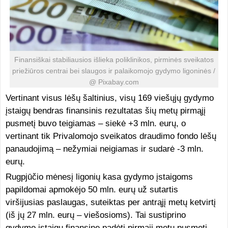
Finansiškai stabiliausios išlieka poliklinikos, pirminės sveikatos
priežiūros centrai bei slaugos ir palaikomojo gydymo ligoninės /
@ Pixabay.com
Vertinant visus lėšų šaltinius, visų 169 viešųjų gydymo
įstaigų bendras finansinis rezultatas šių metų pirmąjį
pusmetį buvo teigiamas – siekė +3 mln. eurų, o
vertinant tik Privalomojo sveikatos draudimo fondo lėšų
panaudojimą – nežymiai neigiamas ir sudarė -3 mln.
eurų.
Rugpjūčio mėnesį ligonių kasa gydymo įstaigoms
papildomai apmokėjo 50 mln. eurų už sutartis
viršijusias paslaugas, suteiktas per antrąjį metų ketvirtį
(iš jų 27 mln. eurų – viešosioms). Tai sustiprino
gydymo įstaigų finansinę padėtį pirmąjį metų pusmetį.