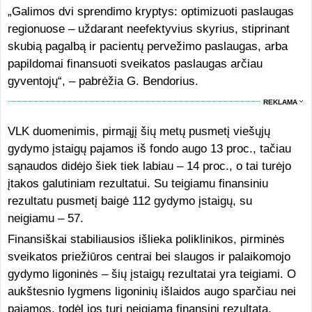
„Galimos dvi sprendimo kryptys: optimizuoti paslaugas
regionuose – uždarant neefektyvius skyrius, stiprinant
skubią pagalbą ir pacientų pervežimo paslaugas, arba
papildomai finansuoti sveikatos paslaugas arčiau
gyventojų“, – pabrėžia G. Bendorius.
REKLAMA
VLK duomenimis, pirmąjį šių metų pusmetį viešųjų
gydymo įstaigų pajamos iš fondo augo 13 proc., tačiau
sąnaudos didėjo šiek tiek labiau – 14 proc., o tai turėjo
įtakos galutiniam rezultatui. Su teigiamu finansiniu
rezultatu pusmetį baigė 112 gydymo įstaigų, su
neigiamu – 57.
Finansiškai stabiliausios išlieka poliklinikos, pirminės
sveikatos priežiūros centrai bei slaugos ir palaikomojo
gydymo ligoninės – šių įstaigų rezultatai yra teigiami. O
aukštesnio lygmens ligoninių išlaidos augo sparčiau nei
pajamos, todėl jos turi neigiamą finansinį rezultatą.