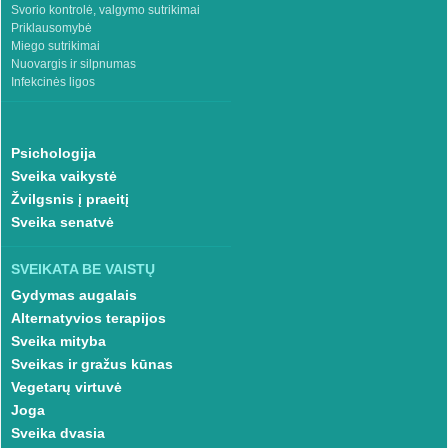
Svorio kontrolė, valgymo sutrikimai
Priklausomybė
Miego sutrikimai
Nuovargis ir silpnumas
Infekcinės ligos
Psichologija
Sveika vaikystė
Žvilgsnis į praeitį
Sveika senatvė
SVEIKATA BE VAISTŲ
Gydymas augalais
Alternatyvios terapijos
Sveika mityba
Sveikas ir gražus kūnas
Vegetarų virtuvė
Joga
Sveika dvasia