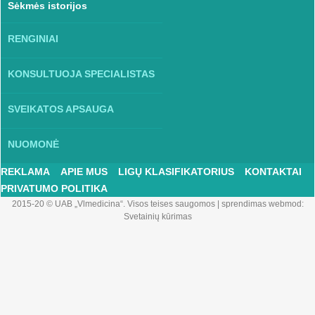
Sėkmės istorijos
RENGINIAI
KONSULTUOJA SPECIALISTAS
SVEIKATOS APSAUGA
NUOMONĖ
REKLAMA
APIE MUS
LIGŲ KLASIFIKATORIUS
KONTAKTAI
PRIVATUMO POLITIKA
2015-20 © UAB „Vlmedicina“. Visos teises saugomos
|
sprendimas webmod:
Svetainių kūrimas