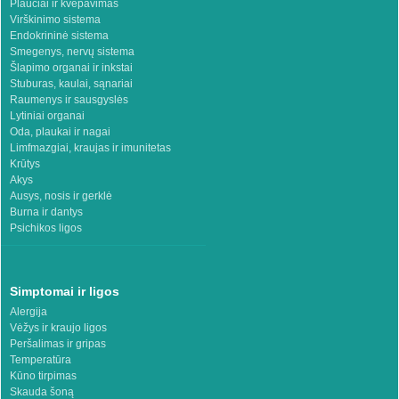
Plaučiai ir kvėpavimas
Virškinimo sistema
Endokrininė sistema
Smegenys, nervų sistema
Šlapimo organai ir inkstai
Stuburas, kaulai, sąnariai
Raumenys ir sausgyslės
Lytiniai organai
Oda, plaukai ir nagai
Limfmazgiai, kraujas ir imunitetas
Krūtys
Akys
Ausys, nosis ir gerklė
Burna ir dantys
Psichikos ligos
Simptomai ir ligos
Alergija
Vėžys ir kraujo ligos
Peršalimas ir gripas
Temperatūra
Kūno tirpimas
Skauda šoną