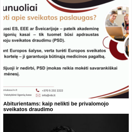
Abiturientams: kaip nelikti be privalomojo
sveikatos draudimo