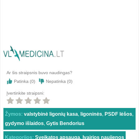
Ar šis straipsnis buvo naudingas?
Patinka (
0
)
Nepatinka (
0
)
Įvertinkite straipsni:
Žymos:
valstybinė ligonių kasa
,
ligoninės
,
PSDF lėšos
,
gydymo išlaidos
,
Gytis Bendorius
Kategorijos:
Sveikatos apsauga
,
Įvairios naujienos