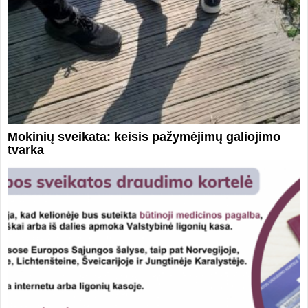
Mokinių sveikata: keisis pažymėjimų galiojimo
tvarka