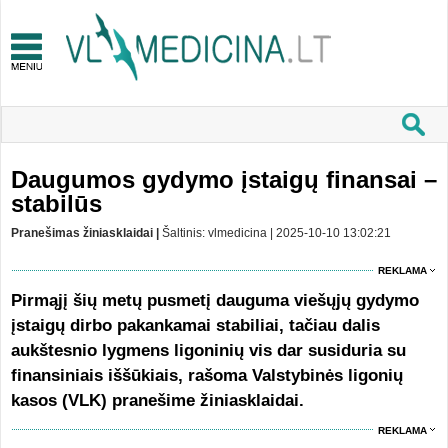
Daugumos gydymo įstaigų finansai –
stabilūs
Pranešimas žiniasklaidai |
Šaltinis: vlmedicina | 2025-10-10 13:02:21
REKLAMA
Pirmąjį šių metų pusmetį dauguma viešųjų gydymo
įstaigų dirbo pakankamai stabiliai, tačiau dalis
aukštesnio lygmens ligoninių vis dar susiduria su
finansiniais iššūkiais, rašoma Valstybinės ligonių
kasos (VLK) pranešime žiniasklaidai.
REKLAMA