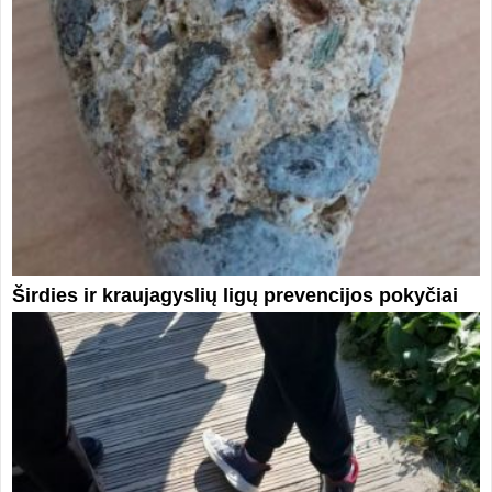
Širdies ir kraujagyslių ligų prevencijos pokyčiai