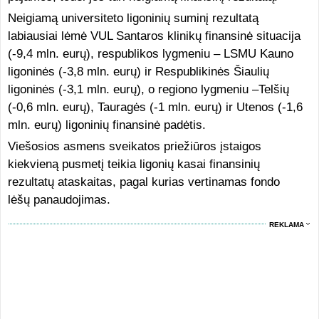
Neigiamą universiteto ligoninių suminį rezultatą
labiausiai lėmė VUL Santaros klinikų finansinė situacija
(-9,4 mln. eurų), respublikos lygmeniu – LSMU Kauno
ligoninės (-3,8 mln. eurų) ir Respublikinės Šiaulių
ligoninės (-3,1 mln. eurų), o regiono lygmeniu –Telšių
(-0,6 mln. eurų), Tauragės (-1 mln. eurų) ir Utenos (-1,6
mln. eurų) ligoninių finansinė padėtis.
Viešosios asmens sveikatos priežiūros įstaigos
kiekvieną pusmetį teikia ligonių kasai finansinių
rezultatų ataskaitas, pagal kurias vertinamas fondo
lėšų panaudojimas.
REKLAMA