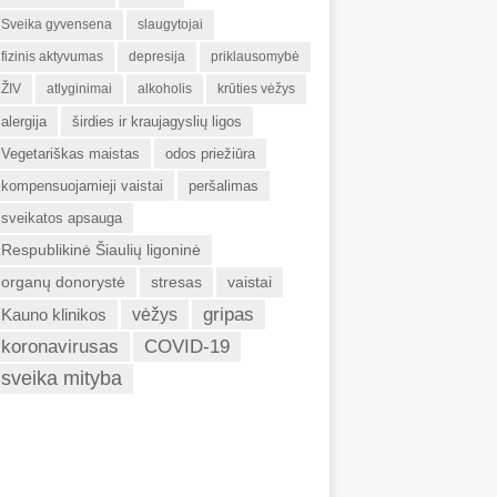
Sveika gyvensena
slaugytojai
fizinis aktyvumas
depresija
priklausomybė
ŽIV
atlyginimai
alkoholis
krūties vėžys
alergija
širdies ir kraujagyslių ligos
Vegetariškas maistas
odos priežiūra
kompensuojamieji vaistai
peršalimas
sveikatos apsauga
Respublikinė Šiaulių ligoninė
organų donorystė
stresas
vaistai
gripas
Kauno klinikos
vėžys
koronavirusas
COVID-19
sveika mityba