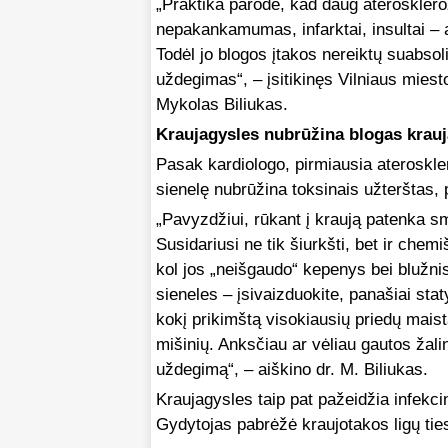
„Praktika parodė, kad daug ateroskleroz
nepakankamumas, infarktai, insultai – 
Todėl jo blogos įtakos nereiktų suabsoli
uždegimas“, – įsitikinęs Vilniaus miesto
Mykolas Biliukas.
Kraujagysles nubrūžina blogas krau
Pasak kardiologo, pirmiausia ateroskle
sienelę nubrūžina toksinais užterštas, p
„Pavyzdžiui, rūkant į kraują patenka sm
Susidariusi ne tik šiurkšti, bet ir chem
kol jos „neišgaudo“ kepenys bei blužnis
sieneles – įsivaizduokite, panašiai sta
kokį prikimštą visokiausių priedų maist
mišinių. Anksčiau ar vėliau gautos žali
uždegimą“, – aiškino dr. M. Biliukas.
Kraujagysles taip pat pažeidžia infekcin
Gydytojas pabrėžė kraujotakos ligų tie