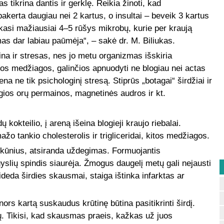
s tikrina dantis ir gerklę. Reikia žinoti, kad
pakerta daugiau nei 2 kartus, o insultai – beveik 3 kartus
asi mažiausiai 4–5 rūšys mikrobų, kurie per kraują
s dar labiau paūmėja“, – sakė dr. M. Biliukas.
na ir stresas, nes jo metu organizmas išskiria
ios medžiagos, galinčios apnuodyti ne blogiau nei actas
a ne tik psichologinį stresą. Stiprūs „botagai“ širdžiai ir
gios orų permainos, magnetinės audros ir kt.
kokteilio, į areną išeina blogieji kraujo riebalai.
o tankio cholesterolis ir trigliceridai, kitos medžiagos.
mkūnius, atsiranda uždegimas. Formuojantis
slių spindis siaurėja. Žmogus daugelį metų gali nejausti
ideda širdies skausmai, staiga ištinka infarktas ar
nors kartą suskaudus krūtinę būtina pasitikrinti širdį.
. Tikisi, kad skausmas praeis, kažkas už juos