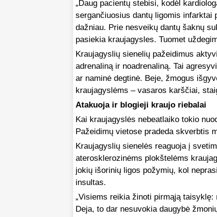
„Daug pacientų stebisi, kodėl kardiologa
sergančiuosius dantų ligomis infarktai 
dažniau. Prie nesveikų dantų šaknų suk
pasiekia kraujagysles. Tuomet uždegima
Kraujagyslių sienelių pažeidimus aktyvi
adrenaliną ir noadrenaliną. Tai agresyv
ar naminė degtinė. Beje, žmogus išgyven
kraujagyslėms – vasaros karščiai, stai
Atakuoja ir blogieji kraujo riebalai
Kai kraujagyslės nebeatlaiko tokio nuodų 
Pažeidimų vietose pradeda skverbtis maž
Kraujagyslių sienelės reaguoja į sveti
aterosklerozinėms plokštelėms kraujagy
jokių išorinių ligos požymių, kol nepras
insultas.
„Visiems reikia žinoti pirmąją taisyklę: 
Deja, to dar nesuvokia daugybė žmonių