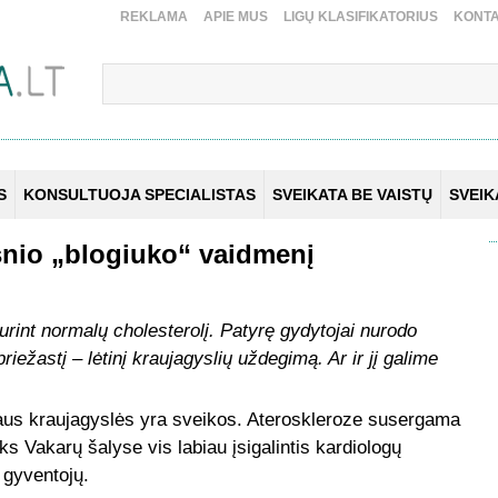
REKLAMA
APIE MUS
LIGŲ KLASIFIKATORIUS
KONTA
S
KONSULTUOJA SPECIALISTAS
SVEIKATA BE VAISTŲ
SVEI
snio „blogiuko“ vaidmenį
 turint normalų cholesterolį. Patyrę gydytojai nurodo
iežastį – lėtinį kraujagyslių uždegimą. Ar ir jį galime
aus kraujagyslės yra sveikos. Ateroskleroze susergama
ks Vakarų šalyse vis labiau įsigalintis kardiologų
 gyventojų.