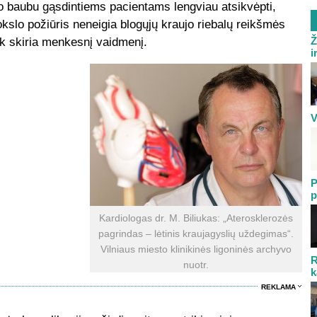
o baubu gąsdintiems pacientams lengviau atsikvėpti,
slo požiūris neneigia blogųjų kraujo riebalų reikšmės
Ž
ik skiria menkesnį vaidmenį.
i
V
P
p
Kardiologas dr. M. Biliukas: „Aterosklerozės
pagrindas – lėtinis kraujagyslių uždegimas“.
Vilniaus miesto klinikinės ligoninės archyvo
R
nuotr.
k
REKLAMA