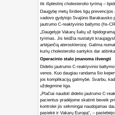
tik išplėstinį cholesterolio tyrimą – lip
Daugybę metų širdies ligų prevencijos a
vadovo gydytojo Svajūno Barakausko pa
jautrumo C-reaktyvinio baltymo (hs-CR
„Daugelyje Vakarų šalių už lipidogramą
tyrimas. Jis leidžia nustatyti kraujagy
artėjančią aterosklerozę. Galima numaty
kurių cholesterolio santykis dar atitink
Operacinio stalo įmanoma išvengti
Didelio jautrumo C-reaktyvinio baltymo 
venos. Kuo daugiau randama šio kepen
jos komplikacijų galimybė. Svarbu, kad
uždegimine liga.
„Plačiai naudoti didelio jautrumo C-re
pacientus pradėjome skatinti beveik p
kontrolei jis sėkmingai naudojamas dau
pasiekė ir Vakarų Europą“, – pastebėj