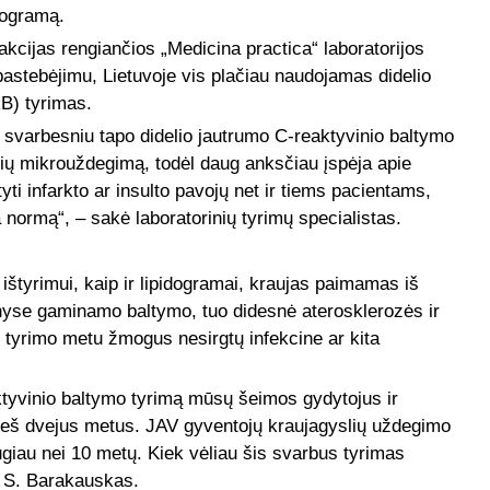
idogramą.
kcijas rengiančios „Medicina practica“ laboratorijos
stebėjimu, Lietuvoje vis plačiau naudojamas didelio
B) tyrimas.
 svarbesniu tapo didelio jautrumo C-reaktyvinio baltymo
slių mikrouždegimą, todėl daug anksčiau įspėja apie
ti infarkto ar insulto pavojų net ir tiems pacientams,
a normą“, – sakė laboratorinių tyrimų specialistas.
ištyrimui, kaip ir lipidogramai, kraujas paimamas iš
yse gaminamo baltymo, tuo didesnė aterosklerozės ir
 tyrimo metu žmogus nesirgtų infekcine ar kita
aktyvinio baltymo tyrimą mūsų šeimos gydytojus ir
rieš dvejus metus. JAV gyventojų kraujagyslių uždegimo
giau nei 10 metų. Kiek vėliau šis svarbus tyrimas
o S. Barakauskas.