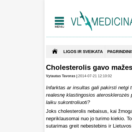
LIGOS IR SVEIKATA
PAGRINDINI
Cholesterolis gavo maže
Vytautas Tavoras |
2014-07-21 12:10:02
Infarktas ar insultas gali pakirsti netgi
realesnę klastingosios aterosklerozės pr
laiku sukontroliuoti?
Joks cholesterolis nebaisus, kai žmog
nepriklausomai nuo jo turimo kiekio. To
sutarimas greit nebestebins ir Lietuvos