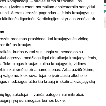
ės komplikacijų – širdies ritmo sutrikimai, jos
atvejų įvyksta esant normaliam cholesterolio santykiui.
T
p
utinti. Aterosklerozės pagrindas – lėtinis kraujagyslių
 klinikinės ligoninės Kardiologijos skyriaus vedėjas dr.
jas
rozės procesas prasideda, kai kraujagyslės vidinę
er tirštas kraujas.
alkės, kurios tvirtai susijungia su hemoglobinu.
iškai agresyvi medžiaga ilgai cirkuliuoja kraujagyslėmis,
. Toks blogas kraujas zulina kraujagyslių vidines
tybininkai smėliu trina namo sienas. Arba pažiūrėkime,
ą valgome, kiek suvartojame įvairiausių alkoholio
ngos medžiagos užteršia kraują ir skatina kraujagyslių
ių ligų sukėlėjai – įvairūs patogeniniai mikrobai.
sioginį ryšį su žmogaus burnos būkle.