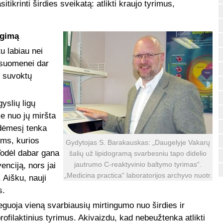
itikrinti širdies sveikatą: atlikti kraujo tyrimus,
egimą
u labiau nei
visuomenei dar
i suvoktų
yslių ligų
je nuo jų miršta
 dėmesį tenka
oms, kurios
Gydytojas S. Barakauskas: „Daugelyje Vakarų
 Todėl dabar gana
šalių už lipidogramą svarbesniu tapo didelio
jautrumo C-reaktyvinio baltymo tyrimas“.
enciją, nors jai
„Medicina practica“ laboratorijos archyvo nuotr.
. Aišku, nauji
s.
eguoja vieną svarbiausių mirtingumo nuo širdies ir
rofilaktinius tyrimus. Akivaizdu, kad nebeužtenka atlikti