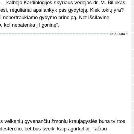
, – kalbėjo Kardiologijos skyriaus vedėjas dr. M. Biliukas.
utiesi, reguliariai apsilankyk pas gydytoją. Kiek tokių yra?
mi nepertraukiamo gydymo principą. Net išsilavinę
kol nepatenka į ligoninę“.
REKLAMA
kos veiksnių gyvenančių žmonių kraujagyslės būna tvirtos
olesterolio, bet bus sveiki kaip agurkėliai. Tačiau