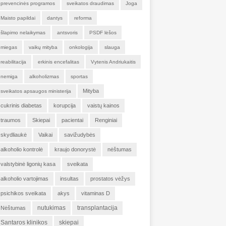
prevencinės programos
sveikatos draudimas
Joga
Maisto papildai
dantys
reforma
šlapimo nelaikymas
antsvoris
PSDF lėšos
miegas
vaikų mityba
onkologija
slauga
reabilitacija
erkinis encefalitas
Vytenis Andriukaitis
nemiga
alkoholizmas
sportas
Mityba
sveikatos apsaugos ministerija
cukrinis diabetas
korupcija
vaistų kainos
traumos
Skiepai
pacientai
Renginiai
skydliaukė
Vaikai
savižudybės
alkoholio kontrolė
kraujo donorystė
nėštumas
valstybinė ligonių kasa
sveikata
alkoholio vartojimas
insultas
prostatos vėžys
psichikos sveikata
akys
vitaminas D
nutukimas
transplantacija
Nėštumas
Santaros klinikos
skiepai