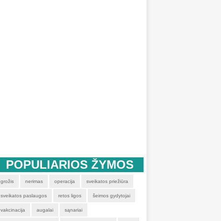
POPULIARIOS ŽYMOS
grožis
nerimas
operacija
sveikatos priežiūra
sveikatos paslaugos
retos ligos
šeimos gydytojai
vakcinacija
augalai
sąnariai