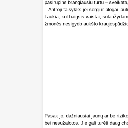
pasirūpins brangiausiu turtu – sveikata
– Antroji taisyklė: jei sergi ir blogai ja
Laukia, kol baigsis vaistai, sulaužyda
žmonės nesigydo aukšto kraujospūdžio, 
Pasak jo, dažniausiai jaunų ar be rizi
bei nesužalotos. Jie gali turėti daug ch