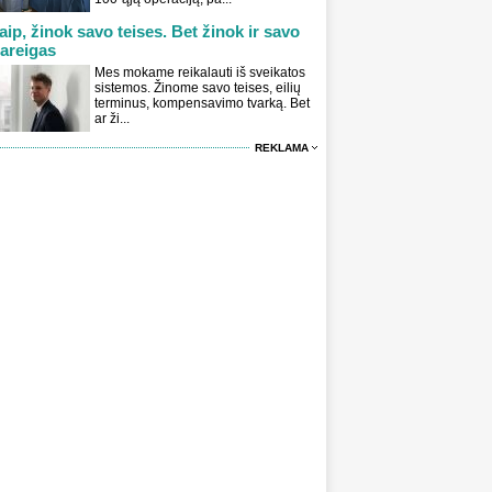
aip, žinok savo teises. Bet žinok ir savo
areigas
Mes mokame reikalauti iš sveikatos
sistemos. Žinome savo teises, eilių
terminus, kompensavimo tvarką. Bet
ar ži...
REKLAMA