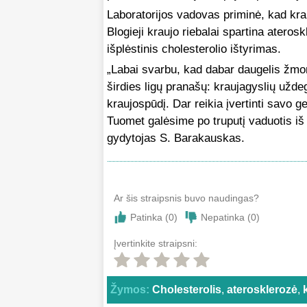
Laboratorijos vadovas priminė, kad krau
Blogieji kraujo riebalai spartina ateros
išplėstinis cholesterolio ištyrimas.
„Labai svarbu, kad dabar daugelis žmoni
širdies ligų pranašų: kraujagyslių uždeg
kraujospūdį. Dar reikia įvertinti savo g
Tuomet galėsime po truputį vaduotis iš 
gydytojas S. Barakauskas.
Ar šis straipsnis buvo naudingas?
Patinka (
0
)
Nepatinka (
0
)
Įvertinkite straipsni:
Žymos:
Cholesterolis
,
aterosklerozė
,