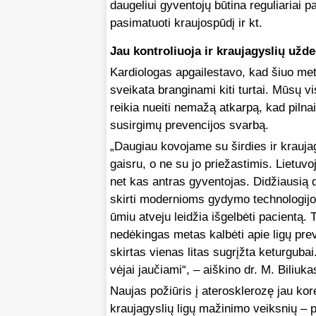
daugeliui gyventojų būtina reguliariai pas
pasimatuoti kraujospūdį ir kt.
Jau kontroliuoja ir kraujagyslių užd
Kardiologas apgailestavo, kad šiuo met
sveikata branginami kiti turtai. Mūsų 
reikia nueiti nemažą atkarpą, kad pilna
susirgimų prevencijos svarbą.
„Daugiau kovojame su širdies ir kraujag
gaisru, o ne su jo priežastimis. Lietuvo
net kas antras gyventojas. Didžiausią
skirti modernioms gydymo technologij
ūmiu atveju leidžia išgelbėti pacientą.
nedėkingas metas kalbėti apie ligų prev
skirtas vienas litas sugrįžta keturgubai
vėjai jaučiami“, – aiškino dr. M. Biliuka
Naujas požiūris į aterosklerozę jau kor
kraujagyslių ligų mažinimo veiksnių – p