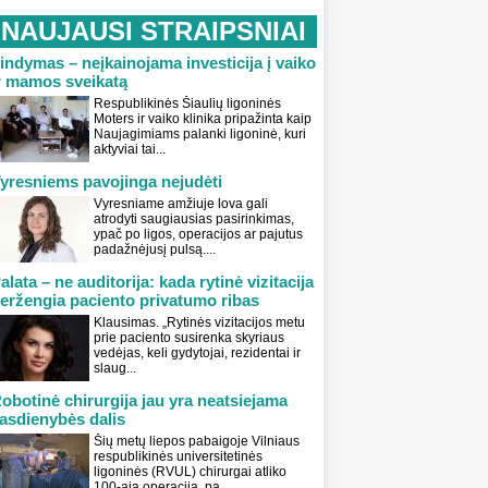
NAUJAUSI STRAIPSNIAI
indymas – neįkainojama investicija į vaiko
r mamos sveikatą
Respublikinės Šiaulių ligoninės
Moters ir vaiko klinika pripažinta kaip
Naujagimiams palanki ligoninė, kuri
aktyviai tai...
yresniems pavojinga nejudėti
Vyresniame amžiuje lova gali
atrodyti saugiausias pasirinkimas,
ypač po ligos, operacijos ar pajutus
padažnėjusį pulsą....
alata – ne auditorija: kada rytinė vizitacija
eržengia paciento privatumo ribas
Klausimas. „Rytinės vizitacijos metu
prie paciento susirenka skyriaus
vedėjas, keli gydytojai, rezidentai ir
slaug...
obotinė chirurgija jau yra neatsiejama
asdienybės dalis
Šių metų liepos pabaigoje Vilniaus
respublikinės universitetinės
ligoninės (RVUL) chirurgai atliko
100-ąją operaciją, pa...