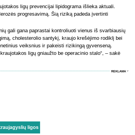
jotakos ligų prevencijai lipidograma išlieka aktuali.
klerozės progresavimą. Šią riziką padeda įvertinti
ų gali gana paprastai kontroliuoti vienus iš svarbiausių
imą, cholesterolio santykį, kraujo krešėjimo rodiklį bei
enetinius veiksnius ir pakeisti rizikingą gyvenseną.
kraujotakos ligų gniaužto be operacinio stalo“, – sakė
REKLAMA
kraujagyslių ligos