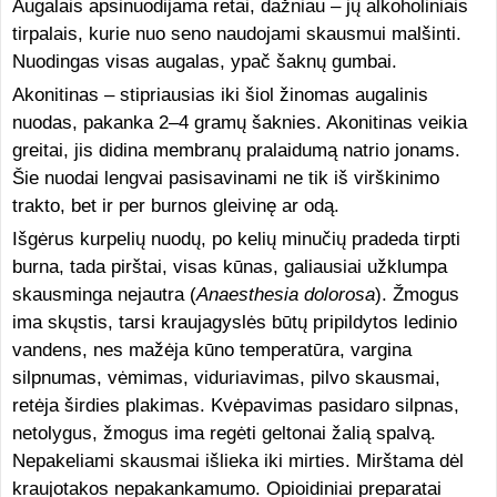
Augalais apsinuodijama retai, dažniau – jų alkoholiniais
tirpalais, kurie nuo seno naudojami skausmui malšinti.
Nuodingas visas augalas, ypač šaknų gumbai.
Akonitinas – stipriausias iki šiol žinomas augalinis
nuodas, pakanka 2–4 gramų šaknies. Akonitinas veikia
greitai, jis didina membranų pralaidumą natrio jonams.
Šie nuodai lengvai pasisavinami ne tik iš virškinimo
trakto, bet ir per burnos gleivinę ar odą.
Išgėrus kurpelių nuodų, po kelių minučių pradeda tirpti
burna, tada pirštai, visas kūnas, galiausiai užklumpa
skausminga nejautra (
Anaesthesia dolorosa
). Žmogus
ima skųstis, tarsi kraujagyslės būtų pripildytos ledinio
vandens, nes mažėja kūno temperatūra, vargina
silpnumas, vėmimas, viduriavimas, pilvo skausmai,
retėja širdies plakimas. Kvėpavimas pasidaro silpnas,
netolygus, žmogus ima regėti geltonai žalią spalvą.
Nepakeliami skausmai išlieka iki mirties. Mirštama dėl
kraujotakos nepakankamumo. Opioidiniai preparatai