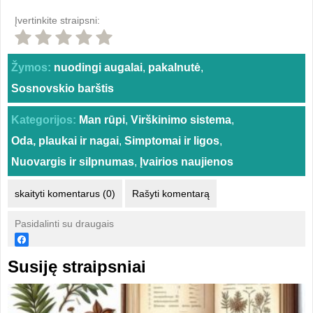
Įvertinkite straipsni:
Žymos:
nuodingi augalai
,
pakalnutė
,
Sosnovskio barštis
Kategorijos:
Man rūpi
,
Virškinimo sistema
,
Oda, plaukai ir nagai
,
Simptomai ir ligos
,
Nuovargis ir silpnumas
,
Įvairios naujienos
skaityti komentarus (0)
Rašyti komentarą
Pasidalinti su draugais
Susiję straipsniai