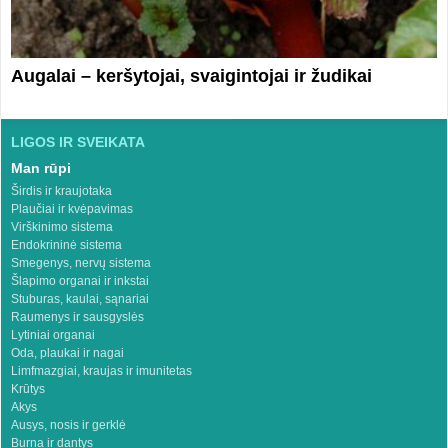
Augalai – keršytojai, svaigintojai ir žudikai
LIGOS IR SVEIKATA
Man rūpi
Širdis ir kraujotaka
Plaučiai ir kvėpavimas
Virškinimo sistema
Endokrininė sistema
Smegenys, nervų sistema
Šlapimo organai ir inkstai
Stuburas, kaulai, sąnariai
Raumenys ir sausgyslės
Lytiniai organai
Oda, plaukai ir nagai
Limfmazgiai, kraujas ir imunitetas
Krūtys
Akys
Ausys, nosis ir gerklė
Burna ir dantys