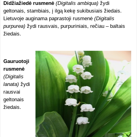
Didžiažiedė rusmenė
(Digitalis ambiqua)
žydi
geltonais, stambiais, į ilgą kekę sukibusiais žiedais.
Lietuvoje auginama paprastoji rusmenė
(Digitalis
purpurea)
žydi rausvais, purpuriniais, rečiau – baltais
žiedais.
Gauruotoji
rusmenė
(Digitalis
lanata)
žydi
rausvai
geltonais
žiedais.