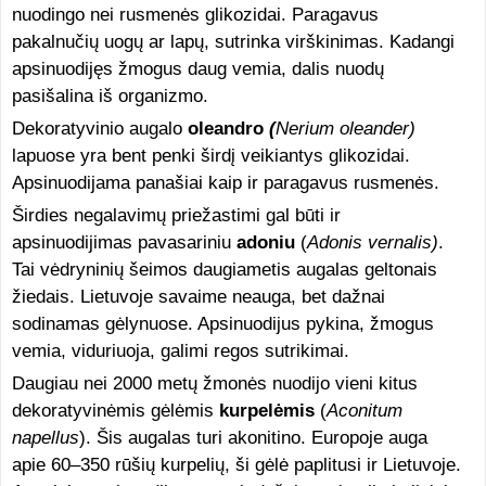
nuodingo nei rusmenės glikozidai. Paragavus
pakalnučių uogų ar lapų, sutrinka virškinimas. Kadangi
apsinuodijęs žmogus daug vemia, dalis nuodų
pasišalina iš organizmo.
Dekoratyvinio augalo
oleandro
(
Nerium oleander)
lapuose yra bent penki širdį veikiantys glikozidai.
Apsinuodijama panašiai kaip ir paragavus rusmenės.
Širdies negalavimų priežastimi gal būti ir
apsinuodijimas pavasariniu
adoniu
(
Adonis vernalis)
.
Tai vėdryninių šeimos daugiametis augalas geltonais
žiedais. Lietuvoje savaime neauga, bet dažnai
sodinamas gėlynuose. Apsinuodijus pykina, žmogus
vemia, viduriuoja, galimi regos sutrikimai.
Daugiau nei 2000 metų žmonės nuodijo vieni kitus
dekoratyvinėmis gėlėmis
kurpelėmis
(
Aconitum
napellus
). Šis augalas turi akonitino. Europoje auga
apie 60–350 rūšių kurpelių, ši gėlė paplitusi ir Lietuvoje.