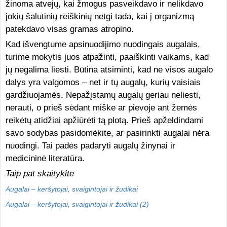
žinoma atvejų, kai žmogus pasveikdavo ir nelikdavo
jokių šalutinių reiškinių netgi tada, kai į organizmą
patekdavo visas gramas atropino.
Kad išvengtume apsinuodijimo nuodingais augalais,
turime mokytis juos atpažinti, paaiškinti vaikams, kad
jų negalima liesti. Būtina atsiminti, kad ne visos augalo
dalys yra valgomos – net ir tų augalų, kurių vaisiais
gardžiuojamės. Nepažįstamų augalų geriau neliesti,
nerauti, o prieš sėdant miške ar pievoje ant žemės
reikėtų atidžiai apžiūrėti tą plotą. Prieš apželdindami
savo sodybas pasidomėkite, ar pasirinkti augalai nėra
nuodingi. Tai padės padaryti augalų žinynai ir
medicininė literatūra.
Taip pat skaitykite
Augalai – keršytojai, svaigintojai ir žudikai
Augalai – keršytojai, svaigintojai ir žudikai (2)