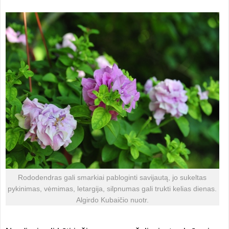
Rododendras gali smarkiai pabloginti savijautą, jo sukeltas
pykinimas, vėmimas, letargija, silpnumas gali trukti kelias dienas.
Algirdo Kubaičio nuotr.