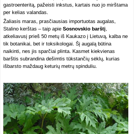
gastroenteritą, pažeisti inkstus, kartais nuo jo mirštama
per kelias valandas.
Žaliasis maras, prasčiausias importuotas augalas,
Stalino kerštas – taip apie
Sosnovskio barštį
,
atkeliavusį prieš 50 metų iš Kaukazo į Lietuvą, kalba ne
tik botanikai, bet ir toksikologai. Šį augalą būtina
naikinti, nes jis sparčiai plinta. Kasmet kiekvienas
barštis subrandina dešimtis tūkstančių sėklų, kurias
išbarsto maždaug keturių metrų spinduliu.