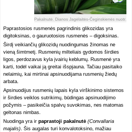
Pakalnutė. Dianos Jagėlaitės-Čeginskienės nuotr.
Paprastosios rusmenės pagrindinis glikozidas yra
digitoksinas, o gauruotosios rusmenės – digoksinas.
Širdį veikiančių glikozidų nuodingumas žinomas ne
vieną šimtmetį. Rusmenių milteliais gydomos širdies
ligos, perdozavus kyla įvairių keblumų. Rusmenė yra
karti, todėl vaikai ją greitai išspjauna. Tačiau pasitaiko
nelaimių, kai mirtinai apsinuodijama rusmenių žiedų
arbata.
Apsinuodijus rusmenių lapais kyla virškinimo sistemos
ir širdies veiklos sutrikimų, būdingas apsinuodijimo
požymis – pasikeičia spalvų suvokimas, nes matomas
geltonas nimbas.
Nuodinga yra ir
paprastoji pakalnutė
(Convallaria
majalis)
. Šis augalas turi konvalotoksino, mažiau