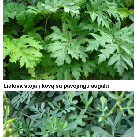
Lietuva stoja į kovą su pavojingu augalu