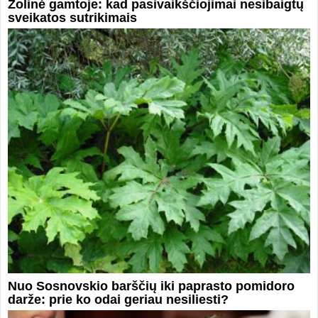
Žolinė gamtoje: kad pasivaikščiojimai nesibaigtų
sveikatos sutrikimais
Nuo Sosnovskio barščių iki paprasto pomidoro
darže: prie ko odai geriau nesiliesti?