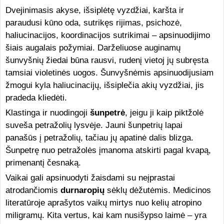
Dvejinimasis akyse, išsiplėtę vyzdžiai, karšta ir
paraudusi kūno oda, sutrikęs rijimas, psichozė,
haliucinacijos, koordinacijos sutrikimai – apsinuodijimo
šiais augalais požymiai. Darželiuose auginamų
šunvyšnių žiedai būna rausvi, rudenį vietoj jų subręsta
tamsiai violetinės uogos. Šunvyšnėmis apsinuodijusiam
žmogui kyla haliucinacijų, išsiplečia akių vyzdžiai, jis
pradeda kliedėti.
Klastinga ir nuodingoji
šunpetrė
, jeigu ji kaip piktžolė
suveša petražolių lysvėje. Jauni šunpetrių lapai
panašūs į petražolių, tačiau jų apatinė dalis blizga.
Šunpetrę nuo petražolės įmanoma atskirti pagal kvapą,
primenantį česnaką.
Vaikai gali apsinuodyti žaisdami su neįprastai
atrodančiomis
durnaropių
sėklų dėžutėmis. Medicinos
literatūroje aprašytos vaikų mirtys nuo kelių atropino
miligramų. Kita vertus, kai kam nusišypso laimė – yra