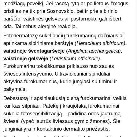
medžiagų poveikį. Jei rasotą rytą ar po lietaus žmogus
prisilies ne tik prie Sosnovskio, bet ir prie sibirinio
barščio, vaistinės gelsvės ar pastarnoko, gali išberti
odą. Tai nebus alerginė reakcija.
Fotodermatozę sukeliančių furokumarinų dažniausiai
aptinkama sibiriniame barštyje (
Heracleum sibiricum)
,
vaistinėje šventagaršvėje
(
Angelica aechangelica)
,
vaistinėje gelsvėje
(
Levisticum officinale).
Furokumarinų toksiškumas priklauso nuo saulės
šviesos intensyvumo. Ultravioletiniai spinduliai
aktyvina furokumarinus, kurie jungiasi su timinu ir
baltymais.
Debesuotą ir apsiniaukusią dieną furokumarinai veikia
kur kas silpniau. Patekę į kraujotaką furokumarinai
sukelia fotosensibilizaciją – padidina odos jautrumą
šviesai (ypač jautrūs šviesaus gymio žmonės). Šie
junginiai yra ir kontaktinio dermatito priežastis.