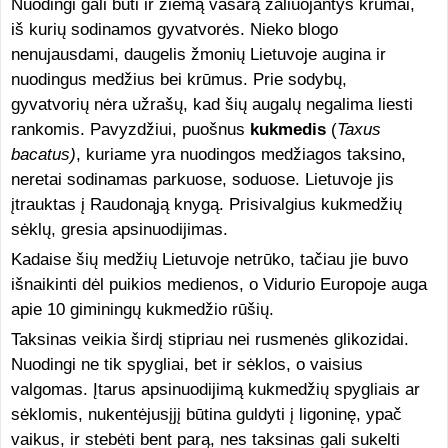
Nuodingi gali būti ir žiemą vasarą žaliuojantys krūmai,
iš kurių sodinamos gyvatvorės. Nieko blogo
nenujausdami, daugelis žmonių Lietuvoje augina ir
nuodingus medžius bei krūmus. Prie sodybų,
gyvatvorių nėra užrašų, kad šių augalų negalima liesti
rankomis. Pavyzdžiui, puošnus
kukmedis
(
Taxus
bacatus)
, kuriame yra nuodingos medžiagos taksino,
neretai sodinamas parkuose, soduose. Lietuvoje jis
įtrauktas į Raudonąją knygą. Prisivalgius kukmedžių
sėklų, gresia apsinuodijimas.
Kadaise šių medžių Lietuvoje netrūko, tačiau jie buvo
išnaikinti dėl puikios medienos, o Vidurio Europoje auga
apie 10 giminingų kukmedžio rūšių.
Taksinas veikia širdį stipriau nei rusmenės glikozidai.
Nuo­dingi ne tik spygliai, bet ir sėklos, o vaisius
valgomas. Įtarus apsinuodijimą kukmedžių spygliais ar
sėklomis, nukentėjusįjį būtina guldyti į ligoninę, ypač
vaikus, ir stebėti bent parą, nes taksinas gali sukelti