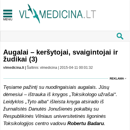
Augalai – keršytojai, svaigintojai ir
žudikai (3)
vlmedicina.lt |
Šaltinis: vlmedicina | 2015-04-11 00:01:32
REKLAMA
Tęsiame pažintį su nuodingaisiais augalais. Jūsų
dėmesiui – ištrauka iš knygos „Toksikologo užrašai“.
Leidyklos „Tyto alba“ išleista knyga atsirado iš
žurnalistės Danutės Jonušienės pokalbių su
Respublikinės Vilniaus universitetinės ligoninės
Toksikologijos centro vadovu
Robertu Badaru
.