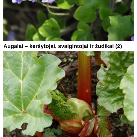
Augalai – keršytojai, svaigintojai ir žudikai (2)