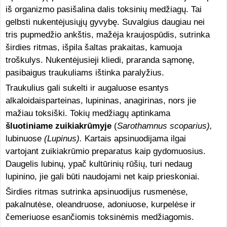
iš organizmo pasišalina dalis toksinių medžiagų. Tai
gelbsti nukentėjusiųjų gyvybę. Suvalgius daugiau nei
tris pupmedžio ankštis, mažėja kraujospūdis, sutrinka
širdies rit­mas, išpila šaltas prakaitas, kamuoja
troškulys. Nukentėjusieji kliedi, praranda sąmonę,
pasibaigus traukuliams ištinka paralyžius.
Traukulius gali sukelti ir augaluose esantys
alkaloidaisparteinas, lupininas, anagirinas, nors jie
mažiau toksiški. Tokių medžiagų aptinkama
šluotiniame zuikiakrūmyje
(
Sarothamnus scoparius),
lubinuose
(Lupinus).
Kartais apsinuodijama ilgai
vartojant zuikiakrūmio preparatus kaip gydomuosius.
Daugelis lubinų, ypač kultūrinių rūšių, turi nedaug
lupinino, jie gali būti naudojami net kaip prieskoniai.
Širdies ritmas sutrinka apsinuodijus rusmenėse,
pakalnutėse, oleandruose, adoniuose, kurpelėse ir
čemeriuose esančiomis toksinėmis medžiagomis.