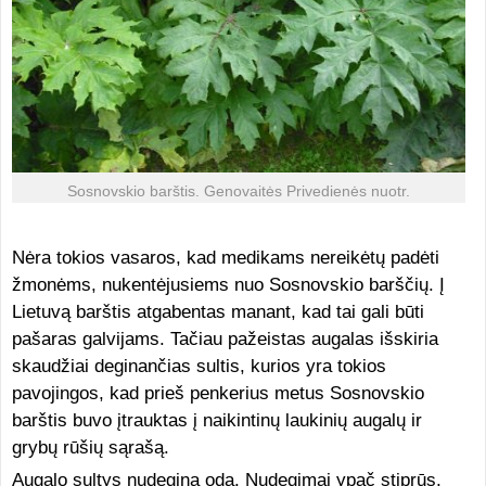
Sosnovskio barštis. Genovaitės Privedienės nuotr.
Nėra tokios vasaros, kad medikams nereikėtų padėti
žmonėms, nukentėjusiems nuo Sosnovskio barščių. Į
Lietuvą barštis atgabentas manant, kad tai gali būti
pašaras galvijams. Tačiau pažeistas augalas išskiria
skaudžiai deginančias sultis, kurios yra tokios
pavojingos, kad prieš penkerius metus Sosnovskio
barštis buvo įtrauktas į naikintinų laukinių augalų ir
grybų rūšių sąrašą.
Augalo sultys nudegina odą. Nudegimai ypač stiprūs,