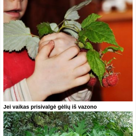
Jei vaikas prisivalgė gėlių iš vazono