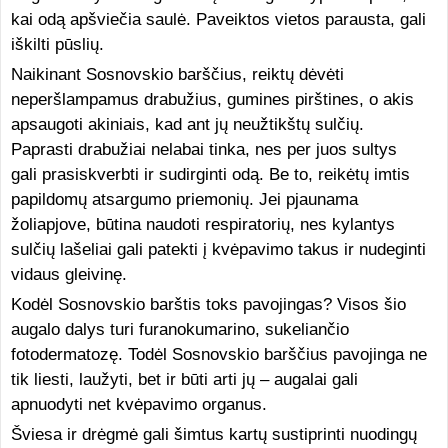
kai odą apšviečia saulė. Paveiktos vietos parausta, gali
iškilti pūslių.
Naikinant Sosnovskio barščius, reiktų dėvėti
neperšlampamus drabužius, gumines pirštines, o akis
apsaugoti akiniais, kad ant jų neužtikštų sulčių.
Paprasti drabužiai nelabai tinka, nes per juos sultys
gali prasiskverbti ir sudirginti odą. Be to, reikėtų imtis
papildomų atsargumo priemonių. Jei pjaunama
žoliapjove, būtina naudoti respiratorių, nes kylantys
sulčių lašeliai gali patekti į kvėpavimo takus ir nudeginti
vidaus gleivinę.
Kodėl Sosnovskio barštis toks pavojingas? Visos šio
augalo dalys turi furanokumarino, sukeliančio
fotodermatozę. Todėl Sosnovskio barščius pavojinga ne
tik liesti, laužyti, bet ir būti arti jų – augalai gali
apnuodyti net kvėpavimo organus.
Šviesa ir drėgmė gali šimtus kartų sustiprinti nuodingų