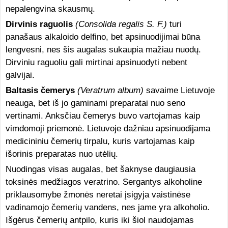
nepalengvina skausmų.
Dirvinis raguolis
(Consolida regalis S. F.)
turi
panašaus alkaloido delfino, bet apsinuodijimai būna
lengvesni, nes šis augalas sukaupia mažiau nuodų.
Dirviniu raguoliu gali mirtinai apsinuodyti nebent
galvijai.
Baltasis čemerys
(Veratrum album)
savaime Lietuvoje
neauga, bet iš jo gaminami preparatai nuo seno
vertinami. Anksčiau čemerys buvo vartojamas kaip
vimdomoji priemonė. Lietuvoje dažniau apsinuodijama
medicininiu čemerių tirpalu, kuris vartojamas kaip
išorinis preparatas nuo utėlių.
Nuodingas visas augalas, bet šaknyse daugiausia
toksinės medžiagos veratrino. Sergantys alkoholine
priklausomybe žmonės neretai įsigyja vaistinėse
vadinamojo čemerių vandens, nes jame yra alkoholio.
Išgėrus čemerių antpilo, kuris iki šiol naudojamas