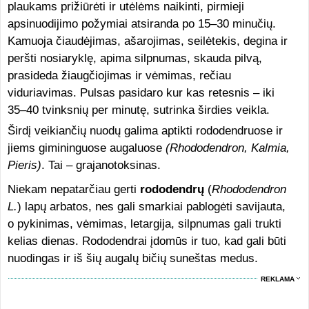
plaukams prižiūrėti ir utėlėms naikinti, pirmieji
apsinuodijimo požymiai atsiranda po 15–30 minučių.
Kamuoja čiaudėjimas, ašarojimas, seilėtekis, degina ir
peršti nosiaryklę, apima silpnumas, skauda pilvą,
prasideda žiaugčiojimas ir vėmimas, rečiau
viduriavimas. Pulsas pasidaro kur kas retesnis – iki
35–40 tvinksnių per minutę, sutrinka širdies veikla.
Širdį veikiančių nuodų galima aptikti rododendruose ir
jiems gimininguose augaluose
(Rhododendron, Kalmia,
Pieris)
. Tai – grajanotoksinas.
Niekam nepatarčiau gerti
rododendrų
(
Rhododendron
L.
) lapų arbatos, nes gali smarkiai pablogėti savijauta,
o pykinimas, vėmimas, letargija, silpnumas gali trukti
kelias dienas. Rododendrai įdomūs ir tuo, kad gali būti
nuodingas ir iš šių augalų bičių suneštas medus.
REKLAMA