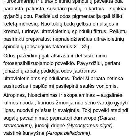
Furokumarinų ir ultravioletinių spindulių paveikta oda
parausta, patinsta, susidaro pūslių, o kartais – sunkiai
gyjančių opų. Padidėjusi odos pigmentacija gali išlikti
keletą mėnesių. Nuo tokių bėdų gelbsti emulsijos ir
kremai, turintys ultravioletinių spindulių filtrus. Reikėtų
pasirinkti preparatus, nepraleidžiančius ultravioletinių
spindulių (apsauginis faktorius 21–35).
Odos pažeidimų gali atsirasti ir dėl sisteminio
fotosensibilizuojamojo poveikio. Pavyzdžiui, geriant
jonažolių arbatą padidėja odos jautrumas
ultravioletiniams spinduliams. Todėl ši arbata netinka
susiruošus į paplūdimį pasilepinti saulės voniomis.
Atropinas, hiosciaminas ir skopalaminas – augalinės
kilmės nuodai, kuriuos žmonija nuo seno vartojo gydyti
ligas, nuodyti priešus ir svaigintis. Tokį poveikį atspindi
augalų pavadinimai: paprastoji durnaropė
(Datura
stramonium),
juodoji drignė
(Hyoacyamus niger),
vaistinė šunvyšnė
(Atropa belladonna)
.