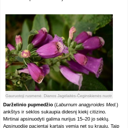
Gauruotoji rusmenė. Dianos Jagėlaitės-Čeginskienės nuotr.
Darželinio pupmedžio
(
Laburnum anagyroides Med
.)
ankštys ir sėklos sukaupia didesnį kiekį citizino.
Mirtinai apsinuodyti galima nurijus 15–20 jo sėklų.
Apsinuodiję pacientai kartais vemia net su krauju. Taip