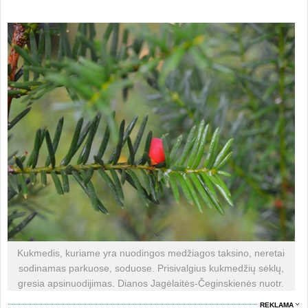
Kukmedis, kuriame yra nuodingos medžiagos taksino, neretai
sodinamas parkuose, soduose. Prisivalgius kukmedžių sėklų,
gresia apsinuodijimas. Dianos Jagėlaitės-Čeginskienės nuotr.
REKLAMA