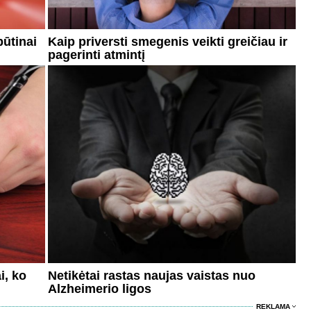
būtinai
Kaip priversti smegenis veikti greičiau ir
pagerinti atmintį
i, ko
Netikėtai rastas naujas vaistas nuo
Alzheimerio ligos
REKLAMA