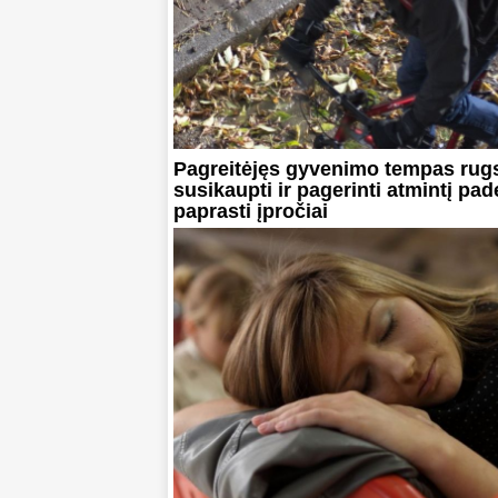
Pagreitėjęs gyvenimo tempas rugs
susikaupti ir pagerinti atmintį pa
paprasti įpročiai