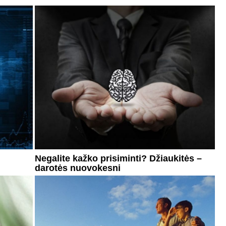
Negalite kažko prisiminti? Džiaukitės –
darotės nuovokesni