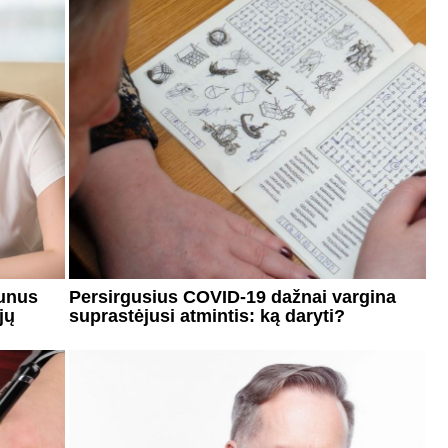
aunus
Persirgusius COVID-19 dažnai vargina
jų
suprastėjusi atmintis: ką daryti?