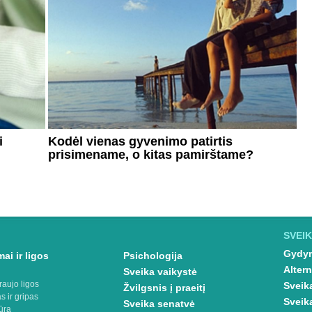
i
Kodėl vienas gyvenimo patirtis
prisimename, o kitas pamirštame?
SVEIK
Gydym
ai ir ligos
Psichologija
Altern
Sveika vaikystė
raujo ligos
Sveik
Žvilgsnis į praeitį
s ir gripas
Sveik
Sveika senatvė
ūra