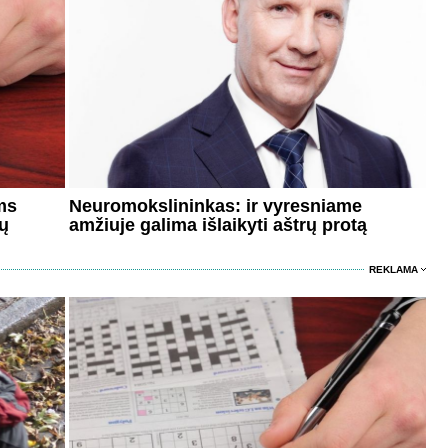
ms
Neuromokslininkas: ir vyresniame
jų
amžiuje galima išlaikyti aštrų protą
REKLAMA