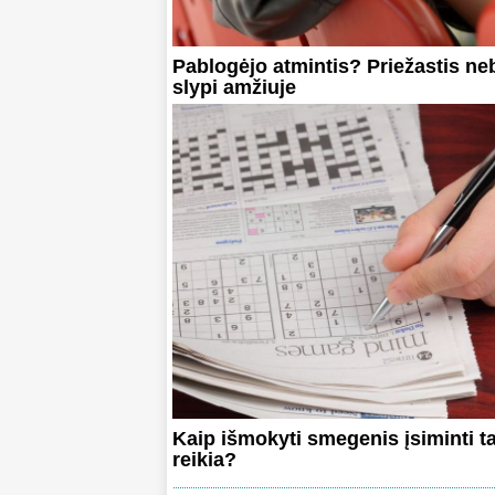
Pablogėjo atmintis? Priežastis ne
slypi amžiuje
Kaip išmokyti smegenis įsiminti ta
reikia?