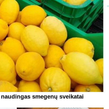
i naudingas smegenų sveikatai