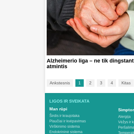
Alzheimerio liga – ne tik dingstant
atmintis
Ankstesnis
1
2
3
4
Kitas
LIGOS IR SVEIKATA
Man rūpi
Simptom
Širdis ir kraujotaka
Alergija
Plaučiai ir kvėpavimas
Vėžys ir k
Virškinimo sistema
Peršalima
Endokrininė sistema
Temperat