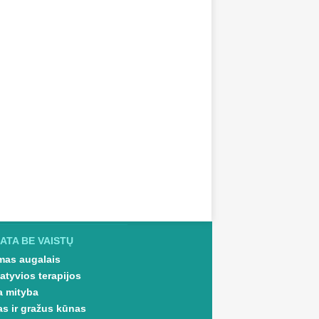
ATA BE VAISTŲ
as augalais
atyvios terapijos
a mityba
as ir gražus kūnas