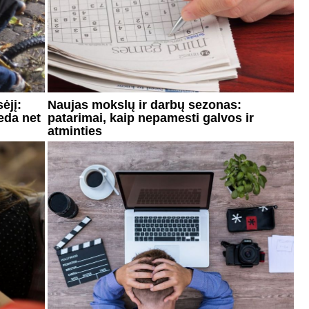
ėjį:
Naujas mokslų ir darbų sezonas:
deda net
patarimai, kaip nepamesti galvos ir
atminties