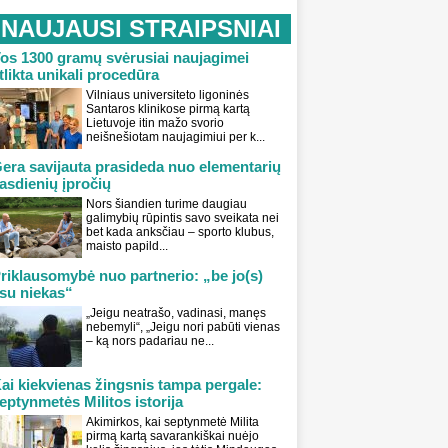
NAUJAUSI STRAIPSNIAI
os 1300 gramų svėrusiai naujagimei
tlikta unikali procedūra
Vilniaus universiteto ligoninės
Santaros klinikose pirmą kartą
Lietuvoje itin mažo svorio
neišnešiotam naujagimiui per k...
era savijauta prasideda nuo elementarių
asdienių įpročių
Nors šiandien turime daugiau
galimybių rūpintis savo sveikata nei
bet kada anksčiau – sporto klubus,
maisto papild...
riklausomybė nuo partnerio: „be jo(s)
su niekas“
„Jeigu neatrašo, vadinasi, manęs
nebemyli“, „Jeigu nori pabūti vienas
– ką nors padariau ne...
ai kiekvienas žingsnis tampa pergale:
eptynmetės Militos istorija
Akimirkos, kai septynmetė Milita
pirmą kartą savarankiškai nuėjo