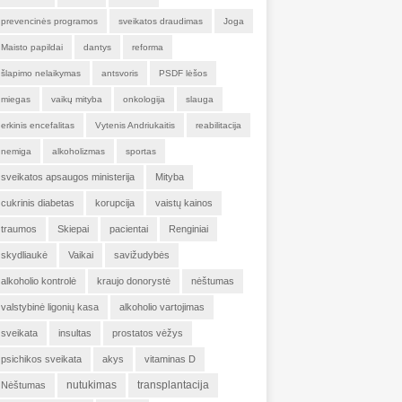
prevencinės programos
sveikatos draudimas
Joga
Maisto papildai
dantys
reforma
šlapimo nelaikymas
antsvoris
PSDF lėšos
miegas
vaikų mityba
onkologija
slauga
erkinis encefalitas
Vytenis Andriukaitis
reabilitacija
nemiga
alkoholizmas
sportas
sveikatos apsaugos ministerija
Mityba
cukrinis diabetas
korupcija
vaistų kainos
traumos
Skiepai
pacientai
Renginiai
skydliaukė
Vaikai
savižudybės
alkoholio kontrolė
kraujo donorystė
nėštumas
valstybinė ligonių kasa
alkoholio vartojimas
sveikata
insultas
prostatos vėžys
psichikos sveikata
akys
vitaminas D
nutukimas
transplantacija
Nėštumas