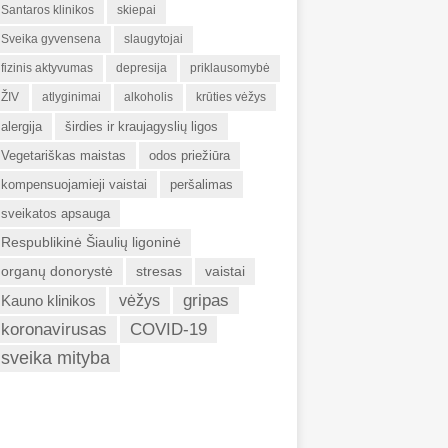
Santaros klinikos
skiepai
Sveika gyvensena
slaugytojai
fizinis aktyvumas
depresija
priklausomybė
ŽIV
atlyginimai
alkoholis
krūties vėžys
alergija
širdies ir kraujagyslių ligos
Vegetariškas maistas
odos priežiūra
kompensuojamieji vaistai
peršalimas
sveikatos apsauga
Respublikinė Šiaulių ligoninė
organų donorystė
stresas
vaistai
gripas
Kauno klinikos
vėžys
koronavirusas
COVID-19
sveika mityba