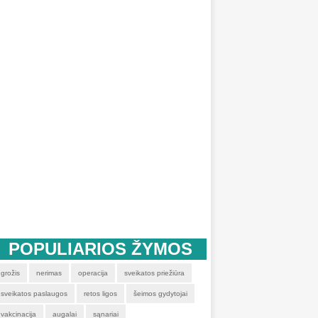
POPULIARIOS ŽYMOS
grožis
nerimas
operacija
sveikatos priežiūra
sveikatos paslaugos
retos ligos
šeimos gydytojai
vakcinacija
augalai
sąnariai