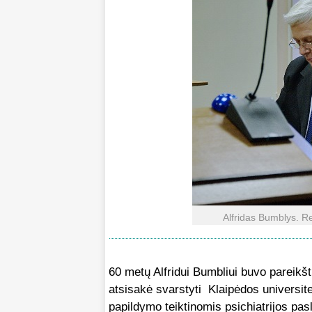
Alfridas Bumblys. Re
60 metų Alfridui Bumbliui buvo pareikšti
atsisakė svarstyti Klaipėdos universite
papildymo teiktinomis psichiatrijos pa