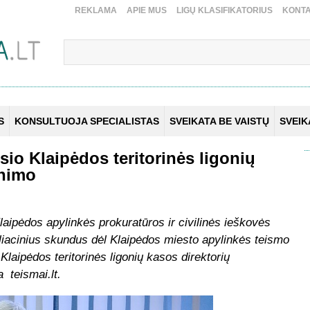
REKLAMA
APIE MUS
LIGŲ KLASIFIKATORIUS
KONTA
S
KONSULTUOJA SPECIALISTAS
SVEIKATA BE VAISTŲ
SVEI
io Klaipėdos teritorinės ligonių
inimo
ipėdos apylinkės prokuratūros ir civilinės ieškovės
eliacinius skundus dėl Klaipėdos miesto apylinkės teismo
Klaipėdos teritorinės ligonių kasos direktorių
a teismai.lt.