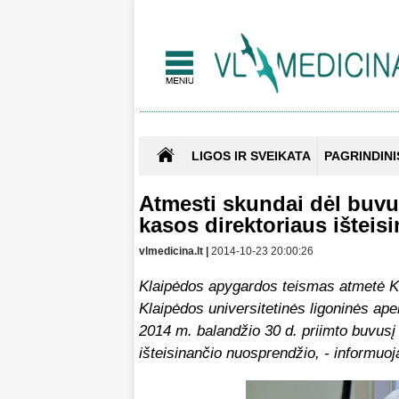
LIGOS IR SVEIKATA
PAGRINDINI
Atmesti skundai dėl buvus
kasos direktoriaus išteis
vlmedicina.lt |
2014-10-23 20:00:26
Klaipėdos apygardos teismas atmetė Kla
Klaipėdos universitetinės ligoninės ap
2014 m. balandžio 30 d. priimto buvusį 
išteisinančio nuosprendžio, - informuoj