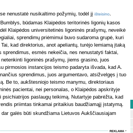
e nenustatė nusikaltimo požymių, todėl jį
.
išteisino
Bumblys, būdamas Klaipėdos teritorinės ligonių kasos
dėl Klaipėdos universitetinės ligoninės prašymų, neveikė
egialiai, sprendimų priėmimui buvo sudaroma grupė, kuri
ai, kad direktorius, anot apeliantų, turėjo lemiamą įtaką
us sprendimus, esmės nekeičia, nes nenustatyti faktai,
s netenkinti ligoninės prašymų, jiems grasino, juos
 su pirmosios instancijos teismo padaryta išvada, kad A.
nančius sprendimus, juos argumentavo, atsižvelgęs į tuo
ą. Be to, aukštesniojo teismo manymu, direktoriaus
inės pacientai, nei personalas, o Klaipėdos apskrityje
i psichiatrijos paslaugų teikimą. Nutartyje pabrėžta, kad
endis priimtas tinkamai pritaikius baudžiamąjį įstatymą.
s dar galės būti skundžiama Lietuvos Aukščiausiajam
REKLAMA