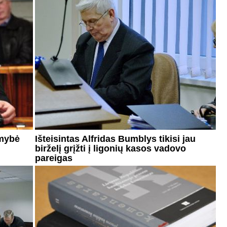
omybė
Išteisintas Alfridas Bumblys tikisi jau
birželį grįžti į ligonių kasos vadovo
pareigas