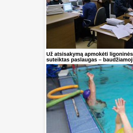
Už atsisakymą apmokėti ligoninės
suteiktas paslaugas – baudžiamoji