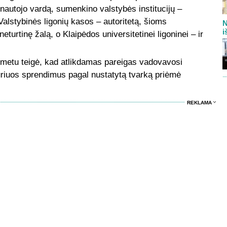
nautojo vardą, sumenkino valstybės institucijų –
 Valstybinės ligonių kasos – autoritetą, šioms
N
i
neturtinę žalą, o Klaipėdos universitetinei ligoninei – ir
o metu teigė, kad atlikdamas pareigas vadovavosi
uriuos sprendimus pagal nustatytą tvarką priėmė
REKLAMA