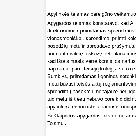
Apylinkės teismas pareigūno veiksmuos
Apygardos teismas konstatavo, kad A. 
direktoriumi ir priimdamas sprendimus 
vienasmeniškai, sprendimai priimti kol
posėdžių metu ir spręsdavo prašymus. T
priimant civilinę ieškovę netenkinanči
kad išteisintasis vertė komisijos nariu
papirko ar pan. Teisėjų kolegija sutiko
Bumblys, priimdamas ligoninės netenki
metu buvusį teisės aktų reglamentavim
sprendimų pasekmių nepajautė nei ligon
tuo metu iš tiesų nebuvo poreikio didint
apylinkės teismo išteisinamasis nuospr
Ši Klaipėdos apygardos teismo nutarti
Teismui.