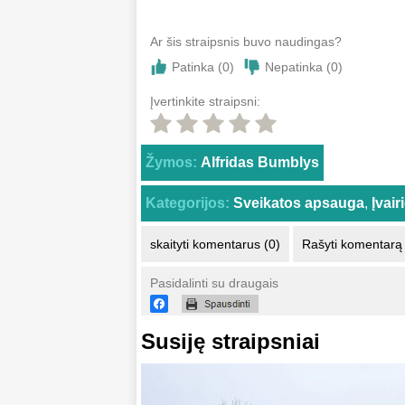
Ar šis straipsnis buvo naudingas?
Patinka (
0
)
Nepatinka (
0
)
Įvertinkite straipsni:
Žymos:
Alfridas Bumblys
Kategorijos:
Sveikatos apsauga
,
Įvai
skaityti komentarus (0)
Rašyti komentarą
Pasidalinti su draugais
Susiję straipsniai