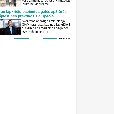
kelis žingsnius, jos tėtis Mindaugas
laukė ne vienus me...
uo lapkričio pacientus galės apžiūrėti
šplėstinės praktikos slaugytojai
Sveikatos apsaugos ministerija
(SAM) praneša, kad nuo lapkričio 1
d. skubiosios medicinos pagalbos
(SMP) išplėstinės pra...
REKLAMA