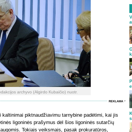
V
a
G
k
P
e
dakcijos archyvo (Algirdo Kubaičio) nuotr.
REKLAMA
K
 kaltinimai piktnaudžiavimu tarnybine padėtimi, kai jis
s
tinės ligoninės prašymus dėl šios ligoninės sutarčių
slaugomis. Tokiais veiksmais, pasak prokuratūros,