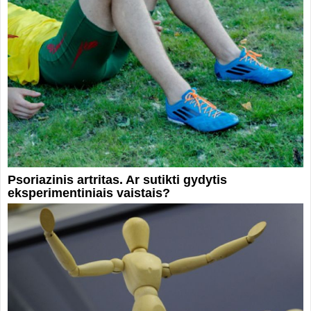
Psoriazinis artritas. Ar sutikti gydytis
eksperimentiniais vaistais?