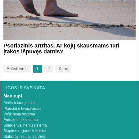
Psoriazinis artritas. Ar kojų skausmams turi
įtakos išpuvęs dantis?
Ankstesnis
1
2
Kitas
LIGOS IR SVEIKATA
Man rūpi
Širdis ir kraujotaka
Plaučiai ir kvėpavimas
Virškinimo sistema
Endokrininė sistema
Smegenys, nervų sistema
Šlapimo organai ir inkstai
Stuburas, kaulai, sąnariai