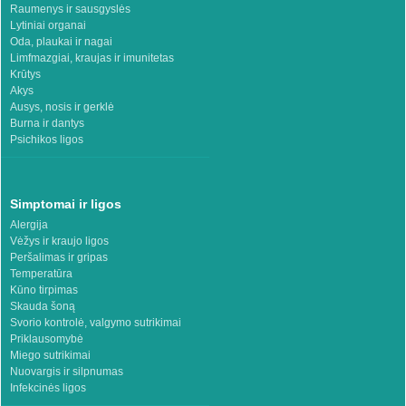
Raumenys ir sausgyslės
Lytiniai organai
Oda, plaukai ir nagai
Limfmazgiai, kraujas ir imunitetas
Krūtys
Akys
Ausys, nosis ir gerklė
Burna ir dantys
Psichikos ligos
Simptomai ir ligos
Alergija
Vėžys ir kraujo ligos
Peršalimas ir gripas
Temperatūra
Kūno tirpimas
Skauda šoną
Svorio kontrolė, valgymo sutrikimai
Priklausomybė
Miego sutrikimai
Nuovargis ir silpnumas
Infekcinės ligos