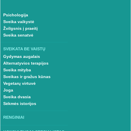
Psichologija
Sveika vaikystė
Žvilgsnis į praeitį
Sveika senatvė
SVEIKATA BE VAISTŲ
Gydymas augalais
Alternatyvios terapijos
Sveika mityba
Sveikas ir gražus kūnas
Vegetarų virtuvė
Joga
Sveika dvasia
Sėkmės istorijos
RENGINIAI