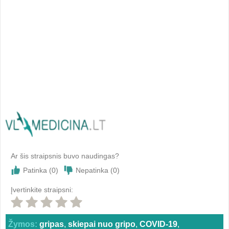
Ar šis straipsnis buvo naudingas?
Patinka (
0
)
Nepatinka (
0
)
Įvertinkite straipsni:
Žymos:
gripas
,
skiepai nuo gripo
,
COVID-19
,