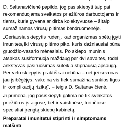
D. Saltanavičienė papildo, jog pasiskiepyti taip pat
rekomenduojama sveikatos priežiūros darbuotojams ir
tiems, kurie gyvena ar dirba kolektyvuose – šitaip
sumažinamas virusų plitimas bendruomenėje.
„Geriausia skiepytis rudenį, kad organizmas spėtų įgyti
imunitetą iki virusų plitimo piko, kuris dažniausiai būna
gruodžio-vasario mėnesiais. Po skiepo imuninis
atsakas susiformuoja maždaug per dvi savaites, todėl
ankstyvas pasiruošimas suteikia stipriausią apsaugą.
Per vėlu skiepytis praktiškai nebūna – net jei sezonas
jau įsibėgėjęs, vakcina vis tiek sumažina sunkios ligos
ir komplikacijų riziką“, – teigia D. Saltanavičienė.
Ji primena, jog pasiskiepyti galima ne tik sveikatos
priežiūros įstaigose, bet ir vaistinėse, turinčiose
specialiai įrengtą skiepų kabinetą.
Preparatai imunitetui stiprinti ir simptomams
malšinti