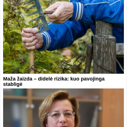
Maža žaizda – didelė rizika: kuo pavojinga
stabligė