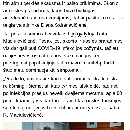
itin aštrų gerklės skausmą ir balso prikimimą. Skonio
ar uoslės praradimas, kuris buvo būdingas
ankstesnėms viruso versijoms, dabar pasitaiko retai“, –
teigia vaistininkė Diana Saltanavičienė.
Jai pritaria šeimos bei vidaus ligų gydytoja Rūta
Maciulevičienė. Pasak jos, skonio ir uoslės praradimas
vis dar gali būti COVID-19 infekcijos požymis, tačiau
naujesnės viruso atmainos, vakcinacijos bei
persirgimai populiacijoje suformavo imunitetą, todėl
šiuo metu dominuoja kiti simptomai.
„Vis dėlto, uoslės ar skonio sutrikimai išlieka kliniškai
reikšmingi: šiemet atliktas tyrimas atskleidė, kad net
po infekcijos praėjus beveik dvejiems metams, apie 80
proc. tiriamųjų vis dar turėjo tam tikrą uoslės funkcijos
sutrikimą, net jei jis buvo dalinis ar nežymus“, – sako
R. Maciulevičienė.