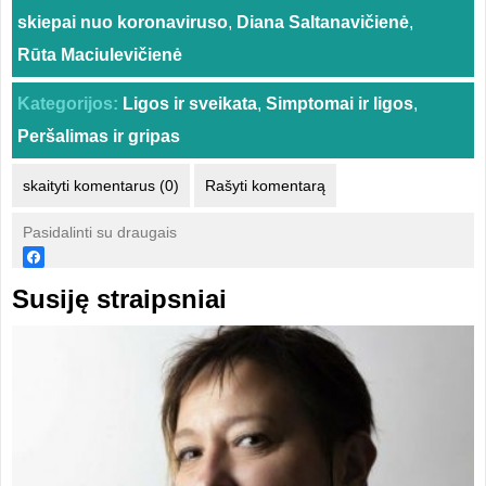
skiepai nuo koronaviruso
,
Diana Saltanavičienė
,
Rūta Maciulevičienė
Kategorijos:
Ligos ir sveikata
,
Simptomai ir ligos
,
Peršalimas ir gripas
skaityti komentarus (0)
Rašyti komentarą
Pasidalinti su draugais
Susiję straipsniai