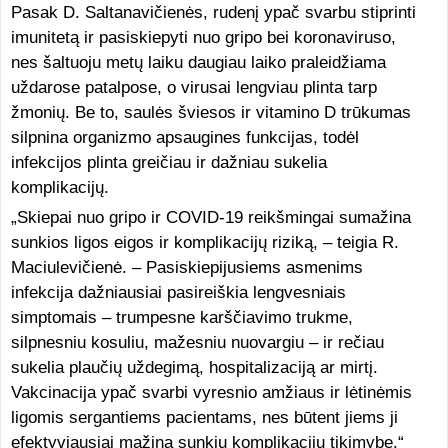
Pasak D. Saltanavičienės, rudenį ypač svarbu stiprinti
imunitetą ir pasiskiepyti nuo gripo bei koronaviruso,
nes šaltuoju metų laiku daugiau laiko praleidžiama
uždarose patalpose, o virusai lengviau plinta tarp
žmonių. Be to, saulės šviesos ir vitamino D trūkumas
silpnina organizmo apsaugines funkcijas, todėl
infekcijos plinta greičiau ir dažniau sukelia
komplikacijų.
„Skiepai nuo gripo ir COVID-19 reikšmingai sumažina
sunkios ligos eigos ir komplikacijų riziką, – teigia R.
Maciulevičienė. – Pasiskiepijusiems asmenims
infekcija dažniausiai pasireiškia lengvesniais
simptomais – trumpesne karščiavimo trukme,
silpnesniu kosuliu, mažesniu nuovargiu – ir rečiau
sukelia plaučių uždegimą, hospitalizaciją ar mirtį.
Vakcinacija ypač svarbi vyresnio amžiaus ir lėtinėmis
ligomis sergantiems pacientams, nes būtent jiems ji
efektyviausiai mažina sunkių komplikacijų tikimybę.“