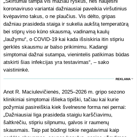
„Skirtumai tampa vis mažiau ryškūs, nes naujesni
koronaviruso variantai dažniausiai paveikia viršutinius
kvėpavimo takus, o ne plaučius. Vis dėlto, gripas
dažniau prasideda staiga ir sukelia aukštą temperatūrą
bei stiprų viso kūno skausmą, vadinamą kaulų
„laužymu“, o COVID-19 kai kada išsiskiria itin stipriu
gerklės skausmu ar balso prikimimu. Kadangi
simptomai dažnai sutampa, vienintelis patikimas būdas
atskirti šias infekcijas yra testavimas“, – sako
vaistininkė.
REKLAMA
Anot R. Maciulevičienės, 2025–2026 m. gripo sezono
klinikiniai simptomai išlieka tipiški, tačiau kai kurie
požymiai pasireiškia kiek švelnesne forma nei pernai:
„Dažniausiai liga prasideda staigiu karščiavimu,
šaltkrėčiu, stipriu silpnumu, galvos ir raumenų
skausmais. Taip pat būdingi tokie negalavimai kaip