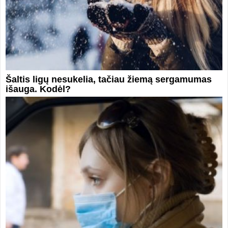
Šaltis ligų nesukelia, tačiau žiemą sergamumas
išauga. Kodėl?