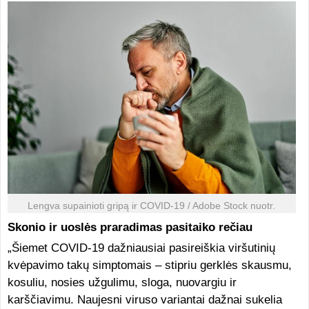
Lengva supainioti gripą ir COVID-19 / Adobe Stock nuotr.
Skonio ir uoslės praradimas pasitaiko rečiau
„Šiemet COVID-19 dažniausiai pasireiškia viršutinių
kvėpavimo takų simptomais – stipriu gerklės skausmu,
kosuliu, nosies užgulimu, sloga, nuovargiu ir
karščiavimu. Naujesni viruso variantai dažnai sukelia