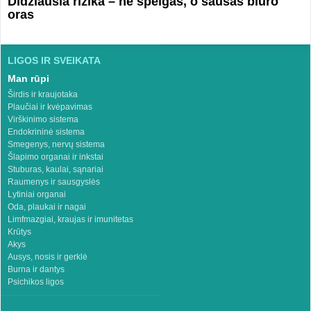
Didžiausia rizika – ne speigas, o sausas biuro
oras
LIGOS IR SVEIKATA
Man rūpi
Širdis ir kraujotaka
Plaučiai ir kvėpavimas
Virškinimo sistema
Endokrininė sistema
Smegenys, nervų sistema
Šlapimo organai ir inkstai
Stuburas, kaulai, sąnariai
Raumenys ir sausgyslės
Lytiniai organai
Oda, plaukai ir nagai
Limfmazgiai, kraujas ir imunitetas
Krūtys
Akys
Ausys, nosis ir gerklė
Burna ir dantys
Psichikos ligos