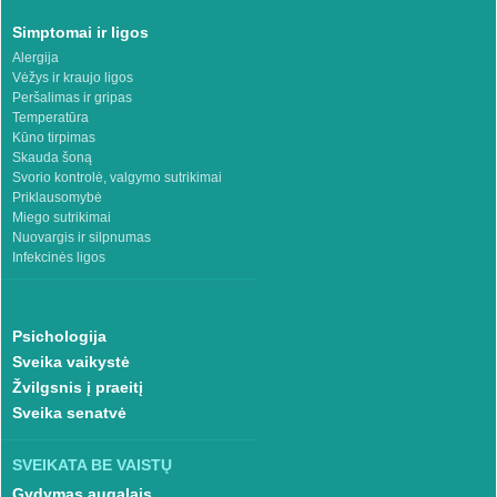
Simptomai ir ligos
Alergija
Vėžys ir kraujo ligos
Peršalimas ir gripas
Temperatūra
Kūno tirpimas
Skauda šoną
Svorio kontrolė, valgymo sutrikimai
Priklausomybė
Miego sutrikimai
Nuovargis ir silpnumas
Infekcinės ligos
Psichologija
Sveika vaikystė
Žvilgsnis į praeitį
Sveika senatvė
SVEIKATA BE VAISTŲ
Gydymas augalais