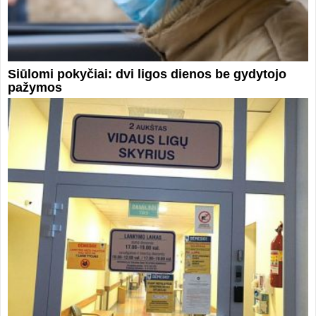
Siūlomi pokyčiai: dvi ligos dienos be gydytojo
pažymos