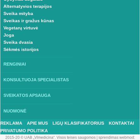
Alternatyvios terapijos
Sveika mityba
Sveikas ir gražus kūnas
Vegetarų virtuvė
Joga
Sveika dvasia
Sėkmės istorijos
RENGINIAI
KONSULTUOJA SPECIALISTAS
SVEIKATOS APSAUGA
NUOMONĖ
REKLAMA
APIE MUS
LIGŲ KLASIFIKATORIUS
KONTAKTAI
PRIVATUMO POLITIKA
2015-20 © UAB „Vlmedicina“. Visos teises saugomos
|
sprendimas webmod: