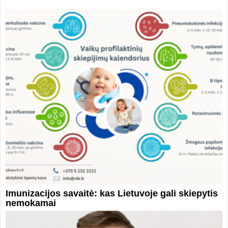
Imunizacijos savaitė: kas Lietuvoje gali skiepytis
nemokamai