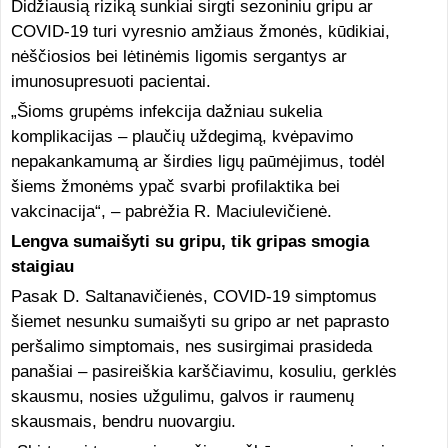
Didžiausią riziką sunkiai sirgti sezoniniu gripu ar
COVID-19 turi vyresnio amžiaus žmonės, kūdikiai,
nėščiosios bei lėtinėmis ligomis sergantys ar
imunosupresuoti pacientai.
„Šioms grupėms infekcija dažniau sukelia
komplikacijas – plaučių uždegimą, kvėpavimo
nepakankamumą ar širdies ligų paūmėjimus, todėl
šiems žmonėms ypač svarbi profilaktika bei
vakcinacija“, – pabrėžia R. Maciulevičienė.
Lengva sumaišyti su gripu, tik gripas smogia
staigiau
Pasak D. Saltanavičienės, COVID-19 simptomus
šiemet nesunku sumaišyti su gripo ar net paprasto
peršalimo simptomais, nes susirgimai prasideda
panašiai – pasireiškia karščiavimu, kosuliu, gerklės
skausmu, nosies užgulimu, galvos ir raumenų
skausmais, bendru nuovargiu.