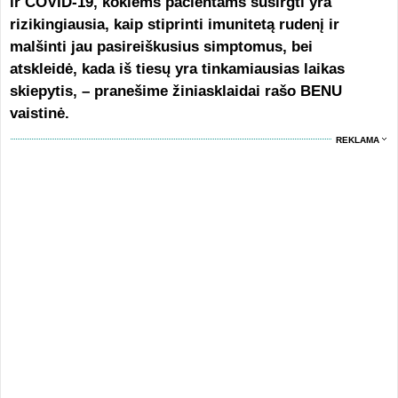
ir COVID-19, kokiems pacientams susirgti yra
rizikingiausia, kaip stiprinti imunitetą rudenį ir
malšinti jau pasireiškusius simptomus, bei
atskleidė, kada iš tiesų yra tinkamiausias laikas
skiepytis, – pranešime žiniasklaidai rašo BENU
vaistinė.
REKLAMA