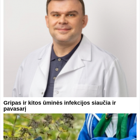
Gripas ir kitos ūminės infekcijos siaučia ir
pavasarį