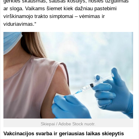
gerklės skausmas, sausas kosulys, nosies užgulimas
ar sloga. Vaikams šiemet kiek dažniau pastebimi
virškinamojo trakto simptomai – vėmimas ir
viduriavimas.“
Skiepai / Adobe Stock nuotr.
Vakcinacijos svarba ir geriausias laikas skiepytis