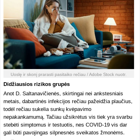
Uoslę ir skonį prarasti pasitaiko rečiau / Adobe Stock nuotr.
Didžiausios rizikos grupės
Anot D. Saltanavičienės, skirtingai nei ankstesniais
metais, dabartinės infekcijos rečiau pažeidžia plaučius,
todėl rečiau sukelia sunkų kvėpavimo
nepakankamumą. Tačiau užsikrėtus vis tiek yra svarbu
stebėti simptomus ir testuotis, nes COVID-19 vis dar
gali būti pavojingas silpnesnės sveikatos žmonėms.