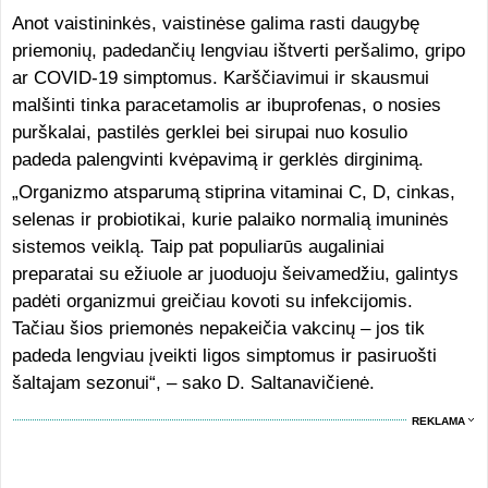
Anot vaistininkės, vaistinėse galima rasti daugybę
priemonių, padedančių lengviau ištverti peršalimo, gripo
ar COVID-19 simptomus. Karščiavimui ir skausmui
malšinti tinka paracetamolis ar ibuprofenas, o nosies
purškalai, pastilės gerklei bei sirupai nuo kosulio
padeda palengvinti kvėpavimą ir gerklės dirginimą.
„Organizmo atsparumą stiprina vitaminai C, D, cinkas,
selenas ir probiotikai, kurie palaiko normalią imuninės
sistemos veiklą. Taip pat populiarūs augaliniai
preparatai su ežiuole ar juoduoju šeivamedžiu, galintys
padėti organizmui greičiau kovoti su infekcijomis.
Tačiau šios priemonės nepakeičia vakcinų – jos tik
padeda lengviau įveikti ligos simptomus ir pasiruošti
šaltajam sezonui“, – sako D. Saltanavičienė.
REKLAMA