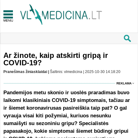
Ar žinote, kaip atskirti gripą ir
COVID-19?
Pranešimas žiniasklaidai |
Šaltinis: vlmedicina | 2025-10-30 14:18:20
REKLAMA
Pandemijos metu skonio ir uoslės praradimas buvo
laikomi klasikiniais COVID-19 simptomais, tačiau ar
ir šiemet koronavirusas pasireiškia taip pat? O gal
vyrauja visai kiti požymiai, kuriuos nesunku
sumaišyti su sezoniniu gripu? Specialistės
papasakojo, kokie simptomai šiemet būdingi gripui