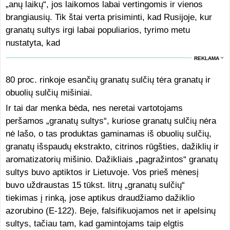
„anų laikų“, jos laikomos labai vertingomis ir vienos
brangiausių. Tik štai verta prisiminti, kad Rusijoje, kur
granatų sultys irgi labai populiarios, tyrimo metu
nustatyta, kad
REKLAMA
80 proc. rinkoje esančių granatų sulčių tėra granatų ir
obuolių sulčių mišiniai.
Ir tai dar menka bėda, nes neretai vartotojams
peršamos „granatų sultys“, kuriose granatų sulčių nėra
nė lašo, o tas produktas gaminamas iš obuolių sulčių,
granatų išspaudų ekstrakto, citrinos rūgšties, dažiklių ir
aromatizatorių mišinio. Dažikliais „pagražintos“ granatų
sultys buvo aptiktos ir Lietuvoje. Vos prieš mėnesį
buvo uždraustas 15 tūkst. litrų „granatų sulčių“
tiekimas į rinką, jose aptikus draudžiamo dažiklio
azorubino (E-122). Beje, falsifikuojamos net ir apelsinų
sultys, tačiau tam, kad gamintojams taip elgtis