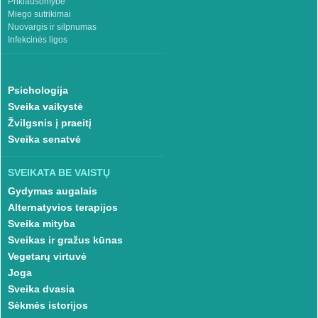
Priklausomybė
Miego sutrikimai
Nuovargis ir silpnumas
Infekcinės ligos
Psichologija
Sveika vaikystė
Žvilgsnis į praeitį
Sveika senatvė
SVEIKATA BE VAISTŲ
Gydymas augalais
Alternatyvios terapijos
Sveika mityba
Sveikas ir gražus kūnas
Vegetarų virtuvė
Joga
Sveika dvasia
Sėkmės istorijos