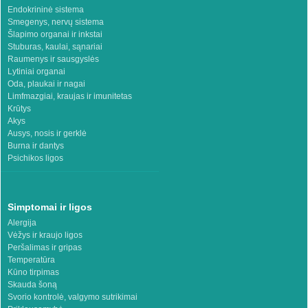
Endokrininė sistema
Smegenys, nervų sistema
Šlapimo organai ir inkstai
Stuburas, kaulai, sąnariai
Raumenys ir sausgyslės
Lytiniai organai
Oda, plaukai ir nagai
Limfmazgiai, kraujas ir imunitetas
Krūtys
Akys
Ausys, nosis ir gerklė
Burna ir dantys
Psichikos ligos
Simptomai ir ligos
Alergija
Vėžys ir kraujo ligos
Peršalimas ir gripas
Temperatūra
Kūno tirpimas
Skauda šoną
Svorio kontrolė, valgymo sutrikimai