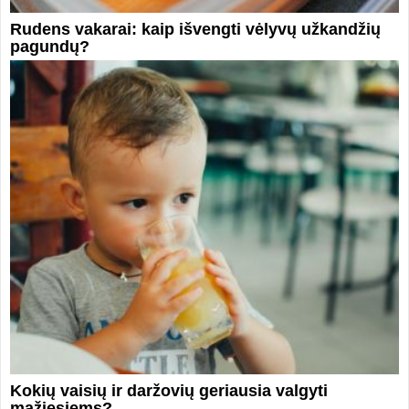
Rudens vakarai: kaip išvengti vėlyvų užkandžių
pagundų?
Kokių vaisių ir daržovių geriausia valgyti
mažiesiems?