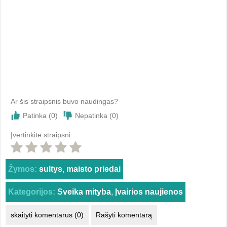
Ar šis straipsnis buvo naudingas?
Patinka (
0
)
Nepatinka (
0
)
Įvertinkite straipsni:
Žymos:
sultys
,
maisto priedai
Kategorijos:
Sveika mityba
,
Įvairios naujienos
skaityti komentarus (0)
Rašyti komentarą