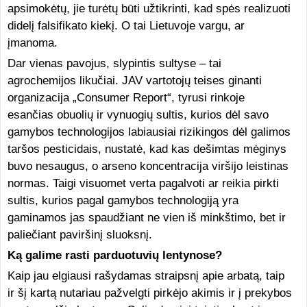
apsimokėtų, jie turėtų būti užtikrinti, kad spės realizuoti
didelį falsifikato kiekį. O tai Lietuvoje vargu, ar
įmanoma.
Dar vienas pavojus, slypintis sultyse – tai
agrochemijos likučiai. JAV vartotojų teises ginanti
organizacija „Consumer Report“, tyrusi rinkoje
esančias obuolių ir vynuogių sultis, kurios dėl savo
gamybos technologijos labiausiai rizikingos dėl galimos
taršos pesticidais, nustatė, kad kas dešimtas mėginys
buvo nesaugus, o arseno koncentracija viršijo leistinas
normas. Taigi visuomet verta pagalvoti ar reikia pirkti
sultis, kurios pagal gamybos technologiją yra
gaminamos jas spaudžiant ne vien iš minkštimo, bet ir
paliečiant paviršinį sluoksnį.
Ką galime rasti parduotuvių lentynose?
Kaip jau elgiausi rašydamas straipsnį apie arbatą, taip
ir šį kartą nutariau pažvelgti pirkėjo akimis ir į prekybos