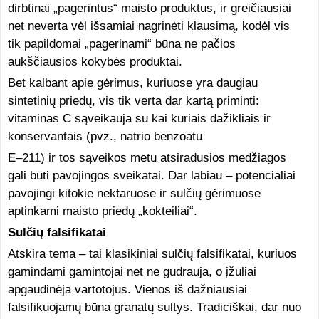
dirbtinai „pagerintus“ maisto produktus, ir greičiausiai
net neverta vėl išsamiai nagrinėti klausimą, kodėl vis
tik papildomai „pagerinami“ būna ne pačios
aukščiausios kokybės produktai.
Bet kalbant apie gėrimus, kuriuose yra daugiau
sintetinių priedų, vis tik verta dar kartą priminti:
vitaminas C sąveikauja su kai kuriais dažikliais ir
konservantais (pvz., natrio benzoatu
E–211) ir tos sąveikos metu atsiradusios medžiagos
gali būti pavojingos sveikatai. Dar labiau – potencialiai
pavojingi kitokie nektaruose ir sulčių gėrimuose
aptinkami maisto priedų „kokteiliai“.
Sulčių falsifikatai
Atskira tema – tai klasikiniai sulčių falsifikatai, kuriuos
gamindami gamintojai net ne gudrauja, o įžūliai
apgaudinėja vartotojus. Vienos iš dažniausiai
falsifikuojamų būna granatų sultys. Tradiciškai, dar nuo