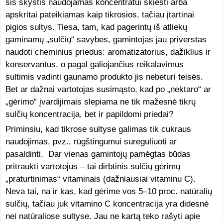
šis skystis naudojamas koncentratui skiesti arba
apskritai pateikiamas kaip tikrosios, tačiau įtartinai
pigios sultys. Tiesa, tam, kad pagerintų iš atliekų
gaminamų „sulčių“ savybes, gamintojas jau priverstas
naudoti cheminius priedus: aromatizatorius, dažiklius ir
konservantus, o pagal galiojančius reikalavimus
sultimis vadinti gaunamo produkto jis nebeturi teisės.
Bet ar dažnai vartotojas susimąsto, kad po „nektaro“ ar
„gėrimo“ įvardijimais slepiama ne tik mažesnė tikrų
sulčių koncentracija, bet ir papildomi priedai?
Priminsiu, kad tikrose sultyse galimas tik cukraus
naudojimas, pvz., rūgštingumui sureguliuoti ar
pasaldinti. Dar vienas gamintojų pamėgtas būdas
pritraukti vartotojus – tai dirbtinis sulčių gėrimų
„praturtinimas“ vitaminais (dažniausiai vitaminu C).
Neva tai, na ir kas, kad gėrime vos 5–10 proc. natūralių
sulčių, tačiau juk vitamino C koncentracija yra didesnė
nei natūraliose sultyse. Jau ne kartą teko rašyti apie