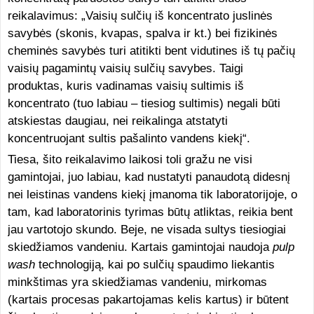
reikalavimus: „Vaisių sulčių iš koncentrato juslinės
savybės (skonis, kvapas, spalva ir kt.) bei fizikinės
cheminės savybės turi atitikti bent vidutines iš tų pačių
vaisių pagamintų vaisių sulčių savybes. Taigi
produktas, kuris vadinamas vaisių sultimis iš
koncentrato (tuo labiau – tiesiog sultimis) negali būti
atskiestas daugiau, nei reikalinga atstatyti
koncentruojant sultis pašalinto vandens kiekį“.
Tiesa, šito reikalavimo laikosi toli gražu ne visi
gamintojai, juo labiau, kad nustatyti panaudotą didesnį
nei leistinas vandens kiekį įmanoma tik laboratorijoje, o
tam, kad laboratorinis tyrimas būtų atliktas, reikia bent
jau vartotojo skundo. Beje, ne visada sultys tiesiogiai
skiedžiamos vandeniu.
Kartais gamintojai naudoja
pulp
wash
technologiją, kai po sulčių spaudimo liekantis
minkštimas yra skiedžiamas vandeniu, mirkomas
(kartais procesas pakartojamas kelis kartus) ir būtent