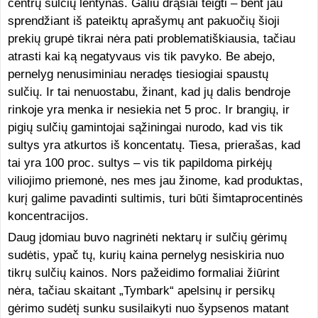
centrų sulčių lentynas. Galiu drąsiai teigti – bent jau
sprendžiant iš pateiktų aprašymų ant pakuočių šioji
prekių grupė tikrai nėra pati problematiškiausia, tačiau
atrasti kai ką negatyvaus vis tik pavyko.
Be abejo,
pernelyg nenusiminiau neradęs tiesiogiai spaustų
sulčių. Ir tai nenuostabu, žinant, kad jų dalis bendroje
rinkoje yra menka ir nesiekia net 5 proc. Ir brangių, ir
pigių sulčių gamintojai sąžiningai nurodo, kad vis tik
sultys yra atkurtos iš koncentatų. Tiesa, prierašas, kad
tai yra 100 proc. sultys – vis tik papildoma pirkėjų
viliojimo priemonė, nes mes jau žinome, kad produktas,
kurį galime pavadinti sultimis, turi būti šimtaprocentinės
koncentracijos.
Daug įdomiau buvo nagrinėti nektarų ir sulčių gėrimų
sudėtis, ypač tų, kurių kaina pernelyg nesiskiria nuo
tikrų sulčių kainos. Nors pažeidimo formaliai žiūrint
nėra, tačiau skaitant „Tymbark“ apelsinų ir persikų
gėrimo sudėtį sunku susilaikyti nuo šypsenos matant