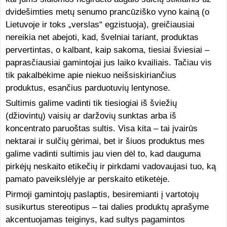
dvidešimties metų senumo prancūziško vyno kainą (o
Lietuvoje ir toks „verslas“ egzistuoja), greičiausiai
nereikia net abejoti, kad, švelniai tariant, produktas
pervertintas, o kalbant, kaip sakoma, tiesiai šviesiai –
paprasčiausiai gamintojai jus laiko kvailiais. Tačiau vis
tik pakalbėkime apie niekuo neišsiskiriančius
produktus, esančius parduotuvių lentynose.
Sultimis galime vadinti tik tiesiogiai iš šviežių
(džiovintų) vaisių ar daržovių sunktas arba iš
koncentrato paruoštas sultis. Visa kita – tai įvairūs
nektarai ir sulčių gėrimai, bet ir šiuos produktus mes
galime vadinti sultimis jau vien dėl to, kad dauguma
pirkėjų neskaito etikečių ir pirkdami vadovaujasi tuo, ką
pamato paveikslėlyje ar perskaito etiketėje.
Pirmoji gamintojų paslaptis, besiremianti į vartotojų
susikurtus stereotipus – tai dalies produktų aprašyme
akcentuojamas teiginys, kad sultys pagamintos