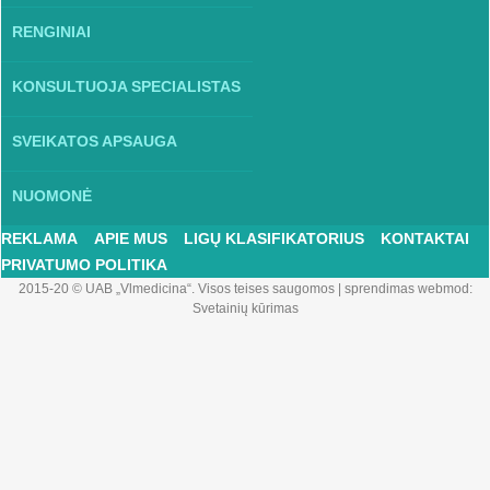
RENGINIAI
KONSULTUOJA SPECIALISTAS
SVEIKATOS APSAUGA
NUOMONĖ
REKLAMA
APIE MUS
LIGŲ KLASIFIKATORIUS
KONTAKTAI
PRIVATUMO POLITIKA
2015-20 © UAB „Vlmedicina“. Visos teises saugomos
|
sprendimas webmod:
Svetainių kūrimas