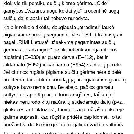
kiek vis tik persikų sulčių šiame gėrime. „Cido“
gamybos „Vasaros uogų kokteilyje“ procentinė uogų
sulčių dalis apskritai nebuvo nurodyta.
Kaip ir reikėjo tikėtis, daugiausia „atradimų“ laukė
pigiausiame prekių segmente. Vos 1,89 Lt kainavęs ir
pagal „RIMI Lietuva“ užsakymą pagamintas sulčių
gėrimas „pradžiugino“ ne tik nekenksminga citrinos
rūgštimi (E–330) ar guaro derva (E–412), bet ir
ciklamato (E952) ir sacharino (E954) saldiklių porele.
Jei citrinos rūgštis pigiame sulčių gėrime nėra didelė
problema, tai aptikti nuorodą į ją brangiausiose granatų
sultyse buvo nemalonu. Be abejo, pačios granatų
sultys turi apie 9 proc. citrinos rūgšties, tačiau jei
niekas nenurodo kitų natūralių sudedamųjų dalių (pvz.,
gliukozės ar fruktozės), tuomet pagal užrašą etiketėje
galima suprasti, kad rūgštis pridėta papildomai, o tai
priežastis, dėl ko šio gėrimo negalima vadinti sultimis.
Taip pat įtarimų sukėlė ir granatų sultys, parduodamos