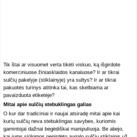
Tik štai ar visuomet verta tikėti viskuo, ką išgirdote
komerciniuose žiniasklaidos kanaluose? Ir ar tikrai
sulčių pakelyje (stiklainyje) yra sultys? Ir ar tikrai
pakuotės turinys atitinka tai, kas skelbiama ar
pavaizduota etiketėje?
Mitai apie sulčių stebuklingas galias
O kur dar tradiciniai ir naujai atsiradę mitai apie kai
kurių sulčių neva stebuklingas savybes, kuriomis
gamintojai dažnai begėdiškai manipuliuoja. Be abejo,
kai jums siūlomos negirdėto augalo sulčių stiklainis už