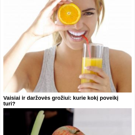
Vaisiai ir daržovės grožiui: kurie kokį poveikį
turi?