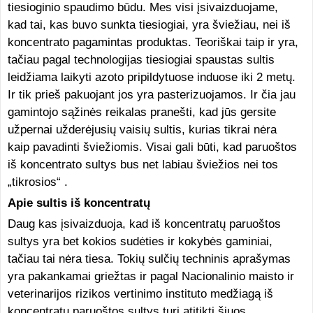
tiesioginio spaudimo būdu. Mes visi įsivaizduojame,
kad tai, kas buvo sunkta tiesiogiai, yra šviežiau, nei iš
koncentrato pagamintas produktas. Teoriškai taip ir yra,
tačiau pagal technologijas tiesiogiai spaustas sultis
leidžiama laikyti azoto pripildytuose induose iki 2 metų.
Ir tik prieš pakuojant jos yra pasterizuojamos. Ir čia jau
gamintojo sąžinės reikalas pranešti, kad jūs gersite
užpernai užderėjusių vaisių sultis, kurias tikrai nėra
kaip pavadinti šviežiomis. Visai gali būti, kad paruoštos
iš koncentrato sultys bus net labiau šviežios nei tos
„tikrosios“ .
Apie sultis iš koncentratų
Daug kas įsivaizduoja, kad iš koncentratų paruoštos
sultys yra bet kokios sudėties ir kokybės gaminiai,
tačiau tai nėra tiesa. Tokių sulčių techninis aprašymas
yra pakankamai griežtas ir pagal Nacionalinio maisto ir
veterinarijos rizikos vertinimo instituto medžiagą iš
koncentratų paruoštos sultys turi atitikti šiuos