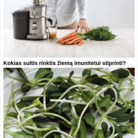
Kokias sultis rinktis žiemą imunitetui stiprinti?