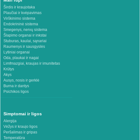
Man rūpi
Širdis ir kraujotaka
Plaučiai ir kvėpavimas
Virškinimo sistema
Endokrininė sistema
Smegenys, nervų sistema
Šlapimo organai ir inkstai
Stuburas, kaulai, sąnariai
Raumenys ir sausgyslės
Lytiniai organai
Oda, plaukai ir nagai
Limfmazgiai, kraujas ir imunitetas
Krūtys
Akys
Ausys, nosis ir gerklė
Burna ir dantys
Psichikos ligos
Simptomai ir ligos
Alergija
Vėžys ir kraujo ligos
Peršalimas ir gripas
Temperatūra