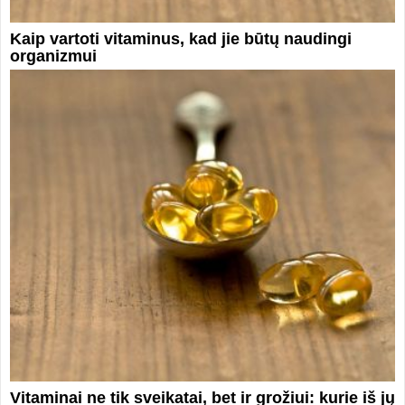
Kaip vartoti vitaminus, kad jie būtų naudingi
organizmui
Vitaminai ne tik sveikatai, bet ir grožiui: kurie iš jų