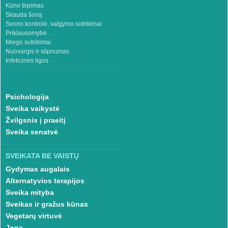
Kūno tirpimas
Skauda šoną
Svorio kontrolė, valgymo sutrikimai
Priklausomybė
Miego sutrikimai
Nuovargis ir silpnumas
Infekcinės ligos
Psichologija
Sveika vaikystė
Žvilgsnis į praeitį
Sveika senatvė
SVEIKATA BE VAISTŲ
Gydymas augalais
Alternatyvios terapijos
Sveika mityba
Sveikas ir gražus kūnas
Vegetarų virtuvė
Joga