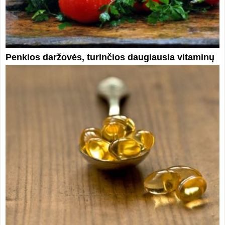
Penkios daržovės, turinčios daugiausia vitaminų