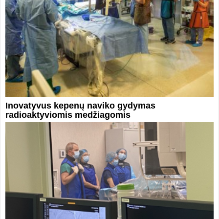
Inovatyvus kepenų naviko gydymas
radioaktyviomis medžiagomis