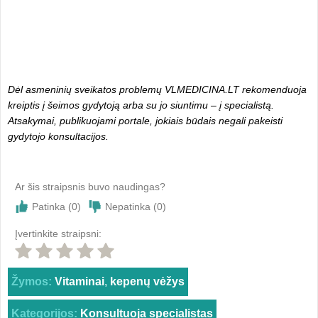
Dėl asmeninių sveikatos problemų VLMEDICINA.LT rekomenduoja
kreiptis į šeimos gydytoją arba su jo siuntimu – į specialistą.
Atsakymai, publikuojami portale, jokiais būdais negali pakeisti
gydytojo konsultacijos.
Ar šis straipsnis buvo naudingas?
Patinka (
0
)
Nepatinka (
0
)
Įvertinkite straipsni:
Žymos:
Vitaminai
,
kepenų vėžys
Kategorijos:
Konsultuoja specialistas