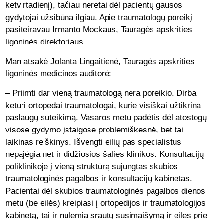
ketvirtadienį), tačiau neretai dėl pacientų gausos
gydytojai užsibūna ilgiau. Apie traumatologų poreikį
pasiteiravau Irmanto Mockaus, Tauragės apskrities
ligoninės direktoriaus.
Man atsakė Jolanta Lingaitienė, Tauragės apskrities
ligoninės medicinos auditorė:
– Priimti dar vieną traumatologą nėra poreikio. Dirba
keturi ortopedai traumatologai, kurie visiškai užtikrina
paslaugų suteikimą. Vasaros metu padėtis dėl atostogų
visose gydymo įstaigose problemiškesnė, bet tai
laikinas reiškinys. Išvengti eilių pas specialistus
nepajėgia net ir didžiosios šalies klinikos. Konsultacijų
poliklinikoje į vieną struktūrą sujungtas skubios
traumatologinės pagalbos ir konsultacijų kabinetas.
Pacientai dėl skubios traumatologinės pagalbos dienos
metu (be eilės) kreipiasi į ortopedijos ir traumatologijos
kabinetą, tai ir nulemia srautų susimaišymą ir eiles prie