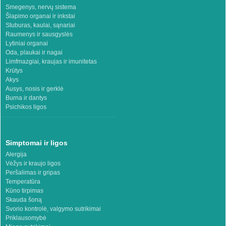
Smegenys, nervų sistema
Šlapimo organai ir inkstai
Stuburas, kaulai, sąnariai
Raumenys ir sausgyslės
Lytiniai organai
Oda, plaukai ir nagai
Limfmazgiai, kraujas ir imunitetas
Krūtys
Akys
Ausys, nosis ir gerklė
Burna ir dantys
Psichikos ligos
Simptomai ir ligos
Alergija
Vėžys ir kraujo ligos
Peršalimas ir gripas
Temperatūra
Kūno tirpimas
Skauda šoną
Svorio kontrolė, valgymo sutrikimai
Priklausomybė