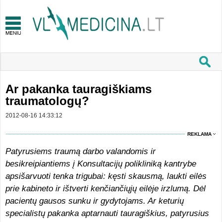
Ar pakanka tauragiškiams
traumatologų?
2012-08-16 14:33:12
REKLAMA
Patyrusiems traumą darbo valandomis ir
besikreipiantiems į Konsultacijų polikliniką kantrybe
apsišarvuoti tenka trigubai: kęsti skausmą, laukti eilės
prie kabineto ir ištverti kenčiančiųjų eilėje irzlumą. Dėl
pacientų gausos sunku ir gydytojams. Ar keturių
specialistų pakanka aptarnauti tauragiškius, patyrusius