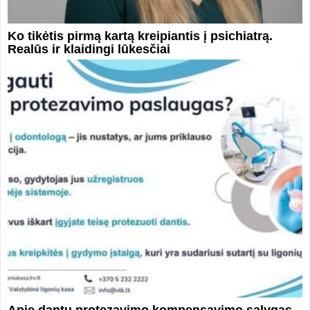
Ko tikėtis pirmą kartą kreipiantis į psichiatrą.
Realūs ir klaidingi lūkesčiai