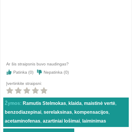
Ar šis straipsnis buvo naudingas?
Patinka (
0
)
Nepatinka (
0
)
Įvertinkite straipsni:
Žymos:
Ramutis Stelmokas
,
klaida
,
maistinė vertė
,
benzodiazepinai
,
serelaksinas
,
kompensacijos
,
acetaminofenas
,
azartiniai lošimai
,
laiminimas