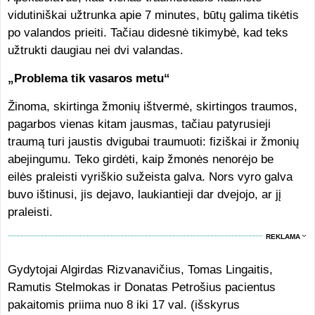
vidutiniškai užtrunka apie 7 minutes, būtų galima tikėtis
po valandos prieiti. Tačiau didesnė tikimybė, kad teks
užtrukti daugiau nei dvi valandas.
„Problema tik vasaros metu“
Žinoma, skirtinga žmonių ištvermė, skirtingos traumos,
pagarbos vienas kitam jausmas, tačiau patyrusieji
traumą turi jaustis dvigubai traumuoti: fiziškai ir žmonių
abejingumu. Teko girdėti, kaip žmonės nenorėjo be
eilės praleisti vyriškio sužeista galva. Nors vyro galva
buvo ištinusi, jis dejavo, laukiantieji dar dvejojo, ar jį
praleisti.
REKLAMA
Gydytojai Algirdas Rizvanavičius, Tomas Lingaitis,
Ramutis Stelmokas ir Donatas Petrošius pacientus
pakaitomis priima nuo 8 iki 17 val. (išskyrus