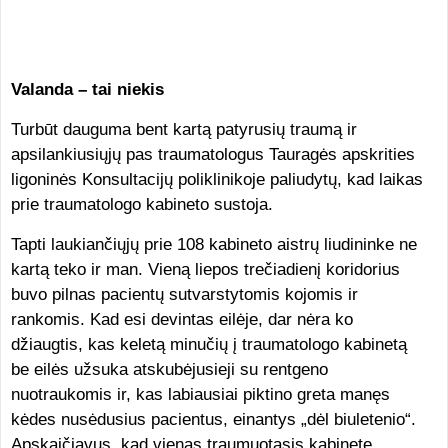
Valanda – tai niekis
Turbūt dauguma bent kartą patyrusių traumą ir
apsilankiusiųjų pas traumatologus Tauragės apskrities
ligoninės Konsultacijų poliklinikoje paliudytų, kad laikas
prie traumatologo kabineto sustoja.
Tapti laukiančiųjų prie 108 kabineto aistrų liudininke ne
kartą teko ir man. Vieną liepos trečiadienį koridorius
buvo pilnas pacientų sutvarstytomis kojomis ir
rankomis. Kad esi devintas eilėje, dar nėra ko
džiaugtis, kas keletą minučių į traumatologo kabinetą
be eilės užsuka atskubėjusieji su rentgeno
nuotraukomis ir, kas labiausiai piktino greta manęs
kėdes nusėdusius pacientus, einantys „dėl biuletenio“.
Apskaičiavus, kad vienas traumuotasis kabinete