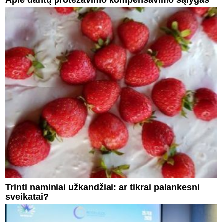
Apie dantų protezavimo kompensavimo sąlygas
Trinti naminiai užkandžiai: ar tikrai palankesni
sveikatai?