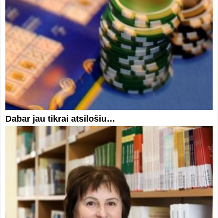
Dabar jau tikrai atsilošiu…