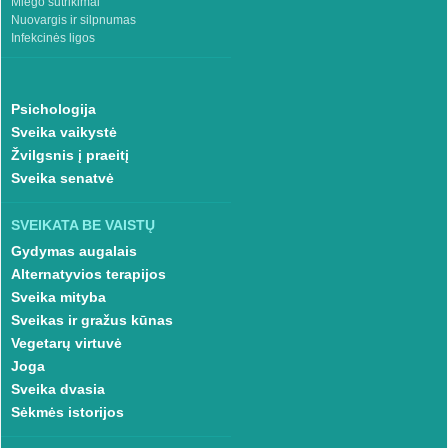
Miego sutrikimai
Nuovargis ir silpnumas
Infekcinės ligos
Psichologija
Sveika vaikystė
Žvilgsnis į praeitį
Sveika senatvė
SVEIKATA BE VAISTŲ
Gydymas augalais
Alternatyvios terapijos
Sveika mityba
Sveikas ir gražus kūnas
Vegetarų virtuvė
Joga
Sveika dvasia
Sėkmės istorijos