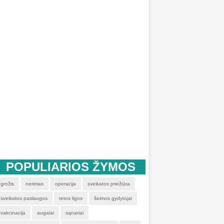
POPULIARIOS ŽYMOS
grožis
nerimas
operacija
sveikatos priežiūra
sveikatos paslaugos
retos ligos
šeimos gydytojai
vakcinacija
augalai
sąnariai