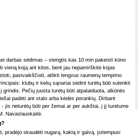
 jei darbas sėdimas – stengtis kas 10 min pakeisti kūno
i vieną koją ant kitos, bent jau nepamirškite kojas
stoti, pasivaikščioti, atlikti lengvus raumenų tempimo
ipais: klubų ir kelių sąnariai sėdint turėtų būti sulenkti
į grindis. Pečių juosta turėtų būti atpalaiduota, alkūnės
riešai padėti ant stalo arba kėdės porankių. Dirbant
- jis neturėtų būti per žemai ar per aukštai, į jį turėtume
a M. Navaslauskaitė.
ą?
ė, pradėjo skaudėti nugarą, kaklą ir galvą, įsitempusi