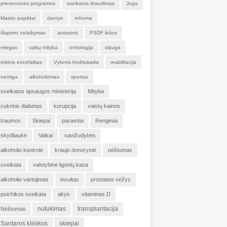
prevencinės programos
sveikatos draudimas
Joga
Maisto papildai
dantys
reforma
šlapimo nelaikymas
antsvoris
PSDF lėšos
miegas
vaikų mityba
onkologija
slauga
erkinis encefalitas
Vytenis Andriukaitis
reabilitacija
nemiga
alkoholizmas
sportas
sveikatos apsaugos ministerija
Mityba
cukrinis diabetas
korupcija
vaistų kainos
traumos
Skiepai
pacientai
Renginiai
skydliaukė
Vaikai
savižudybės
alkoholio kontrolė
kraujo donorystė
nėštumas
sveikata
valstybinė ligonių kasa
alkoholio vartojimas
insultas
prostatos vėžys
psichikos sveikata
akys
vitaminas D
nutukimas
transplantacija
Nėštumas
Santaros klinikos
skiepai