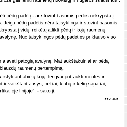
kifozė gali lemti raumenų nuovargį ir nugaros skausmus“,
rėti pėdų padėtį - ar stovint basomis pėdos nekrypsta į
. Jeigu pėdų padėtis nėra taisyklinga ir stovint basomis
krypsta į vidų, reikėtų atlikti pėdų ir kojų raumenų
 avalynę. Nuo taisyklingos pėdų padėties priklauso viso
ia avėti patogią avalynę. Mat aukštakulniai ar pėdą
ir blauzdų raumenų pertempimą.
rstyti ant abiejų kojų, lengvai pritraukti mentes ir
t ir vaikštant ausys, pečiai, klubų ir kelių sąnariai,
ikalioje linijoje“, - sako ji.
REKLAMA