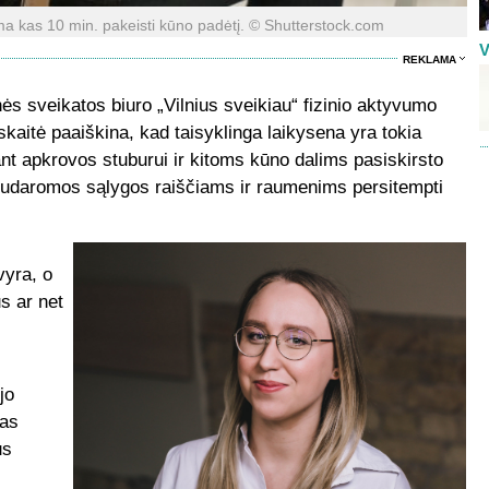
ma kas 10 min. pakeisti kūno padėtį. © Shutterstock.com
V
REKLAMA
s sveikatos biuro „Vilnius sveikiau“ fizinio aktyvumo
aitė paaiškina, kad taisyklinga laikysena yra tokia
dant apkrovos stuburui ir kitoms kūno dalims pasiskirsto
– nesudaromos sąlygos raiščiams ir raumenims persitempti
vyra, o
s ar net
jo
ias
us