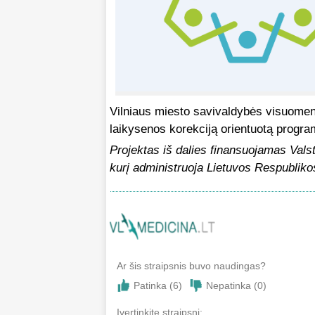
Vilniaus miesto savivaldybės visuomenė
laikysenos korekciją orientuotą progra
Projektas iš dalies finansuojamas Vals
kurį administruoja Lietuvos Respubliko
Ar šis straipsnis buvo naudingas?
Patinka (
6
)
Nepatinka (
0
)
Įvertinkite straipsni: