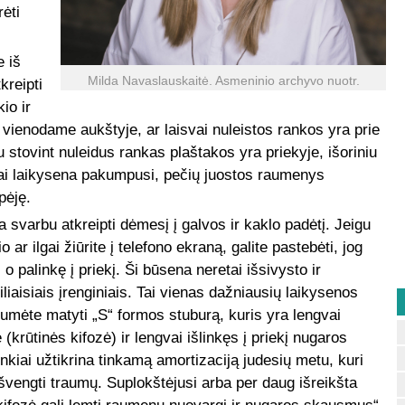
rėti
 iš
Milda Navaslauskaitė. Asmeninio archyvo nuotr.
kreipti
io ir
 vienodame aukštyje, ar laisvai nuleistos rankos yra prie
u stovint nuleidus rankas plaštakos yra priekyje, išoriniu
iai laikysena pakumpusi, pečių juostos raumenys
pėję.
a svarbu atkreipti dėmesį į galvos ir kaklo padėtį. Jeigu
 ar ilgai žiūrite į telefono ekraną, galite pastebėti, jog
, o palinkę į priekį. Ši būsena neretai išsivysto ir
liaisiais įrenginiais. Tai vienas dažniausių laikysenos
ėtumėte matyti „S“ formos stuburą, kuris yra lengvai
 (krūtinės kifozė) ir lengvai išlinkęs į priekį nugaros
nkiai užtikrina tinkamą amortizaciją judesių metu, kuri
vengti traumų. Suplokštėjusi arba per daug išreikšta