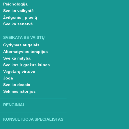
Psichologija
Sveika vaikystė
Žvilgsnis į praeitį
Sveika senatvė
SVEIKATA BE VAISTŲ
Gydymas augalais
Alternatyvios terapijos
Sveika mityba
Sveikas ir gražus kūnas
Vegetarų virtuvė
Joga
Sveika dvasia
Sėkmės istorijos
RENGINIAI
KONSULTUOJA SPECIALISTAS