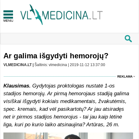
Ar galima išgydyti hemorojų?
VLMEDICINA.LT |
Šaltinis: vlmedicina | 2019-11-12 13:37:00
REKLAMA
Klausimas.
Gydytojas proktologas nustatė 1-os
stadijos hemorojų. Ar pirmą hemorojaus stadiją galima
visiškai išgydyti kokiais medikamentais, žvakutėmis,
spec. kremais, kad vėl pasikartotų? Ar jau atsiradęs
net ir pirmos stadijos hemorojus - tai jau kaip lėtinė
liga, kuri po kurio laiko atsinaujina? Artūras, 26 m.