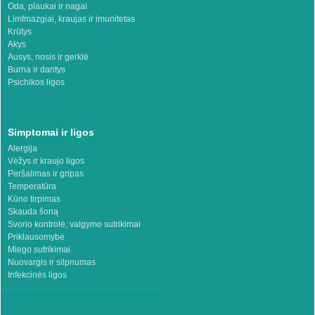
Oda, plaukai ir nagai
Limfmazgiai, kraujas ir imunitetas
Krūtys
Akys
Ausys, nosis ir gerklė
Burna ir dantys
Psichikos ligos
Simptomai ir ligos
Alergija
Vėžys ir kraujo ligos
Peršalimas ir gripas
Temperatūra
Kūno tirpimas
Skauda šoną
Svorio kontrolė, valgymo sutrikimai
Priklausomybė
Miego sutrikimai
Nuovargis ir silpnumas
Infekcinės ligos