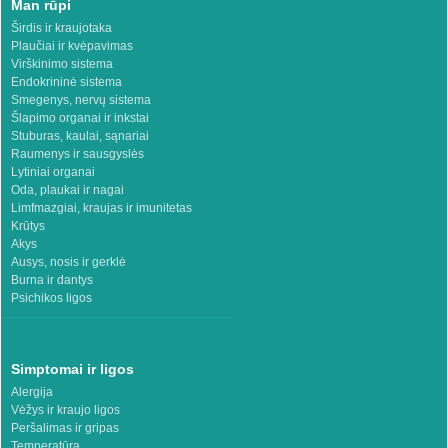
Man rūpi
Širdis ir kraujotaka
Plaučiai ir kvėpavimas
Virškinimo sistema
Endokrininė sistema
Smegenys, nervų sistema
Šlapimo organai ir inkstai
Stuburas, kaulai, sąnariai
Raumenys ir sausgyslės
Lytiniai organai
Oda, plaukai ir nagai
Limfmazgiai, kraujas ir imunitetas
Krūtys
Akys
Ausys, nosis ir gerklė
Burna ir dantys
Psichikos ligos
Simptomai ir ligos
Alergija
Vėžys ir kraujo ligos
Peršalimas ir gripas
Temperatūra