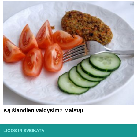
Ką šiandien valgysim? Maistą!
LIGOS IR SVEIKATA