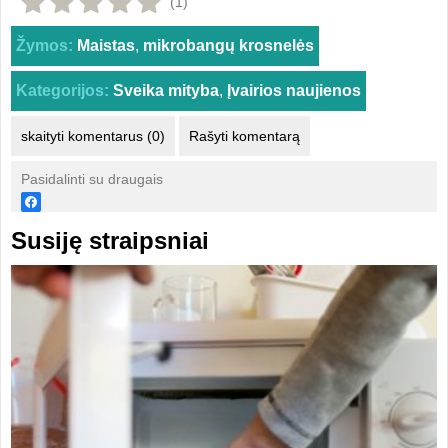
(1)
Žymos:
Maistas
,
mikrobangų krosnelės
Kategorijos:
Sveika mityba
,
Įvairios naujienos
skaityti komentarus (0)
Rašyti komentarą
Pasidalinti su draugais
Susiję straipsniai