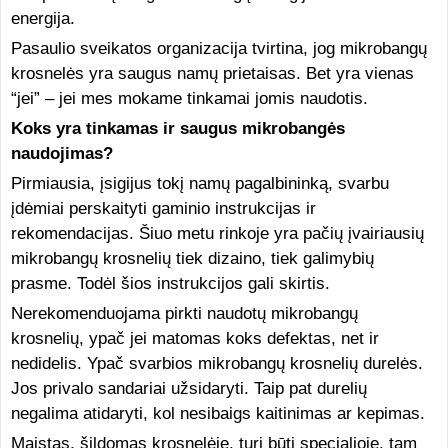
energija.
Pasaulio sveikatos organizacija tvirtina, jog mikrobangų
krosnelės yra saugus namų prietaisas. Bet yra vienas
“jei” – jei mes mokame tinkamai jomis naudotis.
Koks yra tinkamas ir saugus mikrobangės
naudojimas?
Pirmiausia, įsigijus tokį namų pagalbininką, svarbu
įdėmiai perskaityti gaminio instrukcijas ir
rekomendacijas. Šiuo metu rinkoje yra pačių įvairiausių
mikrobangų krosnelių tiek dizaino, tiek galimybių
prasme. Todėl šios instrukcijos gali skirtis.
Nerekomenduojama pirkti naudotų mikrobangų
krosnelių, ypač jei matomas koks defektas, net ir
nedidelis. Ypač svarbios mikrobangų krosnelių durelės.
Jos privalo sandariai užsidaryti. Taip pat durelių
negalima atidaryti, kol nesibaigs kaitinimas ar kepimas.
Maistas, šildomas krosnelėje, turi būti specialioje, tam