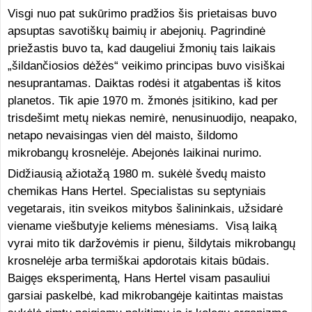
Visgi nuo pat sukūrimo pradžios šis prietaisas buvo
apsuptas savotiškų baimių ir abejonių. Pagrindinė
priežastis buvo ta, kad daugeliui žmonių tais laikais
„šildančiosios dėžės“ veikimo principas buvo visiškai
nesuprantamas. Daiktas rodėsi it atgabentas iš kitos
planetos. Tik apie 1970 m. žmonės įsitikino, kad per
trisdešimt metų niekas nemirė, nenusinuodijo, neapako,
netapo nevaisingas vien dėl maisto, šildomo
mikrobangų krosnelėje. Abejonės laikinai nurimo.
Didžiausią ažiotažą 1980 m. sukėlė švedų maisto
chemikas Hans Hertel. Specialistas su septyniais
vegetarais, itin sveikos mitybos šalininkais, užsidarė
viename viešbutyje keliems mėnesiams. Visą laiką
vyrai mito tik daržovėmis ir pienu, šildytais mikrobangų
krosnelėje arba termiškai apdorotais kitais būdais.
Baigęs eksperimentą, Hans Hertel visam pasauliui
garsiai paskelbė, kad mikrobangėje kaitintas maistas