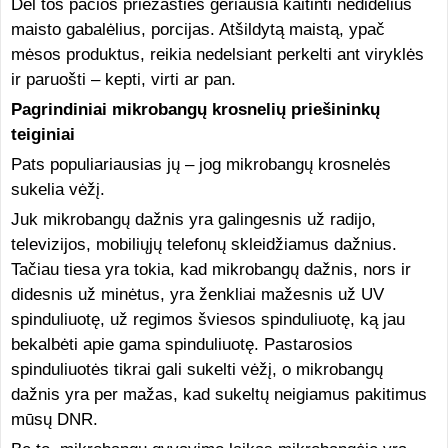
Dėl tos pačios priežasties geriausia kaitinti nedidelius
maisto gabalėlius, porcijas. Atšildytą maistą, ypač
mėsos produktus, reikia nedelsiant perkelti ant viryklės
ir paruošti – kepti, virti ar pan.
Pagrindiniai mikrobangų krosnelių priešininkų
teiginiai
Pats populiariausias jų – jog mikrobangų krosnelės
sukelia vėžį.
Juk mikrobangų dažnis yra galingesnis už radijo,
televizijos, mobiliųjų telefonų skleidžiamus dažnius.
Tačiau tiesa yra tokia, kad mikrobangų dažnis, nors ir
didesnis už minėtus, yra ženkliai mažesnis už UV
spinduliuotę, už regimos šviesos spinduliuotę, ką jau
bekalbėti apie gama spinduliuotę. Pastarosios
spinduliuotės tikrai gali sukelti vėžį, o mikrobangų
dažnis yra per mažas, kad sukeltų neigiamus pakitimus
mūsų DNR.