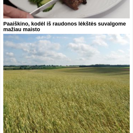
Paaiškino, kodėl iš raudonos lėkštės suvalgome
mažiau maisto