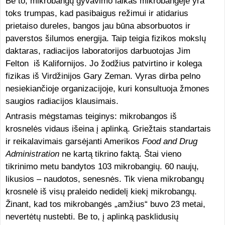
Be to, mikrobangų gyvavimo laikas mikrobangėje yra
toks trumpas, kad pasibaigus režimui ir atidarius
prietaiso dureles, bangos jau būna absorbuotos ir
paverstos šilumos energija. Taip teigia fizikos mokslų
daktaras, radiacijos laboratorijos darbuotojas Jim
Felton iš Kalifornijos. Jo žodžius patvirtino ir kolega
fizikas iš Virdžinijos Gary Zeman. Vyras dirba pelno
nesiekiančioje organizacijoje, kuri konsultuoja žmones
saugios radiacijos klausimais.
Antrasis mėgstamas teiginys: mikrobangos iš
krosnelės vidaus išeina į aplinką. Griežtais standartais
ir reikalavimais garsėjanti Amerikos
Food and Drug
Administration
ne kartą tikrino faktą. Štai vieno
tikrinimo metu bandytos 103 mikrobangių. 60 naujų,
likusios – naudotos, senesnės. Tik viena mikrobangų
krosnelė iš visų praleido nedidelį kiekį mikrobangų.
Žinant, kad tos mikrobangės „amžius“ buvo 23 metai,
nevertėtų nustebti. Be to, į aplinką pasklidusių