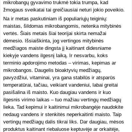
mikrobangų gyvavimo trukmė tokia trumpa, kad
žmogaus sveikatai tai greičiausiai neturi jokio poveikio.
Na ir metas paskutiniam iš populiariųjų teiginių:
maistas, šildomas mikrobangomis, netenka mitybinės
vertės. Šiais metais šiai teorijai skirta nemažai
dėmesio. Išsiaiškinta, jog vertingos mitybinės
medžiagos maiste dingsta jį kaitinant didesniame
kiekyje vandens ilgesnį laiką. Ir nesvarbu, koks
terminio apdorojimo metodas – virimas, kepimas ar
mikrobangos. Daugelis bioaktyvių medžiagų,
pavyzdžiui, vitaminai, yra gana stabilūs ir atsparūs
temperatūrai, tačiau, veikiant vandeniui, labai greitai
pasišalina iš maisto. Kuo daugiau vandens ir kuo
ilgesnis virimo laikas – tuo mažiau vertingų medžiagų
lieka. Tad kepimui ir kaitinimui mikrobangėje naudokite
nedaug vandens ir stenkitės neperkaitinti maisto. Taip
vertingų medžiagų dalis tikrai liks. Dar daugiau, mėsos
produktus kaitinant riebaluose keptuvėje ar orkaitėje,