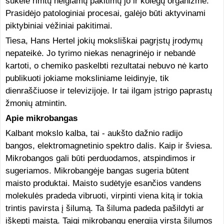
sukėlė rimtų neigiamų pakitimų jo ir kolegų organizme.
Prasidėjo patologiniai procesai, galėjo būti aktyvinami
piktybiniai vėžiniai pakitimai.
Tiesa, Hans Hertel jokių moksliškai pagrįstų įrodymų
nepateikė. Jo tyrimo niekas nenagrinėjo ir nebandė
kartoti, o chemiko paskelbti rezultatai nebuvo nė karto
publikuoti jokiame moksliniame leidinyje, tik
dienraščiuose ir televizijoje. Ir tai ilgam įstrigo paprastų
žmonių atmintin.
Apie mikrobangas
Kalbant mokslo kalba, tai - aukšto dažnio radijo
bangos, elektromagnetinio spektro dalis. Kaip ir šviesa.
Mikrobangos gali būti perduodamos, atspindimos ir
sugeriamos. Mikrobangėje bangas sugeria būtent
maisto produktai. Maisto sudėtyje esančios vandens
molekulės pradeda vibruoti, virpinti viena kitą ir tokia
trintis pavirsta į šilumą. Ta šiluma padeda pašildyti ar
iškepti maistą. Taigi mikrobangų energija virsta šilumos