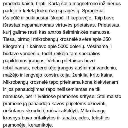
pradeda kaisti, tirpti. Kartą šalia magnetrono inžinierius
padėjo ir keletą kukurūzų spragėsių. Spragėsiai
išsipūtė ir puikiausiai iškepė. It keptuvėje. Taip buvo
išrastas nepamainomas virtuvės prietaisas. Prietaisas,
kurį galime rasti kas antros šeimininkės namuose.
Tiesa, pirmoji mikrobangų krosnelė svėrė apie 350
kilogramų ir kainavo apie 5000 dolerių. Vėsinama ji
būdavo vandeniu, todėl reikėjo tam specialios
papildomos įrangos. Vėliau prietaisas buvo
tobulinamas, nebereikėjo įrangos aušinimui vandeniu,
mažėjo ir lengvėjo konstrukcija, ženkliai krito kaina.
Mikrobangų krosnelė tapo prieinama kone kiekvienam
ir jos panaudojimas tapo neišsemiamas ne tik
namuose, bet ir įvairiose pramonės srityse. Štai maisto
pramonė ją panaudojo kavos pupelėms džiovinti,
riešutams skrudinti, mėsai atšildyti. Mikrobangų
krosnys buvo pritaikytos ir tabako, odos, tekstilės
pramonėje, keramikoje.