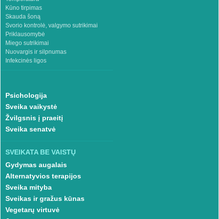
Kūno tirpimas
Skauda šoną
Svorio kontrolė, valgymo sutrikimai
Priklausomybė
Miego sutrikimai
Nuovargis ir silpnumas
Infekcinės ligos
Psichologija
Sveika vaikystė
Žvilgsnis į praeitį
Sveika senatvė
SVEIKATA BE VAISTŲ
Gydymas augalais
Alternatyvios terapijos
Sveika mityba
Sveikas ir gražus kūnas
Vegetarų virtuvė