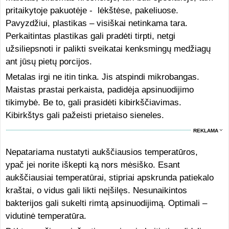
pritaikytoje pakuotėje - lėkštėse, pakeliuose.
Pavyzdžiui, plastikas – visiškai netinkama tara.
Perkaitintas plastikas gali pradėti tirpti, netgi
užsiliepsnoti ir palikti sveikatai kenksmingų medžiagų
ant jūsų pietų porcijos.
Metalas irgi ne itin tinka. Jis atspindi mikrobangas.
Maistas prastai perkaista, padidėja apsinuodijimo
tikimybė. Be to, gali prasidėti kibirkščiavimas.
Kibirkštys gali pažeisti prietaiso sieneles.
REKLAMA
Nepatariama nustatyti aukščiausios temperatūros,
ypač jei norite iškepti ką nors mėsiško. Esant
aukščiausiai temperatūrai, stipriai apskrunda patiekalo
kraštai, o vidus gali likti neįšilęs. Nesunaikintos
bakterijos gali sukelti rimtą apsinuodijimą. Optimali –
vidutinė temperatūra.