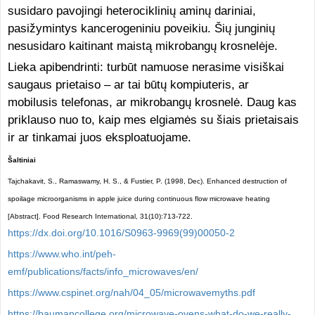
susidaro pavojingi heterociklinių aminų dariniai,
pasižymintys kancerogeniniu poveikiu. Šių junginių
nesusidaro kaitinant maistą mikrobangų krosnelėje.
Lieka apibendrinti: turbūt namuose nerasime visiškai
saugaus prietaiso – ar tai būtų kompiuteris, ar
mobilusis telefonas, ar mikrobangų krosnelė. Daug kas
priklauso nuo to, kaip mes elgiamės su šiais prietaisais
ir ar tinkamai juos eksploatuojame.
Šaltiniai
Tajchakavit, S., Ramaswamy, H. S., & Fustier, P. (1998, Dec). Enhanced destruction of
spoilage microorganisms in apple juice during continuous flow microwave heating
[Abstract]. Food Research International, 31(10):713-722.
https://dx.doi.org/10.1016/S0963-9969(99)00050-2
https://www.who.int/peh-
emf/publications/facts/info_microwaves/en/
https://www.cspinet.org/nah/04_05/microwavemyths.pdf
https://baumancollege.org/microwave-ovens-what-do-we-really-