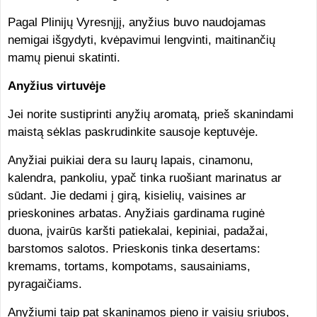
Pagal Plinijų Vyresnįjį, anyžius buvo naudojamas
nemigai išgydyti, kvėpavimui lengvinti, maitinančių
mamų pienui skatinti.
Anyžius virtuvėje
Jei norite sustiprinti anyžių aromatą, prieš skanindami
maistą sėklas paskrudinkite sausoje keptuvėje.
Anyžiai puikiai dera su laurų lapais, cinamonu,
kalendra, pankoliu, ypač tinka ruošiant marinatus ar
sūdant. Jie dedami į girą, kisielių, vaisines ar
prieskonines arbatas. Anyžiais gardinama ruginė
duona, įvairūs karšti patiekalai, kepiniai, padažai,
barstomos salotos. Prieskonis tinka desertams:
kremams, tortams, kompotams, sausainiams,
pyragaičiams.
Anyžiumi taip pat skaninamos pieno ir vaisių sriubos,