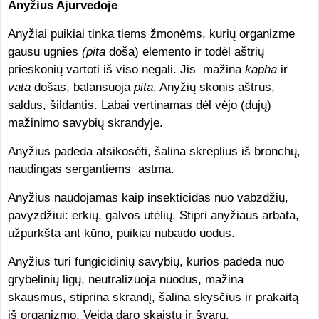
Anyžius Ajurvedoje
Anyžiai puikiai tinka tiems žmonėms, kurių organizme
gausu ugnies
(pita
doša) elemento ir todėl aštrių
prieskonių vartoti iš viso negali. Jis mažina
kapha
ir
vata
došas, balansuoja
pita
. Anyžių skonis aštrus,
saldus, šildantis.
Labai vertinamas dėl vėjo (dujų)
mažinimo savybių skrandyje.
Anyžius padeda atsikosėti, šalina skreplius iš bronchų,
naudingas sergantiems astma.
Anyžius naudojamas kaip insekticidas nuo vabzdžių,
pavyzdžiui: erkių, galvos utėlių. Stipri anyžiaus arbata,
užpurkšta ant kūno, puikiai nubaido uodus.
Anyžius turi fungicidinių savybių, kurios padeda nuo
grybelinių ligų, neutralizuoja nuodus, mažina
skausmus, stiprina skrandį, šalina skysčius ir prakaitą
iš organizmo. Veidą daro skaistų ir švarų.