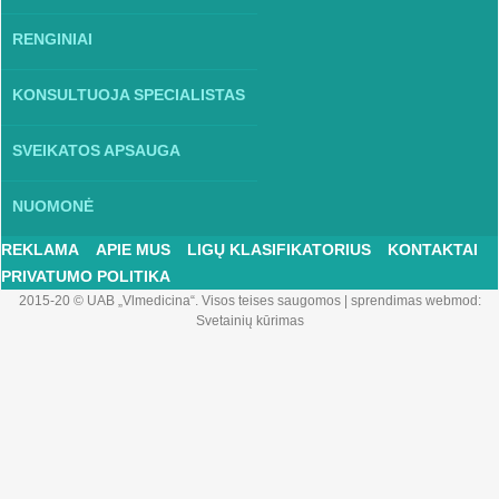
RENGINIAI
KONSULTUOJA SPECIALISTAS
SVEIKATOS APSAUGA
NUOMONĖ
REKLAMA
APIE MUS
LIGŲ KLASIFIKATORIUS
KONTAKTAI
PRIVATUMO POLITIKA
2015-20 © UAB „Vlmedicina“. Visos teises saugomos
|
sprendimas webmod:
Svetainių kūrimas