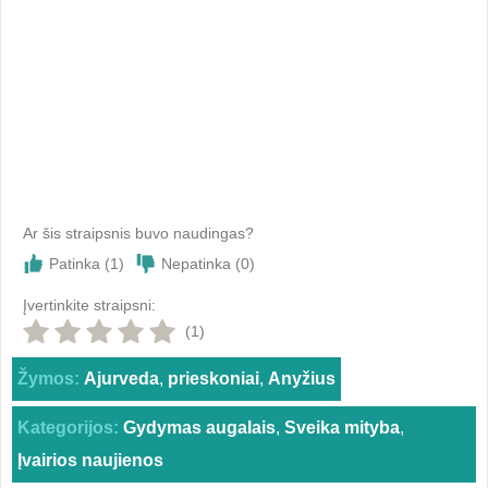
Ar šis straipsnis buvo naudingas?
Patinka (
1
)
Nepatinka (
0
)
Įvertinkite straipsni:
(1)
Žymos:
Ajurveda
,
prieskoniai
,
Anyžius
Kategorijos:
Gydymas augalais
,
Sveika mityba
,
Įvairios naujienos