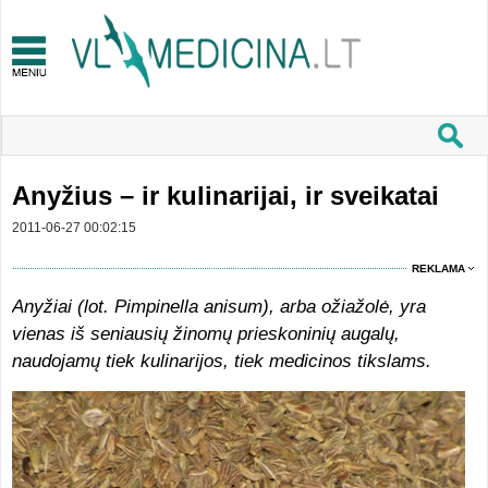
Anyžius – ir kulinarijai, ir sveikatai
2011-06-27 00:02:15
REKLAMA
Anyžiai
(lot.
Pimpinella anisum),
arba
ožiažolė,
yra
vienas iš seniausių žinomų prieskoninių augalų,
naudojamų tiek kulinarijos, tiek medicinos tikslams.