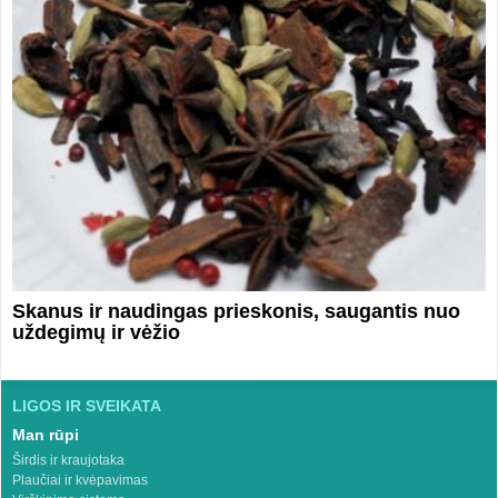
Skanus ir naudingas prieskonis, saugantis nuo
uždegimų ir vėžio
LIGOS IR SVEIKATA
Man rūpi
Širdis ir kraujotaka
Plaučiai ir kvėpavimas