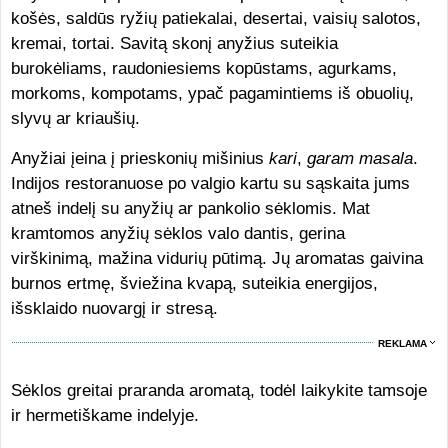
košės, saldūs ryžių patiekalai, desertai, vaisių salotos,
kremai, tortai. Savitą skonį anyžius suteikia
burokėliams, raudoniesiems kopūstams, agurkams,
morkoms, kompotams, ypač pagamintiems iš obuolių,
slyvų ar kriaušių.
Anyžiai įeina į prieskonių mišinius
kari
,
garam masala
.
Indijos restoranuose po valgio kartu su sąskaita jums
atneš indelį su anyžių ar pankolio sėklomis. Mat
kramtomos anyžių sėklos valo dantis, gerina
virškinimą, mažina vidurių pūtimą. Jų aromatas gaivina
burnos ertmę, šviežina kvapą, suteikia energijos,
išsklaido nuovargį ir stresą.
REKLAMA
Sėklos greitai praranda aromatą, todėl laikykite tamsoje
ir hermetiškame indelyje.