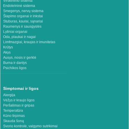
Virškinimo sistema
Endokrininė sistema
Smegenys, nervų sistema
Šlapimo organai ir inkstai
Stuburas, kaulai, sąnariai
Raumenys ir sausgyslės
Lytiniai organai
Oda, plaukai ir nagai
Limfmazgiai, kraujas ir imunitetas
Krūtys
Akys
Ausys, nosis ir gerklė
Burna ir dantys
Psichikos ligos
Simptomai ir ligos
Alergija
Vėžys ir kraujo ligos
Peršalimas ir gripas
Temperatūra
Kūno tirpimas
Skauda šoną
Svorio kontrolė, valgymo sutrikimai