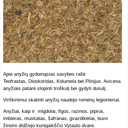
Apie anyžių gydomąsias savybes rašė
Teofrastas, Dioskoridas, Kolumela bei Plinijus. Avicena
anyžiais patarė slopinti troškulį bei gydyti dusulį.
Virškinimui skatinti anyžių naudojo romėnų legionieriai.
Anyžiai, kaip ir migdolai, figos, razinos, pipirai,
imbieras, muskatas, šafranas, gvazdikėliai, buvo
žinomi didžiojo kunigaikščio Vytauto dvare.