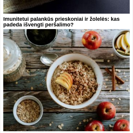
Imunitetui palankūs prieskoniai ir žolelės: kas
padeda išvengti peršalimo?