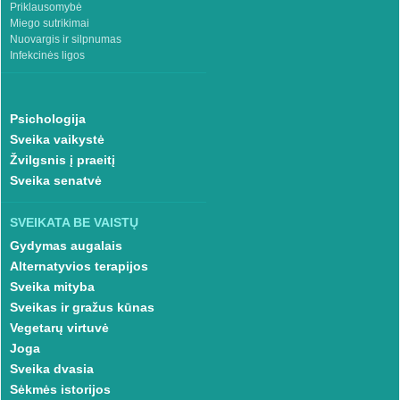
Priklausomybė
Miego sutrikimai
Nuovargis ir silpnumas
Infekcinės ligos
Psichologija
Sveika vaikystė
Žvilgsnis į praeitį
Sveika senatvė
SVEIKATA BE VAISTŲ
Gydymas augalais
Alternatyvios terapijos
Sveika mityba
Sveikas ir gražus kūnas
Vegetarų virtuvė
Joga
Sveika dvasia
Sėkmės istorijos