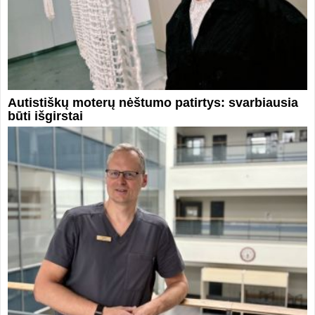
Autistiškų moterų nėštumo patirtys: svarbiausia
būti išgirstai