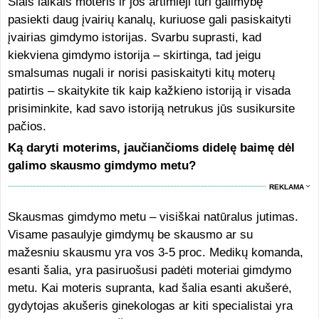
Šiais laikais moteris ir jos artimieji turi galimybę
pasiekti daug įvairių kanalų, kuriuose gali pasiskaityti
įvairias gimdymo istorijas. Svarbu suprasti, kad
kiekviena gimdymo istorija – skirtinga, tad jeigu
smalsumas nugali ir norisi pasiskaityti kitų moterų
patirtis – skaitykite tik kaip kažkieno istoriją ir visada
prisiminkite, kad savo istoriją netrukus jūs susikursite
pačios.
Ką daryti moterims, jaučiančioms didelę baimę dėl
galimo skausmo gimdymo metu?
REKLAMA
Skausmas gimdymo metu – visiškai natūralus jutimas.
Visame pasaulyje gimdymų be skausmo ar su
mažesniu skausmu yra vos 3-5 proc. Medikų komanda,
esanti šalia, yra pasiruošusi padėti moteriai gimdymo
metu. Kai moteris supranta, kad šalia esanti akušerė,
gydytojas akušeris ginekologas ar kiti specialistai yra