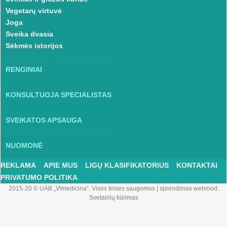
Vegetarų virtuvė
Joga
Sveika dvasia
Sėkmės istorijos
RENGINIAI
KONSULTUOJA SPECIALISTAS
SVEIKATOS APSAUGA
NUOMONĖ
REKLAMA
APIE MUS
LIGŲ KLASIFIKATORIUS
KONTAKTAI
PRIVATUMO POLITIKA
2015-20 © UAB „Vlmedicina“. Visos teises saugomos
|
sprendimas webmod:
Svetainių kūrimas