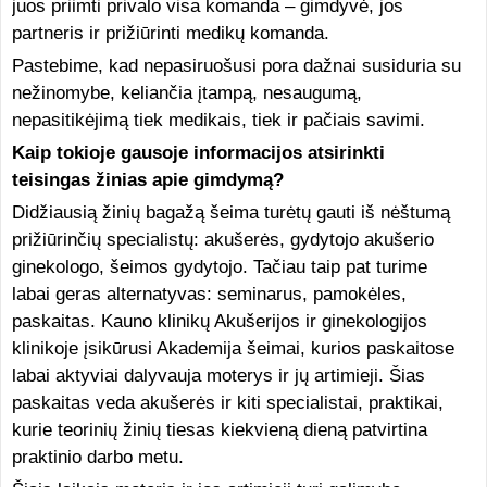
juos priimti privalo visa komanda – gimdyvė, jos
partneris ir prižiūrinti medikų komanda.
Pastebime, kad nepasiruošusi pora dažnai susiduria su
nežinomybe, keliančia įtampą, nesaugumą,
nepasitikėjimą tiek medikais, tiek ir pačiais savimi.
Kaip tokioje gausoje informacijos atsirinkti
teisingas žinias apie gimdymą?
Didžiausią žinių bagažą šeima turėtų gauti iš nėštumą
prižiūrinčių specialistų: akušerės, gydytojo akušerio
ginekologo, šeimos gydytojo. Tačiau taip pat turime
labai geras alternatyvas: seminarus, pamokėles,
paskaitas. Kauno klinikų Akušerijos ir ginekologijos
klinikoje įsikūrusi Akademija šeimai, kurios paskaitose
labai aktyviai dalyvauja moterys ir jų artimieji. Šias
paskaitas veda akušerės ir kiti specialistai, praktikai,
kurie teorinių žinių tiesas kiekvieną dieną patvirtina
praktinio darbo metu.