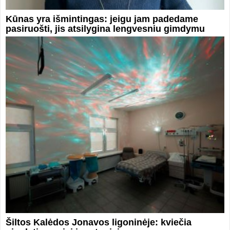
Kūnas yra išmintingas: jeigu jam padedame
pasiruošti, jis atsilygina lengvesniu gimdymu
Šiltos Kalėdos Jonavos ligoninėje: kviečia