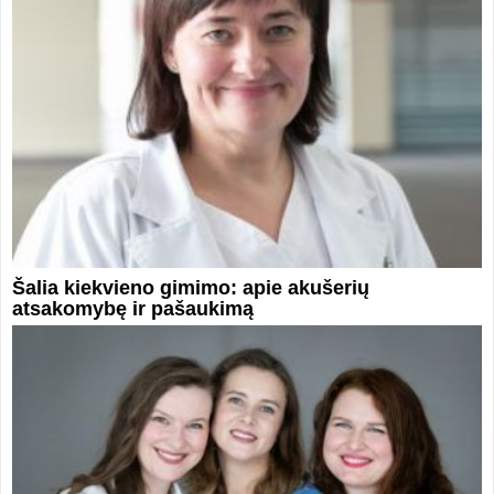
Šalia kiekvieno gimimo: apie akušerių
atsakomybę ir pašaukimą