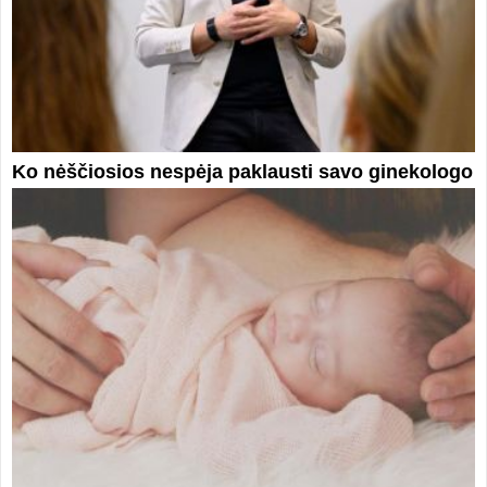
Ko nėščiosios nespėja paklausti savo ginekologo