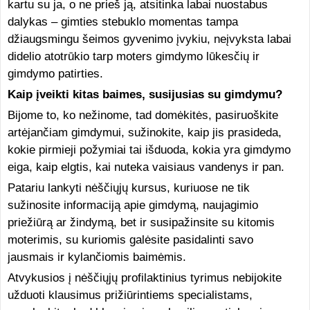
kartu su ja, o ne prieš ją, atsitinka labai nuostabus
dalykas – gimties stebuklo momentas tampa
džiaugsmingu šeimos gyvenimo įvykiu, neįvyksta labai
didelio atotrūkio tarp moters gimdymo lūkesčių ir
gimdymo patirties.
Kaip įveikti kitas baimes, susijusias su gimdymu?
Bijome to, ko nežinome, tad domėkitės, pasiruoškite
artėjančiam gimdymui, sužinokite, kaip jis prasideda,
kokie pirmieji požymiai tai išduoda, kokia yra gimdymo
eiga, kaip elgtis, kai nuteka vaisiaus vandenys ir pan.
Patariu lankyti nėščiųjų kursus, kuriuose ne tik
sužinosite informaciją apie gimdymą, naujagimio
priežiūrą ar žindymą, bet ir susipažinsite su kitomis
moterimis, su kuriomis galėsite pasidalinti savo
jausmais ir kylančiomis baimėmis.
Atvykusios į nėščiųjų profilaktinius tyrimus nebijokite
užduoti klausimus prižiūrintiems specialistams,