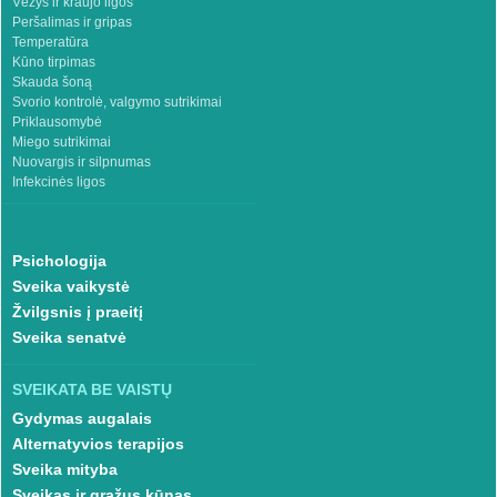
Vėžys ir kraujo ligos
Peršalimas ir gripas
Temperatūra
Kūno tirpimas
Skauda šoną
Svorio kontrolė, valgymo sutrikimai
Priklausomybė
Miego sutrikimai
Nuovargis ir silpnumas
Infekcinės ligos
Psichologija
Sveika vaikystė
Žvilgsnis į praeitį
Sveika senatvė
SVEIKATA BE VAISTŲ
Gydymas augalais
Alternatyvios terapijos
Sveika mityba
Sveikas ir gražus kūnas