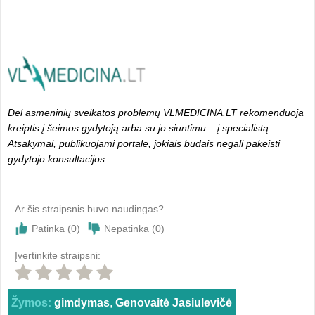
Dėl asmeninių sveikatos problemų VLMEDICINA.LT rekomenduoja
kreiptis į šeimos gydytoją arba su jo siuntimu – į specialistą.
Atsakymai, publikuojami portale, jokiais būdais negali pakeisti
gydytojo konsultacijos.
Ar šis straipsnis buvo naudingas?
Patinka (
0
)
Nepatinka (
0
)
Įvertinkite straipsni:
Žymos:
gimdymas
,
Genovaitė Jasiulevičė