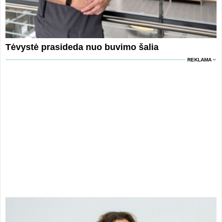
Tėvystė prasideda nuo buvimo šalia
REKLAMA