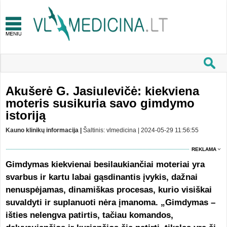
Akušerė G. Jasiulevičė: kiekviena
moteris susikuria savo gimdymo
istoriją
Kauno klinikų informacija |
Šaltinis: vlmedicina | 2024-05-29 11:56:55
REKLAMA
Gimdymas kiekvienai besilaukiančiai moteriai yra
svarbus ir kartu labai gąsdinantis įvykis, dažnai
nenuspėjamas, dinamiškas procesas, kurio visiškai
suvaldyti ir suplanuoti nėra įmanoma. „Gimdymas –
išties nelengva patirtis, tačiau komandos,