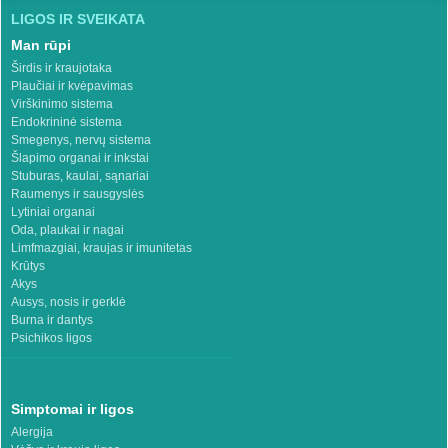
LIGOS IR SVEIKATA
Man rūpi
Širdis ir kraujotaka
Plaučiai ir kvėpavimas
Virškinimo sistema
Endokrininė sistema
Smegenys, nervų sistema
Šlapimo organai ir inkstai
Stuburas, kaulai, sąnariai
Raumenys ir sausgyslės
Lytiniai organai
Oda, plaukai ir nagai
Limfmazgiai, kraujas ir imunitetas
Krūtys
Akys
Ausys, nosis ir gerklė
Burna ir dantys
Psichikos ligos
Simptomai ir ligos
Alergija