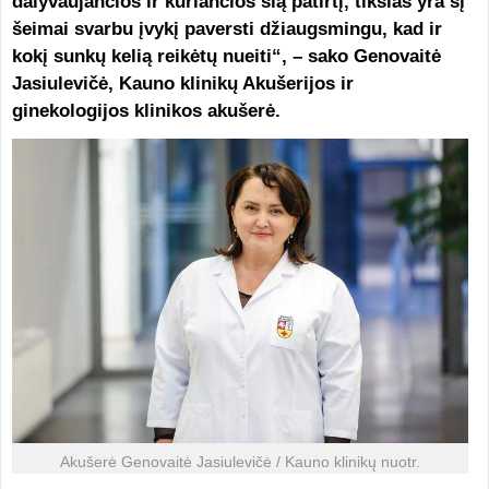
dalyvaujančios ir kuriančios šią patirtį, tikslas yra šį
šeimai svarbu įvykį paversti džiaugsmingu, kad ir
kokį sunkų kelią reikėtų nueiti“, – sako Genovaitė
Jasiulevičė, Kauno klinikų Akušerijos ir
ginekologijos klinikos akušerė.
Akušerė Genovaitė Jasiulevičė / Kauno klinikų nuotr.