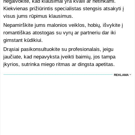
negalvokite, kad klausimai yra kvaili ar netinkami.
Kiekvienas prižiūrintis specialistas stengsis atsakyti į
visus jums rūpimus klausimus.
Nepamirškite jums malonios veiklos, hobių, išvykite į
romantiškas atostogas su vyrų ar partneriu dar iki
gimstant kūdikiui.
Drąsiai pasikonsultuokite su profesionalais, jeigu
jaučiate, kad nepavyksta įveikti baimių, jos tampa
įkyrios, sutrinka miego ritmas ar dingsta apetitas.
REKLAMA