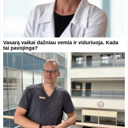
Vasarą vaikai dažniau vemia ir viduriuoja. Kada
tai pavojinga?