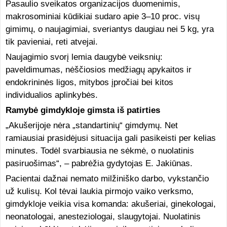
Pasaulio sveikatos organizacijos duomenimis,
makrosominiai kūdikiai sudaro apie 3–10 proc. visų
gimimų, o naujagimiai, sveriantys daugiau nei 5 kg, yra
tik pavieniai, reti atvejai.
Naujagimio svorį lemia daugybė veiksnių:
paveldimumas, nėščiosios medžiagų apykaitos ir
endokrininės ligos, mitybos įpročiai bei kitos
individualios aplinkybės.
Ramybė gimdykloje gimsta iš patirties
„Akušerijoje nėra „standartinių“ gimdymų. Net
ramiausiai prasidėjusi situacija gali pasikeisti per kelias
minutes. Todėl svarbiausia ne sėkmė, o nuolatinis
pasiruošimas“, – pabrėžia gydytojas E. Jakiūnas.
Pacientai dažnai nemato milžiniško darbo, vykstančio
už kulisų. Kol tėvai laukia pirmojo vaiko verksmo,
gimdykloje veikia visa komanda: akušeriai, ginekologai,
neonatologai, anesteziologai, slaugytojai. Nuolatinis