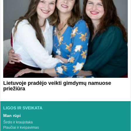
Lietuvoje pradėjo veikti gimdymų namuose
priežiūra
LIGOS IR SVEIKATA
Man rūpi
Širdis ir kraujotaka
Plaučiai ir kvėpavimas