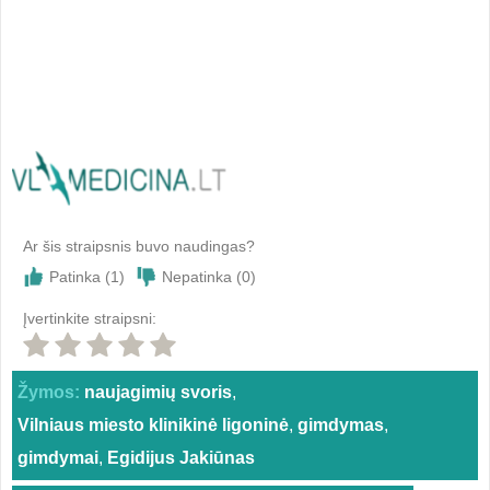
Ar šis straipsnis buvo naudingas?
Patinka (
1
)
Nepatinka (
0
)
Įvertinkite straipsni:
Žymos:
naujagimių svoris
,
Vilniaus miesto klinikinė ligoninė
,
gimdymas
,
gimdymai
,
Egidijus Jakiūnas