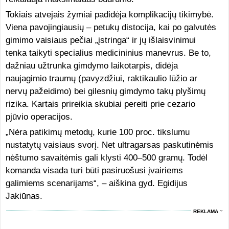
Tokiais atvejais žymiai padidėja komplikacijų tikimybė.
Viena pavojingiausių – petukų distocija, kai po galvutės
gimimo vaisiaus pečiai „įstringa“ ir jų išlaisvinimui
tenka taikyti specialius medicininius manevrus. Be to,
dažniau užtrunka gimdymo laikotarpis, didėja
naujagimio traumų (pavyzdžiui, raktikaulio lūžio ar
nervų pažeidimo) bei gilesnių gimdymo takų plyšimų
rizika. Kartais prireikia skubiai pereiti prie cezario
pjūvio operacijos.
„Nėra patikimų metodų, kurie 100 proc. tikslumu
nustatytų vaisiaus svorį. Net ultragarsas paskutinėmis
nėštumo savaitėmis gali klysti 400–500 gramų. Todėl
komanda visada turi būti pasiruošusi įvairiems
galimiems scenarijams“, – aiškina gyd. Egidijus
Jakiūnas.
REKLAMA