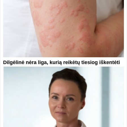
Dilgėlinė nėra liga, kurią reikėtų tiesiog iškentėti