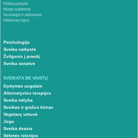
Priklausomybė
Miego sutrikimai
Nuovargis ir silpnumas
Infekcinės ligos
Psichologija
Sveika vaikystė
Žvilgsnis į praeitį
Sveika senatvė
SVEIKATA BE VAISTŲ
Gydymas augalais
Alternatyvios terapijos
Sveika mityba
Sveikas ir gražus kūnas
Vegetarų virtuvė
Joga
Sveika dvasia
Sėkmės istorijos