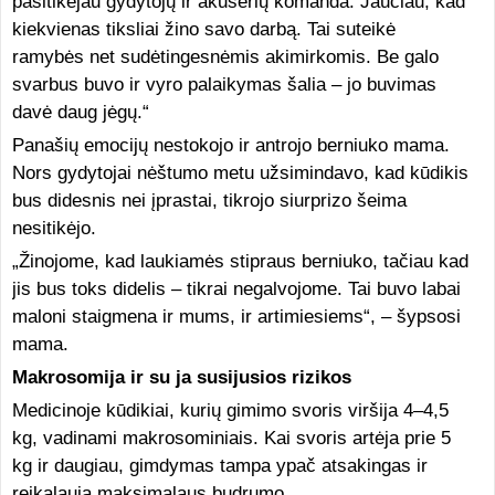
pasitikėjau gydytojų ir akušerių komanda. Jaučiau, kad
kiekvienas tiksliai žino savo darbą. Tai suteikė
ramybės net sudėtingesnėmis akimirkomis. Be galo
svarbus buvo ir vyro palaikymas šalia – jo buvimas
davė daug jėgų.“
Panašių emocijų nestokojo ir antrojo berniuko mama.
Nors gydytojai nėštumo metu užsimindavo, kad kūdikis
bus didesnis nei įprastai, tikrojo siurprizo šeima
nesitikėjo.
„Žinojome, kad laukiamės stipraus berniuko, tačiau kad
jis bus toks didelis – tikrai negalvojome. Tai buvo labai
maloni staigmena ir mums, ir artimiesiems“, – šypsosi
mama.
Makrosomija ir su ja susijusios rizikos
Medicinoje kūdikiai, kurių gimimo svoris viršija 4–4,5
kg, vadinami makrosominiais. Kai svoris artėja prie 5
kg ir daugiau, gimdymas tampa ypač atsakingas ir
reikalauja maksimalaus budrumo.