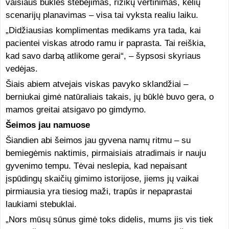
vaisiaus būklės stebėjimas, rizikų vertinimas, kelių
scenarijų planavimas – visa tai vyksta realiu laiku.
„Didžiausias komplimentas medikams yra tada, kai
pacientei viskas atrodo ramu ir paprasta. Tai reiškia,
kad savo darbą atlikome gerai“, – šypsosi skyriaus
vedėjas.
Šiais abiem atvejais viskas pavyko sklandžiai –
berniukai gimė natūraliais takais, jų būklė buvo gera, o
mamos greitai atsigavo po gimdymo.
Šeimos jau namuose
Šiandien abi šeimos jau gyvena namų ritmu – su
bemiegėmis naktimis, pirmaisiais atradimais ir nauju
gyvenimo tempu. Tėvai neslepia, kad nepaisant
įspūdingų skaičių gimimo istorijose, jiems jų vaikai
pirmiausia yra tiesiog maži, trapūs ir nepaprastai
laukiami stebuklai.
„Nors mūsų sūnus gimė toks didelis, mums jis vis tiek