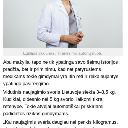
Egidijus Jakiūnas / Pranešimo autorių nuotr.
Abu mažyliai tapo ne tik ypatinga savo šeimų istorijos
pradžia, bet ir priminimu, kad net patyrusiems
medikams tokie gimdymai yra itin reti ir reikalaujantys
ypatingo pasirengimo.
Vidutinis naujagimio svoris Lietuvoje siekia 3–3,5 kg.
Kūdikiai, didesnio nei 5 kg svorio, laikomi tikra
retenybe. Tokie atvejai automatiškai priskiriami
padidintos rizikos gimdymams.
„Kai naujagimis sveria daugiau nei penkis kilogramus,