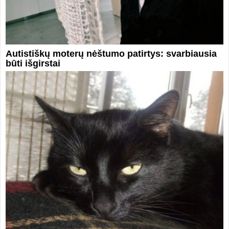
Autistiškų moterų nėštumo patirtys: svarbiausia
būti išgirstai