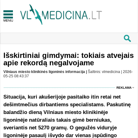
Išskirtiniai gimdymai: tokiais atvejais
apie rekordą negalvojame
Vilniaus miesto klinikinės ligoninės informacija |
Šaltinis: vlmedicina | 2026-
05-25 08:43:37
REKLAMA
Situacija, kuri akušerijoje pasitaiko itin retai net
dešimtmečius dirbantiems specialistams. Paskutinę
balandžio dieną Vilniaus miesto klinikinėje
ligoninėje natūraliais takais gimė berniukas,
sveriantis net 5270 gramų. O gegužės viduryje
ligoninėje pasaulį išvydo dar vienas įspūdingo