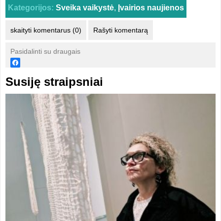
Kategorijos:
Sveika vaikystė
,
Įvairios naujienos
skaityti komentarus (0)
Rašyti komentarą
Pasidalinti su draugais
Susiję straipsniai