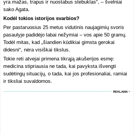
yra mažas, trapus ir nuostabus stebuklas“, – švelniai
sako Agata.
Kodėl tokios istorijos svarbios?
Per pastaruosius 25 metus vidutinis naujagimių svoris
pasaulyje padidėjo labai nežymiai – vos apie 50 gramų.
Todėl mitas, kad „šiandien kūdikiai gimsta gerokai
didesni“, nėra visiškai tikslus.
Tokie reti atvejai primena tikrąją akušerijos esmę:
medicina stipriausia ne tada, kai pavyksta išvengti
sudėtingų situacijų, o tada, kai jos profesionaliai, ramiai
ir tiksliai suvaldomos.
REKLAMA