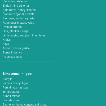
Virškinimo sistema
Endokrininė sistema
Smegenys, nervų sistema
Šlapimo organai ir inkstai
Stuburas, kaulai, sąnariai
Raumenys ir sausgyslės
Lytiniai organai
Oda, plaukai ir nagai
Limfmazgiai, kraujas ir imunitetas
Krūtys
Akys
Ausys, nosis ir gerklė
Burna ir dantys
Psichikos ligos
Simptomai ir ligos
Alergija
Vėžys ir kraujo ligos
Peršalimas ir gripas
Temperatūra
Kūno tirpimas
Skauda šoną
Svorio kontrolė, valgymo sutrikimai