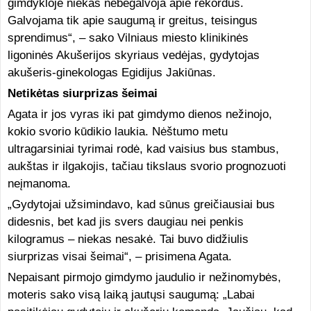
gimdykloje niekas nebegalvoja apie rekordus.
Galvojama tik apie saugumą ir greitus, teisingus
sprendimus“, – sako Vilniaus miesto klinikinės
ligoninės Akušerijos skyriaus vedėjas, gydytojas
akušeris-ginekologas Egidijus Jakiūnas.
Netikėtas siurprizas šeimai
Agata ir jos vyras iki pat gimdymo dienos nežinojo,
kokio svorio kūdikio laukia. Nėštumo metu
ultragarsiniai tyrimai rodė, kad vaisius bus stambus,
aukštas ir ilgakojis, tačiau tikslaus svorio prognozuoti
neįmanoma.
„Gydytojai užsimindavo, kad sūnus greičiausiai bus
didesnis, bet kad jis svers daugiau nei penkis
kilogramus – niekas nesakė. Tai buvo didžiulis
siurprizas visai šeimai“, – prisimena Agata.
Nepaisant pirmojo gimdymo jaudulio ir nežinomybės,
moteris sako visą laiką jautųsi saugumą: „Labai