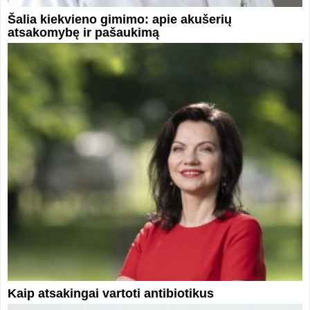
Šalia kiekvieno gimimo: apie akušerių
atsakomybę ir pašaukimą
Kaip atsakingai vartoti antibiotikus