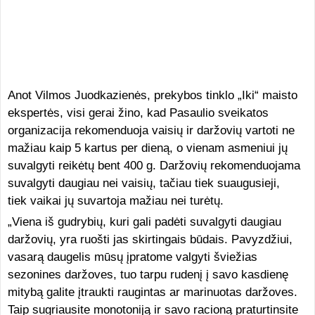
Anot Vilmos Juodkazienės, prekybos tinklo „Iki“ maisto
ekspertės, visi gerai žino, kad Pasaulio sveikatos
organizacija rekomenduoja vaisių ir daržovių vartoti ne
mažiau kaip 5 kartus per dieną, o vienam asmeniui jų
suvalgyti reikėtų bent 400 g. Daržovių rekomenduojama
suvalgyti daugiau nei vaisių, tačiau tiek suaugusieji,
tiek vaikai jų suvartoja mažiau nei turėtų.
„Viena iš gudrybių, kuri gali padėti suvalgyti daugiau
daržovių, yra ruošti jas skirtingais būdais. Pavyzdžiui,
vasarą daugelis mūsų įpratome valgyti šviežias
sezonines daržoves, tuo tarpu rudenį į savo kasdienę
mitybą galite įtraukti raugintas ar marinuotas daržoves.
Taip sugriausite monotoniją ir savo racioną praturtinsite