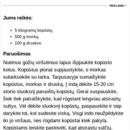
REKLAMA
Jums reikės:
5 kilogramų kopūstų;
500 g morkų;
100 g druskos.
Paruošimas
Nuėmus gūžių viršutinius lapus išpjaukite kopūsto
kotus. Kopūstus plonai supjaustykite, o morkas
sutarkuokite su tarka. Tarpusavyje sumaišykite
kopūstus, morkas ir druską. Į indą dėkite 15-20 cm
storio sluoksnį paruoštų kopūstų. Gerai suspauskite,
šiek tiek patraiškykite, kad rūgstant lengviau atsirastų
sultys. Vėl dėkite sluoksnį kopūstų, paspauskite ir taip
darykite tol, kol sudėsite viską. Visgi indo neužpildykite
iki jo viršaus, nes rūgdami kopūstai kiek pakyla.
Kopūstams leiskite pastovėti, kad atsirastų sulčių.