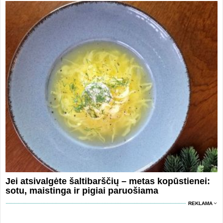
Jei atsivalgėte šaltibarščių – metas kopūstienei:
sotu, maistinga ir pigiai paruošiama
REKLAMA