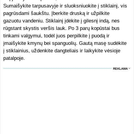
Sumaišykite tarpusavyje ir sluoksniuokite į stiklainį, vis
pagrūsdami šaukštu. Įberkite druską ir užpilkite
gazuotu vandeniu. Stiklainį įdėkite į gilesnį indą, nes
rūgstant skystis veršis lauk. Po 3 parų kopūstai bus
tinkami valgymui, todėl juos perpilkite į puodą ir
įmaišykite kmynų bei spanguolių. Gautą masę sudėkite
į stiklainius, uždenkite dangteliais ir laikykite vėsioje
patalpoje.
REKLAMA