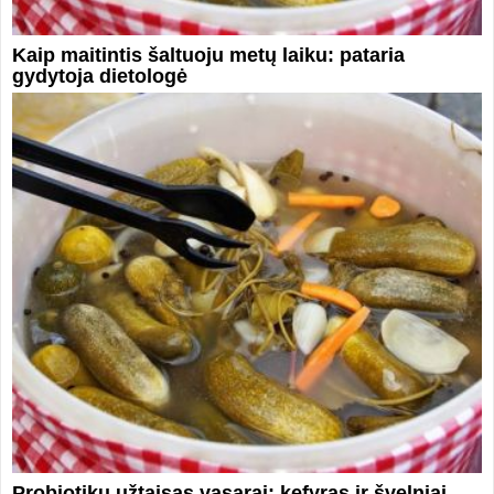
Kaip maitintis šaltuoju metų laiku: pataria
gydytoja dietologė
Probiotikų užtaisas vasarai: kefyras ir švelniai