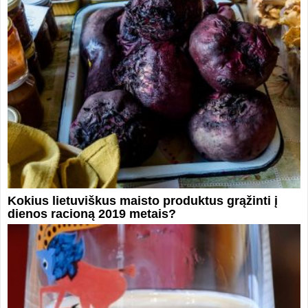
Kokius lietuviškus maisto produktus grąžinti į
dienos racioną 2019 metais?