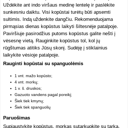
Uždėkite ant indo viršaus medinę lentelę ir paslėkite
sunkesniu daiktu. Visi kopūstai turėtų būti apsemti
sultimis. Indą uždenkite dangčiu. Rekomenduojama
pirmąsias dienas kopūstus laikyti šiltesnėje patalpoje.
Paviršiuje pasirodžius putoms kopūstus galite nešti į
vėsesnę vietą. Rauginkite kopūstus tol, kol jų
rūgštumas atitiks Jūsų skonį. Sudėję į stiklainius
laikykite vėsioje patalpoje.
Rauginti kopūstai su spanguolėmis
1 vnt. mažo kopūsto;
4 vnt. morkų;
1 v. š. druskos;
Gazuoto vandens pagal poreikį;
Šiek tiek kmynų;
Šiek tiek spanguolių
Paruošimas
Supjaustykite kopūstus, morkas sutarkuokite su tarka.