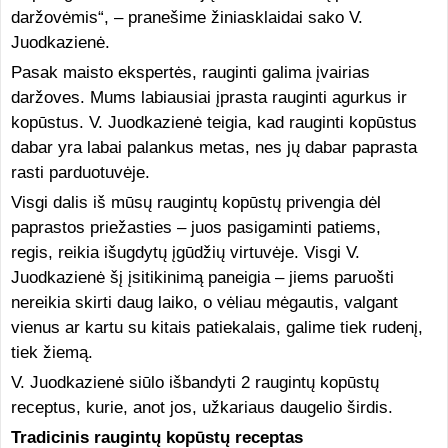
daržovėmis“, – pranešime žiniasklaidai sako V.
Juodkazienė.
Pasak maisto ekspertės, rauginti galima įvairias
daržoves. Mums labiausiai įprasta rauginti agurkus ir
kopūstus. V. Juodkazienė teigia, kad rauginti kopūstus
dabar yra labai palankus metas, nes jų dabar paprasta
rasti parduotuvėje.
Visgi dalis iš mūsų raugintų kopūstų privengia dėl
paprastos priežasties – juos pasigaminti patiems,
regis, reikia išugdytų įgūdžių virtuvėje. Visgi V.
Juodkazienė šį įsitikinimą paneigia – jiems paruošti
nereikia skirti daug laiko, o vėliau mėgautis, valgant
vienus ar kartu su kitais patiekalais, galime tiek rudenį,
tiek žiemą.
V. Juodkazienė siūlo išbandyti 2 raugintų kopūstų
receptus, kurie, anot jos, užkariaus daugelio širdis.
Tradicinis raugintų kopūstų receptas