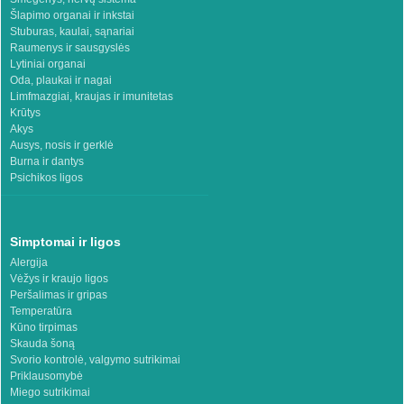
Šlapimo organai ir inkstai
Stuburas, kaulai, sąnariai
Raumenys ir sausgyslės
Lytiniai organai
Oda, plaukai ir nagai
Limfmazgiai, kraujas ir imunitetas
Krūtys
Akys
Ausys, nosis ir gerklė
Burna ir dantys
Psichikos ligos
Simptomai ir ligos
Alergija
Vėžys ir kraujo ligos
Peršalimas ir gripas
Temperatūra
Kūno tirpimas
Skauda šoną
Svorio kontrolė, valgymo sutrikimai
Priklausomybė
Miego sutrikimai