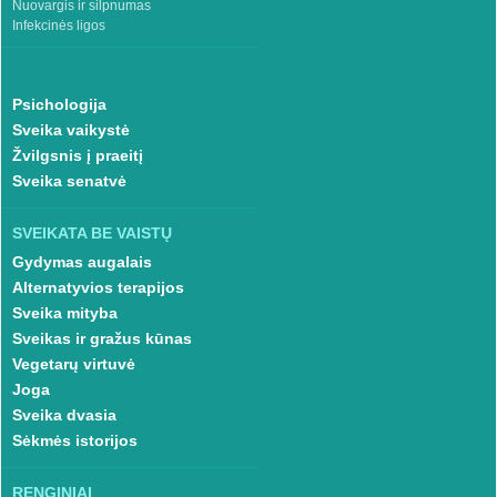
Nuovargis ir silpnumas
Infekcinės ligos
Psichologija
Sveika vaikystė
Žvilgsnis į praeitį
Sveika senatvė
SVEIKATA BE VAISTŲ
Gydymas augalais
Alternatyvios terapijos
Sveika mityba
Sveikas ir gražus kūnas
Vegetarų virtuvė
Joga
Sveika dvasia
Sėkmės istorijos
RENGINIAI