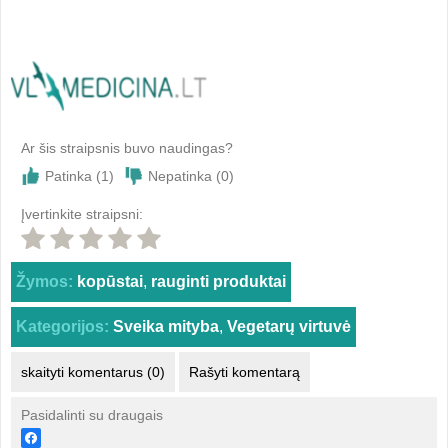
Ar šis straipsnis buvo naudingas?
Patinka (
1
)
Nepatinka (
0
)
Įvertinkite straipsni:
Žymos:
kopūstai
,
rauginti produktai
Kategorijos:
Sveika mityba
,
Vegetarų virtuvė
skaityti komentarus (0)
Rašyti komentarą
Pasidalinti su draugais