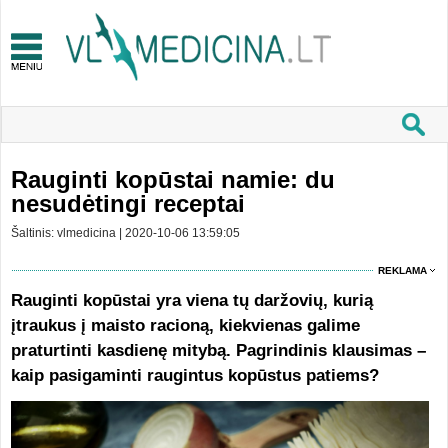
Rauginti kopūstai namie: du
nesudėtingi receptai
Šaltinis: vlmedicina | 2020-10-06 13:59:05
REKLAMA
Rauginti kopūstai yra viena tų daržovių, kurią
įtraukus į maisto racioną, kiekvienas galime
praturtinti kasdienę mitybą. Pagrindinis klausimas –
kaip pasigaminti raugintus kopūstus patiems?