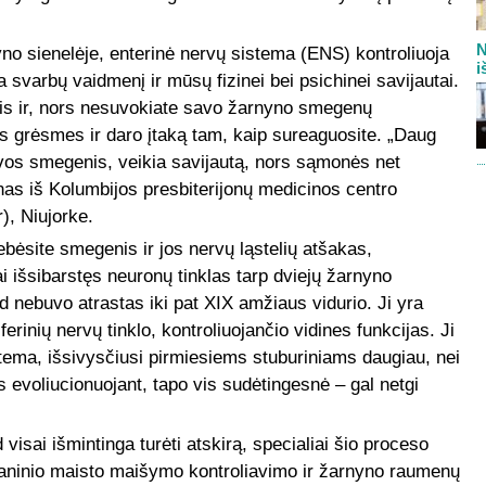
N
yno sienelėje, enterinė nervų sistema (ENS) kontroliuoja
i
a svarbų vaidmenį ir mūsų fizinei bei psichinei savijautai.
mis ir, nors nesuvokiate savo žarnyno smegenų
es grėsmes ir daro įtaką tam, kaip sureaguosite. „Daug
lvos smegenis, veikia savijautą, nors sąmonės net
as iš Kolumbijos presbiterijonų medicinos centro
), Niujorke.
bėsite smegenis ir jos nervų ląstelių atšakas,
i išsibarstęs neuronų tinklas tarp dviejų žarnyno
 nebuvo atrastas iki pat XIX amžiaus vidurio. Ji yra
rinių nervų tinklo, kontroliuojančio vidines funkcijas. Ji
 sistema, išsivysčiusi pirmiesiems stuburiniams daugiau, nei
s evoliucionuojant, tapo vis sudėtingesnė – gal netgi
visai išmintinga turėti atskirą, specialiai šio proceso
chaninio maisto maišymo kontroliavimo ir žarnyno raumenų