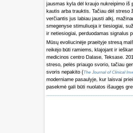
jausmas kyla dėl kraujo nukreipimo iš
kautis arba trauktis. Tačiau dėl stres
verčiantis
jus labiau jausti alkį, mažin
smegenyse stimuliuoja ir tiesiogiai, s
ir netiesiogiai, perduodamas signalus pe
Mūsų evoliucinėje praeityje stresą mal
reikėjo būti ramiems, klajojant ir iešk
medicinos centro Dalase, Teksase. 201
streso, pelės priaugo svorio, tačiau gen
svoris nepakito (
The Journal of Clinical Inv
moderniame pasaulyje, kur laisvai prie
pasekmė gali būti nuolatos išaugęs grel