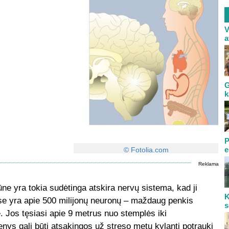
V
a
G
k
P
e
© Fotolia.com
Reklama
ūne yra tokia sudėtinga atskira nervų sistema, kad ji
K
e yra apie 500 milijonų neuronų – maždaug penkis
s
 Jos tęsiasi apie 9 metrus nuo stemplės iki
ys gali būti atsakingos už streso metu kylantį potraukį