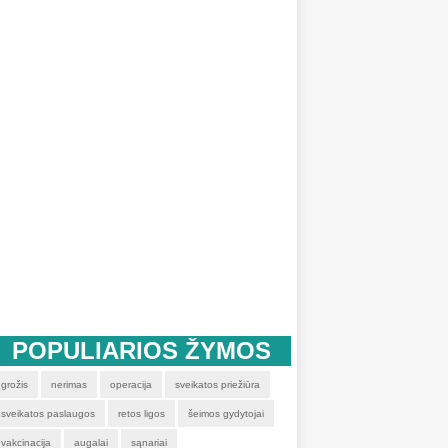
POPULIARIOS ŽYMOS
grožis
nerimas
operacija
sveikatos priežiūra
sveikatos paslaugos
retos ligos
šeimos gydytojai
vakcinacija
augalai
sąnariai