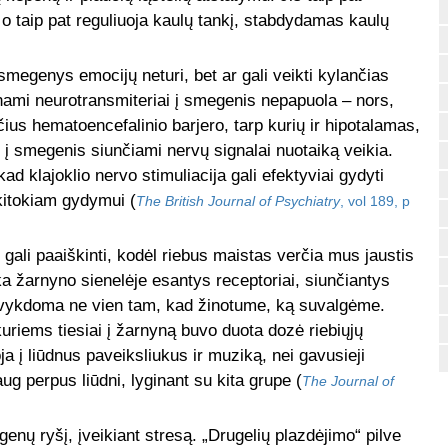
o taip pat reguliuoja kaulų tankį, stabdydamas kaulų
smegenys emocijų neturi, bet ar gali veikti kylančias
ami neurotransmiteriai į smegenis nepapuola – nors,
nčius hematoencefalinio barjero, tarp kurių ir hipotalamas,
no į smegenis siunčiami nervų signalai nuotaiką veikia.
ad klajoklio nervo stimuliacija gali efektyviai gydyti
kitokiam gydymui (
The British Journal of Psychiatry
, vol 189, p
 gali paaiškinti, kodėl riebus maistas verčia mus jaustis
nka žarnyno sienelėje esantys receptoriai, siunčiantys
ti vykdoma ne vien tam, kad žinotume, ką suvalgėme.
uriems tiesiai į žarnyną buvo duota dozė riebiųjų
ja į liūdnus paveiksliukus ir muziką, nei gavusieji
g perpus liūdni, lyginant su kita grupe (
The Journal of
enų ryšį, įveikiant stresą. „Drugelių plazdėjimo“ pilve