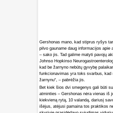
Gershonas mano, kad stiprus ryšys tar
pilvo gauname daug informacijos apie ap
– sako jis. Tad galime matyti pavojų ak
Johnso Hopkinso Neurogastroenterologij
kad be žarnyno nebūtų gyvybę palaikan
funkcionavimas yra toks svarbus, kad sm
žarnynu“, – pabrėžia jis.
Bet kiek šios dvi smegenys gali būti s
atminties – Gershonas nėra vienas iš jų
kiekvieną rytą, 10 valandą, dariusį s
išėjus, atėjusi pamaina tos praktikos n
skyriuje prasidėdavo sujudimas viduri