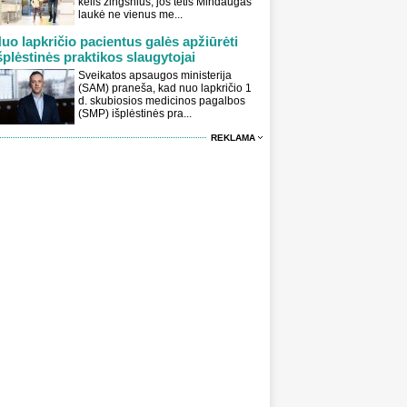
kelis žingsnius, jos tėtis Mindaugas
laukė ne vienus me...
uo lapkričio pacientus galės apžiūrėti
šplėstinės praktikos slaugytojai
Sveikatos apsaugos ministerija
(SAM) praneša, kad nuo lapkričio 1
d. skubiosios medicinos pagalbos
(SMP) išplėstinės pra...
REKLAMA