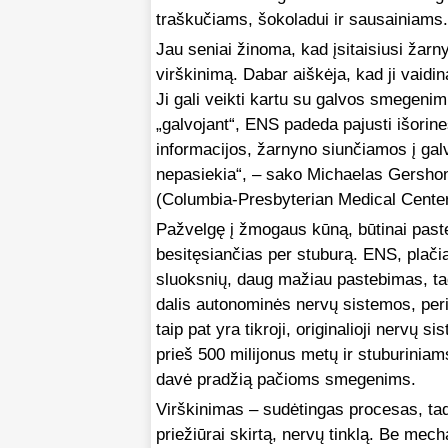
traškučiams, šokoladui ir sausainiams.
Jau seniai žinoma, kad įsitaisiusi žarn
virškinimą. Dabar aiškėja, kad ji vaidin
Ji gali veikti kartu su galvos smegeni
„galvojant“, ENS padeda pajusti išorin
informacijos, žarnyno siunčiamos į ga
nepasiekia“, – sako Michaelas Gershon
(Columbia-Presbyterian Medical Center
Pažvelgę į žmogaus kūną, būtinai paste
besitęsiančias per stuburą. ENS, plačia
sluoksnių, daug mažiau pastebimas, tad
dalis autonominės nervų sistemos, perife
taip pat yra tikroji, originalioji nervų
prieš 500 milijonus metų ir stuburiniam
davė pradžią pačioms smegenims.
Virškinimas – sudėtingas procesas, tad 
priežiūrai skirtą, nervų tinklą. Be me