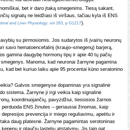
onomiškai, bet ir daro įtaką smegenims. Tiesą sakant,
čių signalų ne leidžiasi iš viršaus, tačiau kyla iš ENS
).
tinal and Liver Physiology
, vol 283, p G1217
avybių su pirmosiomis. Jos sudarytos iš įvairių neuronų
Turi savo hematoencefalinį (kraujo–smegenų) barjerą,
. Jos gamina daugybę hormonų tipų ir apie 40 tų pačių
vos smegenys. Manoma, kad neuronai žarnyne pagamina
mu, kad bet kuriuo laiku apie 95 procentai kūno seratonino
e veikia? Galvos smegenyse dopaminas yra signalinė
o sistema. Žarnyne ji irgi veikia kaip signalinė
ronų, koordinuojančių, pavyzdžiui, tiesiosios žarnos
i perduoda ENS žinutes – geriausiai žinomas, kaip
 depresijos prevencija ir miego reguliavimu, apetitu ir
 įtaka daug platesnė. Žarnyne pagamintas serotoninas
kepenų ir plaučių ląstelių atstatymu. Jis taip pat