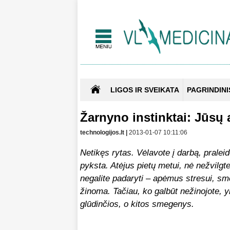
LIGOS IR SVEIKATA
PAGRINDINI
Žarnyno instinktai: Jūsų
technologijos.lt |
2013-01-07 10:11:06
Netikęs rytas. Vėlavote į darbą, praleid
pyksta. Atėjus pietų metui, nė nežvilgte
negalite padaryti – apėmus stresui, sm
žinoma. Tačiau, ko galbūt nežinojote, yr
glūdinčios, o kitos smegenys.