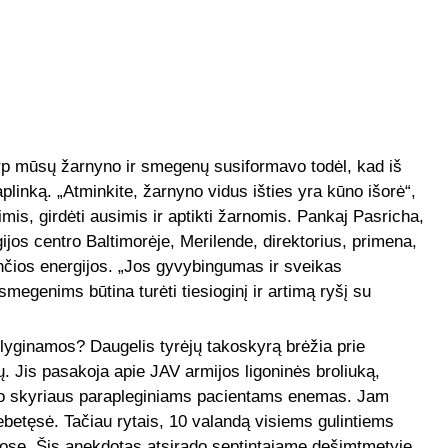
p mūsų žarnyno ir smegenų susiformavo todėl, kad iš
linką. „Atminkite, žarnyno vidus išties yra kūno išorė“,
imis, girdėti ausimis ir aptikti žarnomis. Pankaj Pasricha,
os centro Baltimorėje, Merilende, direktorius, primena,
čios energijos. „Jos gyvybingumas ir sveikas
egenims būtina turėti tiesioginį ir artimą ryšį su
ulyginamos? Daugelis tyrėjų takoskyrą brėžia prie
. Jis pasakoja apie JAV armijos ligoninės broliuką,
avo skyriaus parapleginiams pacientams enemas. Jam
ebetęsė. Tačiau rytais, 10 valandą visiems gulintiems
uose. Šis anekdotas atsirado septintajame dešimtmetyje