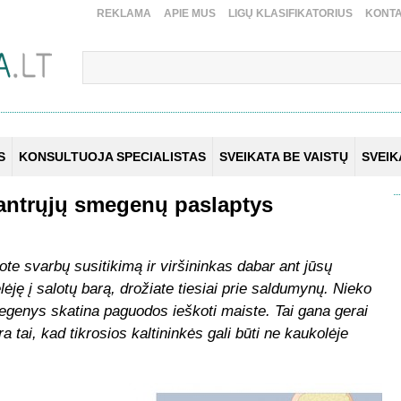
REKLAMA
APIE MUS
LIGŲ KLASIFIKATORIUS
KONTA
S
KONSULTUOJA SPECIALISTAS
SVEIKATA BE VAISTŲ
SVEI
 antrųjų smegenų paslaptys
ote svarbų susitikimą ir viršininkas dabar ant jūsų
lėję į salotų barą, drožiate tiesiai prie saldumynų. Nieko
egenys skatina paguodos ieškoti maiste. Tai gana gerai
a tai, kad tikrosios kaltininkės gali būti ne kaukolėje