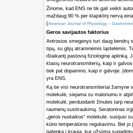
Žinome, kad ENS ne tik gali veikti aut
maždaug 90 % per klajoklinį nervą einan
(
American Journal of Physiology – Gastrointes
Geros savijautos faktorius
Antrosios smegenys turi daug bendrų s
tipų, su glijų atraminėmis ląstelėmis. 
išlaikantį pastovią fiziologinę aplinką
klasių neurotransmiterių, kaip ir gal
tiek pat dopamino, kaip ir galvoje. Įdo
yra ENS.
Ką tie visi neurotransmiteriai žarnyn
molekulė, siejama su malonumu ir atpild
molekulė, perduodanti žinutes tarp neu
raumenų susitraukimą. Seratoninas irg
„geros nuotaikos“ molekulė, susijusi su
kūno temperatūros reguliavimu. Bet jo
patenka į kraują, kur užsiima sugadintų 