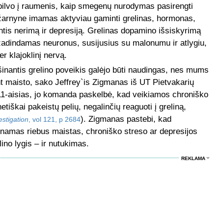
 pilvo į raumenis, kaip smegenų nurodymas pasirengti
o žarnyne imamas aktyviau gaminti grelinas, hormonas,
antis nerimą ir depresiją. Grelinas dopamino išsiskyrimą
užadindamas neuronus, susijusius su malonumu ir atlygiu,
r klajoklinį nervą.
šinantis grelino poveikis galėjo būti naudingas, nes mums
ant maisto, sako Jeffrey`is Zigmanas iš UT Pietvakarių
1-aisias, jo komanda paskelbė, kad veikiamos chroniško
etiškai pakeistų pelių, negalinčių reaguoti į greliną,
). Zigmanas pastebi, kad
estigation
, vol 121, p 2684
inamas riebus maistas, chroniško streso ar depresijos
ino lygis – ir nutukimas.
REKLAMA