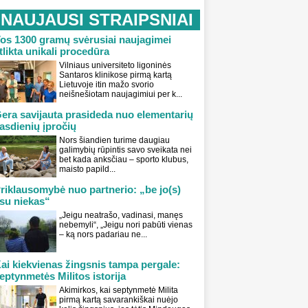
NAUJAUSI STRAIPSNIAI
os 1300 gramų svėrusiai naujagimei
tlikta unikali procedūra
Vilniaus universiteto ligoninės
Santaros klinikose pirmą kartą
Lietuvoje itin mažo svorio
neišnešiotam naujagimiui per k...
era savijauta prasideda nuo elementarių
asdienių įpročių
Nors šiandien turime daugiau
galimybių rūpintis savo sveikata nei
bet kada anksčiau – sporto klubus,
maisto papild...
riklausomybė nuo partnerio: „be jo(s)
su niekas“
„Jeigu neatrašo, vadinasi, manęs
nebemyli“, „Jeigu nori pabūti vienas
– ką nors padariau ne...
ai kiekvienas žingsnis tampa pergale:
eptynmetės Militos istorija
Akimirkos, kai septynmetė Milita
pirmą kartą savarankiškai nuėjo