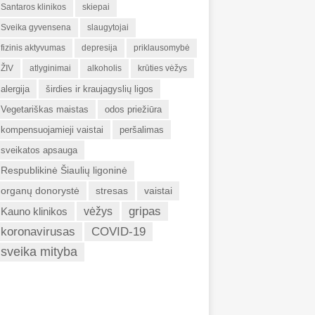
Santaros klinikos
skiepai
Sveika gyvensena
slaugytojai
fizinis aktyvumas
depresija
priklausomybė
ŽIV
atlyginimai
alkoholis
krūties vėžys
alergija
širdies ir kraujagyslių ligos
Vegetariškas maistas
odos priežiūra
kompensuojamieji vaistai
peršalimas
sveikatos apsauga
Respublikinė Šiaulių ligoninė
organų donorystė
stresas
vaistai
gripas
Kauno klinikos
vėžys
koronavirusas
COVID-19
sveika mityba