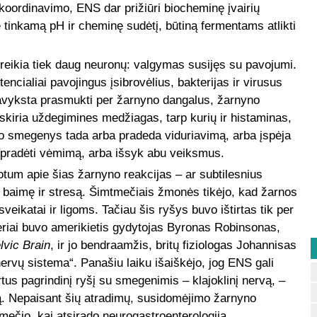
 koordinavimo, ENS dar prižiūri biocheminę įvairių
 tinkamą pH ir cheminę sudėtį, būtiną fermentams atlikti
reikia tiek daug neuronų: valgymas susijęs su pavojumi.
tencialiai pavojingus įsibrovėlius, bakterijas ir virusus
pavyksta prasmukti per žarnyno dangalus, žarnyno
šskiria uždegimines medžiagas, tarp kurių ir histaminas,
o smegenys tada arba pradeda viduriavimą, arba įspėja
i pradėti vėmimą, arba išsyk abu veiksmus.
otum apie šias žarnyno reakcijas – ar subtilesnius
, baimę ir stresą. Šimtmečiais žmonės tikėjo, kad žarnos
eikatai ir ligoms. Tačiau šis ryšys buvo ištirtas tik per
ieriai buvo amerikietis gydytojas Byronas Robinsonas,
vic Brain
,
ir jo bendraamžis, britų fiziologas Johannisas
ervų sistema“. Panašiu laiku išaiškėjo, jog ENS gali
rtus pagrindinį ryšį su smegenimis – klajoklinį nervą, –
imą. Nepaisant šių atradimų, susidomėjimo žarnyno
ečio, kai atsirado neurogastroenterologija.