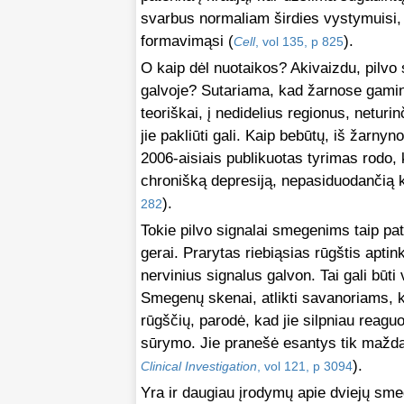
svarbus normaliam širdies vystymuisi, 
formavimąsi (
).
Cell
, vol 135, p 825
O kaip dėl nuotaikos? Akivaizdu, pilvo 
galvoje? Sutariama, kad žarnose gamin
teoriškai, į nedidelius regionus, neturi
jie pakliūti gali. Kaip bebūtų, iš žarny
2006-aisiais publikuotas tyrimas rodo, k
chronišką depresiją, nepasiduodančią 
).
282
Tokie pilvo signalai smegenims taip pat
gerai. Prarytas riebiąsias rūgštis apti
nervinius signalus galvon. Tai gali bū
Smegenų skenai, atlikti savanoriams, k
rūgščių, parodė, kad jie silpniau reaguo
sūrymo. Jie pranešė esantys tik maždau
).
Clinical Investigation
, vol 121, p 3094
Yra ir daugiau įrodymų apie dviejų smeg