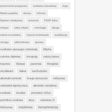
prevencinės programos
sveikatos draudimas
Joga
Maisto papildai
dantys
reforma
šlapimo nelaikymas
antsvoris
PSDF lėšos
miegas
vaikų mityba
onkologija
slauga
erkinis encefalitas
Vytenis Andriukaitis
reabilitacija
nemiga
alkoholizmas
sportas
sveikatos apsaugos ministerija
Mityba
cukrinis diabetas
korupcija
vaistų kainos
traumos
Skiepai
pacientai
Renginiai
skydliaukė
Vaikai
savižudybės
alkoholio kontrolė
kraujo donorystė
nėštumas
valstybinė ligonių kasa
alkoholio vartojimas
sveikata
insultas
prostatos vėžys
psichikos sveikata
akys
vitaminas D
nutukimas
transplantacija
Nėštumas