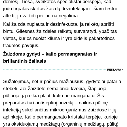
dėmesį. Tiesa, sveikatos specialistai perspėja, kad
jodo tirpalas skirtas žaizdų dezinfekcijai ir šiam testui
atlikti, jo vartoti per burną negalima.
Kai žaizda nuplauta ir dezinfekuota, ją reikėtų aprišti
bintu. Gilesnes žaizdeles reikėtų sutvarstyti, ypač tas
vietas, kurios nuolat kliūna ir yra didelis pakartotinos
traumos pavojus.
Žaizdoms gydyti – kalio permanganatas ir
briliantinis žaliasis
REKLAMA
Sužalojimus, net ir pačius mažiausius, gydytojai pataria
stebėti. Jei žaizdelė nemaloniai kvepia, šlapiuoja,
pūliuoja, ją reikia plauti kalio permanganatu. Šis
preparatas turi antiseptinį poveikį – naikina pūlinę
infekciją sukeliančius mikroorganizmus žaizdose ir jų
aplinkoje. Kalio permanganato kristalai terpėje, kurioje
yra oksiduojamų medžiagų (organinių medžiagų, pūlių)