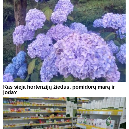
Kas sieja hortenzijų žiedus, pomidorų marą ir
jodą?