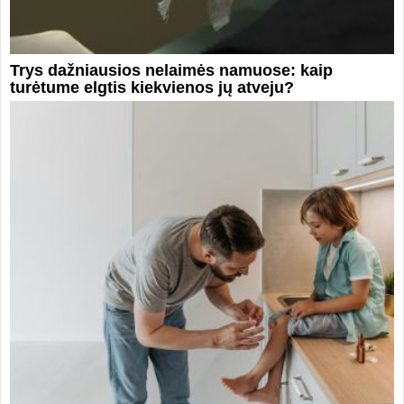
Trys dažniausios nelaimės namuose: kaip
turėtume elgtis kiekvienos jų atveju?