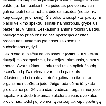
bakterijų. Tam puikiai tinka joduotas povidonas, kurį
galima tepti tiesiai net ant didelės žaizdos (ne aplink,
kaip daugelį priemonių). Šis odos antiseptikas pasižymi
plačiu veikimo spektru: sunaikina mikrobus, grybelius,
bakterijas, virusus. Beskausmis antimikrobinis vaistas,
naudojamas prieš chirurgines operacijas ar kitas
procedūras, tinkamas įvairioms žaizdoms ir
nudegimams gydyti.
Dezinfekcijai plačiai naudojamas ir
jodas
, kuris veikia
daugelį mikroorganizmų, bakterijas, pirmuonis, virusus,
sporas. Svarbu žinoti – jodu tepti reikia aplink žaizdą
esančią odą. Dar viena svarbi jodo paskirtis –
užlašinus jodo tirpalo ant riešo galima patikrinti, ar
organizme netrūksta jodo. Jeigu ruda dėmė išnyksta
greičiau nei per 24 valandas, vadinasi, organizmui jodo
nepakanka. Jodo trūkumas sukelia sunkias sveikatos
problemas, todėl į šį elementą vertėtų atkreipti ypatingą