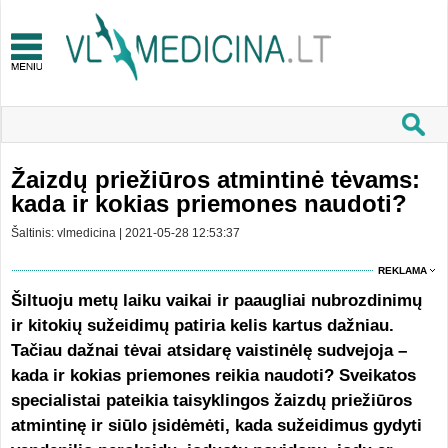
Žaizdų priežiūros atmintinė tėvams:
kada ir kokias priemones naudoti?
Šaltinis: vlmedicina | 2021-05-28 12:53:37
REKLAMA
Šiltuoju metų laiku vaikai ir paaugliai nubrozdinimų
ir kitokių sužeidimų patiria kelis kartus dažniau.
Tačiau dažnai tėvai atsidarę vaistinėlę sudvejoja –
kada ir kokias priemones reikia naudoti? Sveikatos
specialistai pateikia taisyklingos žaizdų priežiūros
atmintinę ir siūlo įsidėmėti, kada sužeidimus gydyti