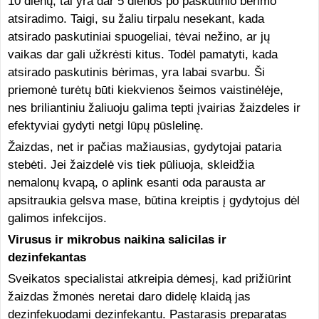
10 dienų, tai yra dar 5 dienos po paskutinio bėrimo
atsiradimo. Taigi, su žaliu tirpalu nesekant, kada
atsirado paskutiniai spuogeliai, tėvai nežino, ar jų
vaikas dar gali užkrėsti kitus. Todėl pamatyti, kada
atsirado paskutinis bėrimas, yra labai svarbu. Ši
priemonė turėtų būti kiekvienos šeimos vaistinėlėje,
nes briliantiniu žaliuoju galima tepti įvairias žaizdeles ir
efektyviai gydyti netgi lūpų pūslelinę.
Žaizdas, net ir pačias mažiausias, gydytojai pataria
stebėti. Jei žaizdelė vis tiek pūliuoja, skleidžia
nemalonų kvapą, o aplink esanti oda parausta ar
apsitraukia gelsva mase, būtina kreiptis į gydytojus dėl
galimos infekcijos.
Virusus ir mikrobus naikina salicilas ir
dezinfekantas
Sveikatos specialistai atkreipia dėmesį, kad prižiūrint
žaizdas žmonės neretai daro didelę klaidą jas
dezinfekuodami dezinfekantu. Pastarasis preparatas