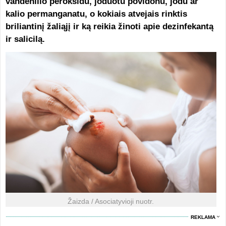
vandenilio peroksidu, joduotu povidonu, jodu ar
kalio permanganatu, o kokiais atvejais rinktis
briliantinį žaliąjį ir ką reikia žinoti apie dezinfekantą
ir salicilą.
Žaizda / Asociatyvioji nuotr.
REKLAMA