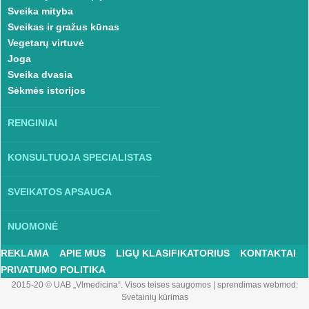
Sveika mityba
Sveikas ir gražus kūnas
Vegetarų virtuvė
Joga
Sveika dvasia
Sėkmės istorijos
RENGINIAI
KONSULTUOJA SPECIALISTAS
SVEIKATOS APSAUGA
NUOMONĖ
REKLAMA
APIE MUS
LIGŲ KLASIFIKATORIUS
KONTAKTAI
PRIVATUMO POLITIKA
2015-20 © UAB „Vlmedicina“. Visos teises saugomos
|
sprendimas webmod:
Svetainių kūrimas