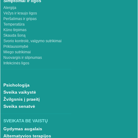
Simptomai ir ligos
Alergija
Vėžys ir kraujo ligos
Peršalimas ir gripas
Temperatūra
Kūno tirpimas
Skauda šoną
Svorio kontrolė, valgymo sutrikimai
Priklausomybė
Miego sutrikimai
Nuovargis ir silpnumas
Infekcinės ligos
Psichologija
Sveika vaikystė
Žvilgsnis į praeitį
Sveika senatvė
SVEIKATA BE VAISTŲ
Gydymas augalais
Alternatyvios terapijos