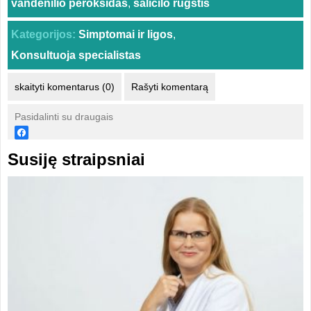
vandenilio peroksidas
,
salicilo rūgštis
Kategorijos:
Simptomai ir ligos
,
Konsultuoja specialistas
skaityti komentarus (0)
Rašyti komentarą
Pasidalinti su draugais
Susiję straipsniai