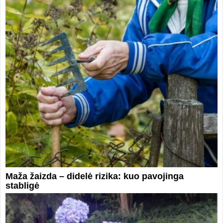
Maža žaizda – didelė rizika: kuo pavojinga
stabligė