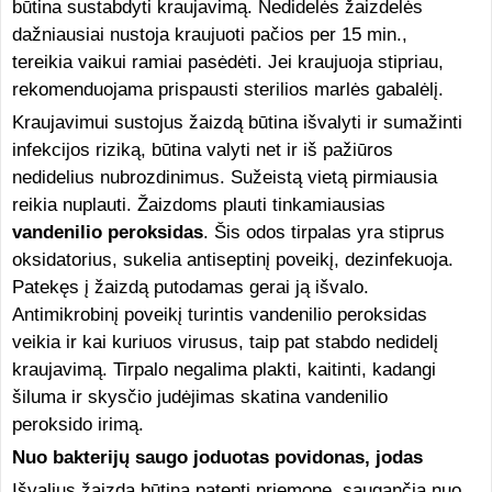
būtina sustabdyti kraujavimą. Nedidelės žaizdelės
dažniausiai nustoja kraujuoti pačios per 15 min.,
tereikia vaikui ramiai pasėdėti. Jei kraujuoja stipriau,
rekomenduojama prispausti sterilios marlės gabalėlį.
Kraujavimui sustojus žaizdą būtina išvalyti ir sumažinti
infekcijos riziką, būtina valyti net ir iš pažiūros
nedidelius nubrozdinimus. Sužeistą vietą pirmiausia
reikia nuplauti. Žaizdoms plauti tinkamiausias
vandenilio peroksidas
. Šis odos tirpalas yra stiprus
oksidatorius, sukelia antiseptinį poveikį, dezinfekuoja.
Patekęs į žaizdą putodamas gerai ją išvalo.
Antimikrobinį poveikį turintis vandenilio peroksidas
veikia ir kai kuriuos virusus, taip pat stabdo nedidelį
kraujavimą. Tirpalo negalima plakti, kaitinti, kadangi
šiluma ir skysčio judėjimas skatina vandenilio
peroksido irimą.
Nuo bakterijų saugo joduotas povidonas, jodas
Išvalius žaizdą būtina patepti priemone, saugančia nuo