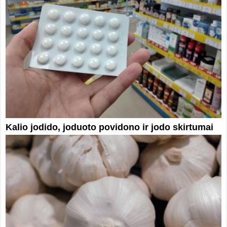
Kalio jodido, joduoto povidono ir jodo skirtumai