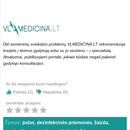
Dėl asmeninių sveikatos problemų VLMEDICINA.LT rekomenduoja
kreiptis į šeimos gydytoją arba su jo siuntimu – į specialistą.
Atsakymai, publikuojami portale, jokiais būdais negali pakeisti
gydytojo konsultacijos.
Ar šis straipsnis buvo naudingas?
Patinka (
2
)
Nepatinka (
0
)
Įvertinkite straipsni:
Žymos:
jodas
,
dezinfekcinės priemonės
,
žaizda
,