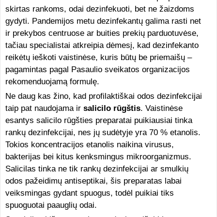
skirtas rankoms, odai dezinfekuoti, bet ne žaizdoms
gydyti. Pandemijos metu dezinfekantų galima rasti net
ir prekybos centruose ar buities prekių parduotuvėse,
tačiau specialistai atkreipia dėmesį, kad dezinfekanto
reikėtų ieškoti vaistinėse, kuris būtų be priemaišų –
pagamintas pagal Pasaulio sveikatos organizacijos
rekomenduojamą formulę.
Ne daug kas žino, kad profilaktiškai odos dezinfekcijai
taip pat naudojama ir
salicilo rūgštis
. Vaistinėse
esantys salicilo rūgšties preparatai puikiausiai tinka
rankų dezinfekcijai, nes jų sudėtyje yra 70 % etanolis.
Tokios koncentracijos etanolis naikina virusus,
bakterijas bei kitus kenksmingus mikroorganizmus.
Salicilas tinka ne tik rankų dezinfekcijai ar smulkių
odos pažeidimų antiseptikai, šis preparatas labai
veiksmingas gydant spuogus, todėl puikiai tiks
spuoguotai paauglių odai.