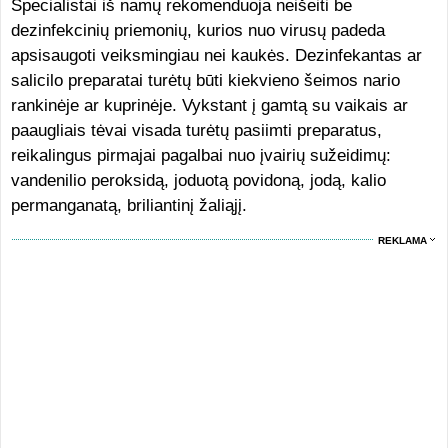
Specialistai iš namų rekomenduoja neišeiti be
dezinfekcinių priemonių, kurios nuo virusų padeda
apsisaugoti veiksmingiau nei kaukės. Dezinfekantas ar
salicilo preparatai turėtų būti kiekvieno šeimos nario
rankinėje ar kuprinėje. Vykstant į gamtą su vaikais ar
paaugliais tėvai visada turėtų pasiimti preparatus,
reikalingus pirmajai pagalbai nuo įvairių sužeidimų:
vandenilio peroksidą, joduotą povidoną, jodą, kalio
permanganatą, briliantinį žaliąjį.
REKLAMA