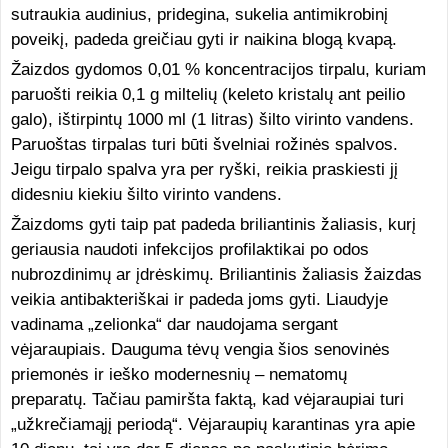
sutraukia audinius, pridegina, sukelia antimikrobinį
poveikį, padeda greičiau gyti ir naikina blogą kvapą.
Žaizdos gydomos 0,01 % koncentracijos tirpalu, kuriam
paruošti reikia 0,1 g miltelių (keleto kristalų ant peilio
galo), ištirpintų 1000 ml (1 litras) šilto virinto vandens.
Paruoštas tirpalas turi būti švelniai rožinės spalvos.
Jeigu tirpalo spalva yra per ryški, reikia praskiesti jį
didesniu kiekiu šilto virinto vandens.
Žaizdoms gyti taip pat padeda briliantinis žaliasis, kurį
geriausia naudoti infekcijos profilaktikai po odos
nubrozdinimų ar įdrėskimų. Briliantinis žaliasis žaizdas
veikia antibakteriškai ir padeda joms gyti. Liaudyje
vadinama „zelionka“ dar naudojama sergant
vėjaraupiais. Dauguma tėvų vengia šios senovinės
priemonės ir ieško modernesnių – nematomų
preparatų. Tačiau pamiršta faktą, kad vėjaraupiai turi
„užkrečiamąjį periodą“. Vėjaraupių karantinas yra apie