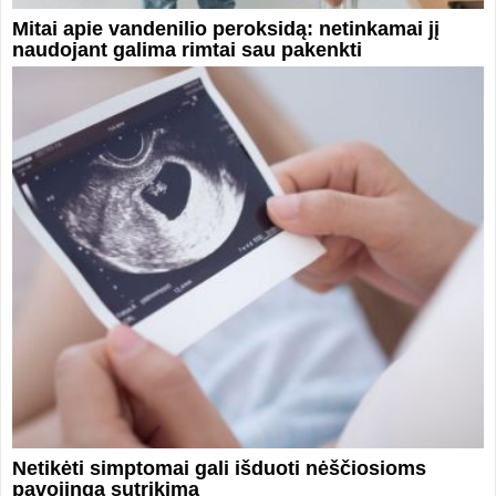
Mitai apie vandenilio peroksidą: netinkamai jį
naudojant galima rimtai sau pakenkti
Netikėti simptomai gali išduoti nėščiosioms
pavojingą sutrikimą