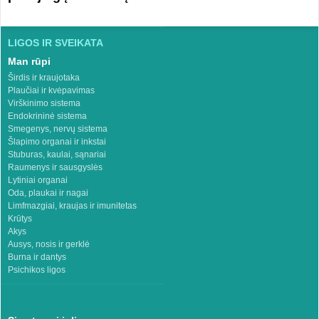
LIGOS IR SVEIKATA
Man rūpi
Širdis ir kraujotaka
Plaučiai ir kvėpavimas
Virškinimo sistema
Endokrininė sistema
Smegenys, nervų sistema
Šlapimo organai ir inkstai
Stuburas, kaulai, sąnariai
Raumenys ir sausgyslės
Lytiniai organai
Oda, plaukai ir nagai
Limfmazgiai, kraujas ir imunitetas
Krūtys
Akys
Ausys, nosis ir gerklė
Burna ir dantys
Psichikos ligos