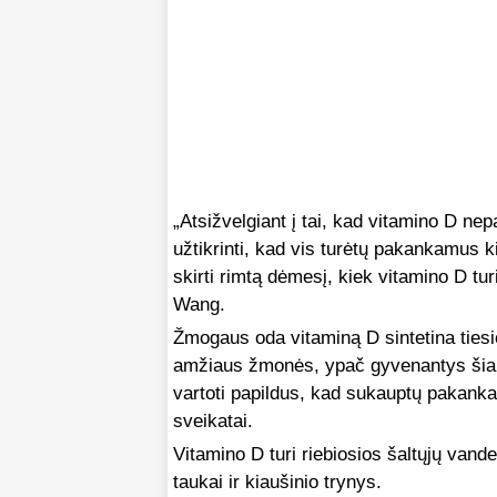
„Atsižvelgiant į tai, kad vitamino D n
užtikrinti, kad vis turėtų pakankamus 
skirti rimtą dėmesį, kiek vitamino D tu
Wang.
Žmogaus oda vitaminą D sintetina tiesi
amžiaus žmonės, ypač gyvenantys šiaur
vartoti papildus, kad sukauptų pakanka
sveikatai.
Vitamino D turi riebiosios šaltųjų vand
taukai ir kiaušinio trynys.