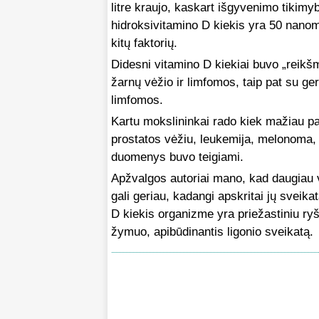
litre kraujo, kaskart išgyvenimo tiki
hidroksivitamino D kiekis yra 50 nanom
kitų faktorių.
Didesni vitamino D kiekiai buvo „reik
žarnų vėžio ir limfomos, taip pat su ge
limfomos.
Kartu mokslininkai rado kiek mažiau pa
prostatos vėžiu, leukemija, melonoma, M
duomenys buvo teigiami.
Apžvalgos autoriai mano, kad daugiau v
gali geriau, kadangi apskritai jų sveik
D kiekis organizme yra priežastiniu ryš
žymuo, apibūdinantis ligonio sveikatą.