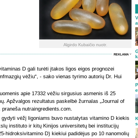
V
a
Algirdo Kubaičio nuotr.
G
REKLAMA
k
 vitaminas D gali turėti įtakos ligos eigos prognozei
mfmazgių vėžiu“, - sako vienas tyrimo autorių Dr. Hui
P
e
uomenis apie 17332 vėžiu sirgusius asmenis iš 25
mų. Apžvalgos rezultatus paskelbė žurnalas „Journal of
, praneša nutraingredients.com.
t gydyti vėžį ligoniams buvo nustatytas vitamino D kiekis
K
s
instituto ir kitų Kinijos universitetų bei institucijų
25-hidroksivitamino D) kiekiui padidėjus po 10 nanomolių