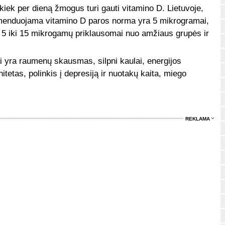
 kiek per dieną žmogus turi gauti vitamino D. Lietuvoje,
omenduojama vitamino D paros norma yra 5 mikrogramai,
o 5 iki 15 mikrogamų priklausomai nuo amžiaus grupės ir
ra raumenų skausmas, silpni kaulai, energijos
tetas, polinkis į depresiją ir nuotakų kaita, miego
REKLAMA