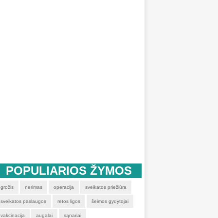
POPULIARIOS ŽYMOS
grožis
nerimas
operacija
sveikatos priežiūra
sveikatos paslaugos
retos ligos
šeimos gydytojai
vakcinacija
augalai
sąnariai