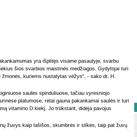
epakankamumas yra išplitęs visame pasaulyje, svarbu
kiekius šios svarbios maistinės medžiagos. Gydytojai turi
ri žmonės, kuriems nustatytas vėžys“, - sako dr. H.
oginiuose saulės spinduliuose, tačiau vyresniojo
inėse platumose, retai gauna pakankamai saulės ir turi
mą vitamino D kiekį. Jo trūkstant, didėja pavojus
enų žuvys kaip lašišos, skumbrės ir silkės, taip pat žuvų