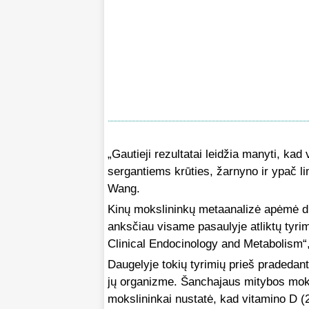
„Gautieji rezultatai leidžia manyti, kad
sergantiems krūties, žarnyno ir ypač li
Wang.
Kinų mokslininkų metaanalizė apėmė d
anksčiau visame pasaulyje atliktų tyri
Clinical Endocinology and Metabolism“
Daugelyje tokių tyrimių prieš pradedan
jų organizme. Šanchajaus mitybos mokslų 
mokslininkai nustatė, kad vitamino D (