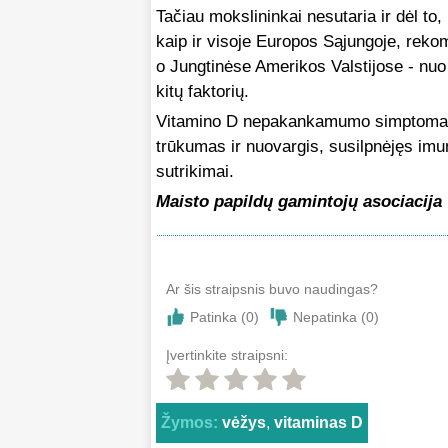
Tačiau mokslininkai nesutaria ir dėl to,
kaip ir visoje Europos Sąjungoje, rek
o Jungtinėse Amerikos Valstijose - nu
kitų faktorių.
Vitamino D nepakankamumo simptomai y
trūkumas ir nuovargis, susilpnėjęs imuni
sutrikimai.
Maisto papildų gamintojų asociacija
Ar šis straipsnis buvo naudingas?
Patinka (
0
)
Nepatinka (
0
)
Įvertinkite straipsni:
Žymos:
vėžys
,
vitaminas D