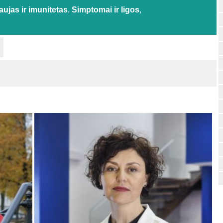
aujas ir imunitetas
,
Simptomai ir ligos
,