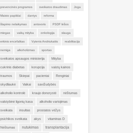
prevencinės programos
sveikatos draudimas
Joga
Maisto papildai
dantys
reforma
šlapimo nelaikymas
antsvoris
PSDF lėšos
miegas
vaikų mityba
onkologija
slauga
erkinis encefalitas
Vytenis Andriukaitis
reabilitacija
nemiga
alkoholizmas
sportas
sveikatos apsaugos ministerija
Mityba
cukrinis diabetas
korupcija
vaistų kainos
traumos
Skiepai
pacientai
Renginiai
skydliaukė
Vaikai
savižudybės
alkoholio kontrolė
kraujo donorystė
nėštumas
valstybinė ligonių kasa
alkoholio vartojimas
sveikata
insultas
prostatos vėžys
psichikos sveikata
akys
vitaminas D
nutukimas
transplantacija
Nėštumas