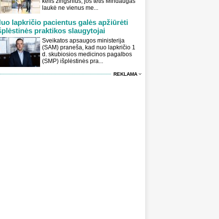
kelis žingsnius, jos tėtis Mindaugas
laukė ne vienus me...
uo lapkričio pacientus galės apžiūrėti
šplėstinės praktikos slaugytojai
Sveikatos apsaugos ministerija
(SAM) praneša, kad nuo lapkričio 1
d. skubiosios medicinos pagalbos
(SMP) išplėstinės pra...
REKLAMA