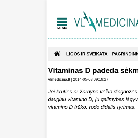
LIGOS IR SVEIKATA
PAGRINDINI
Vitaminas D padeda sėkmi
vlmedicina.lt |
2014-05-08 09:18:27
Jei krūties ar žarnyno vėžio diagnozė
daugiau vitamino D, jų galimybės išgyve
vitamino D trūko, rodo didelis tyrimas