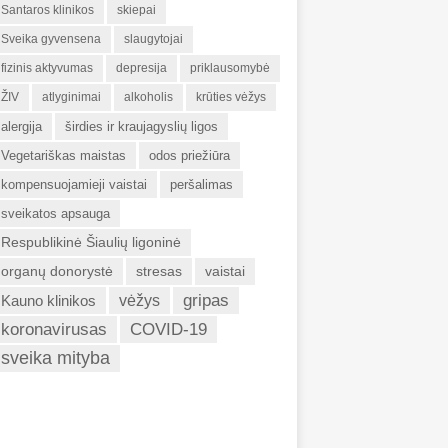
Santaros klinikos
skiepai
Sveika gyvensena
slaugytojai
fizinis aktyvumas
depresija
priklausomybė
ŽIV
atlyginimai
alkoholis
krūties vėžys
alergija
širdies ir kraujagyslių ligos
Vegetariškas maistas
odos priežiūra
kompensuojamieji vaistai
peršalimas
sveikatos apsauga
Respublikinė Šiaulių ligoninė
organų donorystė
stresas
vaistai
gripas
Kauno klinikos
vėžys
koronavirusas
COVID-19
sveika mityba