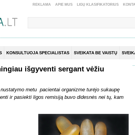
REKLAMA
APIE MUS
LIGŲ KLASIFIKATORIUS
KONTA
S
KONSULTUOJA SPECIALISTAS
SVEIKATA BE VAISTŲ
SVEI
ngiau išgyventi sergant vėžiu
s nustatymo metu pacientai organizme turėjo sukaupę
nti ir pasiekti ligos remisiją buvo didesnės nei tų, kam
.