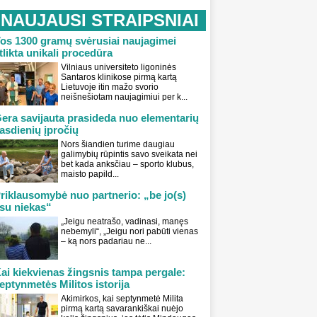
NAUJAUSI STRAIPSNIAI
os 1300 gramų svėrusiai naujagimei
tlikta unikali procedūra
Vilniaus universiteto ligoninės
Santaros klinikose pirmą kartą
Lietuvoje itin mažo svorio
neišnešiotam naujagimiui per k...
era savijauta prasideda nuo elementarių
asdienių įpročių
Nors šiandien turime daugiau
galimybių rūpintis savo sveikata nei
bet kada anksčiau – sporto klubus,
maisto papild...
riklausomybė nuo partnerio: „be jo(s)
su niekas“
„Jeigu neatrašo, vadinasi, manęs
nebemyli“, „Jeigu nori pabūti vienas
– ką nors padariau ne...
ai kiekvienas žingsnis tampa pergale:
eptynmetės Militos istorija
Akimirkos, kai septynmetė Milita
pirmą kartą savarankiškai nuėjo