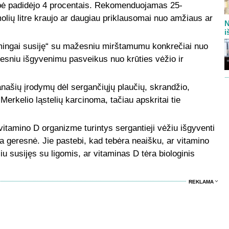
mybė padidėjo 4 procentais. Rekomenduojamas 25-
olių litre kraujo ar daugiau priklausomai nuo amžiaus ar
N
i
šmingai susiję“ su mažesniu mirštamumu konkrečiai nuo
resniu išgyvenimu pasveikus nuo krūties vėžio ir
našių įrodymų dėl sergančiųjų plaučių, skrandžio,
erkelio ląstelių karcinoma, tačiau apskritai tie
itamino D organizme turintys sergantieji vėžiu išgyventi
ata geresnė. Jie pastebi, kad tebėra neaišku, ar vitamino
iu susijęs su ligomis, ar vitaminas D tėra biologinis
REKLAMA