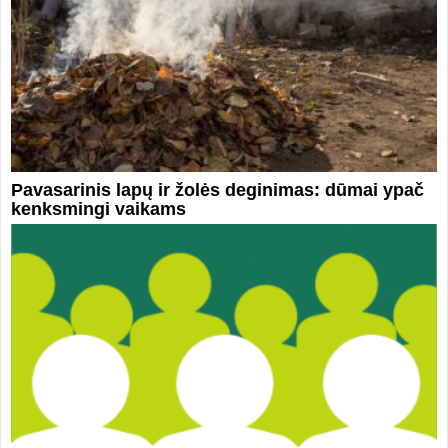
Pavasarinis lapų ir žolės deginimas: dūmai ypač
kenksmingi vaikams