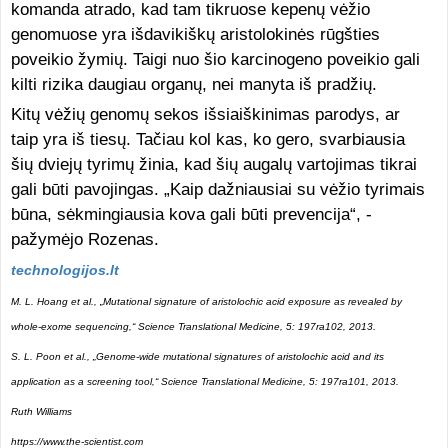
komanda atrado, kad tam tikruose kepenų vėžio
genomuose yra išdavikiškų aristolokinės rūgšties
poveikio žymių. Taigi nuo šio karcinogeno poveikio gali
kilti rizika daugiau organų, nei manyta iš pradžių.
Kitų vėžių genomų sekos išsiaiškinimas parodys, ar
taip yra iš tiesų. Tačiau kol kas, ko gero, svarbiausia
šių dviejų tyrimų žinia, kad šių augalų vartojimas tikrai
gali būti pavojingas. „Kaip dažniausiai su vėžio tyrimais
būna, sėkmingiausia kova gali būti prevencija“, -
pažymėjo Rozenas.
technologijos.lt
M. L. Hoang et al., „Mutational signature of aristolochic acid exposure as revealed by
whole-exome sequencing,“ Science Translational Medicine, 5: 197ra102, 2013.
S. L. Poon et al., „Genome-wide mutational signatures of aristolochic acid and its
application as a screening tool,“ Science Translational Medicine, 5: 197ra101, 2013.
Ruth Williams
https://www.the-scientist.com