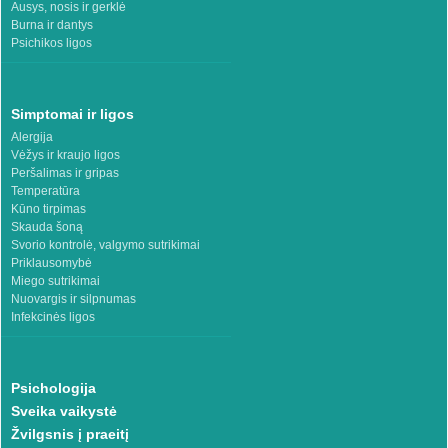
Ausys, nosis ir gerklė
Burna ir dantys
Psichikos ligos
Simptomai ir ligos
Alergija
Vėžys ir kraujo ligos
Peršalimas ir gripas
Temperatūra
Kūno tirpimas
Skauda šoną
Svorio kontrolė, valgymo sutrikimai
Priklausomybė
Miego sutrikimai
Nuovargis ir silpnumas
Infekcinės ligos
Psichologija
Sveika vaikystė
Žvilgsnis į praeitį