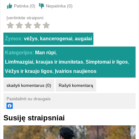
Patinka (
0
)
Nepatinka (
0
)
Įvertinkite straipsni:
Žymos:
vėžys
,
kancerogenai
,
augalai
Kategorijos:
Man rūpi
,
Limfmazgiai, kraujas ir imunitetas
,
Simptomai ir ligos
,
Vėžys ir kraujo ligos
,
Įvairios naujienos
skaityti komentarus (0)
Rašyti komentarą
Pasidalinti su draugais
Susiję straipsniai