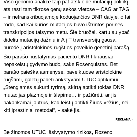
Viso genomo analizė taip pat atskleidė mutacijų polinkį
atsirasti tam tikrose genų sekos vietose – CAG ar TAG
– ir netranskribuojamoje koduojančios DNR dalyje, o tai
rodo, kad kai kurios mutacijos buvo ištrintos porinės
transkripcijos taisymo metu. Šie bruožai, kartu su ypač
dideliu mutacijų dažniu ir A į T transversijų gausa,
nurodė į aristolokinės rūgšties poveikio genetinį parašą.
Šio parašo nustatymas paciento DNR tikriausiai
nepakeistų gydymo būdo, sakė Rosenquistas. Bet
parašo paieška asmenyse, paveiktuose aristolokine
rūgštimi, galėtų padėti ankstyvam UTUC aptikimui.
„Stengiamės sukurti tyrimą, skirtą aptikti tokias DNR
mutacijas plazmoje ir šlapime… ir pažiūrėti, ar jis
pakankamai jautrus, kad leistų aptikti šiuos vėžius, nei
kiti įprastiniai metodai“, - sakė jis.
REKLAMA
Be žinomos UTUC išsivystymo rizikos, Rozeno