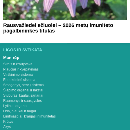
Rausvažiedei ežiuolei – 2026 metų imuniteto
pagalbininkės titulas
LIGOS IR SVEIKATA
Man rūpi
Širdis ir kraujotaka
Plaučiai ir kvėpavimas
Virškinimo sistema
Endokrininė sistema
Smegenys, nervų sistema
Šlapimo organai ir inkstai
Stuburas, kaulai, sąnariai
Raumenys ir sausgyslės
Lytiniai organai
Oda, plaukai ir nagai
Limfmazgiai, kraujas ir imunitetas
Krūtys
Akys