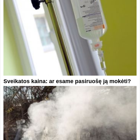
Sveikatos kaina: ar esame pasiruošę ją mokėti?