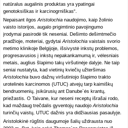
natūralus augalinis produktas yra ypatingai
genotoksiškas ir karcinogrniškas“.
Nepaisant ilgos
Aristolochia
naudojimo, kaip žolinio
vaisto istorijos, augalo prigimtinio pavojingumo
įrodymai pasirodė tik neseniai. Dešimto dešimtmečio
pradžioje, moteriai, gydytai
Aristolochia
vaistais svorio
metimo klinikoje Belgijoje, išsivystė inkstų problemos,
progresavusios į inkstų nepakankamumą ir, vėlesniais
metais, auglius šlapimo takų viršutinėje dalyje. Ne taip
seniai nustatyta, kad vietinių kviečių užteršimas
Aristolochia
buvo dažnų viršutiniojo šlapimo trakto
urotelinės karcinomos (UTUC) atvejų tarp kaimiškų
bendruomenių, įsikūrusių ant Danube`ės krantų,
priežastis. O Taivane, kur neseni receptų išrašai rodo,
kad maždaug trečdalis gyventojų naudojo
Aristolochia
turinčių vaistų, UTUC dažnis yra didžiausias pasaulyje.
Aristolokinė rūgštis daugumoje šalių uždrausta nuo