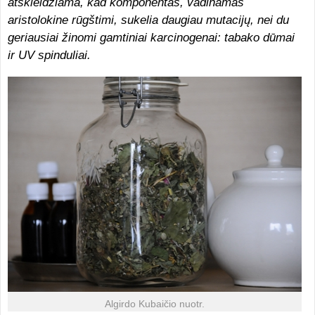
atskleidžiama, kad komponentas, vadinamas
aristolokine rūgštimi, sukelia daugiau mutacijų, nei du
geriausiai žinomi gamtiniai karcinogenai: tabako dūmai
ir UV spinduliai.
Algirdo Kubaičio nuotr.