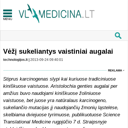
Vėžį sukeliantys vaistiniai augalai
technologijos.lt |
2013-09-24 09:40:01
REKLAMA
Stip­rus kar­ci­no­ge­nas sly­pi kai ku­riuo­se tra­di­ci­niuo­se
ki­niš­kuo­se vais­tuo­se. Aristolochia genties augalai per
amžius buvo naudojami kiniškuose žoliniuose
vaistuose, bet juose yra natūralaus karcinogeno,
sukeliančio mutacijas jį naudojančių žmonių ląstelėse,
skelbiama dviejuose tyrimuose, publikuotuose Science
Translational Medicine rugpjūčio 7 d. Straipsnyje