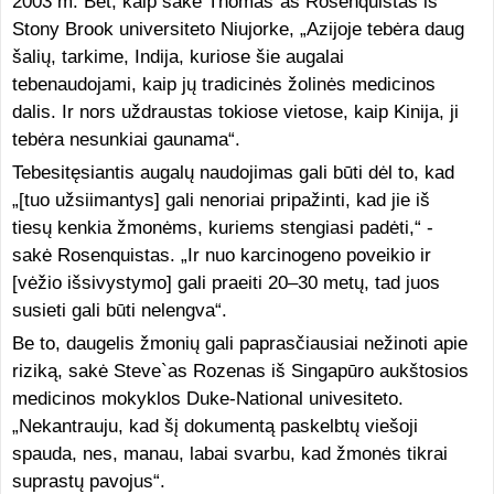
2003 m. Bet, kaip sakė Thomas`as Rosenquistas iš
Stony Brook universiteto Niujorke, „Azijoje tebėra daug
šalių, tarkime, Indija, kuriose šie augalai
tebenaudojami, kaip jų tradicinės žolinės medicinos
dalis. Ir nors uždraustas tokiose vietose, kaip Kinija, ji
tebėra nesunkiai gaunama“.
Tebesitęsiantis augalų naudojimas gali būti dėl to, kad
„[tuo užsiimantys] gali nenoriai pripažinti, kad jie iš
tiesų kenkia žmonėms, kuriems stengiasi padėti,“ -
sakė Rosenquistas. „Ir nuo karcinogeno poveikio ir
[vėžio išsivystymo] gali praeiti 20–30 metų, tad juos
susieti gali būti nelengva“.
Be to, daugelis žmonių gali paprasčiausiai nežinoti apie
riziką, sakė Steve`as Rozenas iš Singapūro aukštosios
medicinos mokyklos Duke-National univesiteto.
„Nekantrauju, kad šį dokumentą paskelbtų viešoji
spauda, nes, manau, labai svarbu, kad žmonės tikrai
suprastų pavojus“.