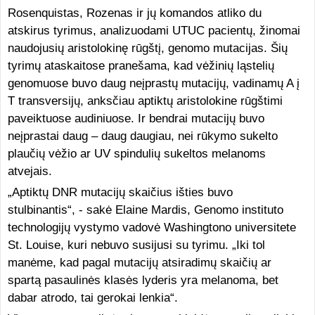
Rosenquistas, Rozenas ir jų komandos atliko du
atskirus tyrimus, analizuodami UTUC pacientų, žinomai
naudojusių aristolokinę rūgštį, genomo mutacijas. Šių
tyrimų ataskaitose pranešama, kad vėžinių ląstelių
genomuose buvo daug neįprastų mutacijų, vadinamų A į
T transversijų, anksčiau aptiktų aristolokine rūgštimi
paveiktuose audiniuose. Ir bendrai mutacijų buvo
neįprastai daug – daug daugiau, nei rūkymo sukelto
plaučių vėžio ar UV spindulių sukeltos melanoms
atvejais.
„Aptiktų DNR mutacijų skaičius išties buvo
stulbinantis“, - sakė Elaine Mardis, Genomo instituto
technologijų vystymo vadovė Washingtono universitete
St. Louise, kuri nebuvo susijusi su tyrimu. „Iki tol
manėme, kad pagal mutacijų atsiradimų skaičių ar
spartą pasaulinės klasės lyderis yra melanoma, bet
dabar atrodo, tai gerokai lenkia“.