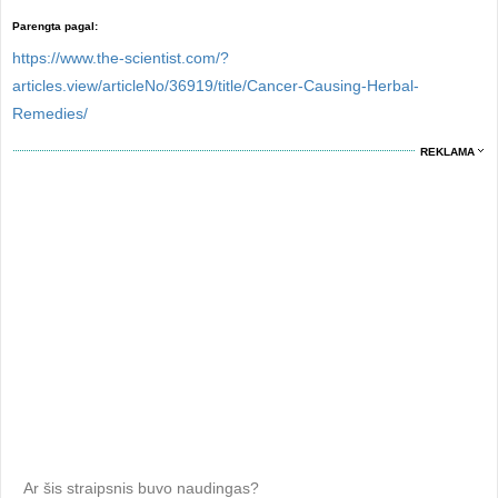
Parengta pagal:
https://www.the-scientist.com/?
articles.view/articleNo/36919/title/Cancer-Causing-Herbal-
Remedies/
REKLAMA
Ar šis straipsnis buvo naudingas?