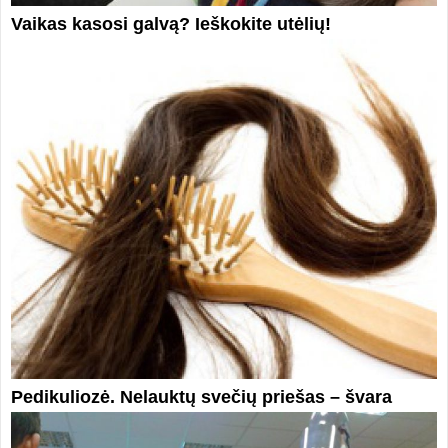
Vaikas kasosi galvą? Ieškokite utėlių!
Pedikuliozė. Nelauktų svečių priešas – švara