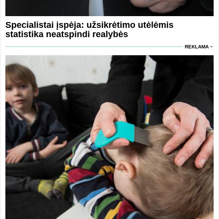
Specialistai įspėja: užsikrėtimo utėlėmis
statistika neatspindi realybės
REKLAMA