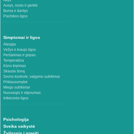
Akys
Ausys, nosis ir gerklė
Burna ir dantys
Psichikos ligos
Simptomai ir ligos
Alergija
Vėžys ir kraujo ligos
Peršalimas ir gripas
Temperatūra
Kūno tirpimas
Skauda šoną
Svorio kontrolė, valgymo sutrikimai
Priklausomybė
Miego sutrikimai
Nuovargis ir silpnumas
Infekcinės ligos
Psichologija
Sveika vaikystė
Žvilgsnis į praeitį