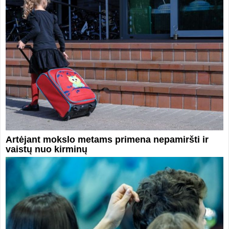
Artėjant mokslo metams primena nepamiršti ir
vaistų nuo kirminų