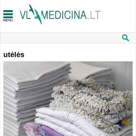
utėlės