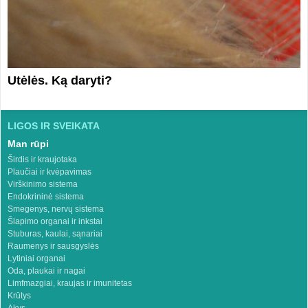
Utėlės. Ką daryti?
LIGOS IR SVEIKATA
Man rūpi
Širdis ir kraujotaka
Plaučiai ir kvėpavimas
Virškinimo sistema
Endokrininė sistema
Smegenys, nervų sistema
Šlapimo organai ir inkstai
Stuburas, kaulai, sąnariai
Raumenys ir sausgyslės
Lytiniai organai
Oda, plaukai ir nagai
Limfmazgiai, kraujas ir imunitetas
Krūtys