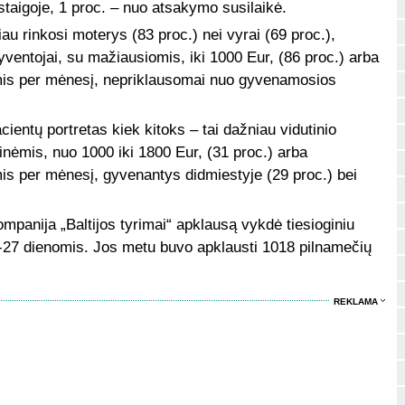
įstaigoje, 1 proc. – nuo atsakymo susilaikė.
u rinkosi moterys (83 proc.) nei vyrai (69 proc.),
ventojai, su mažiausiomis, iki 1000 Eur, (86 proc.) arba
mis per mėnesį, nepriklausomai nuo gyvenamosios
cientų portretas kiek kitoks – tai dažniau vidutinio
inėmis, nuo 1000 iki 1800 Eur, (31 proc.) arba
s per mėnesį, gyvenantys didmiestyje (29 proc.) bei
mpanija „Baltijos tyrimai“ apklausą vykdė tiesioginiu
6-27 dienomis. Jos metu buvo apklausti 1018 pilnamečių
REKLAMA