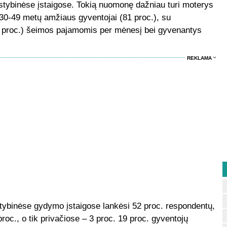
tybinėse įstaigose. Tokią nuomonę dažniau turi moterys
at 30-49 metų amžiaus gyventojai (81 proc.), su
84 proc.) šeimos pajamomis per mėnesį bei gyvenantys
REKLAMA
stybinėse gydymo įstaigose lankėsi 52 proc. respondentų,
proc., o tik privačiose – 3 proc. 19 proc. gyventojų