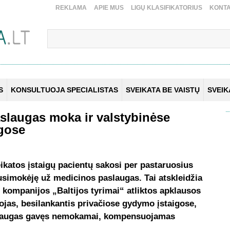
REKLAMA
APIE MUS
LIGŲ KLASIFIKATORIUS
KONTA
S
KONSULTUOJA SPECIALISTAS
SVEIKATA BE VAISTŲ
SVEI
aslaugas moka ir valstybinėse
igose
ikatos įstaigų pacientų sakosi per pastaruosius
susimokėję už medicinos paslaugas.
Tai atskleidžia
 kompanijos „Baltijos tyrimai“ atliktos apklausos
ojas, besilankantis privačiose gydymo įstaigose,
aslaugas gavęs nemokamai, kompensuojamas