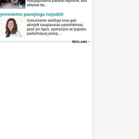
Naujagimiams palanki ligoninė, kuri
aktyviai tai...
yresniems pavojinga nejudėti
Vyresniame amžiuje lova gali
atrodyti saugiausias pasirinkimas,
ypač po ligos, operacijos ar pajutus
padažnėjusį pulsą....
REKLAMA