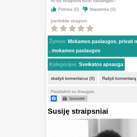
Ar šis straipsnis buvo naudingas?
Patinka (
0
)
Nepatinka (
0
)
Įvertinkite straipsni:
Žymos:
Mokamos paslaugos
,
privati 
,
mokamos paslaugos
Kategorijos:
Sveikatos apsauga
skaityti komentarus (0)
Rašyti komentarą
Pasidalinti su draugais
Susiję straipsniai