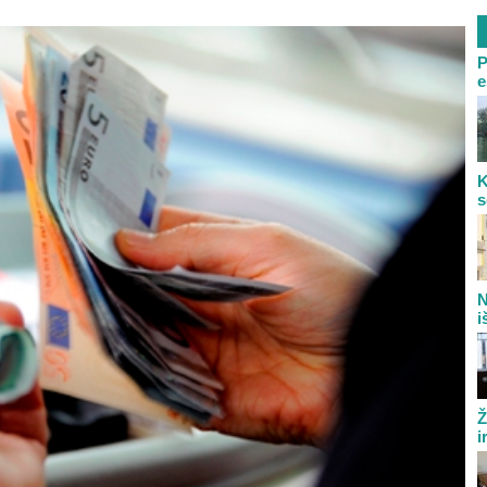
P
e
K
s
N
i
Ž
i