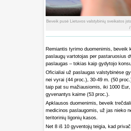
Beveik pusė Lietuvos valstybinių sveikatos įs
/
Remiantis tyrimo duomenimis, beveik ka
paslaugų vartotojas per pastaruosius d
paslaugas – tokias kaip gydytojo konsulta
Oficialiai už paslaugas valstybinėse 
nei vyrai (44 proc.), 30-49 m. (50 proc
taip pat su mažiausiomis, iki 1000 Eur
gyvenantys kaime (53 proc.).
Apklausos duomenimis, beveik trečdalis
medicinos paslaugomis, už jas nieko 
teritorinių ligonių kasos.
Net 8 iš 10 gyventojų teigia, kad priva