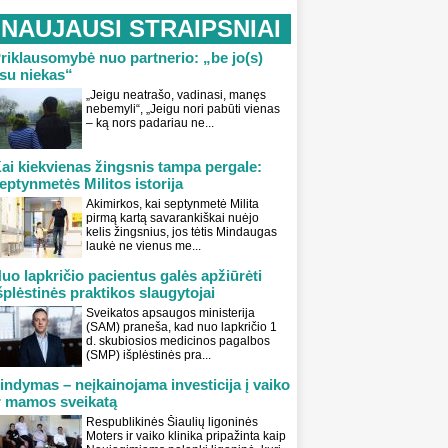
NAUJAUSI STRAIPSNIAI
riklausomybė nuo partnerio: „be jo(s)
su niekas“
„Jeigu neatrašo, vadinasi, manęs
nebemyli“, „Jeigu nori pabūti vienas
– ką nors padariau ne...
ai kiekvienas žingsnis tampa pergale:
eptynmetės Militos istorija
Akimirkos, kai septynmetė Milita
pirmą kartą savarankiškai nuėjo
kelis žingsnius, jos tėtis Mindaugas
laukė ne vienus me...
uo lapkričio pacientus galės apžiūrėti
šplėstinės praktikos slaugytojai
Sveikatos apsaugos ministerija
(SAM) praneša, kad nuo lapkričio 1
d. skubiosios medicinos pagalbos
(SMP) išplėstinės pra...
indymas – neįkainojama investicija į vaiko
r mamos sveikatą
Respublikinės Šiaulių ligoninės
Moters ir vaiko klinika pripažinta kaip