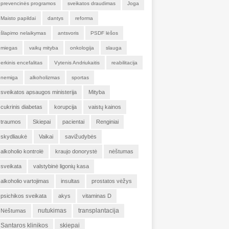
prevencinės programos
sveikatos draudimas
Joga
Maisto papildai
dantys
reforma
šlapimo nelaikymas
antsvoris
PSDF lėšos
miegas
vaikų mityba
onkologija
slauga
erkinis encefalitas
Vytenis Andriukaitis
reabilitacija
nemiga
alkoholizmas
sportas
sveikatos apsaugos ministerija
Mityba
cukrinis diabetas
korupcija
vaistų kainos
traumos
Skiepai
pacientai
Renginiai
skydliaukė
Vaikai
savižudybės
alkoholio kontrolė
kraujo donorystė
nėštumas
sveikata
valstybinė ligonių kasa
alkoholio vartojimas
insultas
prostatos vėžys
psichikos sveikata
akys
vitaminas D
nutukimas
transplantacija
Nėštumas
Santaros klinikos
skiepai