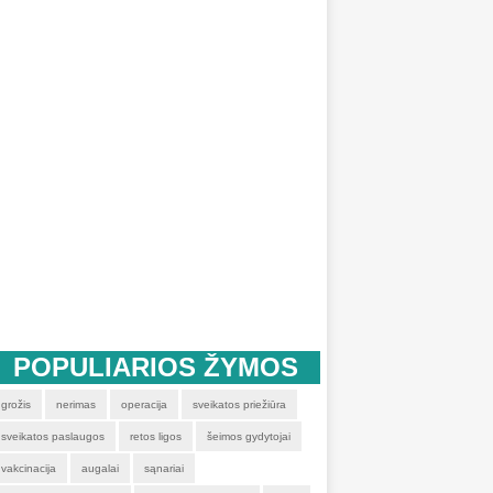
POPULIARIOS ŽYMOS
grožis
nerimas
operacija
sveikatos priežiūra
sveikatos paslaugos
retos ligos
šeimos gydytojai
vakcinacija
augalai
sąnariai