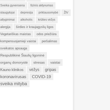
Sveika gyvensena
fizinis aktyvumas
slaugytojai
depresija
priklausomybė
ŽIV
atlyginimai
alkoholis
krūties vėžys
alergija
širdies ir kraujagyslių ligos
Vegetariškas maistas
odos priežiūra
kompensuojamieji vaistai
peršalimas
sveikatos apsauga
Respublikinė Šiaulių ligoninė
organų donorystė
stresas
vaistai
gripas
Kauno klinikos
vėžys
koronavirusas
COVID-19
sveika mityba