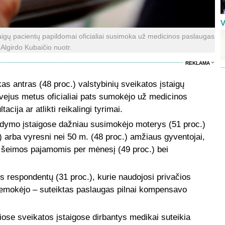
V
taigų pacientų papildomai oficialiai susimoka už medicinos paslaugas
 Algirdo Kubaičio nuotr.
REKLAMA
s antras (48 proc.) valstybinių sveikatos įstaigų
vejus metus oficialiai pats sumokėjo už medicinos
cija ar atlikti reikalingi tyrimai.
gydymo įstaigose dažniau susimokėjo moterys (51 proc.)
.) arba vyresni nei 50 m. (48 proc.) amžiaus gyventojai,
, šeimos pajamomis per mėnesį (49 proc.) bei
 respondentų (31 proc.), kurie naudojosi privačios
nemokėjo – suteiktas paslaugas pilnai kompensavo
čiose sveikatos įstaigose dirbantys medikai suteikia