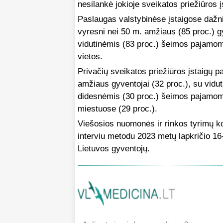
nesilankė jokioje sveikatos priežiūros 
Paslaugas valstybinėse įstaigose dažnia
vyresni nei 50 m. amžiaus (85 proc.) gy
vidutinėmis (83 proc.) šeimos pajamo
vietos.
Privačių sveikatos priežiūros įstaigų pa
amžiaus gyventojai (32 proc.), su vidut
didesnėmis (30 proc.) šeimos pajamomi
miestuose (29 proc.).
Viešosios nuomonės ir rinkos tyrimų ko
interviu metodu 2023 metų lapkričio 1
Lietuvos gyventojų.