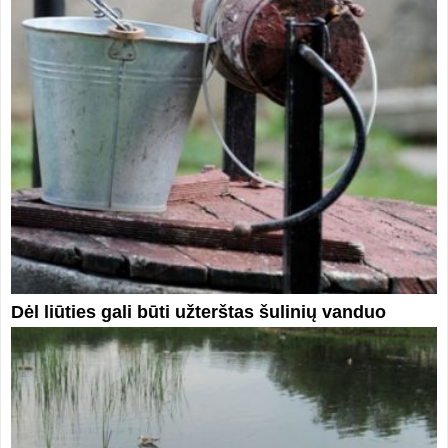
Dėl liūties gali būti užterštas šulinių vanduo