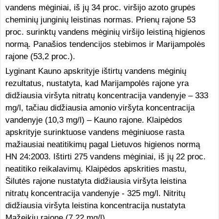
vandens mėginiai, iš jų 34 proc. viršijo azoto grupės
cheminių junginių leistinas normas. Prienų rajone 53
proc. surinktų vandens mėginių viršijo leistiną higienos
normą. Panašios tendencijos stebimos ir Marijampolės
rajone (53,2 proc.).
Lyginant Kauno apskrityje ištirtų vandens mėginių
rezultatus, nustatyta, kad Marijampolės rajone yra
didžiausia viršyta nitratų koncentracija vandenyje – 333
mg/l, tačiau didžiausia amonio viršyta koncentracija
vandenyje (10,3 mg/l) – Kauno rajone. Klaipėdos
apskrityje surinktuose vandens mėginiuose rasta
mažiausiai neatitikimų pagal Lietuvos higienos normą
HN 24:2003. Ištirti 275 vandens mėginiai, iš jų 22 proc.
neatitiko reikalavimų. Klaipėdos apskrities mastu,
Šilutės rajone nustatyta didžiausia viršyta leistina
nitratų koncentracija vandenyje - 325 mg/l. Nitritų
didžiausia viršyta leistina koncentracija nustatyta
Mažeikių rajone (7,22 mg/l).