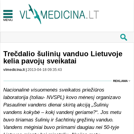
Trečdalio šulinių vanduo Lietuvoje
kelia pavojų sveikatai
vlmedicina.lt |
2013-04-18 09:35:43
REKLAMA
Nacionalinė visuomenės sveikatos priežiūros
laboratorija (toliau- NVSPL) kovo mėnesį organizavo
Pasaulinei vandens dienai skirtą akciją „Šulinių
vandens kokybė – kokį vandenį geriame?“. Jos metu
buvo tiriamas šulinių ir šachtinių gręžinių vanduo.
Vandens mėginiai buvo priimami daugiau nei 50-tyje