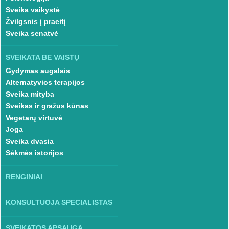
Sveika vaikystė
Žvilgsnis į praeitį
Sveika senatvė
SVEIKATA BE VAISTŲ
Gydymas augalais
Alternatyvios terapijos
Sveika mityba
Sveikas ir gražus kūnas
Vegetarų virtuvė
Joga
Sveika dvasia
Sėkmės istorijos
RENGINIAI
KONSULTUOJA SPECIALISTAS
SVEIKATOS APSAUGA