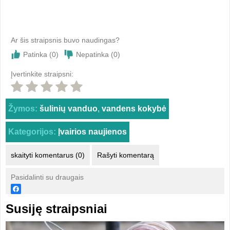
Ar šis straipsnis buvo naudingas?
Patinka (
0
)
Nepatinka (
0
)
Įvertinkite straipsni:
Žymos:
šulinių vanduo
,
vandens kokybė
Kategorijos:
Įvairios naujienos
skaityti komentarus (0)
Rašyti komentarą
Pasidalinti su draugais
Susiję straipsniai