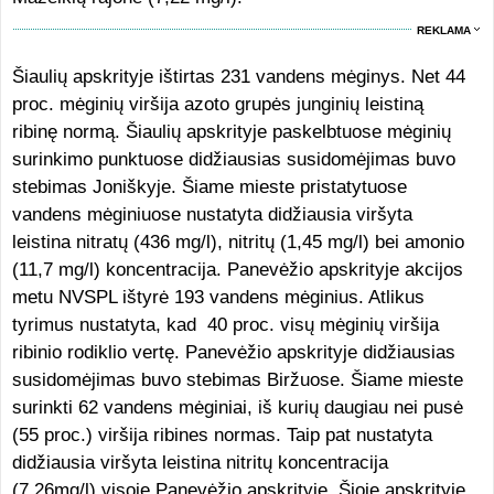
REKLAMA
Šiaulių apskrityje ištirtas 231 vandens mėginys. Net 44
proc. mėginių viršija azoto grupės junginių leistiną
ribinę normą. Šiaulių apskrityje paskelbtuose mėginių
surinkimo punktuose didžiausias susidomėjimas buvo
stebimas Joniškyje. Šiame mieste pristatytuose
vandens mėginiuose nustatyta didžiausia viršyta
leistina nitratų (436 mg/l), nitritų (1,45 mg/l) bei amonio
(11,7 mg/l) koncentracija. Panevėžio apskrityje akcijos
metu NVSPL ištyrė 193 vandens mėginius. Atlikus
tyrimus nustatyta, kad 40 proc. visų mėginių viršija
ribinio rodiklio vertę.
Panevėžio apskrityje didžiausias
susidomėjimas buvo stebimas Biržuose. Šiame mieste
surinkti 62 vandens mėginiai, iš kurių daugiau nei pusė
(55 proc.) viršija ribines normas. Taip pat nustatyta
didžiausia viršyta leistina nitritų koncentracija
(7,26mg/l) visoje Panevėžio apskrityje. Šioje apskrityje