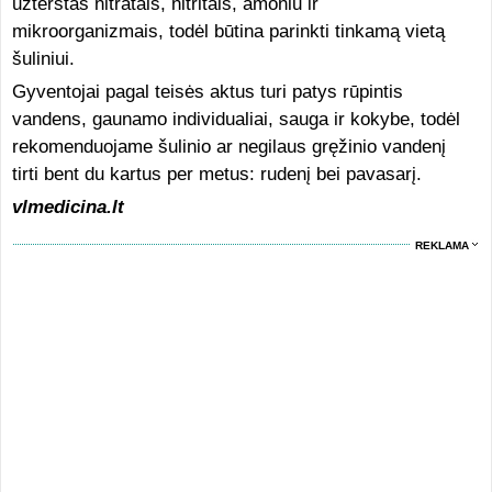
užterštas nitratais, nitritais, amoniu ir
mikroorganizmais, todėl būtina parinkti tinkamą vietą
šuliniui.
Gyventojai pagal teisės aktus turi patys rūpintis
vandens, gaunamo individualiai, sauga ir kokybe, todėl
rekomenduojame šulinio ar negilaus gręžinio vandenį
tirti bent du kartus per metus: rudenį bei pavasarį.
vlmedicina.lt
REKLAMA