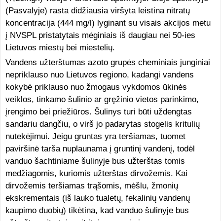
(Pasvalyje) rasta didžiausia viršyta leistina nitratų
koncentracija (444 mg/l) lyginant su visais akcijos metu
į NVSPL pristatytais mėginiais iš daugiau nei 50-ies
Lietuvos miestų bei miestelių.
Vandens užterštumas azoto grupės cheminiais junginiai
nepriklauso nuo Lietuvos regiono, kadangi vandens
kokybė priklauso nuo žmogaus vykdomos ūkinės
veiklos, tinkamo šulinio ar gręžinio vietos parinkimo,
įrengimo bei priežiūros. Šulinys turi būti uždengtas
sandariu dangčiu, o virš jo padarytas stogelis kritulių
nutekėjimui. Jeigu gruntas yra teršiamas, tuomet
paviršinė tarša nuplaunama į gruntinį vandenį, todėl
vanduo šachtiniame šulinyje bus užterštas tomis
medžiagomis, kuriomis užterštas dirvožemis. Kai
dirvožemis teršiamas trąšomis, mėšlu, žmonių
ekskrementais (iš lauko tualetų, fekalinių vandenų
kaupimo duobių) tikėtina, kad vanduo šulinyje bus