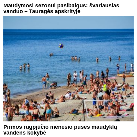
Maudymosi sezonui pasibaigus: švariausias
vanduo – Tauragės apskrityje
Pirmos rugpjūčio mėnesio pusės maudyklų
vandens kokybė