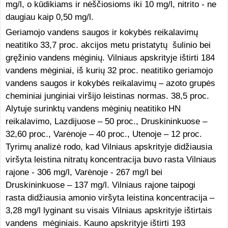
mg/l, o kūdikiams ir nėščiosioms iki 10 mg/l, nitrito - ne
daugiau kaip 0,50 mg/l.
Geriamojo vandens saugos ir kokybės reikalavimų
neatitiko 33,7 proc. akcijos metu pristatytų šulinio bei
gręžinio vandens mėginių. Vilniaus apskrityje ištirti 184
vandens mėginiai, iš kurių 32 proc. neatitiko geriamojo
vandens saugos ir kokybės reikalavimų – azoto grupės
cheminiai junginiai viršijo leistinas normas. 38,5 proc.
Alytuje surinktų vandens mėginių neatitiko HN
reikalavimo, Lazdijuose – 50 proc., Druskininkuose –
32,60 proc., Varėnoje – 40 proc., Utenoje – 12 proc.
Tyrimų analizė rodo, kad Vilniaus apskrityje didžiausia
viršyta leistina nitratų koncentracija buvo rasta Vilniaus
rajone - 306 mg/l, Varėnoje - 267 mg/l bei
Druskininkuose – 137 mg/l. Vilniaus rajone taipogi
rasta didžiausia amonio viršyta leistina koncentracija –
3,28 mg/l lyginant su visais Vilniaus apskrityje ištirtais
vandens mėginiais. Kauno apskrityje ištirti 193