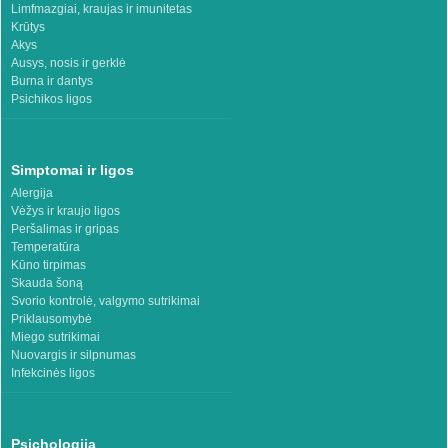
Limfmazgiai, kraujas ir imunitetas
Krūtys
Akys
Ausys, nosis ir gerklė
Burna ir dantys
Psichikos ligos
Simptomai ir ligos
Alergija
Vėžys ir kraujo ligos
Peršalimas ir gripas
Temperatūra
Kūno tirpimas
Skauda šoną
Svorio kontrolė, valgymo sutrikimai
Priklausomybė
Miego sutrikimai
Nuovargis ir silpnumas
Infekcinės ligos
Psichologija