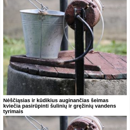
Nėščiąsias ir kūdikius auginančias šeimas
kviečia pasirūpinti šulinių ir gręžinių vandens
tyrimais