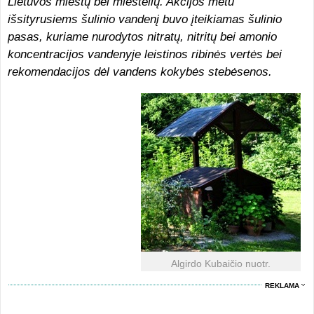
Lietuvos miestų bei miestelių. Akcijos metu
išsityrusiems šulinio vandenį buvo įteikiamas šulinio
pasas, kuriame nurodytos nitratų, nitritų bei amonio
koncentracijos vandenyje leistinos ribinės vertės bei
rekomendacijos dėl vandens kokybės stebėsenos.
Algirdo Kubaičio nuotr.
REKLAMA