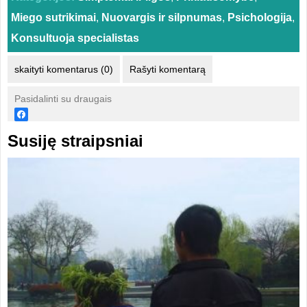
Miego sutrikimai
,
Nuovargis ir silpnumas
,
Psichologija
,
Konsultuoja specialistas
skaityti komentarus (0)
Rašyti komentarą
Pasidalinti su draugais
Susiję straipsniai