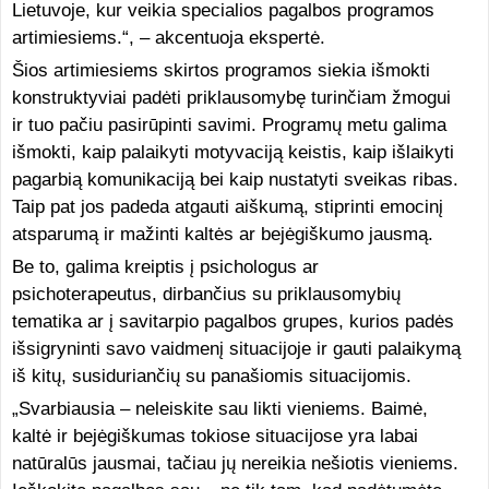
Lietuvoje, kur veikia specialios pagalbos programos
artimiesiems.“, – akcentuoja ekspertė.
Šios artimiesiems skirtos programos siekia išmokti
konstruktyviai padėti priklausomybę turinčiam žmogui
ir tuo pačiu pasirūpinti savimi. Programų metu galima
išmokti, kaip palaikyti motyvaciją keistis, kaip išlaikyti
pagarbią komunikaciją bei kaip nustatyti sveikas ribas.
Taip pat jos padeda atgauti aiškumą, stiprinti emocinį
atsparumą ir mažinti kaltės ar bejėgiškumo jausmą.
Be to, galima kreiptis į psichologus ar
psichoterapeutus, dirbančius su priklausomybių
tematika ar į savitarpio pagalbos grupes, kurios padės
išsigryninti savo vaidmenį situacijoje ir gauti palaikymą
iš kitų, susiduriančių su panašiomis situacijomis.
„Svarbiausia – neleiskite sau likti vieniems. Baimė,
kaltė ir bejėgiškumas tokiose situacijose yra labai
natūralūs jausmai, tačiau jų nereikia nešiotis vieniems.