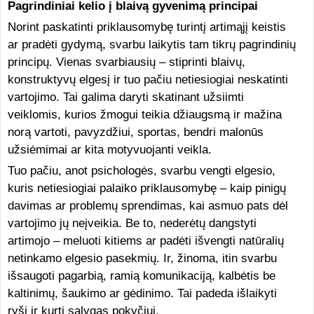
Pagrindiniai kelio į blaivą gyvenimą principai
Norint paskatinti priklausomybę turintį artimąjį keistis
ar pradėti gydymą, svarbu laikytis tam tikrų pagrindinių
principų. Vienas svarbiausių – stiprinti blaivų,
konstruktyvų elgesį ir tuo pačiu netiesiogiai neskatinti
vartojimo. Tai galima daryti skatinant užsiimti
veiklomis, kurios žmogui teikia džiaugsmą ir mažina
norą vartoti, pavyzdžiui, sportas, bendri malonūs
užsiėmimai ar kita motyvuojanti veikla.
Tuo pačiu, anot psichologės, svarbu vengti elgesio,
kuris netiesiogiai palaiko priklausomybę – kaip pinigų
davimas ar problemų sprendimas, kai asmuo pats dėl
vartojimo jų neįveikia. Be to, nederėtų dangstyti
artimojo – meluoti kitiems ar padėti išvengti natūralių
netinkamo elgesio pasekmių. Ir, žinoma, itin svarbu
išsaugoti pagarbią, ramią komunikaciją, kalbėtis be
kaltinimų, šaukimo ar gėdinimo. Tai padeda išlaikyti
ryšį ir kurti sąlygas pokyčiui.