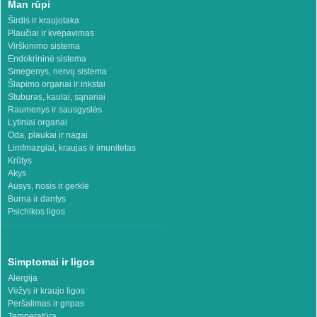
Man rūpi
Širdis ir kraujotaka
Plaučiai ir kvėpavimas
Virškinimo sistema
Endokrininė sistema
Smegenys, nervų sistema
Šlapimo organai ir inkstai
Stuburas, kaulai, sąnariai
Raumenys ir sausgyslės
Lytiniai organai
Oda, plaukai ir nagai
Limfmazgiai, kraujas ir imunitetas
Krūtys
Akys
Ausys, nosis ir gerklė
Burna ir dantys
Psichikos ligos
Simptomai ir ligos
Alergija
Vėžys ir kraujo ligos
Peršalimas ir gripas
Temperatūra