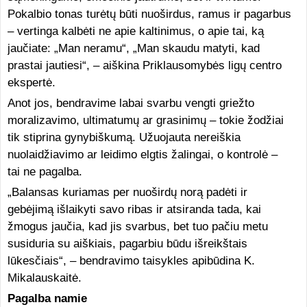
Pokalbio tonas turėtų būti nuoširdus, ramus ir pagarbus
– vertinga kalbėti ne apie kaltinimus, o apie tai, ką
jaučiate: „Man neramu“, „Man skaudu matyti, kad
prastai jautiesi“, – aiškina Priklausomybės ligų centro
ekspertė.
Anot jos, bendravime labai svarbu vengti griežto
moralizavimo, ultimatumų ar grasinimų – tokie žodžiai
tik stiprina gynybiškumą. Užuojauta nereiškia
nuolaidžiavimo ar leidimo elgtis žalingai, o kontrolė –
tai ne pagalba.
„Balansas kuriamas per nuoširdų norą padėti ir
gebėjimą išlaikyti savo ribas ir atsiranda tada, kai
žmogus jaučia, kad jis svarbus, bet tuo pačiu metu
susiduria su aiškiais, pagarbiu būdu išreikštais
lūkesčiais“, – bendravimo taisykles apibūdina K.
Mikalauskaitė.
Pagalba namie