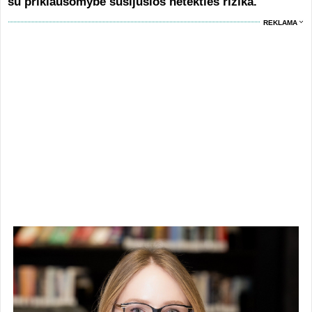
su priklausomybe susijusios netekties rizika.
REKLAMA