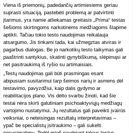
Viena iš priemonių, padedančių artimiesiems geriau
suprasti situaciją, pastebėti problemą ar patvirtinti
įtarimus, yra namie atliekamas greitasis „Prima“ testas
šešioms skirtingoms narkotinėms medžiagoms šlapime
aptikti. Tačiau tokio testo naudojimas reikalauja
atsargumo. Jis tinkami tada, kai užmegztas atviras ir
pagarbus dialogas. Be jo narkotikų testo taikymas gali
paaštrinti santykius, skatinti gynybiškumą, slėpimąsi ar
net pasitraukimą iš ryšio su artimaisiais.
„Testų naudojimas gali būti prasmingas esant
abipusiam susitarimui tarp šeimos narių ir asmens dėl
testavimo, pavyzdžiui, kaip dalis gydymo ar
reabilitacijos plano. Vis dėlto svarbu žinoti, kad šie
testai nėra skirti galutiniam psichoaktyviųjų medžiagų
vartojimo nustatymui. Jų rezultatus gali paveikti įvairūs
veiksniai, o neteisingas rezultatų interpretavimas –
ypač be specialistų įsitraukimo – gali sukelti
nesusipratimų. Todėl prieš naudojant tokius testus