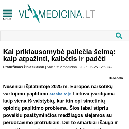
Kai priklausomybė paliečia šeimą:
kaip atpažinti, kalbėtis ir padėti
Pranešimas žiniasklaidai |
Šaltinis: vlmedicina | 2025-06-25 12:58:42
REKLAMA
Neseniai išplatintoje 2025 m. Europos narkotikų
vartojimo paplitimo
Lietuva įvardijama
ataskaitoje
kaip viena iš valstybių, kur itin opi sintetinių
opioidų paplitimo problema. Šios labai stipriu
poveikiu pasižyminčios medžiagos siejamos su
perdozavimo protrūkiais. Dėl to smarkiai išauga ir