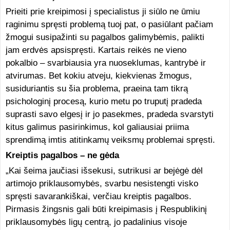
Prieiti prie kreipimosi į specialistus ji siūlo ne ūmiu
raginimu spręsti problemą tuoj pat, o pasiūlant pačiam
žmogui susipažinti su pagalbos galimybėmis, palikti
jam erdvės apsispręsti. Kartais reikės ne vieno
pokalbio – svarbiausia yra nuoseklumas, kantrybė ir
atvirumas. Bet kokiu atveju, kiekvienas žmogus,
susiduriantis su šia problema, praeina tam tikrą
psichologinį procesą, kurio metu po truputį pradeda
suprasti savo elgesį ir jo pasekmes, pradeda svarstyti
kitus galimus pasirinkimus, kol galiausiai priima
sprendimą imtis atitinkamų veiksmų problemai spręsti.
Kreiptis pagalbos – ne gėda
„Kai šeima jaučiasi išsekusi, sutrikusi ar bejėgė dėl
artimojo priklausomybės, svarbu nesistengti visko
spręsti savarankiškai, verčiau kreiptis pagalbos.
Pirmasis žingsnis gali būti kreipimasis į Respublikinį
priklausomybės ligų centrą, jo padalinius visoje