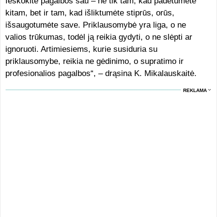
Ieškokite pagalbos sau – ne tik tam, kad padėtumėte
kitam, bet ir tam, kad išliktumėte stiprūs, orūs,
išsaugotumėte save. Priklausomybė yra liga, o ne
valios trūkumas, todėl ją reikia gydyti, o ne slėpti ar
ignoruoti. Artimiesiems, kurie susiduria su
priklausomybe, reikia ne gėdinimo, o supratimo ir
profesionalios pagalbos“, – drąsina K. Mikalauskaitė.
REKLAMA