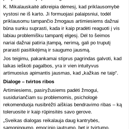
K. Mikalauskaitė atkreipia dėmesį, kad priklausomybė
vystosi ne iš karto. Ji formuojasi palaipsniui, todėl
priklausomu tampančio žmogaus artimiesiems dažnai
būna sunku suprasti, kada ir kaip pradėti reaguoti į vis
labiau problemišku tampantį elgesį. Dėl to šeimos
nariai dažnai patiria įtampą, nerimą, gali po truputį
prarasti pasitikėjimą ir saugumo jausmą.
Jos teigimu, pakankamai stiprus pagrindas galvoti, kad
laikas ieškoti pagalbos, yra ir vien intuityvus
artimuosius apimantis jausmas, kad „kažkas ne taip“.
Dialoge – tvirtos ribos
Artimiesiems, pasiryžusiems padėti žmogui,
susiduriančiam su problemomis, psichologė
rekomenduoja nusibrėžti aiškias bendravimo ribas – ką
toleruosite ir kaip rūpinsitės savo gerove.
„Sveikas dialogas reikalauja daug kantrybės,
sąmoningumo, emocinio jautrumo, bet ir tvirtumo.