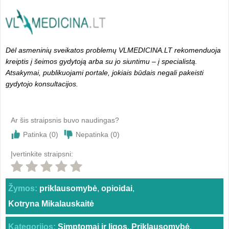
Dėl asmeninių sveikatos problemų VLMEDICINA.LT rekomenduoja
kreiptis į šeimos gydytoją arba su jo siuntimu – į specialistą.
Atsakymai, publikuojami portale, jokiais būdais negali pakeisti
gydytojo konsultacijos.
Ar šis straipsnis buvo naudingas?
Patinka (
0
)
Nepatinka (
0
)
Įvertinkite straipsni:
Žymos:
priklausomybė
,
opioidai
,
Kotryna Mikalauskaitė
Kategorijos:
Simptomai ir ligos
,
Priklausomybė
,