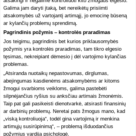
atsakingi ir negalime kontroliuoti kito žmogaus elgesio.
Galima jam daryti įtaką, bet nereikėtų prisiimti
atsakomybės už vartojantį artimąjį, jo emocinę būseną
ar kylančių problemų sprendimą.
Pagrindinis požymis – kontrolės praradimas
Jos teigimu, pagrindinis bet kurios priklausomybės
požymis yra kontrolės praradimas, tam tikro elgesio
tęsimas, nekreipiant dėmesio į dėl vartojimo kylančias
problemas.
„Atsiranda nuotaikų nepastovumas, dirglumas,
abejingumas kasdienėms atsakomybėms ar kitoms
žmogui svarbioms veikloms, galima pastebėti
silpnėjančius ryšius su anksčiau artimais žmonėmis.
Taip pat gali pasikeisti dienotvarkė, atsirasti finansinių
ar darbinių problemų. Neretai pats žmogus mano, kad
„viską kontroliuoja“, todėl gina vartojimą ir menkina
artimųjų susirūpinimą“, – problemą išduodančius
požymius vardija psichologė.