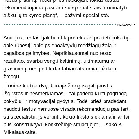
rekomenduojama pasitarti su specialistais ir numatyti
aiškų jų taikymo planą“, – pažymi specialistė.
REKLAMA
Anot jos, testas gali būti tik pretekstas pradėti pokalbį –
apie rūpestį, apie psichoaktyvių medžiagų žalą ir
pagalbos galimybes. Nepriklausomai nuo testo
rezultato, svarbu vengti kaltinimų, ultimatumų ar
grasinimų, nes jie tik dar labiau atstumia, uždaro
žmogų.
„Turime kurti erdvę, kurioje žmogus gali jaustis
išgirstas ir nesmerkiamas – tai padeda kurti pagrindą
pokyčiui ir motyvacijai gydytis. Todėl prieš pradedant
naudoti testus namuose visada rekomenduoju pasitarti
su specialistu, įsivertinti, kokio tikslo siekiama ir ar tai
bus konstruktyvu konkrečioje situacijoje“, – sako K.
Mikalauskaitė.