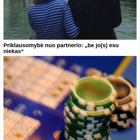
Priklausomybė nuo partnerio: „be jo(s) esu
niekas“