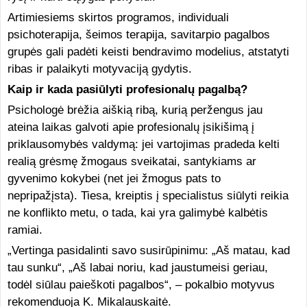
Artimiesiems skirtos programos, individuali
psichoterapija, šeimos terapija, savitarpio pagalbos
grupės gali padėti keisti bendravimo modelius, atstatyti
ribas ir palaikyti motyvaciją gydytis.
Kaip ir kada pasiūlyti profesionalų pagalbą?
Psichologė brėžia aiškią ribą, kurią peržengus jau
ateina laikas galvoti apie profesionalų įsikišimą į
priklausomybės valdymą: jei vartojimas pradeda kelti
realią grėsmę žmogaus sveikatai, santykiams ar
gyvenimo kokybei (net jei žmogus pats to
nepripažįsta). Tiesa, kreiptis į specialistus siūlyti reikia
ne konflikto metu, o tada, kai yra galimybė kalbėtis
ramiai.
„Vertinga pasidalinti savo susirūpinimu: „Aš matau, kad
tau sunku“, „Aš labai noriu, kad jaustumeisi geriau,
todėl siūlau paieškoti pagalbos“, – pokalbio motyvus
rekomenduoja K. Mikalauskaitė.