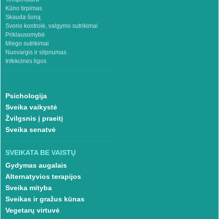
Kūno tirpimas
Skauda šoną
Svorio kontrolė, valgymo sutrikimai
Priklausomybė
Miego sutrikimai
Nuovargis ir silpnumas
Infekcinės ligos
Psichologija
Sveika vaikystė
Žvilgsnis į praeitį
Sveika senatvė
SVEIKATA BE VAISTŲ
Gydymas augalais
Alternatyvios terapijos
Sveika mityba
Sveikas ir gražus kūnas
Vegetarų virtuvė