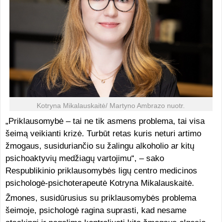
Kotryna Mikalauskaitė/ Martyno Ambrazo nuotr.
„Priklausomybė – tai ne tik asmens problema, tai visa
šeimą veikianti krizė. Turbūt retas kuris neturi artimo
žmogaus, susiduriančio su žalingu alkoholio ar kitų
psichoaktyvių medžiagų vartojimu“, – sako
Respublikinio priklausomybės ligų centro medicinos
psichologė-psichoterapeutė Kotryna Mikalauskaitė.
Žmones, susidūrusius su priklausomybės problema
šeimoje, psichologė ragina suprasti, kad nesame