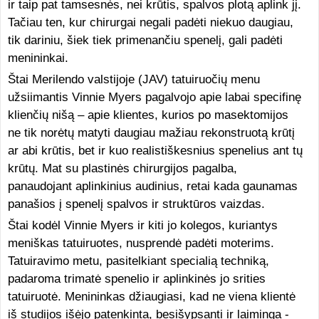
ir taip pat tamsesnės, nei krūtis, spalvos plotą aplink jį.
Tačiau ten, kur chirurgai negali padėti niekuo daugiau,
tik dariniu, šiek tiek primenančiu spenelį, gali padėti
menininkai.
Štai Merilendo valstijoje (JAV) tatuiruočių menu
užsiimantis Vinnie Myers pagalvojo apie labai specifinę
klienčių nišą – apie klientes, kurios po masektomijos
ne tik norėtų matyti daugiau mažiau rekonstruotą krūtį
ar abi krūtis, bet ir kuo realistiškesnius spenelius ant tų
krūtų. Mat su plastinės chirurgijos pagalba,
panaudojant aplinkinius audinius, retai kada gaunamas
panašios į spenelį spalvos ir struktūros vaizdas.
Štai kodėl Vinnie Myers ir kiti jo kolegos, kuriantys
meniškas tatuiruotes, nusprendė padėti moterims.
Tatuiravimo metu, pasitelkiant specialią techniką,
padaroma trimatė spenelio ir aplinkinės jo srities
tatuiruotė. Menininkas džiaugiasi, kad ne viena klientė
iš studijos išėjo patenkinta, besišypsanti ir laiminga -