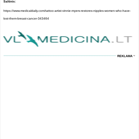
Šaltinis:
https://www.medicaldaily.com/tattoo-artist-vinnie-myers-restores-nipples-women-who-have-
lost-them-breast-cancer-343464
REKLAMA