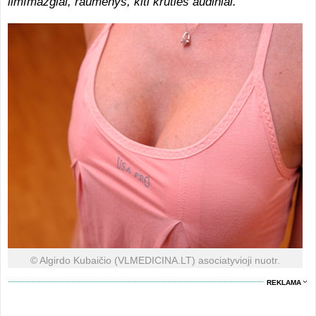
limfmazgiai, raumenys, kiti krūties audiniai.
© Algirdo Kubaičio (VLMEDICINA.LT) asociatyvioji nuotr.
REKLAMA