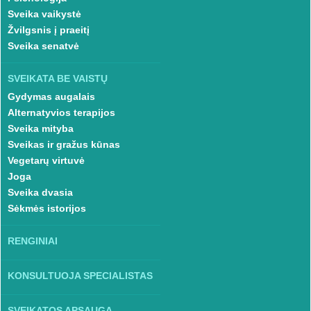
Sveika vaikystė
Žvilgsnis į praeitį
Sveika senatvė
SVEIKATA BE VAISTŲ
Gydymas augalais
Alternatyvios terapijos
Sveika mityba
Sveikas ir gražus kūnas
Vegetarų virtuvė
Joga
Sveika dvasia
Sėkmės istorijos
RENGINIAI
KONSULTUOJA SPECIALISTAS
SVEIKATOS APSAUGA