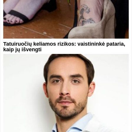
Tatuiruočių keliamos rizikos: vaistininkė pataria,
kaip jų išvengti