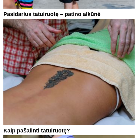
Pasidarius tatuiruotę – patino alkūnė
Kaip pašalinti tatuiruotę?