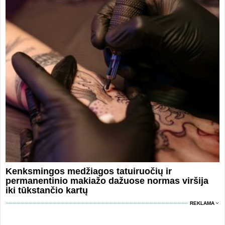
Kenksmingos medžiagos tatuiruočių ir
permanentinio makiažo dažuose normas viršija
iki tūkstančio kartų
REKLAMA