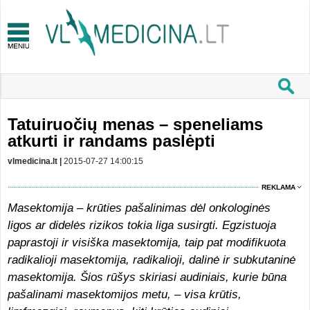
Tatuiruočių menas – speneliams
atkurti ir randams paslėpti
vlmedicina.lt |
2015-07-27 14:00:15
REKLAMA
Masektomija – krūties pašalinimas dėl onkologinės
ligos ar didelės rizikos tokia liga susirgti. Egzistuoja
paprastoji ir visiška masektomija, taip pat modifikuota
radikalioji masektomija, radikalioji, dalinė ir subkutaninė
masektomija. Šios rūšys skiriasi audiniais, kurie būna
pašalinami masektomijos metu, – visa krūtis,