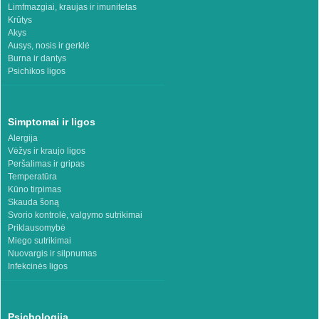
Limfmazgiai, kraujas ir imunitetas
Krūtys
Akys
Ausys, nosis ir gerklė
Burna ir dantys
Psichikos ligos
Simptomai ir ligos
Alergija
Vėžys ir kraujo ligos
Peršalimas ir gripas
Temperatūra
Kūno tirpimas
Skauda šoną
Svorio kontrolė, valgymo sutrikimai
Priklausomybė
Miego sutrikimai
Nuovargis ir silpnumas
Infekcinės ligos
Psichologija