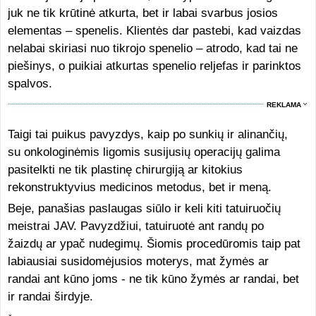
juk ne tik krūtinė atkurta, bet ir labai svarbus josios
elementas – spenelis. Klientės dar pastebi, kad vaizdas
nelabai skiriasi nuo tikrojo spenelio – atrodo, kad tai ne
piešinys, o puikiai atkurtas spenelio reljefas ir parinktos
spalvos.
REKLAMA
Taigi tai puikus pavyzdys, kaip po sunkių ir alinančių,
su onkologinėmis ligomis susijusių operacijų galima
pasitelkti ne tik plastinę chirurgiją ar kitokius
rekonstruktyvius medicinos metodus, bet ir meną.
Beje, panašias paslaugas siūlo ir keli kiti tatuiruočių
meistrai JAV. Pavyzdžiui, tatuiruotė ant randų po
žaizdų ar ypač nudegimų. Šiomis procedūromis taip pat
labiausiai susidomėjusios moterys, mat žymės ar
randai ant kūno joms - ne tik kūno žymės ar randai, bet
ir randai širdyje.