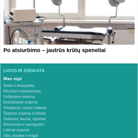
Po atsiurbimo – jautrūs krūtų speneliai
LIGOS IR SVEIKATA
Man rūpi
Širdis ir kraujotaka
Plaučiai ir kvėpavimas
Virškinimo sistema
Endokrininė sistema
Smegenys, nervų sistema
Šlapimo organai ir inkstai
Stuburas, kaulai, sąnariai
Raumenys ir sausgyslės
Lytiniai organai
Oda, plaukai ir nagai