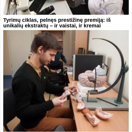
Tyrimų ciklas, pelnęs prestižinę premiją: iš
unikalių ekstraktų – ir vaistai, ir kremai