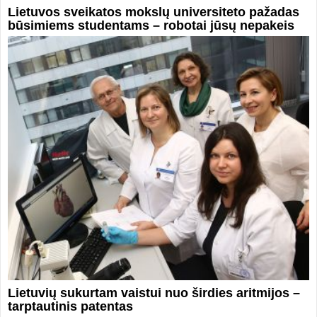
Lietuvos sveikatos mokslų universiteto pažadas
būsimiems studentams – robotai jūsų nepakeis
Lietuvių sukurtam vaistui nuo širdies aritmijos –
tarptautinis patentas