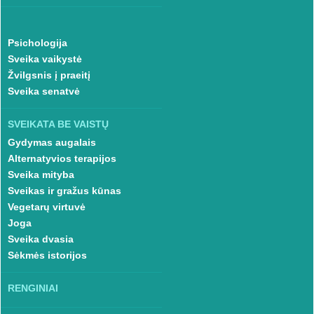
Psichologija
Sveika vaikystė
Žvilgsnis į praeitį
Sveika senatvė
SVEIKATA BE VAISTŲ
Gydymas augalais
Alternatyvios terapijos
Sveika mityba
Sveikas ir gražus kūnas
Vegetarų virtuvė
Joga
Sveika dvasia
Sėkmės istorijos
RENGINIAI