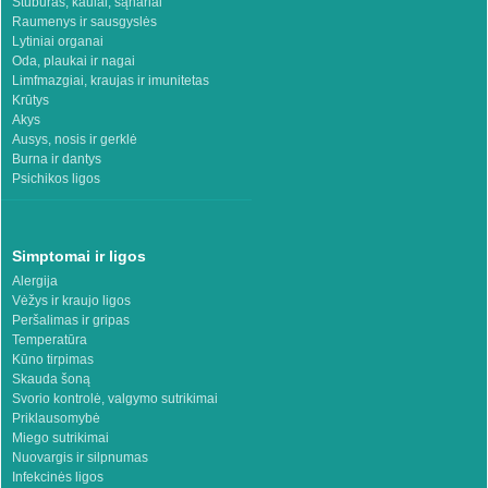
Stuburas, kaulai, sąnariai
Raumenys ir sausgyslės
Lytiniai organai
Oda, plaukai ir nagai
Limfmazgiai, kraujas ir imunitetas
Krūtys
Akys
Ausys, nosis ir gerklė
Burna ir dantys
Psichikos ligos
Simptomai ir ligos
Alergija
Vėžys ir kraujo ligos
Peršalimas ir gripas
Temperatūra
Kūno tirpimas
Skauda šoną
Svorio kontrolė, valgymo sutrikimai
Priklausomybė
Miego sutrikimai
Nuovargis ir silpnumas
Infekcinės ligos