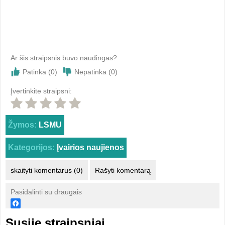
Ar šis straipsnis buvo naudingas?
Patinka (
0
)
Nepatinka (
0
)
Įvertinkite straipsni:
Žymos:
LSMU
Kategorijos:
Įvairios naujienos
skaityti komentarus (0)
Rašyti komentarą
Pasidalinti su draugais
Susiję straipsniai