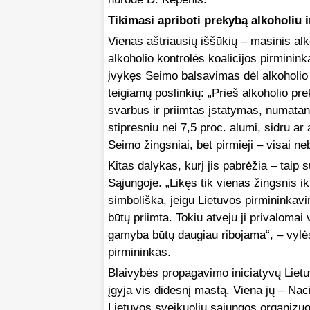
Tikimasi apriboti prekybą alkoholiu i
Vienas aštriausių iššūkių – masinis al
alkoholio kontrolės koalicijos pirminin
įvykęs Seimo balsavimas dėl alkoholio pr
teigiamų poslinkių: „Prieš
alkoholio pre
svarbus ir priimtas įstatymas, numatant
stipresniu nei 7,5 proc. alumi, sidru ar
Seimo žingsniai, bet pirmieji – visai ne
Kitas dalykas, kurį jis pabrėžia – taip
Sąjungoje. „Likęs tik vienas žingsnis 
simboliška, jeigu Lietuvos pirmininkav
būtų priimta. Tokiu atveju ji privalomai 
gamyba būtų daugiau ribojama“, – vylėsi
pirmininkas.
Blaivybės propagavimo iniciatyvų Lietu
įgyja vis didesnį mastą. Viena jų – Naci
Lietuvos sveikuolių sąjungos organizu