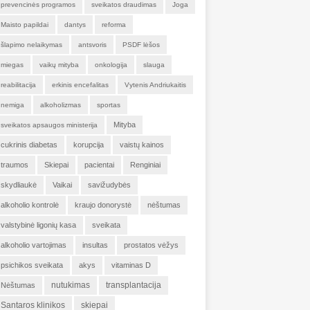
prevencinės programos
sveikatos draudimas
Joga
Maisto papildai
dantys
reforma
šlapimo nelaikymas
antsvoris
PSDF lėšos
miegas
vaikų mityba
onkologija
slauga
reabilitacija
erkinis encefalitas
Vytenis Andriukaitis
nemiga
alkoholizmas
sportas
Mityba
sveikatos apsaugos ministerija
cukrinis diabetas
korupcija
vaistų kainos
traumos
Skiepai
pacientai
Renginiai
skydliaukė
Vaikai
savižudybės
alkoholio kontrolė
kraujo donorystė
nėštumas
valstybinė ligonių kasa
sveikata
alkoholio vartojimas
insultas
prostatos vėžys
psichikos sveikata
akys
vitaminas D
nutukimas
transplantacija
Nėštumas
Santaros klinikos
skiepai