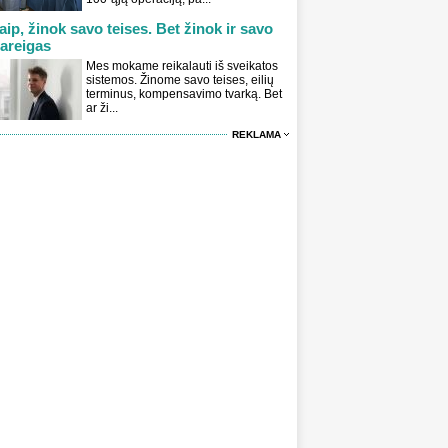
aip, žinok savo teises. Bet žinok ir savo
areigas
Mes mokame reikalauti iš sveikatos
sistemos. Žinome savo teises, eilių
terminus, kompensavimo tvarką. Bet
ar ži...
REKLAMA