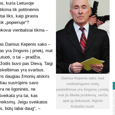
os, kuria Lietuvoje
ikima tik politinėmis
ai liks, kaip įprasta
ik „popieriuje“?
ovai vienbalsiai tikina –
tas Dainius Kepenis sako –
s yra žingsnis į priekį, mat
utuoti, o tai – pradžia.
 žodis buvo pas Dievą. Taigi
askelbimas yra svarbus.
vis daugiau žmonių atskirs
Dainius Kepenis sako, kad
liau susirūpins savo
sveikatingumo metų
ra ne ligoninės, ne
paskelbimas yra žingsnis į priekį,
mat jis iškelia problemą, verčia
 Sveikata yra tai, kas
apie ją diskutuoti. Algirdo
veiksmų. Jeigu sveikatos
Kubaičio nuotr.
s, būtų labai daug“, –