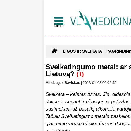
LIGOS IR SVEIKATA
PAGRINDINI
Sveikatingumo metai: ar 
Lietuvą?
(1)
Mindaugas Savickas |
2013-01-03 00:02:55
Sveikata – keistas turtas. Jis, didesn
dovanai, augant ir užaugus nepelnytai 
susimokant už besaikį alkoholio vartoj
Tačiau Sveikatingumo metais paskelbti 2
gyvenimo virusu užsikrečia vis daugiau
vis stiprėja.