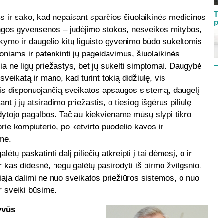
T
s ir sako, kad nepaisant sparčios šiuolaikinės medicinos
p
gos gyvensenos – judėjimo stokos, nesveikos mitybos,
kymo ir daugelio kitų liguisto gyvenimo būdo sukeltomis
goniams ir patenkinti jų pageidavimus, šiuolaikinės
ria ne ligų priežastys, bet jų sukelti simptomai. Daugybė
eikatą ir mano, kad turint tokią didžiulę, vis
 disponuojančią sveikatos apsaugos sistemą, daugelį
ant į jų atsiradimo priežastis, o tiesiog išgėrus piliulę
ydytojo pagalbos. Tačiau kiekviename mūsų slypi tikro
rie kompiuterio, po ketvirto puodelio kavos ir
ame.
tų paskatinti dalį piliečių atkreipti į tai dėmesį, o ir
r kas didesnė, negu galėtų pasirodyti iš pirmo žvilgsnio.
iąja dalimi ne nuo sveikatos priežiūros sistemos, o nuo
r sveiki būsime.
yvūs