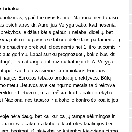
r tabaku
koholizmas, ypač Lietuvos kaime. Nacionalinės tabako ir
kas psichiatras dr. Aurelijus Veryga sako, kad neseniai
ekybos leidžia tikėtis galbūt ir nelabai didelių, bet
kybą internetu pasisakė labai didelė dalis parlamentarų,
is draudimą prekiauti didesnėmis nei 1 litro talpomis ir
 alaus gėrimu. Labai sunku prognozuoti, kokie bus kiti
blogi“, – su atsargiu optimizmu kalbėjo dr. A. Veryga.
 sutapo, kad Lietuva šiemet pirmininkaus Europos
iki naujos Europos tabako produktų direktyvos. Būtų
imo metu Lietuvos sveikatingumo metais ta direktyva
veiktų ir Lietuvoje, o tai reiškia, kad tabako prekyba,
 Nacionalinės tabako ir alkoholio kontrolės koalicijos
voje nėra daug, bet kai kurios jų tampa sėkmingos ir
onalinės tabako ir alkoholio kontrolės koalicijos bei
ojami bėgimai už blaivybę, vykstantys kiekvieną pirmą