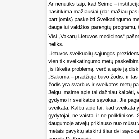
Ar nenutiks taip, kad Seimo – institucij
pasitikima mažiausiai (dar mažiau pasit
partijomis) paskelbti Sveikatingumo met
daugeliui valdžios parengtų programų, t
Visi „Vakarų Lietuvos medicinos“ pašnek
neliks.
Lietuvos sveikuolių sąjungos preziden
vien tik sveikatingumo metų paskelbima
jis iškelia problemą, verčia apie ją disk
„Sakoma – pradžioje buvo žodis, ir tas
žodis yra svarbus ir sveikatos metų p
Jeigu imsime apie tai dažniau kalbėti, 
gydymo ir sveikatos sąvokas. Jie paga
sveikata. Kalbu apie tai, kad sveikata y
gydytojai, ne vaistai ir ne poliklinikos.
daugumoje atvejų priklauso nuo mūsų 
metais pavyktų atskirti šias dvi sąvoka
nurodė D. Kepenis.