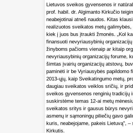
Lietuvos sveikos gyvensenos ir natūra
prof. habil. dr. Algimanto Kirkučio teig
neabejotinai atneš naudos. Kitas klausi
realizuotos sveikatos metų galimybės, 
kiek į juos bus įtraukti žmonės. „Kol k
finansuoti nevyriausybinių organizacijų
žinyboms pačioms vienaip ar kitaip org
nevyriausybinių organizacijų forume, k
šimtas įvairių organizacijų atstovų, bu
paminėti ir be Vyriausybės papildomo f
2013-ųjų, kaip Sveikatingumo metų, pr
daugiau sveikatos veiklos sričių, ir prid
sveikos gyvensenos renginių tradicijų
suskirstėme temas 12-ai metų mėnesių.
sveikatos sritys ir gausus būrys nevyria
asmenų ir sąmoningų piliečių gavo gali
kuris, neabejojame, pakeis Lietuvą”, – 
Kirkutis.