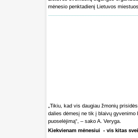
mėnesio penktadienį Lietuvos miestuose
„Tikiu, kad vis daugiau žmonių prisidės
dalies dėmesį ne tik į blaivų gyvenimo b
puoselėjimą“, – sako A. Veryga.
Kiekvienam mėnesiui - vis kitas sve