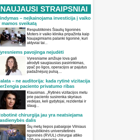
NAUJAUSI STRAIPSNIAI
indymas – neįkainojama investicija į vaiko
r mamos sveikatą
Respublikinės Šiaulių ligoninės
Moters ir vaiko klinika pripažinta kaip
Naujagimiams palanki ligoninė, kuri
aktyviai tai...
yresniems pavojinga nejudėti
Vyresniame amžiuje lova gali
atrodyti saugiausias pasirinkimas,
ypač po ligos, operacijos ar pajutus
padažnėjusį pulsą....
alata – ne auditorija: kada rytinė vizitacija
eržengia paciento privatumo ribas
Klausimas. „Rytinės vizitacijos metu
prie paciento susirenka skyriaus
vedėjas, keli gydytojai, rezidentai ir
slaug...
obotinė chirurgija jau yra neatsiejama
asdienybės dalis
Šių metų liepos pabaigoje Vilniaus
respublikinės universitetinės
ligoninės (RVUL) chirurgai atliko
100-ąją operaciją, pa...