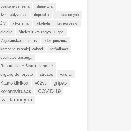
Sveika gyvensena
slaugytojai
fizinis aktyvumas
depresija
priklausomybė
ŽIV
atlyginimai
alkoholis
krūties vėžys
alergija
širdies ir kraujagyslių ligos
Vegetariškas maistas
odos priežiūra
kompensuojamieji vaistai
peršalimas
sveikatos apsauga
Respublikinė Šiaulių ligoninė
organų donorystė
stresas
vaistai
gripas
Kauno klinikos
vėžys
koronavirusas
COVID-19
sveika mityba