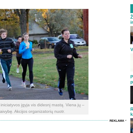
Ž
i
V
P
p
niciatyvos įgyja vis didesnį mastą. Viena jų –
R
aivybę. Akcijos organizatorių nuotr.
k
REKLAMA