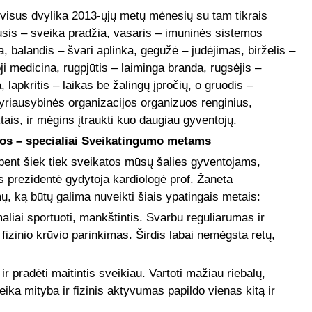
visus dvylika 2013-ųjų metų mėnesių su tam tikrais
is – sveika pradžia, vasaris – imuninės sistemos
 balandis – švari aplinka, gegužė – judėjimas, birželis –
ji medicina, rugpjūtis – laiminga branda, rugsėjis –
lapkritis – laikas be žalingų įpročių, o gruodis –
vyriausybinės organizacijos organizuos renginius,
ais, ir mėgins įtraukti kuo daugiau gyventojų.
os – specialiai Sveikatingumo metams
bent šiek tiek sveikatos mūsų šalies gyventojams,
os prezidentė gydytoja kardiologė prof. Žaneta
mų, ką būtų galima nuveikti šiais ypatingais metais:
maliai sportuoti, mankštintis. Svarbu reguliarumas
ir
 fizinio krūvio parinkimas. Širdis labai nemėgsta retų,
 ir pradėti maitintis sveikiau. Vartoti mažiau riebalų,
eika mityba ir fizinis aktyvumas papildo vienas kitą ir