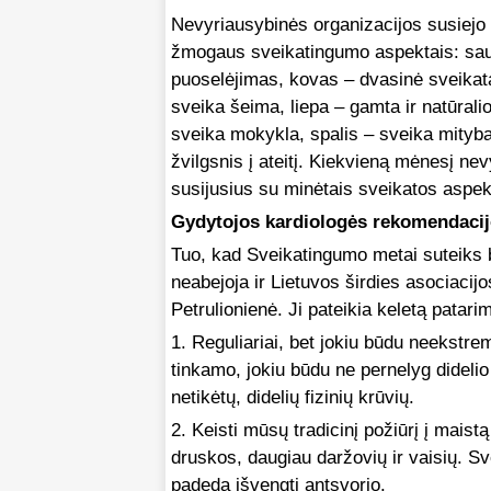
Nevyriausybinės organizacijos susiejo 
žmogaus sveikatingumo aspektais: saus
puoselėjimas, kovas – dvasinė sveikata,
sveika šeima, liepa – gamta ir natūralio
sveika mokykla, spalis – sveika mityba, 
žvilgsnis į ateitį. Kiekvieną mėnesį ne
susijusius su minėtais sveikatos aspekt
Gydytojos kardiologės rekomendacij
Tuo, kad Sveikatingumo metai suteiks 
neabejoja ir Lietuvos širdies asociacij
Petrulionienė. Ji pateikia keletą patari
1. Reguliariai, bet jokiu būdu neekstre
tinkamo, jokiu būdu ne pernelyg didelio
netikėtų, didelių fizinių krūvių.
2. Keisti mūsų tradicinį požiūrį į maistą
druskos, daugiau daržovių ir vaisių. Sv
padeda išvengti antsvorio.