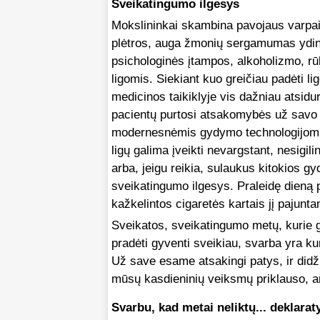
Sveikatingumo ilgesys
Mokslininkai skambina pavojaus varpai
plėtros, auga žmonių sergamumas ydin
psichologinės įtampos, alkoholizmo, rū
ligomis. Siekiant kuo greičiau padėti li
medicinos taikiklyje vis dažniau atsidu
pacientų purtosi atsakomybės už savo sv
modernesnėmis gydymo technologijomis
ligų galima įveikti nevargstant, nesigilin
arba, jeigu reikia, sulaukus kitokios g
sveikatingumo ilgesys. Praleidę dieną p
kažkelintos cigaretės kartais jį pajunt
Sveikatos, sveikatingumo metų, kurie galė
pradėti gyventi sveikiau, svarba yra ku
Už save esame atsakingi patys, ir didž
mūsų kasdieninių veiksmų priklauso, a
Svarbu, kad metai neliktų... deklarat