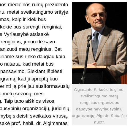
lios medicinos rūmų prezidento
imu, metai sveikatingumo srityje
mas, kaip ir kiek bus
kokie bus surengti renginiai,
as Vyriausybė atsisakė
 renginius, ji nurodė savo
anizuoti metų renginius. Bet
uriame susirinko daugiau kaip
vo nutarta, kad metai bus
inansavimo. Siekiant išplėsti
ogramą, kad ji aprėptų kuo
erinti ją prie jau susiformavusių
Algimanto Kirkučio teigimu,
 ir metų sezonų, mes
sveikatingumo metų
 Taip tapo aiškios visos
renginius organizuos
usybinių organizacijų, juridinių
daugybė nevyriausybinių
mybę skleisti sveikatos virusą,
organizacijų. Algirdo Kubaičio
nuotr.
sakė prof. habil. dr. Algimantas