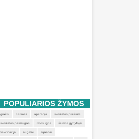
POPULIARIOS ŽYMOS
grožis
nerimas
operacija
sveikatos priežiūra
sveikatos paslaugos
retos ligos
šeimos gydytojai
vakcinacija
augalai
sąnariai