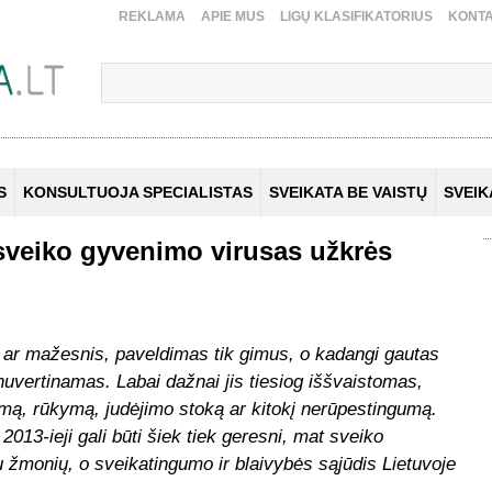
REKLAMA
APIE MUS
LIGŲ KLASIFIKATORIUS
KONTA
S
KONSULTUOJA SPECIALISTAS
SVEIKATA BE VAISTŲ
SVEI
sveiko gyvenimo virusas užkrės
is ar mažesnis, paveldimas tik gimus, o kadangi gautas
nuvertinamas. Labai dažnai jis tiesiog iššvaistomas,
imą, rūkymą, judėjimo stoką ar kitokį nerūpestingumą.
013-ieji gali būti šiek tiek geresni, mat sveiko
 žmonių, o sveikatingumo ir blaivybės sąjūdis Lietuvoje