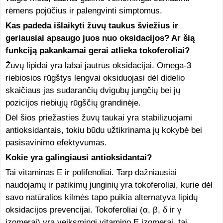
rėmens pojūčius ir palengvinti simptomus.
Kas padeda išlaikyti žuvų taukus šviežius ir
geriausiai apsaugo juos nuo oksidacijos? Ar šią
funkciją pakankamai gerai atlieka tokoferoliai?
Žuvų lipidai yra labai jautrūs oksidacijai. Omega-3
riebiosios rūgštys lengvai oksiduojasi dėl didelio
skaičiaus jas sudarančių dvigubų jungčių bei jų
pozicijos riebiųjų rūgščių grandinėje.
Dėl šios priežasties žuvų taukai yra stabilizuojami
antioksidantais, tokiu būdu užtikrinama jų kokybė bei
pasisavinimo efektyvumas.
Kokie yra galingiausi antioksidantai?
Tai vitaminas E ir polifenoliai. Tarp dažniausiai
naudojamų ir patikimų junginių yra tokoferoliai, kurie dėl
savo natūralios kilmės tapo puikia alternatyva lipidų
oksidacijos prevencijai. Tokoferoliai (α, β, δ ir γ
izomerai) yra veiksmingi vitamino E izomerai, tai