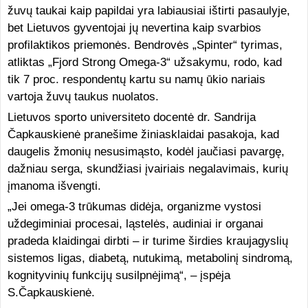
žuvų taukai kaip papildai yra labiausiai ištirti pasaulyje,
bet Lietuvos gyventojai jų nevertina kaip svarbios
profilaktikos priemonės. Bendrovės „Spinter“ tyrimas,
atliktas „Fjord Strong Omega-3“ užsakymu, rodo, kad
tik 7 proc. respondentų kartu su namų ūkio nariais
vartoja žuvų taukus nuolatos.
Lietuvos sporto universiteto docentė dr. Sandrija
Čapkauskienė pranešime žiniasklaidai pasakoja, kad
daugelis žmonių nesusimąsto, kodėl jaučiasi pavargę,
dažniau serga, skundžiasi įvairiais negalavimais, kurių
įmanoma išvengti.
„Jei omega-3 trūkumas didėja, organizme vystosi
uždegiminiai procesai, ląstelės, audiniai ir organai
pradeda klaidingai dirbti – ir turime širdies kraujagyslių
sistemos ligas, diabetą, nutukimą, metabolinį sindromą,
kognityvinių funkcijų susilpnėjimą“, – įspėja
S.Čapkauskienė.