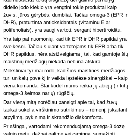
didelio jodo kiekio yra vengtini tokie produktai kaip
žuvis, jūros gėrybės, dumbliai. Tačiau omega-3 (EPR ir
DHR), praturtinta antioksidantais (vitaminu E ar
polifenoliais), yra saugi vartoti, sergant hipertiroiditu.
Yra taip pat nuomonių, kad tik EPR ir DHR papildai yra
sveikesni. Tačiau siūlant vartotojams tik EPR arba tik
DHR papildus, nėra atsižvelgiama į tai, kad gamtoje šių
maistinių medžiagų niekada nebūna atskirai.
Moksliniai tyrimai rodo, kad šios maistinės medžiagos
turi unikalų poveikį ir veikia ląstelėse sinergiškai – kaip
viena komanda. Štai kodėl mums reikia jų abiejų (ir kitų
omega-3 šeimos narių) rūgščių.
Dar vieną mitą norėčiau paneigti apie tai, kad žuvų
taukai sukelia virškinimo sutrikimus – rėmenį, įskaitant
atpylimą, pykinimą ir skrandžio diskomfortą.
Priešingai, vartodami rekomenduojamą omega-3 dozę
valgio metu, dažnai galime veiksmingai sumažinti