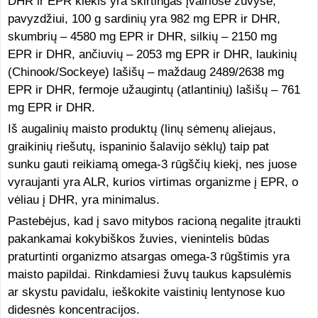
DHR ir EPR kiekis yra skirtingas įvairiose žuvyse,
pavyzdžiui, 100 g sardinių yra 982 mg EPR ir DHR,
skumbrių – 4580 mg EPR ir DHR, silkių – 2150 mg
EPR ir DHR, ančiuvių – 2053 mg EPR ir DHR, laukinių
(Chinook/Sockeye) lašišų – maždaug 2489/2638 mg
EPR ir DHR, fermoje užaugintų (atlantinių) lašišų – 761
mg EPR ir DHR.
Iš augalinių maisto produktų (linų sėmenų aliejaus,
graikinių riešutų, ispaninio šalavijo sėklų) taip pat
sunku gauti reikiamą omega-3 rūgščių kiekį, nes juose
vyraujanti yra ALR, kurios virtimas organizme į EPR, o
vėliau į DHR, yra minimalus.
Pastebėjus, kad į savo mitybos racioną negalite įtraukti
pakankamai kokybiškos žuvies, vienintelis būdas
praturtinti organizmo atsargas omega-3 rūgštimis yra
maisto papildai. Rinkdamiesi žuvų taukus kapsulėmis
ar skystu pavidalu, ieškokite vaistinių lentynose kuo
didesnės koncentracijos.