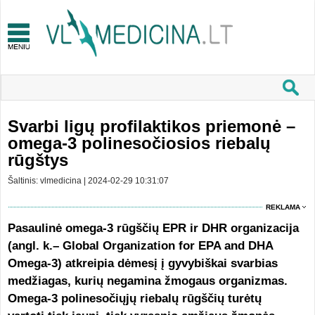
Svarbi ligų profilaktikos priemonė –
omega-3 polinesočiosios riebalų
rūgštys
Šaltinis: vlmedicina | 2024-02-29 10:31:07
REKLAMA
Pasaulinė omega-3 rūgščių EPR ir DHR organizacija
(angl. k.– Global Organization for EPA and DHA
Omega-3) atkreipia dėmesį į gyvybiškai svarbias
medžiagas, kurių negamina žmogaus organizmas.
Omega-3 polinesočiųjų riebalų rūgščių turėtų