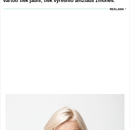
vartoti tiek jauni, tiek vyresnio amžiaus žmonės.
REKLAMA