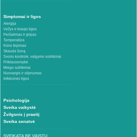
Simptomai ir ligos
Alergija
Vėžys ir kraujo ligos
Peršalimas ir gripas
Temperatūra
Kūno tirpimas
Skauda šoną
Svorio kontrolė, valgymo sutrikimai
Priklausomybė
Miego sutrikimai
Nuovargis ir silpnumas
Infekcinės ligos
Psichologija
Sveika vaikystė
Žvilgsnis į praeitį
Sveika senatvė
SVEIKATA BE VAISTŲ