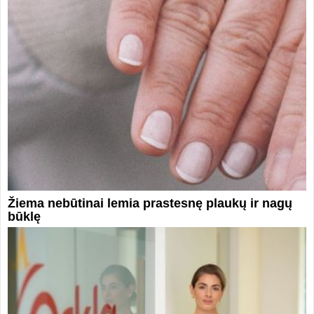
Žiema nebūtinai lemia prastesnę plaukų ir nagų
būklę