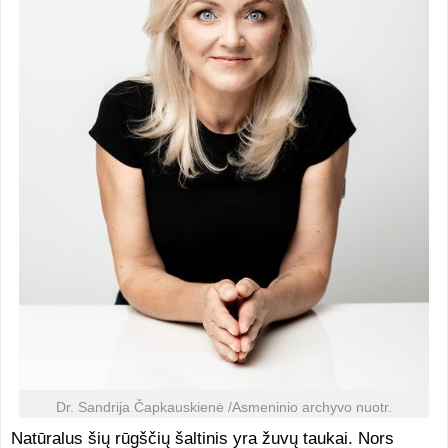
Dr. Sandrija Čapkauskienė /Asmeninio archyvo nuotr.
Natūralus šių rūgščių šaltinis yra žuvų taukai. Nors