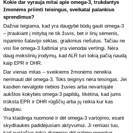
Kokie dar vyrauja mitai apie omega-3, trukdantys
žmonėms priimti teisingus, sveikatai palankius
sprendimus?
Dažnai teigiama, kad yra daugybė būdų gauti omega-3
– įtraukiant į mitybą ne tik žuvis, bet ir linų sėmenis,
ispaninio šalavijo sėklas, graikinius riešutus. Tačiau ne
visi šie omega-3 šaltiniai yra vienodai vertingi. Nėra
daug mokslinių įrodymų, kad ALR turi tokią pačią naudą
kaip EPR ir DHR.
Dar vienas mitas – sveikiems žmonėms nereikia
nerimauti dėl omega-3. Toks teiginys nėra teisingas. Jei
kasdien nevalgote riebios žuvies arba nevartojate
aukštos kokybės omega-3 papildų, tikėtina, kad jums
trūksta EPR ir DHR rūgščių arba jų reikia kur kas
daugiau.
Yra klaidinga nuomonė ir dėl omega-3 vartojimo, esant
skydliaukės padidėjusiam aktyvumui. Ji remiasi tuo,
kad nustačius tokią diagnozę dėl galimo pernelyg