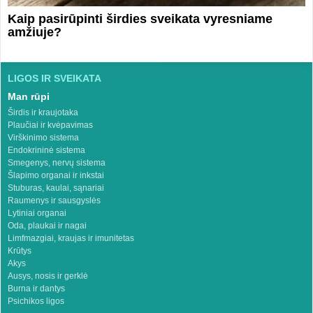
Kaip pasirūpinti širdies sveikata vyresniame
amžiuje?
LIGOS IR SVEIKATA
Man rūpi
Širdis ir kraujotaka
Plaučiai ir kvėpavimas
Virškinimo sistema
Endokrininė sistema
Smegenys, nervų sistema
Šlapimo organai ir inkstai
Stuburas, kaulai, sąnariai
Raumenys ir sausgyslės
Lytiniai organai
Oda, plaukai ir nagai
Limfmazgiai, kraujas ir imunitetas
Krūtys
Akys
Ausys, nosis ir gerklė
Burna ir dantys
Psichikos ligos