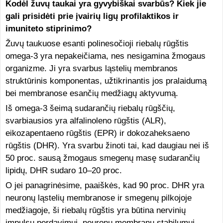
Kodėl žuvų taukai yra gyvybiškai svarbūs? Kiek jie
gali prisidėti prie įvairių ligų profilaktikos ir
imuniteto stiprinimo?
Žuvų taukuose esanti polinesočioji riebalų rūgštis
omega-3 yra nepakeičiama, nes nesigamina žmogaus
organizme. Ji yra svarbus ląstelių membranos
struktūrinis komponentas, užtikrinantis jos pralaidumą
bei membranose esančių medžiagų aktyvumą.
Iš omega-3 šeimą sudarančių riebalų rūgščių,
svarbiausios yra alfalinoleno rūgštis (ALR),
eikozapentaeno rūgštis (EPR) ir dokozaheksaeno
rūgštis (DHR). Yra svarbu žinoti tai, kad daugiau nei iš
50 proc. sausą žmogaus smegenų masę sudarančių
lipidų, DHR sudaro 10–20 proc.
O jei panagrinėsime, paaiškės, kad 90 proc. DHR yra
neuronų ląstelių membranose ir smegenų pilkojoje
medžiagoje, ši riebalų rūgštis yra būtina nervinių
impulsų perdavimui, neuronų membranų stabilumui,