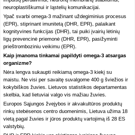
neuroplastiškumui ir ląstelių komunikacijai.
Ypač svarbi omega-3 mažinant uždegiminius procesus
(EPR), stiprinant imunitetą (DHR, EPR), palaikant
kognityvines funkcijas (DHR), tai puiki įvairių lėtinių
ligų prevencinė priemonė (DHR, EPR), pasižyminti
prieštromboziniu veikimu (EPR).
Kaip įmanoma tinkamai papildyti
omega-3 atsargas
organizme
?
Nėra lengva sukaupti reikiamą omega-3 kiekį su
maistu. Ne visi per savaitę suvalgome 400 g šviežios ir
kokybiškos žuvies. Lietuvos statistikos departamentas
skelbia, kad lietuviai valgo vis mažiau žuvies.
Europos Sąjungos žvejybos ir akvakultūros produktų
rinkų stebėsenos centro duomenimis, Lietuva užima 18
vietą pagal žuvies ir jūros produktų vartojimą iš 28 ES
valstybių.