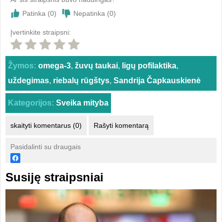
Patinka (
0
)
Nepatinka (
0
)
Įvertinkite straipsni:
Žymos:
omega-3
,
žuvų taukai
,
ligų pofilaktika
,
uždegimas
,
riebalų rūgštys
,
Sandrija Čapkauskienė
Kategorijos:
Sveika mityba
skaityti komentarus (0)
Rašyti komentarą
Pasidalinti su draugais
Susiję straipsniai