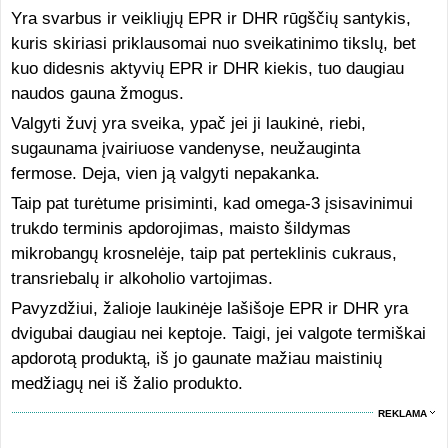
Yra svarbus ir veikliųjų EPR ir DHR rūgščių santykis,
kuris skiriasi priklausomai nuo sveikatinimo tikslų, bet
kuo didesnis aktyvių EPR ir DHR kiekis, tuo daugiau
naudos gauna žmogus.
Valgyti žuvį yra sveika, ypač jei ji laukinė, riebi,
sugaunama įvairiuose vandenyse, neužauginta
fermose. Deja, vien ją valgyti nepakanka.
Taip pat turėtume prisiminti, kad omega-3 įsisavinimui
trukdo terminis apdorojimas, maisto šildymas
mikrobangų krosnelėje, taip pat perteklinis cukraus,
transriebalų ir alkoholio vartojimas.
Pavyzdžiui, žalioje laukinėje lašišoje EPR ir DHR yra
dvigubai daugiau nei keptoje. Taigi, jei valgote termiškai
apdorotą produktą, iš jo gaunate mažiau maistinių
medžiagų nei iš žalio produkto.
REKLAMA