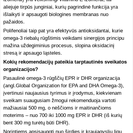
aliejuje tirpūs junginiai, kurių pagrindinė funkcija yra
išlaikyti ir apsaugoti biologines membranas nuo
pažaidos.
Polifenoliai taip pat yra efektyvūs antioksidantai, kurie
omega-3 riebalų rūgštimis veikdami sinergijos principu
mažina uždegiminius procesus, slopina oksidacinį
stresą ir apsaugo ląsteles.
Kokių rekomendacijų pateikia tarptautinės sveikatos
organizacijos?
Pasaulinė omega-3 rūgščių EPR ir DHR organizacija
(angl.Global Organization for EPA and DHA Omega-3),
įvertinusi naujausius tyrimus ir įrodymus, kiekvienam
sveikam suaugusiam žmogui rekomenduoja vartoti
mažiausiai 500 mg, o nėščioms ir maitinančioms
moterims – nuo 700 iki 1000 mg EPR ir DHR (iš kurių
bent 300 mg turėtų būti DHR).
Norintiems apsisaugoti nuo širdies ir kraujagyslių ligų