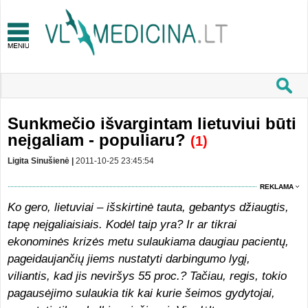
Sunkmečio išvargintam lietuviui būti
neįgaliam - populiaru?
(1)
Ligita Sinušienė |
2011-10-25 23:45:54
REKLAMA
Ko gero, lietuviai – išskirtinė tauta, gebantys džiaugtis,
tapę neįgaliaisiais. Kodėl taip yra? Ir ar tikrai
ekonominės krizės metu sulaukiama daugiau pacientų,
pageidaujančių jiems nustatyti darbingumo lygį,
viliantis, kad jis neviršys 55 proc.? Tačiau, regis, tokio
pagausėjimo sulaukia tik kai kurie šeimos gydytojai,