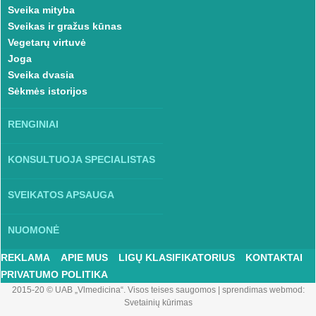
Sveika mityba
Sveikas ir gražus kūnas
Vegetarų virtuvė
Joga
Sveika dvasia
Sėkmės istorijos
RENGINIAI
KONSULTUOJA SPECIALISTAS
SVEIKATOS APSAUGA
NUOMONĖ
REKLAMA
APIE MUS
LIGŲ KLASIFIKATORIUS
KONTAKTAI
PRIVATUMO POLITIKA
2015-20 © UAB „Vlmedicina“. Visos teises saugomos
|
sprendimas webmod:
Svetainių kūrimas