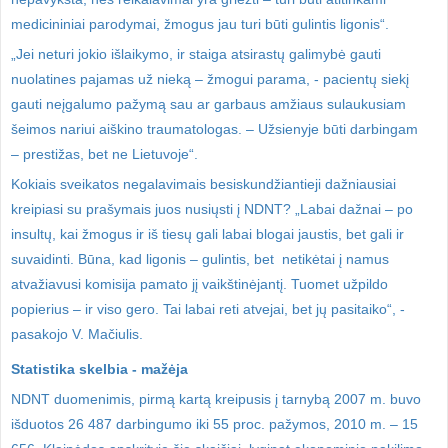
medicininiai parodymai, žmogus jau turi būti gulintis ligonis“.
„Jei neturi jokio išlaikymo, ir staiga atsirastų galimybė gauti
nuolatines pajamas už nieką – žmogui parama, - pacientų siekį
gauti neįgalumo pažymą sau ar garbaus amžiaus sulaukusiam
šeimos nariui aiškino traumatologas. – Užsienyje būti darbingam
– prestižas, bet ne Lietuvoje“.
Kokiais sveikatos negalavimais besiskundžiantieji dažniausiai
kreipiasi su prašymais juos nusiųsti į NDNT? „Labai dažnai – po
insultų, kai žmogus ir iš tiesų gali labai blogai jaustis, bet gali ir
suvaidinti. Būna, kad ligonis – gulintis, bet netikėtai į namus
atvažiavusi komisija pamato jį vaikštinėjantį. Tuomet užpildo
popierius – ir viso gero. Tai labai reti atvejai, bet jų pasitaiko“, -
pasakojo V. Mačiulis.
Statistika skelbia - mažėja
NDNT duomenimis, pirmą kartą kreipusis į tarnybą 2007 m. buvo
išduotos 26 487 darbingumo iki 55 proc. pažymos, 2010 m. – 15