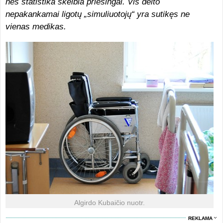
nes statistika skelbia priešingai. Vis dėlto
nepakankamai ligotų „simuliuotojų“ yra sutikęs ne
vienas medikas.
Algirdo Kubaičio nuotr.
REKLAMA