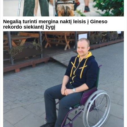
Negalią turinti mergina naktį leisis į Gineso
rekordo siekiantį žygį