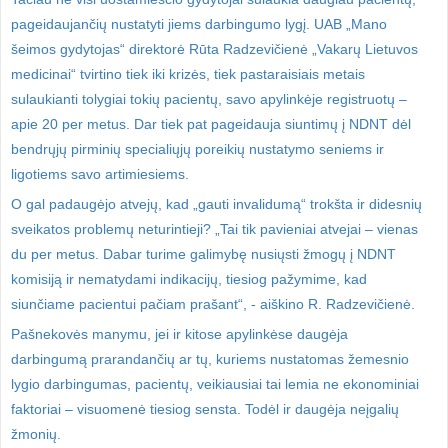
pageidaujančių nustatyti jiems darbingumo lygį. UAB „Mano
šeimos gydytojas“ direktorė Rūta Radzevičienė „Vakarų Lietuvos
medicinai“ tvirtino tiek iki krizės, tiek pastaraisiais metais
sulaukianti tolygiai tokių pacientų, savo apylinkėje registruotų –
apie 20 per metus. Dar tiek pat pageidauja siuntimų į NDNT dėl
bendrųjų pirminių specialiųjų poreikių nustatymo seniems ir
ligotiems savo artimiesiems.
O gal padaugėjo atvejų, kad „gauti invalidumą“ trokšta ir didesnių
sveikatos problemų neturintieji? „Tai tik pavieniai atvejai – vienas
du per metus. Dabar turime galimybę nusiųsti žmogų į NDNT
komisiją ir nematydami indikacijų, tiesiog pažymime, kad
siunčiame pacientui pačiam prašant“, - aiškino R. Radzevičienė.
Pašnekovės manymu, jei ir kitose apylinkėse daugėja
darbingumą prarandančių ar tų, kuriems nustatomas žemesnio
lygio darbingumas, pacientų, veikiausiai tai lemia ne ekonominiai
faktoriai – visuomenė tiesiog sensta. Todėl ir daugėja neįgalių
žmonių.