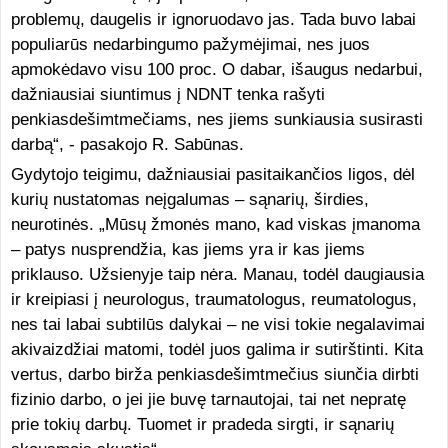
problemų, daugelis ir ignoruodavo jas. Tada buvo labai
populiarūs nedarbingumo pažymėjimai, nes juos
apmokėdavo visu 100 proc. O dabar, išaugus nedarbui,
dažniausiai siuntimus į NDNT tenka rašyti
penkiasdešimtmečiams, nes jiems sunkiausia susirasti
darbą“, - pasakojo R. Sabūnas.
Gydytojo teigimu, dažniausiai pasitaikančios ligos, dėl
kurių nustatomas neįgalumas – sąnarių, širdies,
neurotinės. „Mūsų žmonės mano, kad viskas įmanoma
– patys nusprendžia, kas jiems yra ir kas jiems
priklauso. Užsienyje taip nėra. Manau, todėl daugiausia
ir kreipiasi į neurologus, traumatologus, reumatologus,
nes tai labai subtilūs dalykai – ne visi tokie negalavimai
akivaizdžiai matomi, todėl juos galima ir sutirštinti. Kita
vertus, darbo birža penkiasdešimtmečius siunčia dirbti
fizinio darbo, o jei jie buvę tarnautojai, tai net nepratę
prie tokių darbų. Tuomet ir pradeda sirgti, ir sąnarių