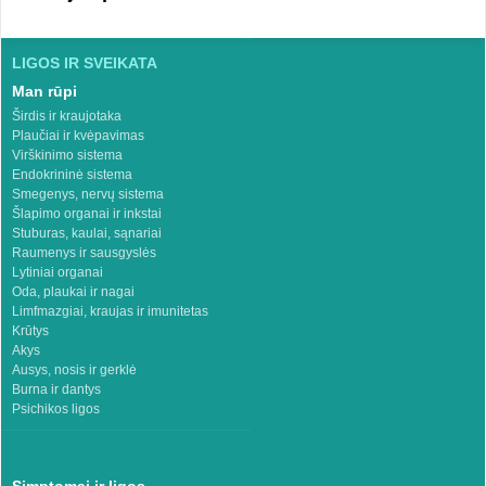
LIGOS IR SVEIKATA
Man rūpi
Širdis ir kraujotaka
Plaučiai ir kvėpavimas
Virškinimo sistema
Endokrininė sistema
Smegenys, nervų sistema
Šlapimo organai ir inkstai
Stuburas, kaulai, sąnariai
Raumenys ir sausgyslės
Lytiniai organai
Oda, plaukai ir nagai
Limfmazgiai, kraujas ir imunitetas
Krūtys
Akys
Ausys, nosis ir gerklė
Burna ir dantys
Psichikos ligos