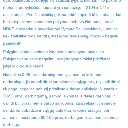
656. Klaipėdos apskrityje šie skaičiai, lyginat ekonominio pakilimo
metus ir pernykščius, taip pat yra sumažėję – 2104 ir 1745
atitinkamai. „Prie šių skaičių galima pridėti apie 3 tūkst. atvejų, kai
besikreipusiems asmenims pažymos nebuvo išduotos, - sakė
NDNT direktoriaus pavaduotoja Vytautė Polujanskienė, - bet vis
tiek statistika rodo bendrą mažėjimo tendenciją. Kodėl – negaliu
paaiškinti“.
Palyginti globos seniems žmonėms nustatymo atvejus V.
Polujanskienė sakė negalinti, nes įstatymas tokiai priežiūrai
įsigaliojo tik nuo liepos.
Nustačius 0-25 proc. darbingumo lygį, asmuo laikomas
nedarbingu, jis negali dirbti įprastinėmis sąlygomis, t. y. gali dirbti
tik pagal negalios pobūdį pritaikytoje darbo aplinkoje. Nustačius
30-55 proc. darbingumą, asmuo laikomas iš dalies darbingu ir
gali dirbti įprastinėmis darbo sąlygomis, atsižvelgiant į išvadoje
dėl darbo pobūdžio ir sąlygų pateiktas rekomendacijas. Jei
asmeniui nustatoma 60-100 proc. darbingumo, asmuo laikomas
darbingu.