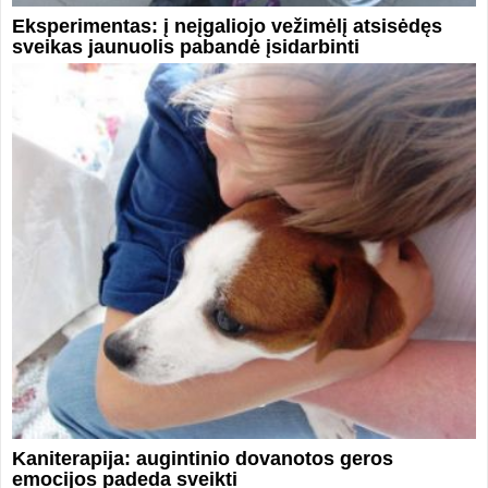
Eksperimentas: į neįgaliojo vežimėlį atsisėdęs
sveikas jaunuolis pabandė įsidarbinti
Kaniterapija: augintinio dovanotos geros
emocijos padeda sveikti