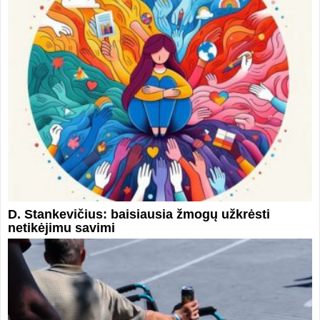
D. Stankevičius: baisiausia žmogų užkrėsti
netikėjimu savimi