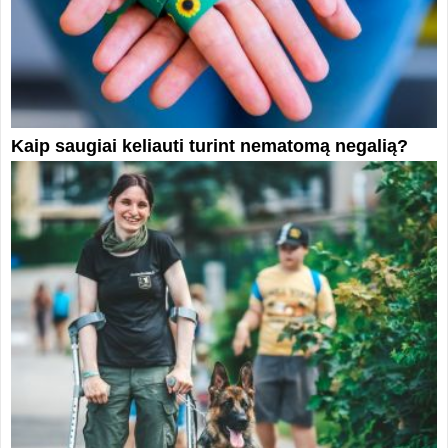
Kaip saugiai keliauti turint nematomą negalią?