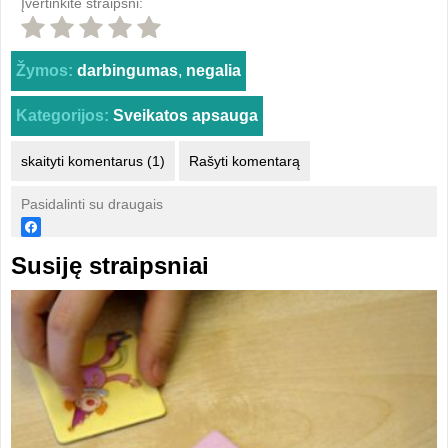
Įvertinkite straipsni:
Žymos:
darbingumas
,
negalia
Kategorijos:
Sveikatos apsauga
skaityti komentarus (1)
Rašyti komentarą
Pasidalinti su draugais
Susiję straipsniai