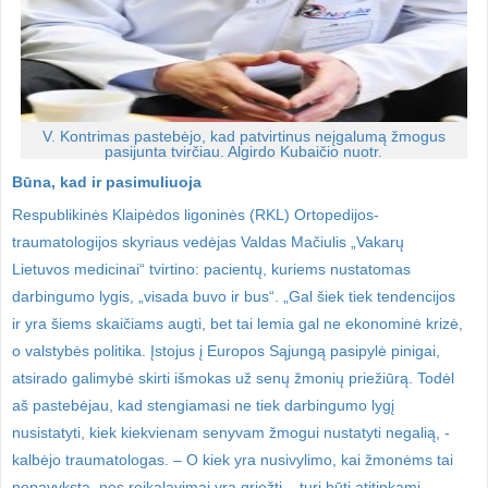
V. Kontrimas pastebėjo, kad patvirtinus neįgalumą žmogus
pasijunta tvirčiau. Algirdo Kubaičio nuotr.
Būna, kad ir pasimuliuoja
Respublikinės Klaipėdos ligoninės (RKL) Ortopedijos-
traumatologijos skyriaus vedėjas Valdas Mačiulis „Vakarų
Lietuvos medicinai“ tvirtino: pacientų, kuriems nustatomas
darbingumo lygis, „visada buvo ir bus“. „Gal šiek tiek tendencijos
ir yra šiems skaičiams augti, bet tai lemia gal ne ekonominė krizė,
o valstybės politika. Įstojus į Europos Sąjungą pasipylė pinigai,
atsirado galimybė skirti išmokas už senų žmonių priežiūrą. Todėl
aš pastebėjau, kad stengiamasi ne tiek darbingumo lygį
nusistatyti, kiek kiekvienam senyvam žmogui nustatyti negalią, -
kalbėjo traumatologas. – O kiek yra nusivylimo, kai žmonėms tai
nepavyksta, nes reikalavimai yra griežti – turi būti atitinkami