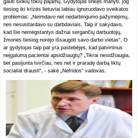
gauti šiokių tokių pajamų. Gydytojas linkęs manyti, jog
tiesiog iki krizės lietuviai labiau ignoruodavo sveikatos
problemas: „Neimdavo net nedarbingumo pažymėjimų,
nes nesusitardavo su darbdaviais. Taip ir sakydavo,
kad šie nemėgstantys dažnai sergančių darbuotojų,
žmonės tiesiog norėjo išsaugoti savo darbo vietas“. O
ar gydytojas taip pat yra pastebėjęs, kad patvirtinus
neįgalumą pacientai apsidžiaugtų? „Tikrai nesidžiaugia,
bet pasijunta tvirčiau, nes net ir praradę darbą liktų
socialiai drausti“, - sakė „Nefridos“ vadovas.