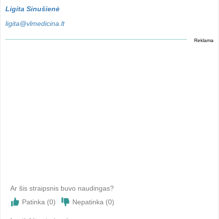
Ligita Sinušienė
ligita@vlmedicina.lt
Reklama
Ar šis straipsnis buvo naudingas?
Patinka (
0
)
Nepatinka (
0
)