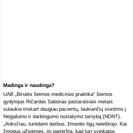
Madinga ir naudinga?
UAB „Birutės šeimos medicinos praktika“ šeimos
gydytojas Ričardas Sabūnas pastaraisiais metais
sulaukia triskart daugiau pacientų, laukiančių siuntimo į
Neįgalumo ir darbingumo nustatymo tarnybą (NDNT).
„Anksčiau, turėdami darbus, žmonės ligų neieškojo. Kai
žmogus užsiėmęs, jis pamiršta, kad turi sveikatos