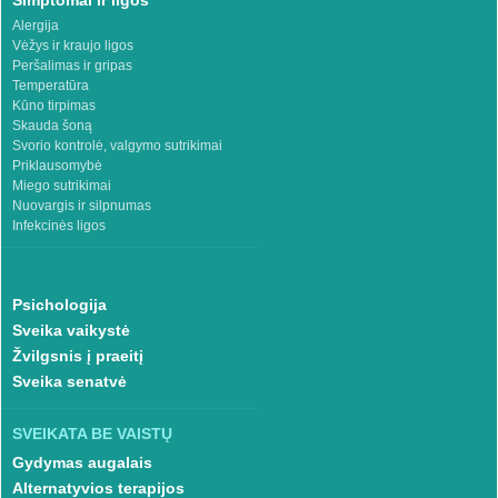
Simptomai ir ligos
Alergija
Vėžys ir kraujo ligos
Peršalimas ir gripas
Temperatūra
Kūno tirpimas
Skauda šoną
Svorio kontrolė, valgymo sutrikimai
Priklausomybė
Miego sutrikimai
Nuovargis ir silpnumas
Infekcinės ligos
Psichologija
Sveika vaikystė
Žvilgsnis į praeitį
Sveika senatvė
SVEIKATA BE VAISTŲ
Gydymas augalais
Alternatyvios terapijos