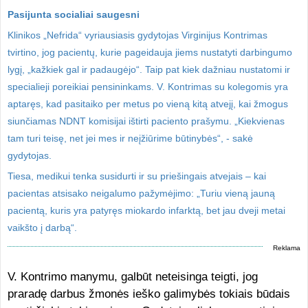
Pasijunta socialiai saugesni
Klinikos „Nefrida“ vyriausiasis gydytojas Virginijus Kontrimas
tvirtino, jog pacientų, kurie pageidauja jiems nustatyti darbingumo
lygį, „kažkiek gal ir padaugėjo“. Taip pat kiek dažniau nustatomi ir
specialieji poreikiai pensininkams. V. Kontrimas su kolegomis yra
aptaręs, kad pasitaiko per metus po vieną kitą atvejį, kai žmogus
siunčiamas NDNT komisijai ištirti paciento prašymu. „Kiekvienas
tam turi teisę, net jei mes ir neįžiūrime būtinybės“, - sakė
gydytojas.
Tiesa, medikui tenka susidurti ir su priešingais atvejais – kai
pacientas atsisako neigalumo pažymėjimo: „Turiu vieną jauną
pacientą, kuris yra patyręs miokardo infarktą, bet jau dveji metai
vaikšto į darbą“.
Reklama
V. Kontrimo manymu, galbūt neteisinga teigti, jog
praradę darbus žmonės ieško galimybės tokiais būdais