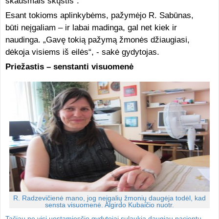
skausmais skųstis“.
Esant tokioms aplinkybėms, pažymėjo R. Sabūnas,
būti neįgaliam – ir labai madinga, gal net kiek ir
naudinga. „Gavę tokią pažymą žmonės džiaugiasi,
dėkoja visiems iš eilės“, - sakė gydytojas.
Priežastis – senstanti visuomenė
R. Radzevičienė mano, jog neįgalių žmonių daugėja todėl, kad
sensta visuomenė. Algirdo Kubaičio nuotr.
Tačiau ne visi uostamiesčio gydytojai sulaukia daugiau pacientų,